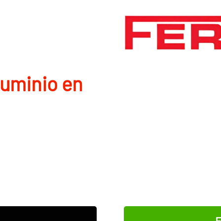
luminio en
E