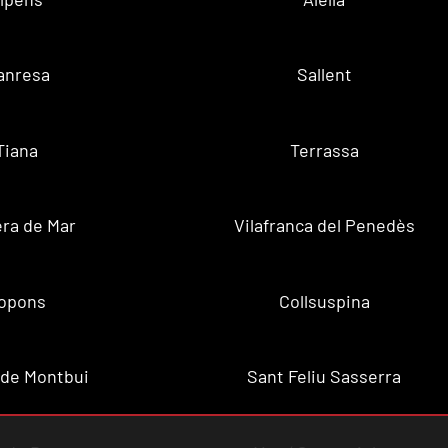
anresa
Sallent
Tiana
Terrassa
ra de Mar
Vilafranca del Penedès
opons
Collsuspina
 de Montbui
Sant Feliu Sasserra