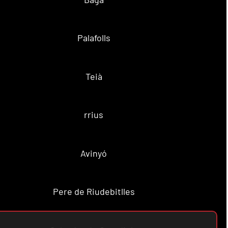
Palafolls
Teià
rrius
Avinyó
Pere de Riudebitlles