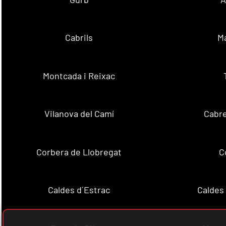
Cabrils
M
Montcada i Reixac
Vilanova del Camí
Cabre
Corbera de Llobregat
C
Caldes d´Estrac
Caldes