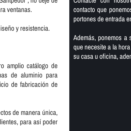
Santpedor , no deje de
Contacte con nosot
ara ventanas.
contacto que ponemos 
portones de entrada e
iseño y resistencia.
Además, ponemos a su
que necesite a la hora
su casa u oficina, ad
ro amplio catálogo de
nas de aluminio para
icio de fabricación de
ctos de manera única,
entes, para así­ poder