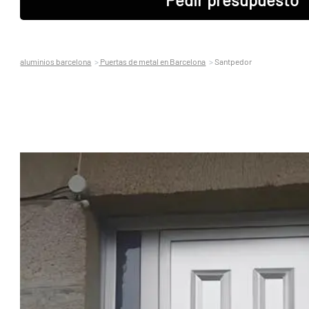
aluminios barcelona
Puertas de metal en Barcelona
Santpedor