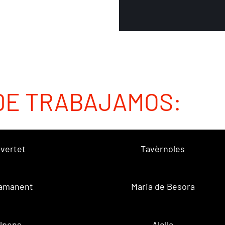
DE TRABAJAMOS:
vertet
Tavèrnoles
amanent
Maria de Besora
lpens
Alella