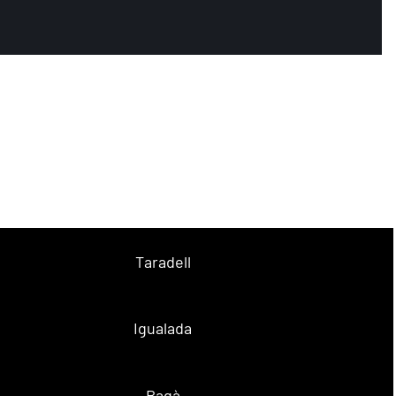
Taradell
Igualada
Bagà