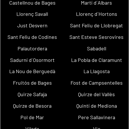
Castellnou de Bages
Martí d´Albars
Llorenç Savall
Llorenç d´Hortons
Just Desvern
Sant Feliu de Llobregat
Sant Feliu de Codines
Sant Esteve Sesrovires
Palautordera
Sabadell
Sadurní d´Osormort
La Pobla de Claramunt
La Nou de Berguedà
La Llagosta
Fruitós de Bages
Fost de Campsentelles
Quirze Safaja
Quirze del Vallès
Quirze de Besora
Quintí de Mediona
Pol de Mar
Pere Sallavinera
Vilada
Vic