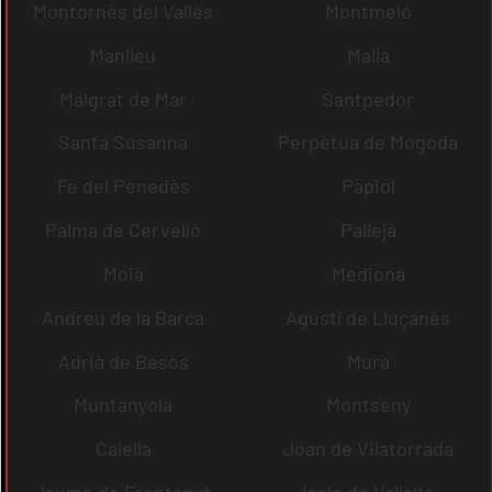
Montornès del Vallès
Montmeló
Manlleu
Malla
Malgrat de Mar
Santpedor
Santa Susanna
Perpètua de Mogoda
Fe del Penedès
Papiol
Palma de Cervelló
Pallejà
Moià
Mediona
Andreu de la Barca
Agustí de Lluçanès
Adrià de Besòs
Mura
Muntanyola
Montseny
Calella
Joan de Vilatorrada
Jaume de Frontanyà
Iscle de Vallalta