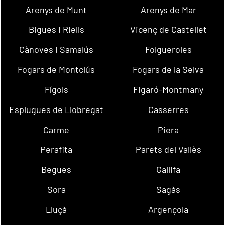
Arenys de Munt
Arenys de Mar
Bigues i Riells
Vicenç de Castellet
Cànoves i Samalús
Folgueroles
Fogars de Montclús
Fogars de la Selva
Fígols
Figaró-Montmany
Esplugues de Llobregat
Casserres
Carme
Piera
Perafita
Parets del Vallès
Begues
Gallifa
Sora
Sagàs
Lluçà
Argençola