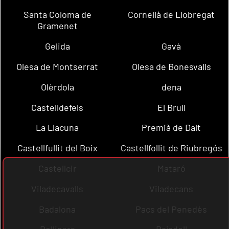
Santa Coloma de
Cornellà de Llobregat
Gramenet
Gelida
Gavà
Olesa de Montserrat
Olesa de Bonesvalls
Olèrdola
dena
Castelldefels
El Brull
La Llacuna
Premià de Dalt
Castellfullit del Boix
Castellfollit de Riubregós
Castellcir
Mataró
Viladecavalls
Viladecans
Badalona
Pacs del Penedès