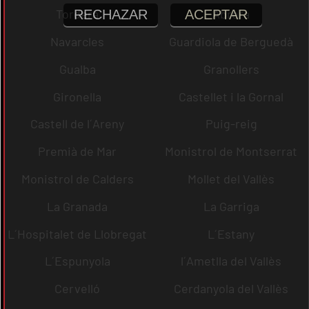
Tordera
Abrera
RECHAZAR
ACEPTAR
Navarcles
Guardiola de Berguedà
Gualba
Granollers
Gironella
Castellet i la Gornal
Castell de l´Areny
Puig-reig
Premià de Mar
Monistrol de Montserrat
Monistrol de Calders
Mollet del Vallès
La Granada
La Garriga
L´Hospitalet de Llobregat
L´Estany
L´Espunyola
l´Ametlla del Vallès
Cervelló
Cerdanyola del Vallès