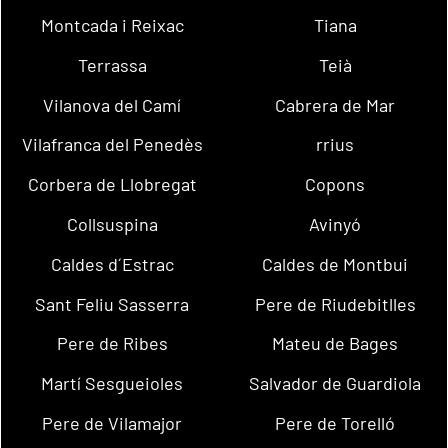
Montcada i Reixac
Tiana
Terrassa
Teià
Vilanova del Camí
Cabrera de Mar
Vilafranca del Penedès
rrius
Corbera de Llobregat
Copons
Collsuspina
Avinyó
Caldes d´Estrac
Caldes de Montbui
Sant Feliu Sasserra
Pere de Riudebitlles
Pere de Ribes
Mateu de Bages
Martí Sesgueioles
Salvador de Guardiola
Pere de Vilamajor
Pere de Torelló