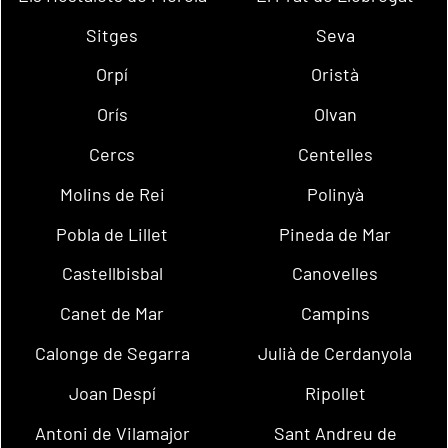
Sitges
Seva
Orpí
Oristà
Orís
Olvan
Cercs
Centelles
Molins de Rei
Polinyà
Pobla de Lillet
Pineda de Mar
Castellbisbal
Canovelles
Canet de Mar
Campins
Calonge de Segarra
Julià de Cerdanyola
Joan Despí
Ripollet
Antoni de Vilamajor
Sant Andreu de