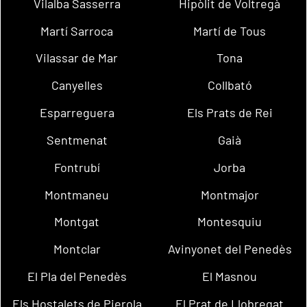
Vilalba Sasserra
Hipòlit de Voltregà
Martí Sarroca
Martí de Tous
Vilassar de Mar
Tona
Canyelles
Collbató
Esparreguera
Els Prats de Rei
Sentmenat
Gaià
Fontrubí
Jorba
Montmaneu
Montmajor
Montgat
Montesquiu
Montclar
Avinyonet del Penedès
El Pla del Penedès
El Masnou
Els Hostalets de Pierola
El Prat de Llobregat