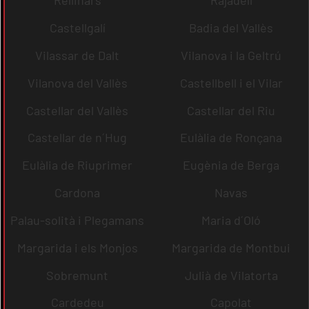
Rellinars
Rajadell
Castellgalí
Badia del Vallès
Vilassar de Dalt
Vilanova i la Geltrú
Vilanova del Vallès
Castellbell i el Vilar
Castellar del Vallès
Castellar del Riu
Castellar de n´Hug
Eulàlia de Ronçana
Eulàlia de Riuprimer
Eugènia de Berga
Cardona
Navas
Palau-solità i Plegamans
Maria d´Oló
Margarida i els Monjos
Margarida de Montbui
Sobremunt
Julià de Vilatorta
Cardedeu
Capolat