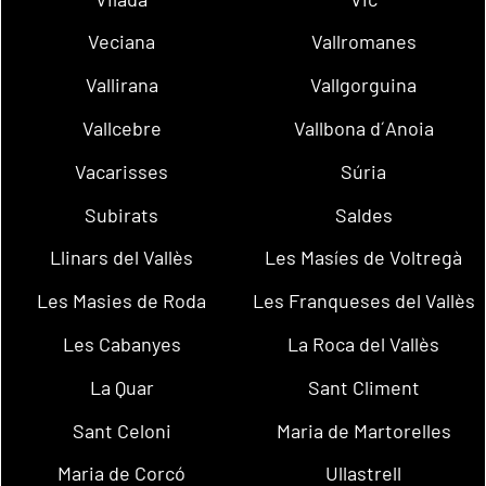
Veciana
Vallromanes
Vallirana
Vallgorguina
Vallcebre
Vallbona d´Anoia
Vacarisses
Súria
Subirats
Saldes
Llinars del Vallès
Les Masíes de Voltregà
Les Masies de Roda
Les Franqueses del Vallès
Les Cabanyes
La Roca del Vallès
La Quar
Sant Climent
Sant Celoni
Maria de Martorelles
Maria de Corcó
Ullastrell