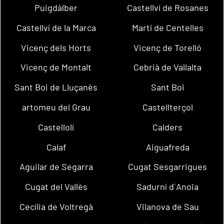
Puigdàlber
Castellví de Rosanes
Castellví de la Marca
Martí de Centelles
Vicenç dels Horts
Vicenç de Torelló
Vicenç de Montalt
Cebrià de Vallalta
Sant Boi de Lluçanès
Sant Boi
artomeu del Grau
Castellterçol
Castellolí
Calders
Calaf
Aiguafreda
Aguilar de Segarra
Cugat Sesgarrigues
Cugat del Vallès
Sadurní d´Anoia
Cecília de Voltregà
Vilanova de Sau