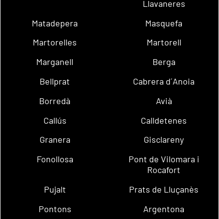
Llavaneres
Matadepera
Masquefa
Martorelles
Martorell
Marganell
Berga
Bellprat
Cabrera d´Anoia
Borredà
Avià
Callús
Calldetenes
Granera
Gisclareny
Fonollosa
Pont de Vilomara i
Rocafort
Pujalt
Prats de Lluçanès
Pontons
Argentona