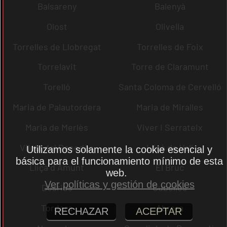
Balsareny
Balenyà
Olost
Olivella
Torrelles de Llobregat
Torrelles de Foix
Torrelavit
Torre de Claramunt
Torelló
Santa Coloma de Cervelló
Maria de Palautordera
Maria de Miralles
Maria de Merlès
Viver i Serrateix
Vilobí del Penedès
Lliçà de Vall
Utilizamos solamente la cookie esencial y
básica para el funcionamiento mínimo de esta
Lliçà d´Amunt
El Bruc
web.
Ver políticas y gestión de cookies
Dosrius
Cubelles
Tordera
Abrera
RECHAZAR
ACEPTAR