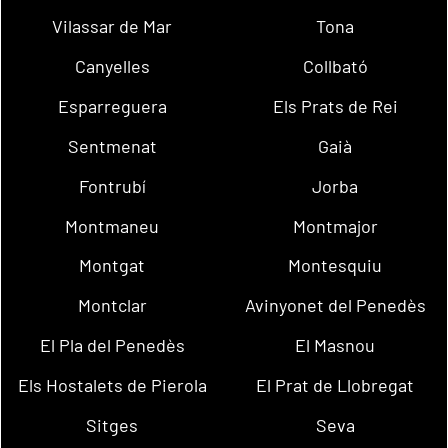
Vilassar de Mar
Tona
Canyelles
Collbató
Esparreguera
Els Prats de Rei
Sentmenat
Gaià
Fontrubí
Jorba
Montmaneu
Montmajor
Montgat
Montesquiu
Montclar
Avinyonet del Penedès
El Pla del Penedès
El Masnou
Els Hostalets de Pierola
El Prat de Llobregat
Sitges
Seva