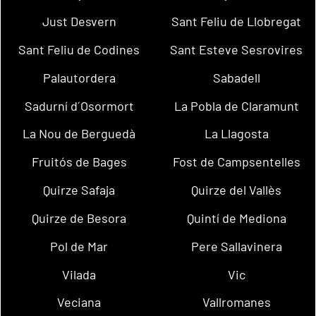
Just Desvern
Sant Feliu de Llobregat
Sant Feliu de Codines
Sant Esteve Sesrovires
Palautordera
Sabadell
Sadurní d´Osormort
La Pobla de Claramunt
La Nou de Berguedà
La Llagosta
Fruitós de Bages
Fost de Campsentelles
Quirze Safaja
Quirze del Vallès
Quirze de Besora
Quintí de Mediona
Pol de Mar
Pere Sallavinera
Vilada
Vic
Veciana
Vallromanes