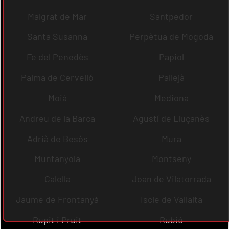
Malgrat de Mar
Santpedor
Santa Susanna
Perpètua de Mogoda
Fe del Penedès
Papiol
Palma de Cervelló
Pallejà
Moià
Mediona
Andreu de la Barca
Agustí de Lluçanès
Adrià de Besòs
Mura
Muntanyola
Montseny
Calella
Joan de Vilatorrada
Jaume de Frontanyà
Iscle de Vallalta
Rupit i Pruit
Rubió