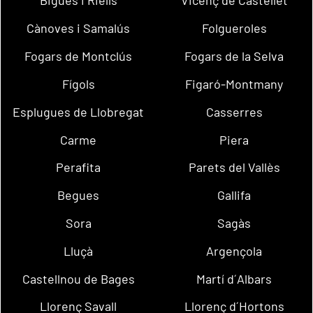
Bigues i Riells
Vicenç de Castellet
Cànoves i Samalús
Folgueroles
Fogars de Montclús
Fogars de la Selva
Fígols
Figaró-Montmany
Esplugues de Llobregat
Casserres
Carme
Piera
Perafita
Parets del Vallès
Begues
Gallifa
Sora
Sagàs
Lluçà
Argençola
Castellnou de Bages
Martí d´Albars
Llorenç Savall
Llorenç d´Hortons