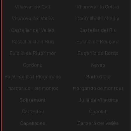
Vilassar de Dalt
Vilanova i la Geltrú
Vilanova del Vallès
Castellbell i el Vilar
Castellar del Vallès
Castellar del Riu
Castellar de n´Hug
Eulàlia de Ronçana
Eulàlia de Riuprimer
Eugènia de Berga
Cardona
Navas
Palau-solità i Plegamans
Maria d´Oló
Margarida i els Monjos
Margarida de Montbui
Sobremunt
Julià de Vilatorta
Cardedeu
Capolat
Capellades
Barberà del Vallès