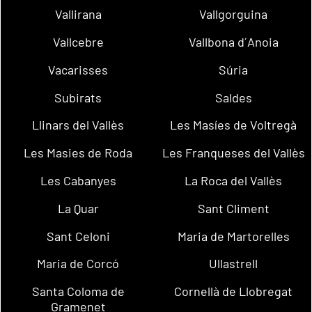
Vallirana
Vallgorguina
Vallcebre
Vallbona d´Anoia
Vacarisses
Súria
Subirats
Saldes
Llinars del Vallès
Les Masíes de Voltregà
Les Masies de Roda
Les Franqueses del Vallès
Les Cabanyes
La Roca del Vallès
La Quar
Sant Climent
Sant Celoni
Maria de Martorelles
Maria de Corcó
Ullastrell
Santa Coloma de
Cornellà de Llobregat
Gramenet