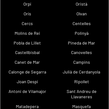
Orpí
Oristà
Orís
Olvan
Cercs
Centelles
Molins de Rei
Polinyà
Pobla de Lillet
Pineda de Mar
Castellbisbal
Canovelles
Canet de Mar
Campins
Calonge de Segarra
Julià de Cerdanyola
Joan Despí
Ripollet
Antoni de Vilamajor
Sant Andreu de
Llavaneres
Matadepera
Masquefa