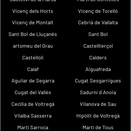
Vicenç dels Horts
Vicenç de Torelló
Vicenç de Montalt
Cebrià de Vallalta
Sant Boi de Lluçanès
Sant Boi
artomeu del Grau
Castellterçol
Castellolí
Calders
Calaf
Aiguafreda
Aguilar de Segarra
Cugat Sesgarrigues
Cugat del Vallès
Sadurní d´Anoia
Cecília de Voltregà
Vilanova de Sau
Vilalba Sasserra
Hipòlit de Voltregà
Martí Sarroca
Martí de Tous