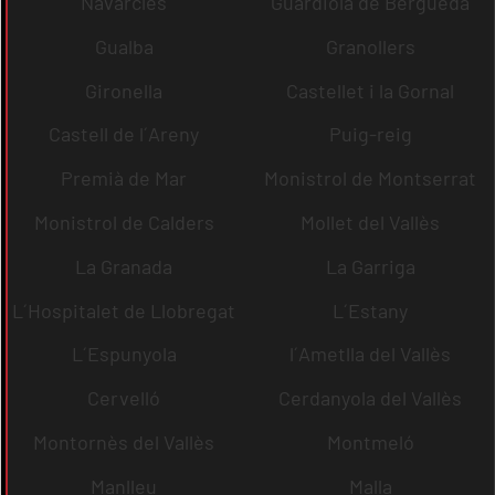
Navarcles
Guardiola de Berguedà
Gualba
Granollers
Gironella
Castellet i la Gornal
Castell de l´Areny
Puig-reig
Premià de Mar
Monistrol de Montserrat
Monistrol de Calders
Mollet del Vallès
La Granada
La Garriga
L´Hospitalet de Llobregat
L´Estany
L´Espunyola
l´Ametlla del Vallès
Cervelló
Cerdanyola del Vallès
Montornès del Vallès
Montmeló
Manlleu
Malla