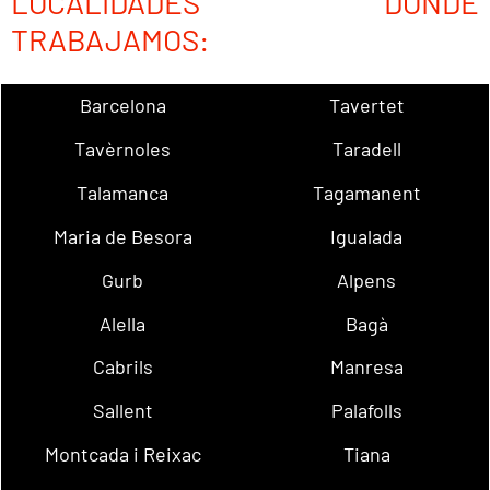
LOCALIDADES DONDE
TRABAJAMOS:
Barcelona
Tavertet
Tavèrnoles
Taradell
Talamanca
Tagamanent
Maria de Besora
Igualada
Gurb
Alpens
Alella
Bagà
Cabrils
Manresa
Sallent
Palafolls
Montcada i Reixac
Tiana