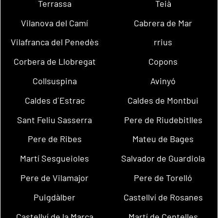
Terrassa
Teià
Vilanova del Camí
Cabrera de Mar
Vilafranca del Penedès
rrius
Corbera de Llobregat
Copons
Collsuspina
Avinyó
Caldes d´Estrac
Caldes de Montbui
Sant Feliu Sasserra
Pere de Riudebitlles
Pere de Ribes
Mateu de Bages
Martí Sesgueioles
Salvador de Guardiola
Pere de Vilamajor
Pere de Torelló
Puigdàlber
Castellví de Rosanes
Castellví de la Marca
Martí de Centelles