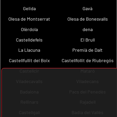
Gelida
Gavà
Olesa de Montserrat
Olesa de Bonesvalls
Olèrdola
dena
Castelldefels
El Brull
La Llacuna
Premià de Dalt
Castellfullit del Boix
Castellfollit de Riubregós
Castellcir
Mataró
Viladecavalls
Viladecans
Badalona
Pacs del Penedès
Rellinars
Rajadell
Castellgalí
Badia del Vallès