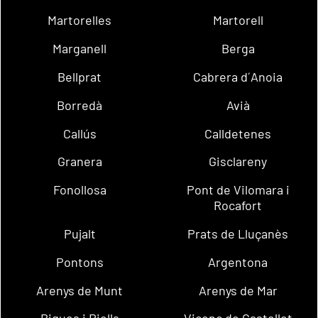
Martorelles
Martorell
Marganell
Berga
Bellprat
Cabrera d´Anoia
Borredà
Avià
Callús
Calldetenes
Granera
Gisclareny
Fonollosa
Pont de Vilomara i
Rocafort
Pujalt
Prats de Lluçanès
Pontons
Argentona
Arenys de Munt
Arenys de Mar