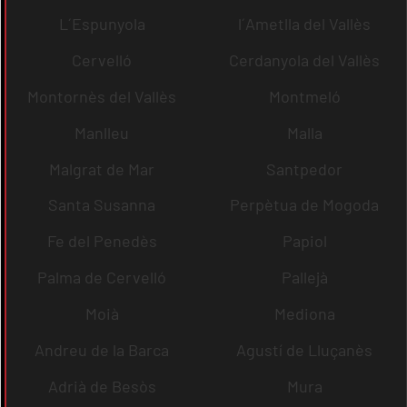
L´Espunyola
l´Ametlla del Vallès
Cervelló
Cerdanyola del Vallès
Montornès del Vallès
Montmeló
Manlleu
Malla
Malgrat de Mar
Santpedor
Santa Susanna
Perpètua de Mogoda
Fe del Penedès
Papiol
Palma de Cervelló
Pallejà
Moià
Mediona
Andreu de la Barca
Agustí de Lluçanès
Adrià de Besòs
Mura