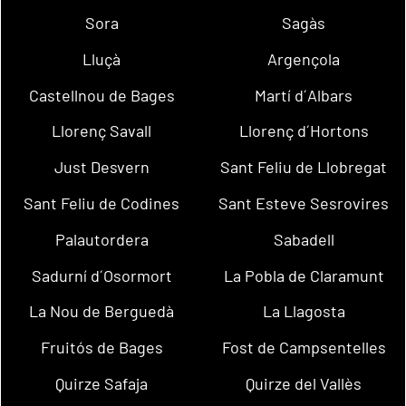
Sora
Sagàs
Lluçà
Argençola
Castellnou de Bages
Martí d´Albars
Llorenç Savall
Llorenç d´Hortons
Just Desvern
Sant Feliu de Llobregat
Sant Feliu de Codines
Sant Esteve Sesrovires
Palautordera
Sabadell
Sadurní d´Osormort
La Pobla de Claramunt
La Nou de Berguedà
La Llagosta
Fruitós de Bages
Fost de Campsentelles
Quirze Safaja
Quirze del Vallès