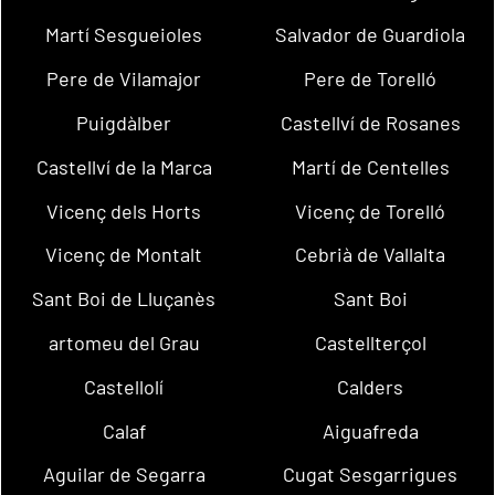
Martí Sesgueioles
Salvador de Guardiola
Pere de Vilamajor
Pere de Torelló
Puigdàlber
Castellví de Rosanes
Castellví de la Marca
Martí de Centelles
Vicenç dels Horts
Vicenç de Torelló
Vicenç de Montalt
Cebrià de Vallalta
Sant Boi de Lluçanès
Sant Boi
artomeu del Grau
Castellterçol
Castellolí
Calders
Calaf
Aiguafreda
Aguilar de Segarra
Cugat Sesgarrigues