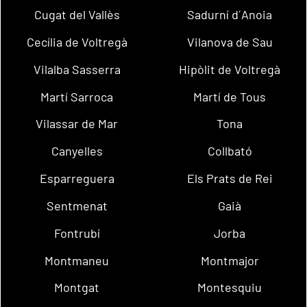
Cugat del Vallès
Sadurní d´Anoia
Cecília de Voltregà
Vilanova de Sau
Vilalba Sasserra
Hipòlit de Voltregà
Martí Sarroca
Martí de Tous
Vilassar de Mar
Tona
Canyelles
Collbató
Esparreguera
Els Prats de Rei
Sentmenat
Gaià
Fontrubí
Jorba
Montmaneu
Montmajor
Montgat
Montesquiu