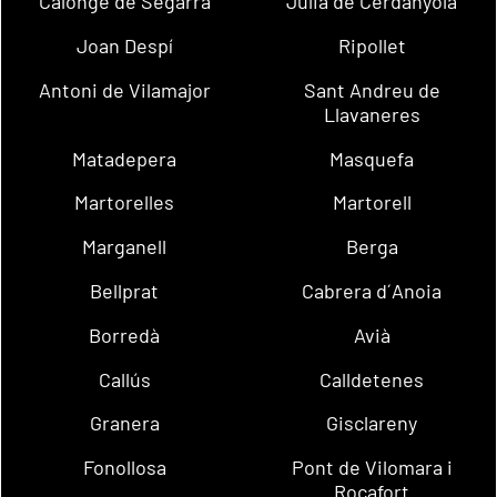
Calonge de Segarra
Julià de Cerdanyola
Joan Despí
Ripollet
Antoni de Vilamajor
Sant Andreu de
Llavaneres
Matadepera
Masquefa
Martorelles
Martorell
Marganell
Berga
Bellprat
Cabrera d´Anoia
Borredà
Avià
Callús
Calldetenes
Granera
Gisclareny
Fonollosa
Pont de Vilomara i
Rocafort