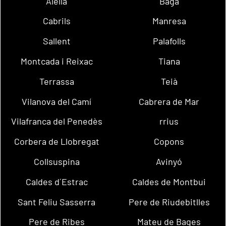
Alella
Bagà
Cabrils
Manresa
Sallent
Palafolls
Montcada i Reixac
Tiana
Terrassa
Teià
Vilanova del Camí
Cabrera de Mar
Vilafranca del Penedès
rrius
Corbera de Llobregat
Copons
Collsuspina
Avinyó
Caldes d´Estrac
Caldes de Montbui
Sant Feliu Sasserra
Pere de Riudebitlles
Pere de Ribes
Mateu de Bages