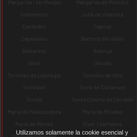
Margarida i els Monjos
Margarida de Montbui
Sobremunt
Julià de Vilatorta
Cardedeu
Capolat
Capellades
Barberà del Vallès
Balsareny
Balenyà
Olost
Olivella
Torrelles de Llobregat
Torrelles de Foix
Torrelavit
Torre de Claramunt
Torelló
Santa Coloma de Cervelló
Maria de Palautordera
Maria de Miralles
Maria de Merlès
Viver i Serrateix
Utilizamos solamente la cookie esencial y
Vilobí del Penedès
Lliçà de Vall