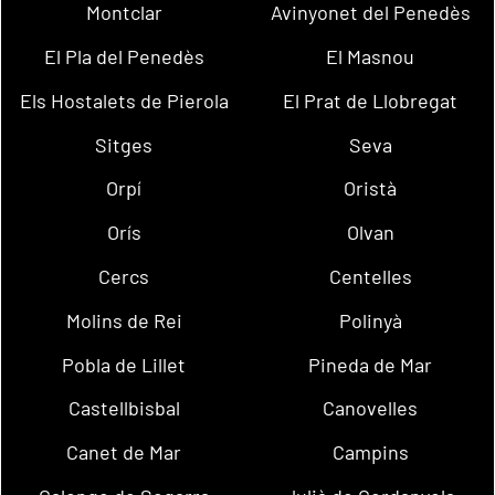
Montclar
Avinyonet del Penedès
El Pla del Penedès
El Masnou
Els Hostalets de Pierola
El Prat de Llobregat
Sitges
Seva
Orpí
Oristà
Orís
Olvan
Cercs
Centelles
Molins de Rei
Polinyà
Pobla de Lillet
Pineda de Mar
Castellbisbal
Canovelles
Canet de Mar
Campins