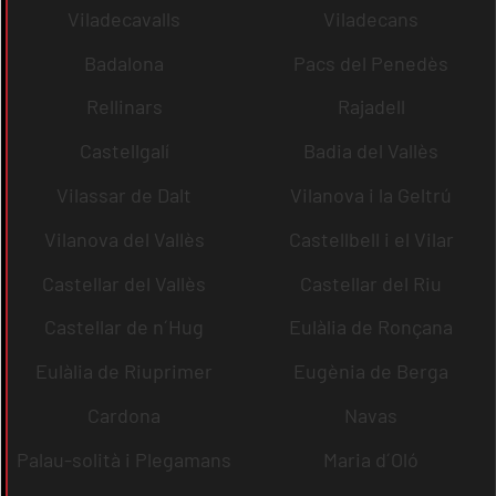
Viladecavalls
Viladecans
Badalona
Pacs del Penedès
Rellinars
Rajadell
Castellgalí
Badia del Vallès
Vilassar de Dalt
Vilanova i la Geltrú
Vilanova del Vallès
Castellbell i el Vilar
Castellar del Vallès
Castellar del Riu
Castellar de n´Hug
Eulàlia de Ronçana
Eulàlia de Riuprimer
Eugènia de Berga
Cardona
Navas
Palau-solità i Plegamans
Maria d´Oló