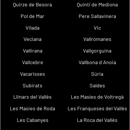
Quirze de Besora
Quintí de Mediona
Pol de Mar
Pere Sallavinera
Vilada
Vic
Veciana
Vallromanes
Vallirana
Vallgorguina
Vallcebre
Vallbona d´Anoia
Vacarisses
Súria
Subirats
Saldes
Llinars del Vallès
Les Masíes de Voltregà
Les Masies de Roda
Les Franqueses del Vallès
Les Cabanyes
La Roca del Vallès