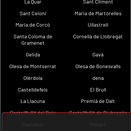
La Quar
Sant Climent
Sant Celoni
Maria de Martorelles
Maria de Corcó
Ullastrell
Santa Coloma de
Cornellà de Llobregat
Gramenet
Gelida
Gavà
Olesa de Montserrat
Olesa de Bonesvalls
Olèrdola
dena
Castelldefels
El Brull
La Llacuna
Premià de Dalt
Castellfullit del Boix
Castellfollit de Riubregós
Castellcir
Mataró