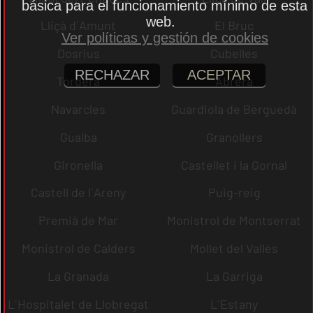
básica para el funcionamiento mínimo de esta
web.
Lliçà d´Amunt
El Bruc
Ver políticas y gestión de cookies
Dosrius
Cubelles
RECHAZAR
ACEPTAR
Tordera
Abrera
Navarcles
Guardiola de Berguedà
Gualba
Granollers
Gironella
Castellet i la Gornal
Castell de l´Areny
Puig-reig
Premià de Mar
Monistrol de Montserrat
Monistrol de Calders
Mollet del Vallès
La Granada
La Garriga
L´Hospitalet de Llobregat
L´Estany