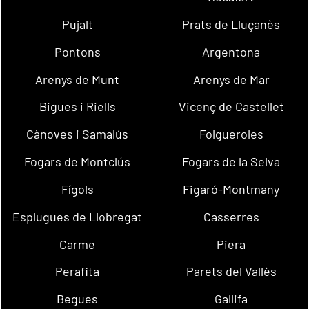
Pujalt
Prats de Lluçanès
Pontons
Argentona
Arenys de Munt
Arenys de Mar
Bigues i Riells
Vicenç de Castellet
Cànoves i Samalús
Folgueroles
Fogars de Montclús
Fogars de la Selva
Fígols
Figaró-Montmany
Esplugues de Llobregat
Casserres
Carme
Piera
Perafita
Parets del Vallès
Begues
Gallifa