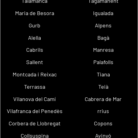
Talamanca
Tagamanent
Maria de Besora
Igualada
Gurb
Alpens
Alella
Bagà
Cabrils
Manresa
Sallent
Palafolls
Montcada i Reixac
Tiana
Terrassa
Teià
Vilanova del Camí
Cabrera de Mar
Vilafranca del Penedès
rrius
Corbera de Llobregat
Copons
Collsuspina
Avinyó