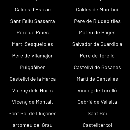
Caldes d´Estrac
Caldes de Montbui
Sant Feliu Sasserra
Pere de Riudebitlles
Pere de Ribes
Mateu de Bages
Martí Sesgueioles
Salvador de Guardiola
Pere de Vilamajor
Pere de Torelló
Puigdàlber
Castellví de Rosanes
Castellví de la Marca
Martí de Centelles
Vicenç dels Horts
Vicenç de Torelló
Vicenç de Montalt
Cebrià de Vallalta
Sant Boi de Lluçanès
Sant Boi
artomeu del Grau
Castellterçol