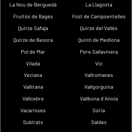
La Nou de Berguedà
La Llagosta
Fruitós de Bages
Fost de Campsentelles
Quirze Safaja
Quirze del Vallès
Quirze de Besora
Quintí de Mediona
Pol de Mar
Pere Sallavinera
Vilada
Vic
Veciana
Vallromanes
Vallirana
Vallgorguina
Vallcebre
Vallbona d´Anoia
Vacarisses
Súria
Subirats
Saldes