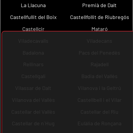
La Llacuna
Premià de Dalt
Castellfullit del Boix
Castellfollit de Riubregós
Castellcir
Mataró
Viladecavalls
Viladecans
Badalona
Pacs del Penedès
Rellinars
Rajadell
Castellgalí
Badia del Vallès
Vilassar de Dalt
Vilanova i la Geltrú
Vilanova del Vallès
Castellbell i el Vilar
Castellar del Vallès
Castellar del Riu
Castellar de n´Hug
Eulàlia de Ronçana