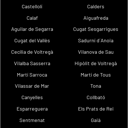
Castellolí
Calders
Calaf
Aiguafreda
Aguilar de Segarra
Cugat Sesgarrigues
Cugat del Vallès
Sadurní d´Anoia
Cecília de Voltregà
Vilanova de Sau
Vilalba Sasserra
Hipòlit de Voltregà
Martí Sarroca
Martí de Tous
Vilassar de Mar
Tona
Canyelles
Collbató
Esparreguera
Els Prats de Rei
Sentmenat
Gaià