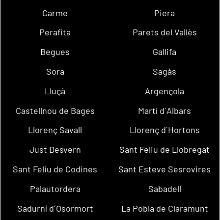
Carme
Piera
Perafita
Parets del Vallès
Begues
Gallifa
Sora
Sagàs
Lluçà
Argençola
Castellnou de Bages
Martí d´Albars
Llorenç Savall
Llorenç d´Hortons
Just Desvern
Sant Feliu de Llobregat
Sant Feliu de Codines
Sant Esteve Sesrovires
Palautordera
Sabadell
Sadurní d´Osormort
La Pobla de Claramunt