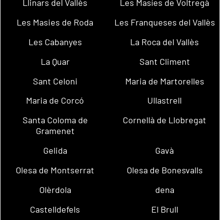
Llinars del Vallès
Les Masíes de Voltregà
Les Masies de Roda
Les Franqueses del Vallès
Les Cabanyes
La Roca del Vallès
La Quar
Sant Climent
Sant Celoni
Maria de Martorelles
Maria de Corcó
Ullastrell
Santa Coloma de
Cornellà de Llobregat
Gramenet
Gelida
Gavà
Olesa de Montserrat
Olesa de Bonesvalls
Olèrdola
dena
Castelldefels
El Brull