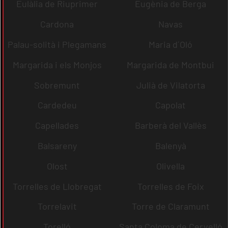
Eulàlia de Riuprimer
Eugènia de Berga
Cardona
Navas
Palau-solità i Plegamans
Maria d´Oló
Margarida i els Monjos
Margarida de Montbui
Sobremunt
Julià de Vilatorta
Cardedeu
Capolat
Capellades
Barberà del Vallès
Balsareny
Balenyà
Olost
Olivella
Torrelles de Llobregat
Torrelles de Foix
Torrelavit
Torre de Claramunt
Torelló
Santa Coloma de Cervelló