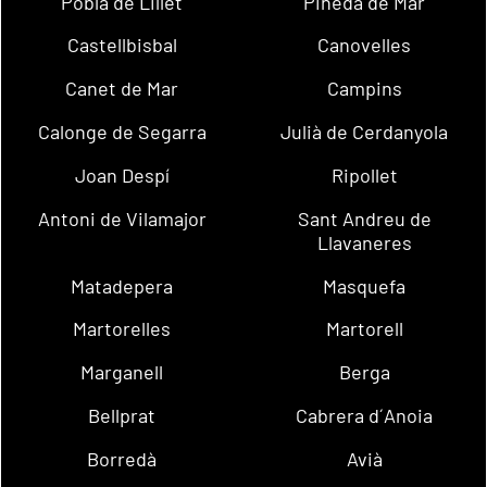
Pobla de Lillet
Pineda de Mar
Castellbisbal
Canovelles
Canet de Mar
Campins
Calonge de Segarra
Julià de Cerdanyola
Joan Despí
Ripollet
Antoni de Vilamajor
Sant Andreu de
Llavaneres
Matadepera
Masquefa
Martorelles
Martorell
Marganell
Berga
Bellprat
Cabrera d´Anoia
Borredà
Avià