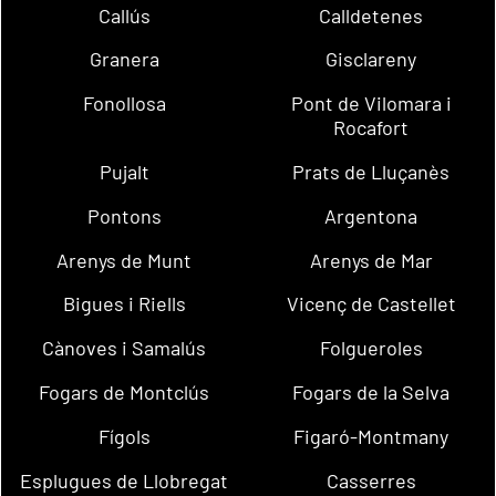
Callús
Calldetenes
Granera
Gisclareny
Fonollosa
Pont de Vilomara i
Rocafort
Pujalt
Prats de Lluçanès
Pontons
Argentona
Arenys de Munt
Arenys de Mar
Bigues i Riells
Vicenç de Castellet
Cànoves i Samalús
Folgueroles
Fogars de Montclús
Fogars de la Selva
Fígols
Figaró-Montmany
Esplugues de Llobregat
Casserres