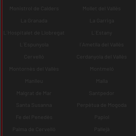
Monistrol de Calders
Mollet del Vallès
La Granada
La Garriga
L´Hospitalet de Llobregat
L´Estany
L´Espunyola
l´Ametlla del Vallès
Cervelló
Cerdanyola del Vallès
Montornès del Vallès
Montmeló
Manlleu
Malla
Malgrat de Mar
Santpedor
Santa Susanna
Perpètua de Mogoda
Fe del Penedès
Papiol
Palma de Cervelló
Pallejà