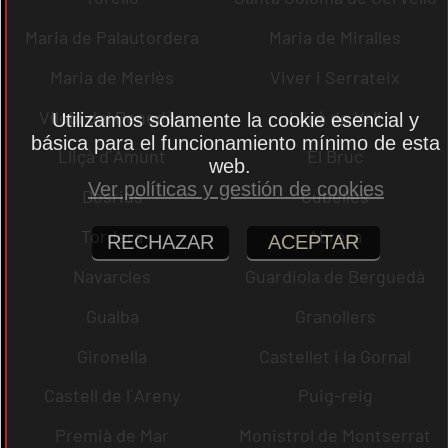
Maria de Palautordera
Maria de Miralles
Maria de Merlès
Viver i Serrateix
Vilobí del Penedès
Lliçà de Vall
Utilizamos solamente la cookie esencial y
básica para el funcionamiento mínimo de esta
Lliçà d´Amunt
El Bruc
web.
Ver políticas y gestión de cookies
Dosrius
Cubelles
Tordera
Abrera
RECHAZAR
ACEPTAR
Navarcles
Guardiola de Berguedà
Gualba
Granollers
Gironella
Castellet i la Gornal
Castell de l´Areny
Puig-reig
Premià de Mar
Monistrol de Montserrat