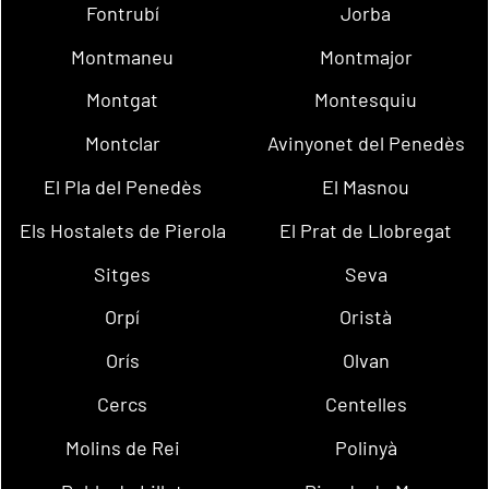
Fontrubí
Jorba
Montmaneu
Montmajor
Montgat
Montesquiu
Montclar
Avinyonet del Penedès
El Pla del Penedès
El Masnou
Els Hostalets de Pierola
El Prat de Llobregat
Sitges
Seva
Orpí
Oristà
Orís
Olvan
Cercs
Centelles
Molins de Rei
Polinyà