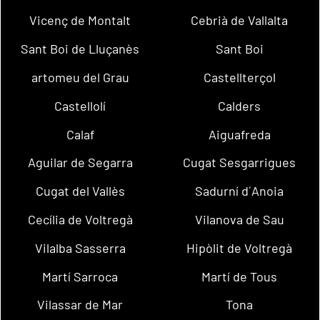
Vicenç de Montalt
Cebrià de Vallalta
Sant Boi de Lluçanès
Sant Boi
artomeu del Grau
Castellterçol
Castellolí
Calders
Calaf
Aiguafreda
Aguilar de Segarra
Cugat Sesgarrigues
Cugat del Vallès
Sadurní d´Anoia
Cecília de Voltregà
Vilanova de Sau
Vilalba Sasserra
Hipòlit de Voltregà
Martí Sarroca
Martí de Tous
Vilassar de Mar
Tona