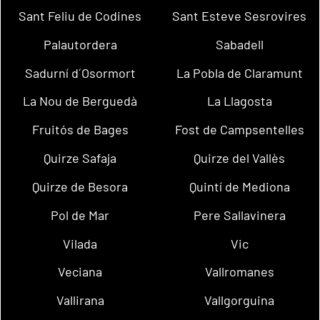
Sant Feliu de Codines
Sant Esteve Sesrovires
Palautordera
Sabadell
Sadurní d´Osormort
La Pobla de Claramunt
La Nou de Berguedà
La Llagosta
Fruitós de Bages
Fost de Campsentelles
Quirze Safaja
Quirze del Vallès
Quirze de Besora
Quintí de Mediona
Pol de Mar
Pere Sallavinera
Vilada
Vic
Veciana
Vallromanes
Vallirana
Vallgorguina