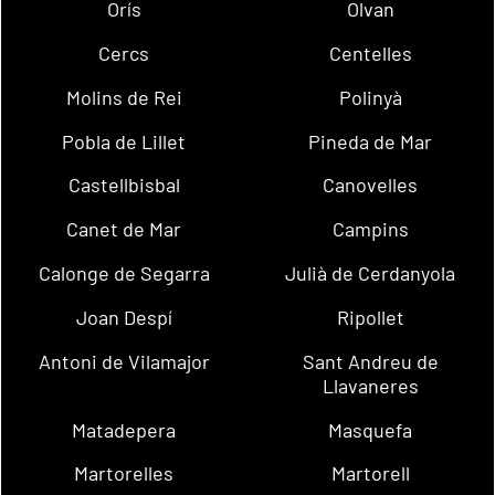
Orís
Olvan
Cercs
Centelles
Molins de Rei
Polinyà
Pobla de Lillet
Pineda de Mar
Castellbisbal
Canovelles
Canet de Mar
Campins
Calonge de Segarra
Julià de Cerdanyola
Joan Despí
Ripollet
Antoni de Vilamajor
Sant Andreu de
Llavaneres
Matadepera
Masquefa
Martorelles
Martorell