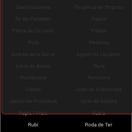
Santa Susanna
Perpètua de Mogoda
Fe del Penedès
Papiol
Palma de Cervelló
Pallejà
Moià
Mediona
Andreu de la Barca
Agustí de Lluçanès
Adrià de Besòs
Mura
Muntanyola
Montseny
Calella
Joan de Vilatorrada
Jaume de Frontanyà
Iscle de Vallalta
Rupit i Pruit
Rubió
Rubí
Roda de Ter