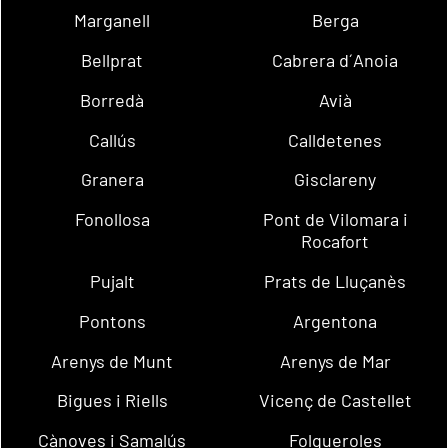
Marganell
Berga
Bellprat
Cabrera d´Anoia
Borredà
Avià
Callús
Calldetenes
Granera
Gisclareny
Fonollosa
Pont de Vilomara i
Rocafort
Pujalt
Prats de Lluçanès
Pontons
Argentona
Arenys de Munt
Arenys de Mar
Bigues i Riells
Vicenç de Castellet
Cànoves i Samalús
Folgueroles