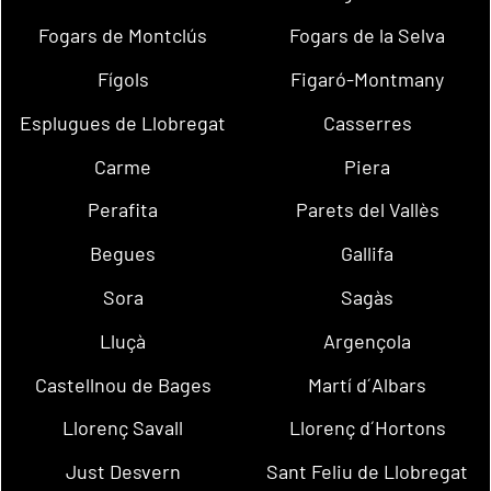
Fogars de Montclús
Fogars de la Selva
Fígols
Figaró-Montmany
Esplugues de Llobregat
Casserres
Carme
Piera
Perafita
Parets del Vallès
Begues
Gallifa
Sora
Sagàs
Lluçà
Argençola
Castellnou de Bages
Martí d´Albars
Llorenç Savall
Llorenç d´Hortons
Just Desvern
Sant Feliu de Llobregat