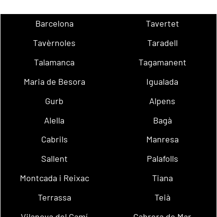
Barcelona
Tavertet
Tavèrnoles
Taradell
Talamanca
Tagamanent
Maria de Besora
Igualada
Gurb
Alpens
Alella
Bagà
Cabrils
Manresa
Sallent
Palafolls
Montcada i Reixac
Tiana
Terrassa
Teià
Vilanova del Camí
Cabrera de Mar