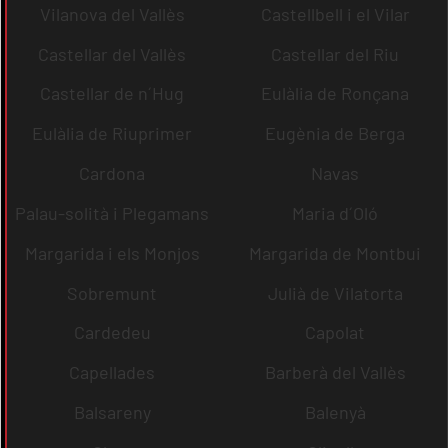
Vilanova del Vallès
Castellbell i el Vilar
Castellar del Vallès
Castellar del Riu
Castellar de n´Hug
Eulàlia de Ronçana
Eulàlia de Riuprimer
Eugènia de Berga
Cardona
Navas
Palau-solità i Plegamans
Maria d´Oló
Margarida i els Monjos
Margarida de Montbui
Sobremunt
Julià de Vilatorta
Cardedeu
Capolat
Capellades
Barberà del Vallès
Balsareny
Balenyà