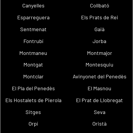
Canyelles
Collbató
Esparreguera
Els Prats de Rei
Sentmenat
Gaià
Fontrubí
Jorba
Montmaneu
Montmajor
Montgat
Montesquiu
Montclar
Avinyonet del Penedès
El Pla del Penedès
El Masnou
Els Hostalets de Pierola
El Prat de Llobregat
Sitges
Seva
Orpí
Oristà