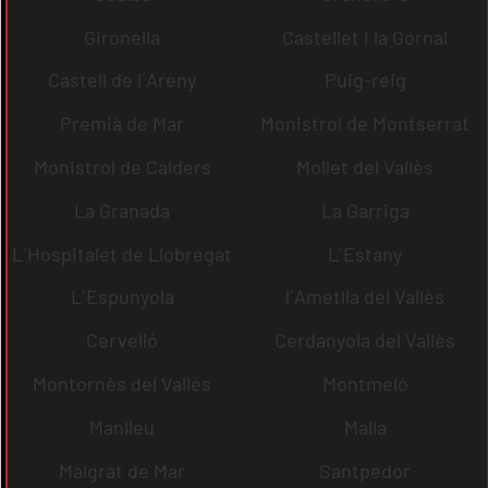
Gironella
Castellet i la Gornal
Castell de l´Areny
Puig-reig
Premià de Mar
Monistrol de Montserrat
Monistrol de Calders
Mollet del Vallès
La Granada
La Garriga
L´Hospitalet de Llobregat
L´Estany
L´Espunyola
l´Ametlla del Vallès
Cervelló
Cerdanyola del Vallès
Montornès del Vallès
Montmeló
Manlleu
Malla
Malgrat de Mar
Santpedor