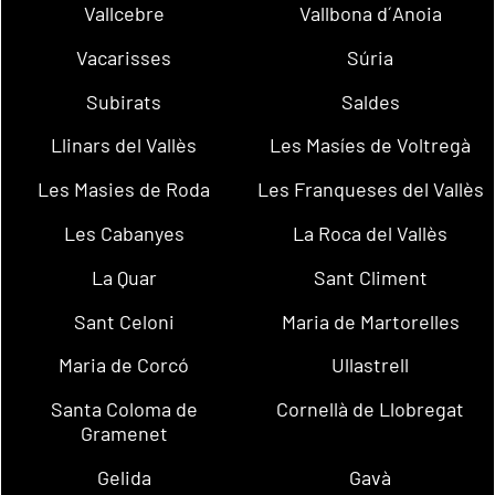
Vallcebre
Vallbona d´Anoia
Vacarisses
Súria
Subirats
Saldes
Llinars del Vallès
Les Masíes de Voltregà
Les Masies de Roda
Les Franqueses del Vallès
Les Cabanyes
La Roca del Vallès
La Quar
Sant Climent
Sant Celoni
Maria de Martorelles
Maria de Corcó
Ullastrell
Santa Coloma de
Cornellà de Llobregat
Gramenet
Gelida
Gavà