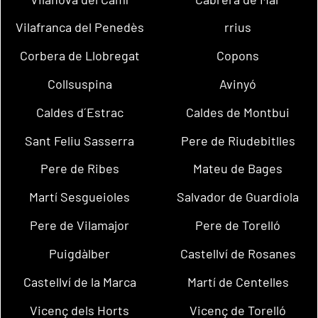
Vilafranca del Penedès
rrius
Corbera de Llobregat
Copons
Collsuspina
Avinyó
Caldes d´Estrac
Caldes de Montbui
Sant Feliu Sasserra
Pere de Riudebitlles
Pere de Ribes
Mateu de Bages
Martí Sesgueioles
Salvador de Guardiola
Pere de Vilamajor
Pere de Torelló
Puigdàlber
Castellví de Rosanes
Castellví de la Marca
Martí de Centelles
Vicenç dels Horts
Vicenç de Torelló