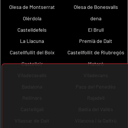
Olesa de Montserrat
Olesa de Bonesvalls
Olèrdola
dena
Castelldefels
El Brull
La Llacuna
Premià de Dalt
Castellfullit del Boix
Castellfollit de Riubregós
Castellcir
Mataró
Viladecavalls
Viladecans
Badalona
Pacs del Penedès
Rellinars
Rajadell
Castellgalí
Badia del Vallès
Vilassar de Dalt
Vilanova i la Geltrú