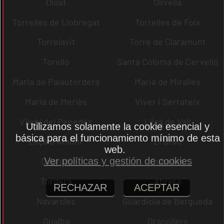
Olost
Olivella
Torrelles de Llobregat
Torrelles de Foix
Torrelavit
Torre de Claramunt
Torelló
Santa Coloma de Cervelló
Maria de Palautordera
Maria de Miralles
Maria de Merlès
Viver i Serrateix
Vilobí del Penedès
Lliçà de Vall
Utilizamos solamente la cookie esencial y
básica para el funcionamiento mínimo de esta
Lliçà d´Amunt
El Bruc
web.
Ver políticas y gestión de cookies
Dosrius
Cubelles
Tordera
Abrera
RECHAZAR
ACEPTAR
Navarcles
Guardiola de Berguedà
Gualba
Granollers