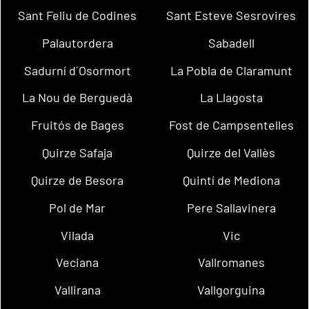
Sant Feliu de Codines
Sant Esteve Sesrovires
Palautordera
Sabadell
Sadurní d´Osormort
La Pobla de Claramunt
La Nou de Berguedà
La Llagosta
Fruitós de Bages
Fost de Campsentelles
Quirze Safaja
Quirze del Vallès
Quirze de Besora
Quintí de Mediona
Pol de Mar
Pere Sallavinera
Vilada
Vic
Veciana
Vallromanes
Vallirana
Vallgorguina