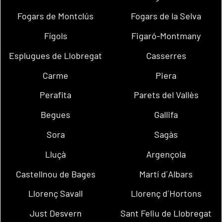
Fogars de Montclús
Fogars de la Selva
Fígols
Figaró-Montmany
Esplugues de Llobregat
Casserres
Carme
Piera
Perafita
Parets del Vallès
Begues
Gallifa
Sora
Sagàs
Lluçà
Argençola
Castellnou de Bages
Martí d´Albars
Llorenç Savall
Llorenç d´Hortons
Just Desvern
Sant Feliu de Llobregat