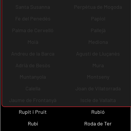
Santa Susanna
Perpètua de Mogoda
Fe del Penedès
Papiol
Palma de Cervelló
Pallejà
Moià
Mediona
Andreu de la Barca
Agustí de Lluçanès
Adrià de Besòs
Mura
Muntanyola
Montseny
Calella
Joan de Vilatorrada
Jaume de Frontanyà
Iscle de Vallalta
Rupit i Pruit
Rubió
Rubí
Roda de Ter