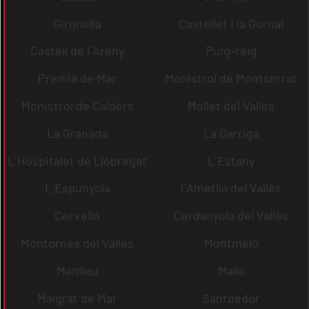
Gironella
Castellet i la Gornal
Castell de l´Areny
Puig-reig
Premià de Mar
Monistrol de Montserrat
Monistrol de Calders
Mollet del Vallès
La Granada
La Garriga
L´Hospitalet de Llobregat
L´Estany
L´Espunyola
l´Ametlla del Vallès
Cervelló
Cerdanyola del Vallès
Montornès del Vallès
Montmeló
Manlleu
Malla
Malgrat de Mar
Santpedor