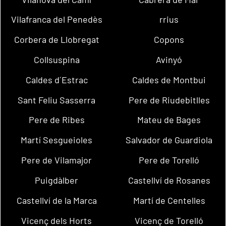
Vilafranca del Penedès
rrius
Corbera de Llobregat
Copons
Collsuspina
Avinyó
Caldes d´Estrac
Caldes de Montbui
Sant Feliu Sasserra
Pere de Riudebitlles
Pere de Ribes
Mateu de Bages
Martí Sesgueioles
Salvador de Guardiola
Pere de Vilamajor
Pere de Torelló
Puigdàlber
Castellví de Rosanes
Castellví de la Marca
Martí de Centelles
Vicenç dels Horts
Vicenç de Torelló