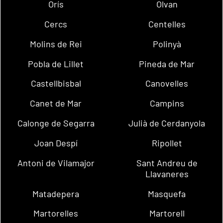
Orís
Olvan
Cercs
Centelles
Molins de Rei
Polinyà
Pobla de Lillet
Pineda de Mar
Castellbisbal
Canovelles
Canet de Mar
Campins
Calonge de Segarra
Julià de Cerdanyola
Joan Despí
Ripollet
Antoni de Vilamajor
Sant Andreu de
Llavaneres
Matadepera
Masquefa
Martorelles
Martorell