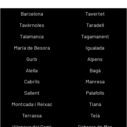
Barcelona
Tavertet
Tavèrnoles
Taradell
Talamanca
Tagamanent
Maria de Besora
Igualada
Gurb
Alpens
Alella
Bagà
Cabrils
Manresa
Sallent
Palafolls
Montcada i Reixac
Tiana
Terrassa
Teià
Vilanova del Camí
Cabrera de Mar