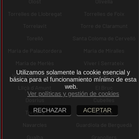
Olost
Olivella
Torrelles de Llobregat
Torrelles de Foix
Torrelavit
Torre de Claramunt
Torelló
Santa Coloma de Cervelló
Maria de Palautordera
Maria de Miralles
Maria de Merlès
Viver i Serrateix
Utilizamos solamente la cookie esencial y
Vilobí del Penedès
Lliçà de Vall
básica para el funcionamiento mínimo de esta
web.
Lliçà d´Amunt
El Bruc
Ver políticas y gestión de cookies
Dosrius
Cubelles
RECHAZAR
ACEPTAR
Tordera
Abrera
Navarcles
Guardiola de Berguedà
Gualba
Granollers