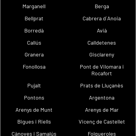
Marganell
Berga
Bellprat
Cabrera d´Anoia
Borredà
Avià
Callús
Calldetenes
Granera
Gisclareny
Fonollosa
Pont de Vilomara i
Rocafort
Pujalt
Prats de Lluçanès
Pontons
Argentona
Arenys de Munt
Arenys de Mar
Bigues i Riells
Vicenç de Castellet
Cànoves i Samalús
Folgueroles