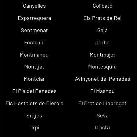
Canyelles
Collbató
Esparreguera
Els Prats de Rei
Sentmenat
Gaià
Fontrubí
Jorba
Montmaneu
Montmajor
Montgat
Montesquiu
Montclar
Avinyonet del Penedès
El Pla del Penedès
El Masnou
Els Hostalets de Pierola
El Prat de Llobregat
Sitges
Seva
Orpí
Oristà