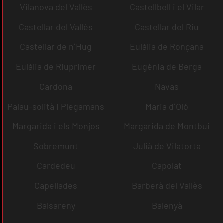
Vilanova del Vallès
Castellbell i el Vilar
Castellar del Vallès
Castellar del Riu
Castellar de n´Hug
Eulàlia de Ronçana
Eulàlia de Riuprimer
Eugènia de Berga
Cardona
Navas
Palau-solità i Plegamans
Maria d´Oló
Margarida i els Monjos
Margarida de Montbui
Sobremunt
Julià de Vilatorta
Cardedeu
Capolat
Capellades
Barberà del Vallès
Balsareny
Balenyà