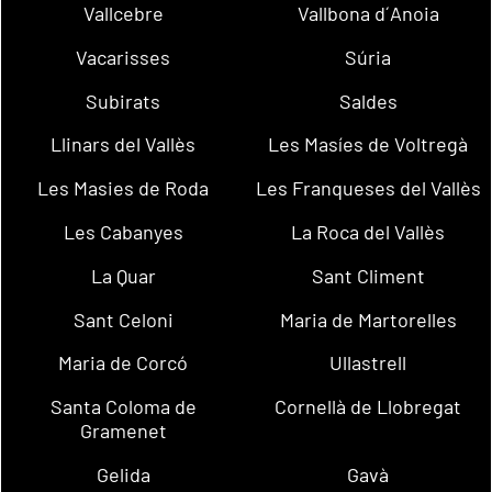
Vallcebre
Vallbona d´Anoia
Vacarisses
Súria
Subirats
Saldes
Llinars del Vallès
Les Masíes de Voltregà
Les Masies de Roda
Les Franqueses del Vallès
Les Cabanyes
La Roca del Vallès
La Quar
Sant Climent
Sant Celoni
Maria de Martorelles
Maria de Corcó
Ullastrell
Santa Coloma de
Cornellà de Llobregat
Gramenet
Gelida
Gavà