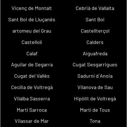
Vicenç de Montalt
Cebrià de Vallalta
Sant Boi de Lluçanès
Sant Boi
artomeu del Grau
Castellterçol
Castellolí
Calders
Calaf
Aiguafreda
Aguilar de Segarra
Cugat Sesgarrigues
Cugat del Vallès
Sadurní d´Anoia
Cecília de Voltregà
Vilanova de Sau
Vilalba Sasserra
Hipòlit de Voltregà
Martí Sarroca
Martí de Tous
Vilassar de Mar
Tona