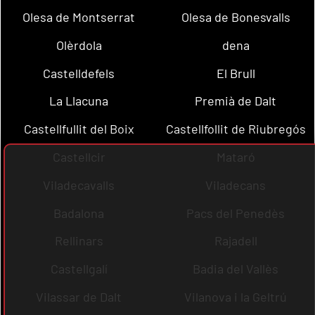
Olesa de Montserrat
Olesa de Bonesvalls
Olèrdola
dena
Castelldefels
El Brull
La Llacuna
Premià de Dalt
Castellfullit del Boix
Castellfollit de Riubregós
Castellcir
Mataró
Viladecavalls
Viladecans
Badalona
Pacs del Penedès
Rellinars
Rajadell
Castellgalí
Badia del Vallès
Vilassar de Dalt
Vilanova i la Geltrú