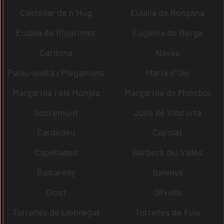
Castellar de n´Hug
Eulàlia de Ronçana
Eulàlia de Riuprimer
Eugènia de Berga
Cardona
Navas
Palau-solità i Plegamans
Maria d´Oló
Margarida i els Monjos
Margarida de Montbui
Sobremunt
Julià de Vilatorta
Cardedeu
Capolat
Capellades
Barberà del Vallès
Balsareny
Balenyà
Olost
Olivella
Torrelles de Llobregat
Torrelles de Foix