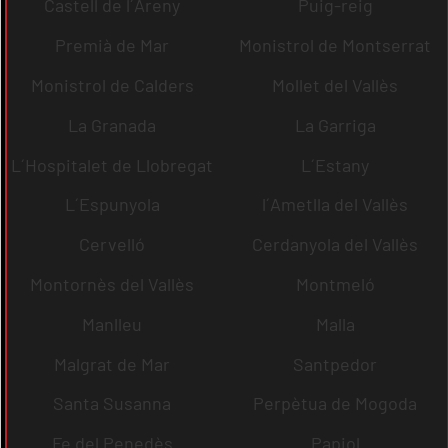
Castell de l´Areny
Puig-reig
Premià de Mar
Monistrol de Montserrat
Monistrol de Calders
Mollet del Vallès
La Granada
La Garriga
L´Hospitalet de Llobregat
L´Estany
L´Espunyola
l´Ametlla del Vallès
Cervelló
Cerdanyola del Vallès
Montornès del Vallès
Montmeló
Manlleu
Malla
Malgrat de Mar
Santpedor
Santa Susanna
Perpètua de Mogoda
Fe del Penedès
Papiol