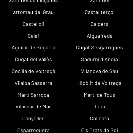
Sant Boi de Lluçanès
Sant Boi
artomeu del Grau
Castellterçol
Castellolí
Calders
Calaf
Aiguafreda
Aguilar de Segarra
Cugat Sesgarrigues
Cugat del Vallès
Sadurní d´Anoia
Cecília de Voltregà
Vilanova de Sau
Vilalba Sasserra
Hipòlit de Voltregà
Martí Sarroca
Martí de Tous
Vilassar de Mar
Tona
Canyelles
Collbató
Esparreguera
Els Prats de Rei