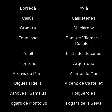
Borredà
Avià
Callús
Calldetenes
Granera
Gisclareny
Fonollosa
Pont de Vilomara i
Rocafort
Pujalt
Prats de Lluçanès
Pontons
Argentona
Arenys de Munt
Arenys de Mar
Bigues i Riells
Vicenç de Castellet
Cànoves i Samalús
Folgueroles
Fogars de Montclús
Fogars de la Selva