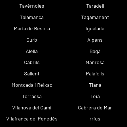
Tavèrnoles
Taradell
Talamanca
Tagamanent
Maria de Besora
Igualada
Gurb
Alpens
Alella
Bagà
Cabrils
Manresa
Sallent
Palafolls
Montcada i Reixac
Tiana
Terrassa
Teià
Vilanova del Camí
Cabrera de Mar
Vilafranca del Penedès
rrius