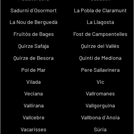
Sadurní d´Osormort
La Pobla de Claramunt
La Nou de Berguedà
La Llagosta
Fruitós de Bages
Fost de Campsentelles
Quirze Safaja
Quirze del Vallès
Quirze de Besora
Quintí de Mediona
Pol de Mar
Pere Sallavinera
Vilada
Vic
Veciana
Vallromanes
Vallirana
Vallgorguina
Vallcebre
Vallbona d´Anoia
Vacarisses
Súria