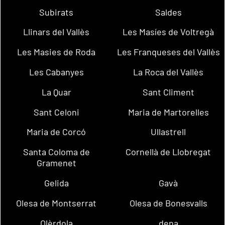
Subirats
Saldes
Llinars del Vallès
Les Masíes de Voltregà
Les Masies de Roda
Les Franqueses del Vallès
Les Cabanyes
La Roca del Vallès
La Quar
Sant Climent
Sant Celoni
Maria de Martorelles
Maria de Corcó
Ullastrell
Santa Coloma de
Cornellà de Llobregat
Gramenet
Gelida
Gavà
Olesa de Montserrat
Olesa de Bonesvalls
Olèrdola
dena