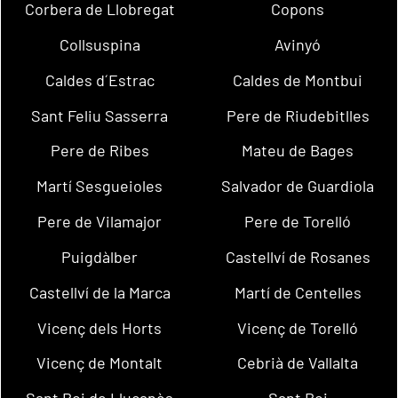
Corbera de Llobregat
Copons
Collsuspina
Avinyó
Caldes d´Estrac
Caldes de Montbui
Sant Feliu Sasserra
Pere de Riudebitlles
Pere de Ribes
Mateu de Bages
Martí Sesgueioles
Salvador de Guardiola
Pere de Vilamajor
Pere de Torelló
Puigdàlber
Castellví de Rosanes
Castellví de la Marca
Martí de Centelles
Vicenç dels Horts
Vicenç de Torelló
Vicenç de Montalt
Cebrià de Vallalta