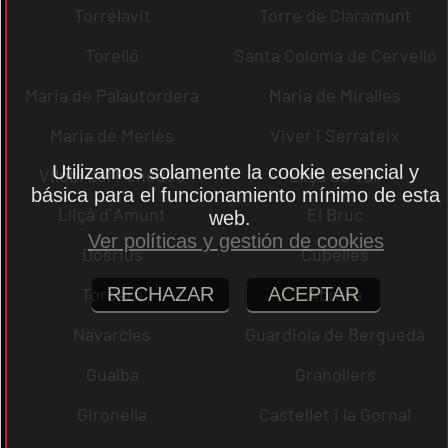
Torrelavit
Torre de Claramunt
Torelló
Santa Coloma de Cervelló
Maria de Palautordera
Maria de Miralles
Maria de Merlès
Viver i Serrateix
Utilizamos solamente la cookie esencial y
Vilobí del Penedès
Lliçà de Vall
básica para el funcionamiento mínimo de esta
Lliçà d´Amunt
El Bruc
web.
Ver políticas y gestión de cookies
Dosrius
Cubelles
Tordera
Abrera
RECHAZAR
ACEPTAR
Navarcles
Guardiola de Berguedà
Gualba
Granollers
Gironella
Castellet i la Gornal