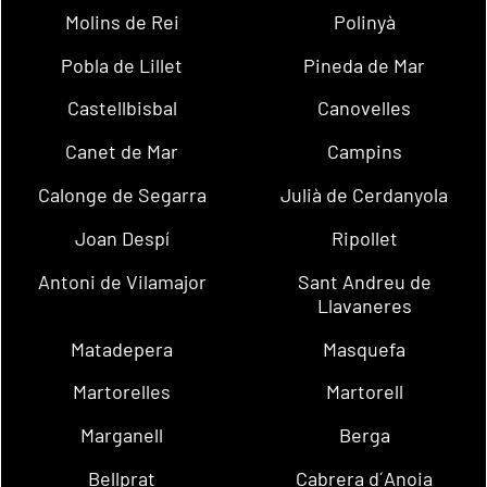
Molins de Rei
Polinyà
Pobla de Lillet
Pineda de Mar
Castellbisbal
Canovelles
Canet de Mar
Campins
Calonge de Segarra
Julià de Cerdanyola
Joan Despí
Ripollet
Antoni de Vilamajor
Sant Andreu de
Llavaneres
Matadepera
Masquefa
Martorelles
Martorell
Marganell
Berga
Bellprat
Cabrera d´Anoia