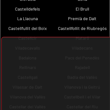
Castelldefels
El Brull
La Llacuna
Premià de Dalt
Castellfullit del Boix
Castellfollit de Riubregós
Castellcir
Mataró
Viladecavalls
Viladecans
Badalona
Pacs del Penedès
Rellinars
Rajadell
Castellgalí
Badia del Vallès
Vilassar de Dalt
Vilanova i la Geltrú
Vilanova del Vallès
Castellbell i el Vilar
Castellar del Vallès
Castellar del Riu