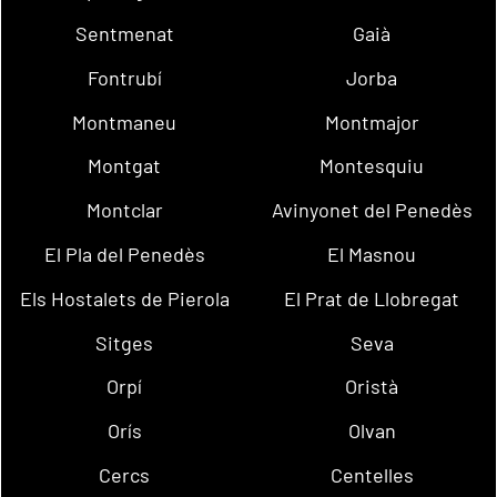
Sentmenat
Gaià
Fontrubí
Jorba
Montmaneu
Montmajor
Montgat
Montesquiu
Montclar
Avinyonet del Penedès
El Pla del Penedès
El Masnou
Els Hostalets de Pierola
El Prat de Llobregat
Sitges
Seva
Orpí
Oristà
Orís
Olvan
Cercs
Centelles