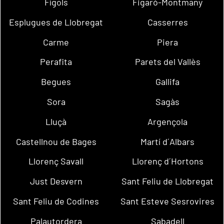
Fígols
Figaró-Montmany
Esplugues de Llobregat
Casserres
Carme
Piera
Perafita
Parets del Vallès
Begues
Gallifa
Sora
Sagàs
Lluçà
Argençola
Castellnou de Bages
Martí d´Albars
Llorenç Savall
Llorenç d´Hortons
Just Desvern
Sant Feliu de Llobregat
Sant Feliu de Codines
Sant Esteve Sesrovires
Palautordera
Sabadell