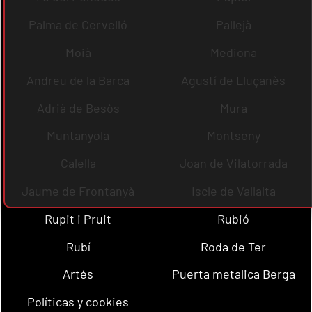
Palma de Cervelló
Pallejà
Moià
Mediona
Andreu de la Barca
Agustí de Lluçanès
Adrià de Besòs
Mura
Muntanyola
Montseny
Calella
Joan de Vilatorrada
Jaume de Frontanyà
Iscle de Vallalta
Rupit i Pruit
Rubió
Rubí
Roda de Ter
Artés
Puerta metalica Berga
Políticas y cookies