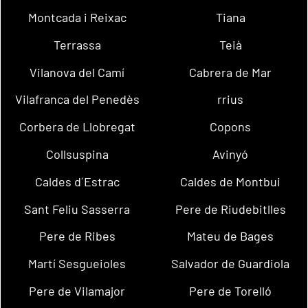
Montcada i Reixac
Tiana
Terrassa
Teià
Vilanova del Camí
Cabrera de Mar
Vilafranca del Penedès
rrius
Corbera de Llobregat
Copons
Collsuspina
Avinyó
Caldes d´Estrac
Caldes de Montbui
Sant Feliu Sasserra
Pere de Riudebitlles
Pere de Ribes
Mateu de Bages
Martí Sesgueioles
Salvador de Guardiola
Pere de Vilamajor
Pere de Torelló