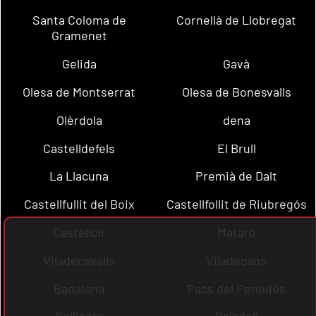
Santa Coloma de
Cornellà de Llobregat
Gramenet
Gelida
Gavà
Olesa de Montserrat
Olesa de Bonesvalls
Olèrdola
dena
Castelldefels
El Brull
La Llacuna
Premià de Dalt
Castellfullit del Boix
Castellfollit de Riubregós
Castellcir
Mataró
Viladecavalls
Viladecans
Badalona
Pacs del Penedès