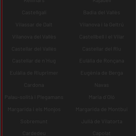
Rellinars
Rajadell
Castellgalí
Badia del Vallès
Vilassar de Dalt
Vilanova i la Geltrú
Vilanova del Vallès
Castellbell i el Vilar
Castellar del Vallès
Castellar del Riu
Castellar de n´Hug
Eulàlia de Ronçana
Eulàlia de Riuprimer
Eugènia de Berga
Cardona
Navas
Palau-solità i Plegamans
Maria d´Oló
Margarida i els Monjos
Margarida de Montbui
Sobremunt
Julià de Vilatorta
Cardedeu
Capolat