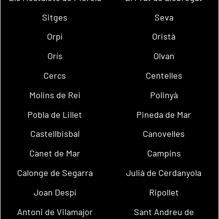
Sitges
Seva
Orpí
Oristà
Orís
Olvan
Cercs
Centelles
Molins de Rei
Polinyà
Pobla de Lillet
Pineda de Mar
Castellbisbal
Canovelles
Canet de Mar
Campins
Calonge de Segarra
Julià de Cerdanyola
Joan Despí
Ripollet
Antoni de Vilamajor
Sant Andreu de