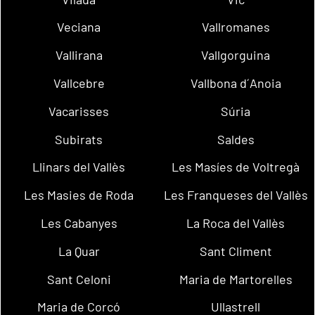
Veciana
Vallromanes
Vallirana
Vallgorguina
Vallcebre
Vallbona d´Anoia
Vacarisses
Súria
Subirats
Saldes
Llinars del Vallès
Les Masíes de Voltregà
Les Masies de Roda
Les Franqueses del Vallès
Les Cabanyes
La Roca del Vallès
La Quar
Sant Climent
Sant Celoni
Maria de Martorelles
Maria de Corcó
Ullastrell