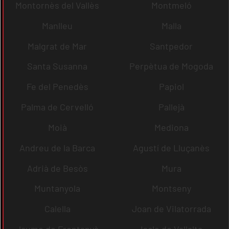
Montornès del Vallès
Montmeló
Manlleu
Malla
Malgrat de Mar
Santpedor
Santa Susanna
Perpètua de Mogoda
Fe del Penedès
Papiol
Palma de Cervelló
Pallejà
Moià
Mediona
Andreu de la Barca
Agustí de Lluçanès
Adrià de Besòs
Mura
Muntanyola
Montseny
Calella
Joan de Vilatorrada
Jaume de Frontanyà
Iscle de Vallalta