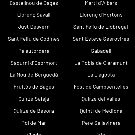
Castellnou de Bages
Martí d´Albars
Llorenç Savall
Llorenç d´Hortons
Just Desvern
Sant Feliu de Llobregat
Sant Feliu de Codines
Sant Esteve Sesrovires
Palautordera
Sabadell
Sadurní d´Osormort
La Pobla de Claramunt
La Nou de Berguedà
La Llagosta
Fruitós de Bages
Fost de Campsentelles
Quirze Safaja
Quirze del Vallès
Quirze de Besora
Quintí de Mediona
Pol de Mar
Pere Sallavinera
Vilada
Vic