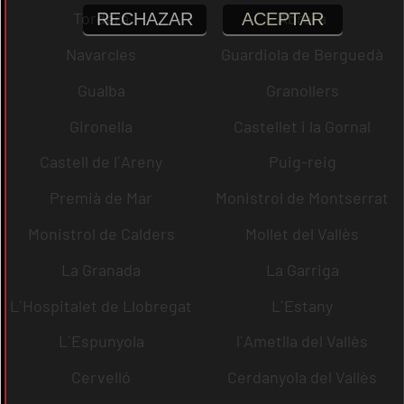
Tordera
Abrera
RECHAZAR
ACEPTAR
Navarcles
Guardiola de Berguedà
Gualba
Granollers
Gironella
Castellet i la Gornal
Castell de l´Areny
Puig-reig
Premià de Mar
Monistrol de Montserrat
Monistrol de Calders
Mollet del Vallès
La Granada
La Garriga
L´Hospitalet de Llobregat
L´Estany
L´Espunyola
l´Ametlla del Vallès
Cervelló
Cerdanyola del Vallès