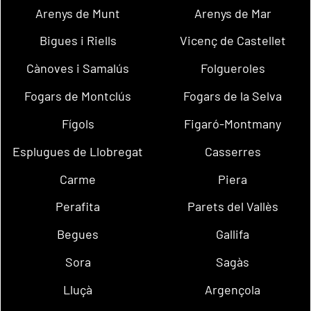
Arenys de Munt
Arenys de Mar
Bigues i Riells
Vicenç de Castellet
Cànoves i Samalús
Folgueroles
Fogars de Montclús
Fogars de la Selva
Fígols
Figaró-Montmany
Esplugues de Llobregat
Casserres
Carme
Piera
Perafita
Parets del Vallès
Begues
Gallifa
Sora
Sagàs
Lluçà
Argençola