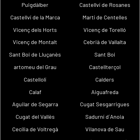
Puigdàlber
Castellví de Rosanes
Castellví de la Marca
Martí de Centelles
Vicenç dels Horts
Vicenç de Torelló
Vicenç de Montalt
Cebrià de Vallalta
Sant Boi de Lluçanès
Sant Boi
artomeu del Grau
Castellterçol
Castellolí
Calders
Calaf
Aiguafreda
Aguilar de Segarra
Cugat Sesgarrigues
Cugat del Vallès
Sadurní d´Anoia
Cecília de Voltregà
Vilanova de Sau