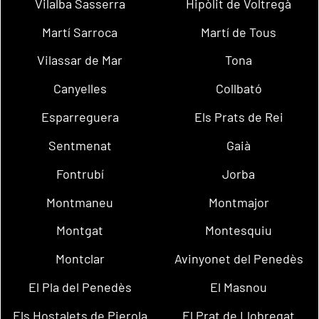
Vilalba Sasserra
Hipòlit de Voltregà
Martí Sarroca
Martí de Tous
Vilassar de Mar
Tona
Canyelles
Collbató
Esparreguera
Els Prats de Rei
Sentmenat
Gaià
Fontrubí
Jorba
Montmaneu
Montmajor
Montgat
Montesquiu
Montclar
Avinyonet del Penedès
El Pla del Penedès
El Masnou
Els Hostalets de Pierola
El Prat de Llobregat