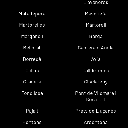
Llavaneres
Matadepera
Masquefa
Martorelles
Martorell
Marganell
Berga
Bellprat
Cabrera d´Anoia
Borredà
Avià
Callús
Calldetenes
Granera
Gisclareny
Fonollosa
Pont de Vilomara i
Rocafort
Pujalt
Prats de Lluçanès
Pontons
Argentona