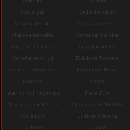
Rellinars
Rajadell
Castellgalí
Badia del Vallès
Vilassar de Dalt
Vilanova i la Geltrú
Vilanova del Vallès
Castellbell i el Vilar
Castellar del Vallès
Castellar del Riu
Castellar de n´Hug
Eulàlia de Ronçana
Eulàlia de Riuprimer
Eugènia de Berga
Cardona
Navas
Palau-solità i Plegamans
Maria d´Oló
Margarida i els Monjos
Margarida de Montbui
Sobremunt
Julià de Vilatorta
Cardedeu
Capolat