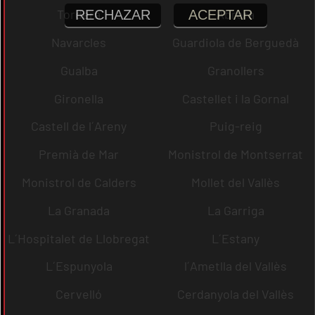
Tordera
Abrera
RECHAZAR
ACEPTAR
Navarcles
Guardiola de Berguedà
Gualba
Granollers
Gironella
Castellet i la Gornal
Castell de l´Areny
Puig-reig
Premià de Mar
Monistrol de Montserrat
Monistrol de Calders
Mollet del Vallès
La Granada
La Garriga
L´Hospitalet de Llobregat
L´Estany
L´Espunyola
l´Ametlla del Vallès
Cervelló
Cerdanyola del Vallès