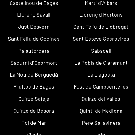
Castellnou de Bages
Martí d´Albars
Llorenç Savall
Llorenç d´Hortons
Just Desvern
Sant Feliu de Llobregat
Sant Feliu de Codines
Sant Esteve Sesrovires
Palautordera
Sabadell
Sadurní d´Osormort
La Pobla de Claramunt
La Nou de Berguedà
La Llagosta
Fruitós de Bages
Fost de Campsentelles
Quirze Safaja
Quirze del Vallès
Quirze de Besora
Quintí de Mediona
Pol de Mar
Pere Sallavinera
Vilada
Vic