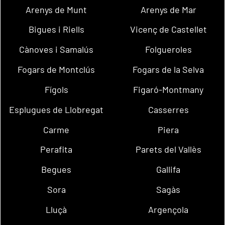
Arenys de Munt
Arenys de Mar
Bigues i Riells
Vicenç de Castellet
Cànoves i Samalús
Folgueroles
Fogars de Montclús
Fogars de la Selva
Fígols
Figaró-Montmany
Esplugues de Llobregat
Casserres
Carme
Piera
Perafita
Parets del Vallès
Begues
Gallifa
Sora
Sagàs
Lluçà
Argençola