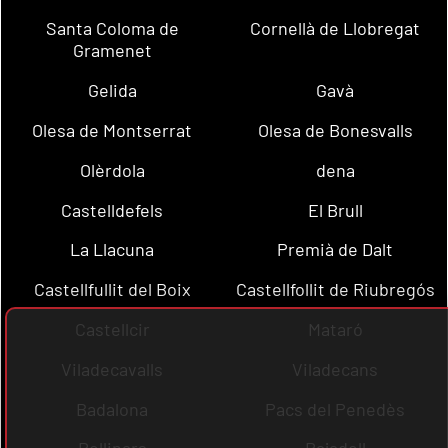
Santa Coloma de
Cornellà de Llobregat
Gramenet
Gelida
Gavà
Olesa de Montserrat
Olesa de Bonesvalls
Olèrdola
dena
Castelldefels
El Brull
La Llacuna
Premià de Dalt
Castellfullit del Boix
Castellfollit de Riubregós
Castellcir
Mataró
Viladecavalls
Viladecans
Badalona
Pacs del Penedès