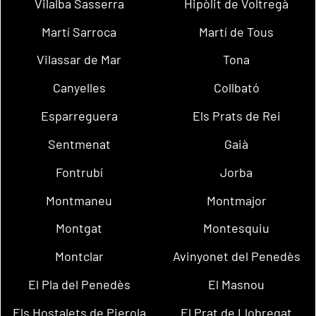
Vilalba Sasserra
Hipòlit de Voltregà
Martí Sarroca
Martí de Tous
Vilassar de Mar
Tona
Canyelles
Collbató
Esparreguera
Els Prats de Rei
Sentmenat
Gaià
Fontrubí
Jorba
Montmaneu
Montmajor
Montgat
Montesquiu
Montclar
Avinyonet del Penedès
El Pla del Penedès
El Masnou
Els Hostalets de Pierola
El Prat de Llobregat