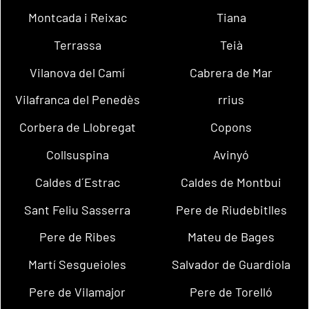
Montcada i Reixac
Tiana
Terrassa
Teià
Vilanova del Camí
Cabrera de Mar
Vilafranca del Penedès
rrius
Corbera de Llobregat
Copons
Collsuspina
Avinyó
Caldes d´Estrac
Caldes de Montbui
Sant Feliu Sasserra
Pere de Riudebitlles
Pere de Ribes
Mateu de Bages
Martí Sesgueioles
Salvador de Guardiola
Pere de Vilamajor
Pere de Torelló