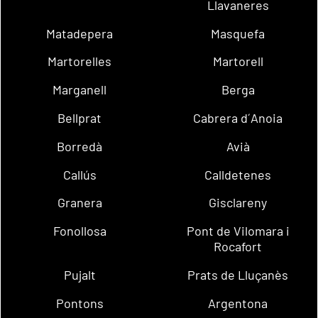
Llavaneres
Matadepera
Masquefa
Martorelles
Martorell
Marganell
Berga
Bellprat
Cabrera d´Anoia
Borredà
Avià
Callús
Calldetenes
Granera
Gisclareny
Fonollosa
Pont de Vilomara i
Rocafort
Pujalt
Prats de Lluçanès
Pontons
Argentona