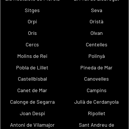
Sitges
Seva
Orpí
Oristà
Orís
Olvan
Cercs
Centelles
Molins de Rei
Polinyà
Pobla de Lillet
Pineda de Mar
Castellbisbal
Canovelles
Canet de Mar
Campins
Calonge de Segarra
Julià de Cerdanyola
Joan Despí
Ripollet
Antoni de Vilamajor
Sant Andreu de