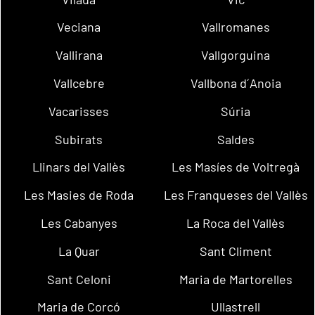
Veciana
Vallromanes
Vallirana
Vallgorguina
Vallcebre
Vallbona d´Anoia
Vacarisses
Súria
Subirats
Saldes
Llinars del Vallès
Les Masíes de Voltregà
Les Masies de Roda
Les Franqueses del Vallès
Les Cabanyes
La Roca del Vallès
La Quar
Sant Climent
Sant Celoni
Maria de Martorelles
Maria de Corcó
Ullastrell