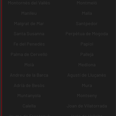
Montornès del Vallès
Montmeló
Manlleu
Malla
Malgrat de Mar
Santpedor
Santa Susanna
Perpètua de Mogoda
Fe del Penedès
Papiol
Palma de Cervelló
Pallejà
Moià
Mediona
Andreu de la Barca
Agustí de Lluçanès
Adrià de Besòs
Mura
Muntanyola
Montseny
Calella
Joan de Vilatorrada
Jaume de Frontanyà
Iscle de Vallalta