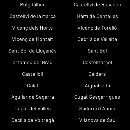
Puigdàlber
Castellví de Rosanes
Castellví de la Marca
Martí de Centelles
Vicenç dels Horts
Vicenç de Torelló
Vicenç de Montalt
Cebrià de Vallalta
Sant Boi de Lluçanès
Sant Boi
artomeu del Grau
Castellterçol
Castellolí
Calders
Calaf
Aiguafreda
Aguilar de Segarra
Cugat Sesgarrigues
Cugat del Vallès
Sadurní d´Anoia
Cecília de Voltregà
Vilanova de Sau