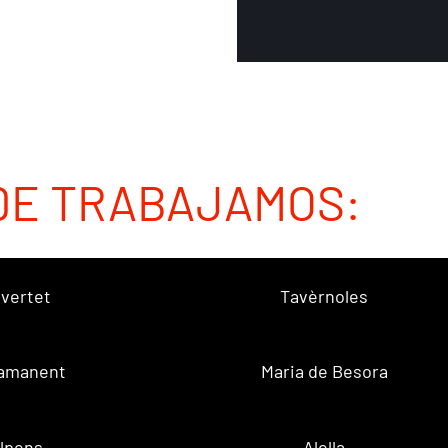
DE TRABAJAMOS:
vertet
Tavèrnoles
amanent
Maria de Besora
lpens
Alella