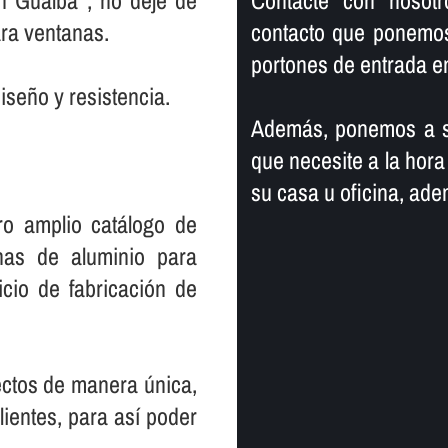
n Gualba , no deje de
Contacte con nosot
ara ventanas.
contacto que ponemos 
portones de entrada e
iseño y resistencia.
Además, ponemos a su
que necesite a la hora
su casa u oficina, ad
ro amplio catálogo de
nas de aluminio para
icio de fabricación de
ctos de manera única,
entes, para así­ poder