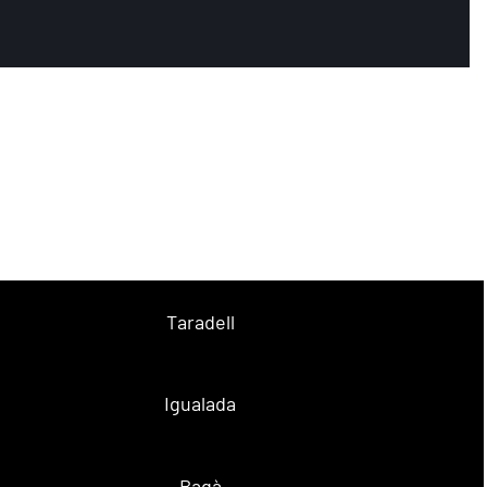
Taradell
Igualada
Bagà