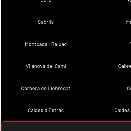
Cabrils
M
Montcada i Reixac
Vilanova del Camí
Cabre
Corbera de Llobregat
C
Caldes d´Estrac
Caldes