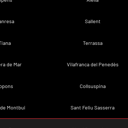
anresa
Sallent
Tiana
Terrassa
ra de Mar
Vilafranca del Penedès
opons
Collsuspina
 de Montbui
Sant Feliu Sasserra