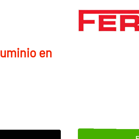
luminio en
E