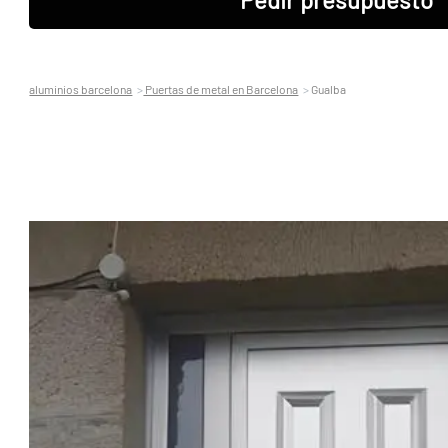
aluminios barcelona
Puertas de metal en Barcelona
Gualba