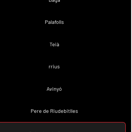
Palafolls
Teià
rrius
Avinyó
Pere de Riudebitlles