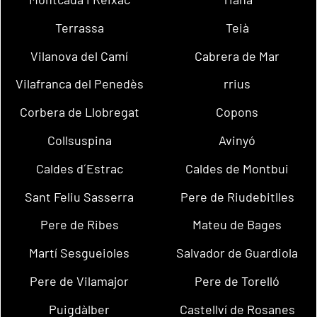
Terrassa
Teià
Vilanova del Camí
Cabrera de Mar
Vilafranca del Penedès
rrius
Corbera de Llobregat
Copons
Collsuspina
Avinyó
Caldes d´Estrac
Caldes de Montbui
Sant Feliu Sasserra
Pere de Riudebitlles
Pere de Ribes
Mateu de Bages
Martí Sesgueioles
Salvador de Guardiola
Pere de Vilamajor
Pere de Torelló
Puigdàlber
Castellví de Rosanes