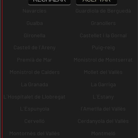
Navarcles
Guardiola de Berguedà
Gualba
Granollers
Gironella
Castellet i la Gornal
Castell de l´Areny
Puig-reig
Premià de Mar
Monistrol de Montserrat
Monistrol de Calders
Mollet del Vallès
La Granada
La Garriga
L´Hospitalet de Llobregat
L´Estany
L´Espunyola
l´Ametlla del Vallès
Cervelló
Cerdanyola del Vallès
Montornès del Vallès
Montmeló