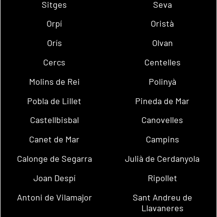
Sitges
Seva
Orpí
Oristà
Orís
Olvan
Cercs
Centelles
Molins de Rei
Polinyà
Pobla de Lillet
Pineda de Mar
Castellbisbal
Canovelles
Canet de Mar
Campins
Calonge de Segarra
Julià de Cerdanyola
Joan Despí
Ripollet
Antoni de Vilamajor
Sant Andreu de
Llavaneres