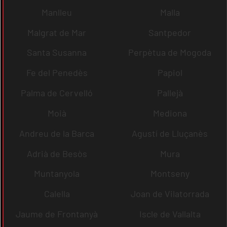
Manlleu
Malla
Malgrat de Mar
Santpedor
Santa Susanna
Perpètua de Mogoda
Fe del Penedès
Papiol
Palma de Cervelló
Pallejà
Moià
Mediona
Andreu de la Barca
Agustí de Lluçanès
Adrià de Besòs
Mura
Muntanyola
Montseny
Calella
Joan de Vilatorrada
Jaume de Frontanyà
Iscle de Vallalta