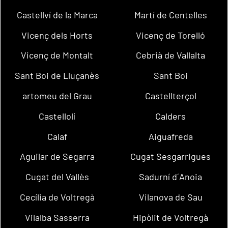
Castellví de la Marca
Martí de Centelles
Vicenç dels Horts
Vicenç de Torelló
Vicenç de Montalt
Cebrià de Vallalta
Sant Boi de Lluçanès
Sant Boi
artomeu del Grau
Castellterçol
Castellolí
Calders
Calaf
Aiguafreda
Aguilar de Segarra
Cugat Sesgarrigues
Cugat del Vallès
Sadurní d´Anoia
Cecília de Voltregà
Vilanova de Sau
Vilalba Sasserra
Hipòlit de Voltregà