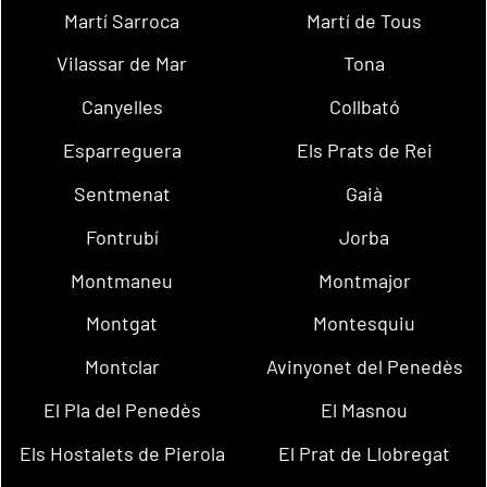
Martí Sarroca
Martí de Tous
Vilassar de Mar
Tona
Canyelles
Collbató
Esparreguera
Els Prats de Rei
Sentmenat
Gaià
Fontrubí
Jorba
Montmaneu
Montmajor
Montgat
Montesquiu
Montclar
Avinyonet del Penedès
El Pla del Penedès
El Masnou
Els Hostalets de Pierola
El Prat de Llobregat