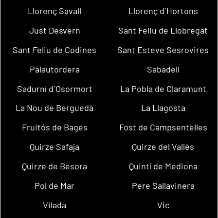
Llorenç Savall
Llorenç d´Hortons
Just Desvern
Sant Feliu de Llobregat
Sant Feliu de Codines
Sant Esteve Sesrovires
Palautordera
Sabadell
Sadurní d´Osormort
La Pobla de Claramunt
La Nou de Berguedà
La Llagosta
Fruitós de Bages
Fost de Campsentelles
Quirze Safaja
Quirze del Vallès
Quirze de Besora
Quintí de Mediona
Pol de Mar
Pere Sallavinera
Vilada
Vic