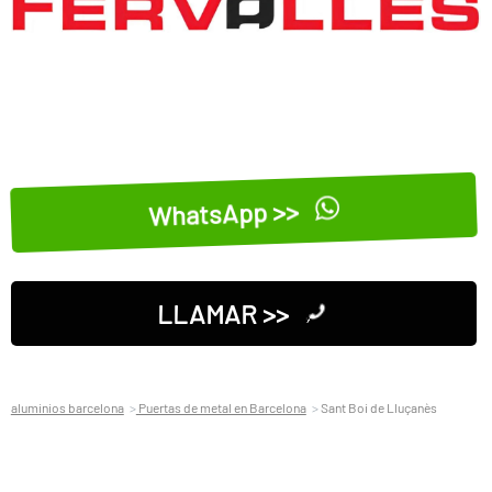
WhatsApp >>
LLAMAR >>
aluminios barcelona
Puertas de metal en Barcelona
Sant Boi de Lluçanès