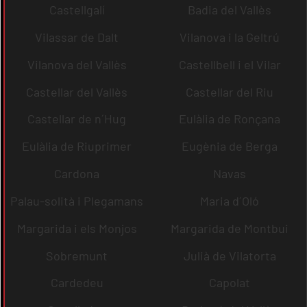
Castellgalí
Badia del Vallès
Vilassar de Dalt
Vilanova i la Geltrú
Vilanova del Vallès
Castellbell i el Vilar
Castellar del Vallès
Castellar del Riu
Castellar de n´Hug
Eulàlia de Ronçana
Eulàlia de Riuprimer
Eugènia de Berga
Cardona
Navas
Palau-solità i Plegamans
Maria d´Oló
Margarida i els Monjos
Margarida de Montbui
Sobremunt
Julià de Vilatorta
Cardedeu
Capolat