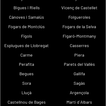
Bigues i Riells
Vicenç de Castellet
Cànoves i Samalús
Folgueroles
Fogars de Montclús
Fogars de la Selva
Fígols
Figaró-Montmany
Esplugues de Llobregat
Casserres
Carme
Piera
Perafita
Parets del Vallès
Begues
Gallifa
Sora
Sagàs
Lluçà
Argençola
Castellnou de Bages
Martí d´Albars