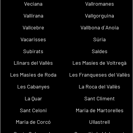
Veciana
Vallromanes
Vallirana
Vallgorguina
Vallcebre
Vallbona d´Anoia
Vacarisses
Súria
Subirats
Saldes
Llinars del Vallès
Les Masíes de Voltregà
Les Masies de Roda
Les Franqueses del Vallès
Les Cabanyes
La Roca del Vallès
La Quar
Sant Climent
Sant Celoni
Maria de Martorelles
Maria de Corcó
Ullastrell