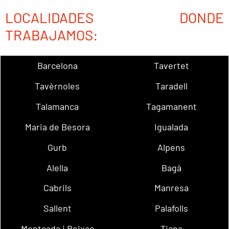
LOCALIDADES DONDE
TRABAJAMOS:
Barcelona
Tavertet
Tavèrnoles
Taradell
Talamanca
Tagamanent
Maria de Besora
Igualada
Gurb
Alpens
Alella
Bagà
Cabrils
Manresa
Sallent
Palafolls
Montcada i Reixac
Tiana