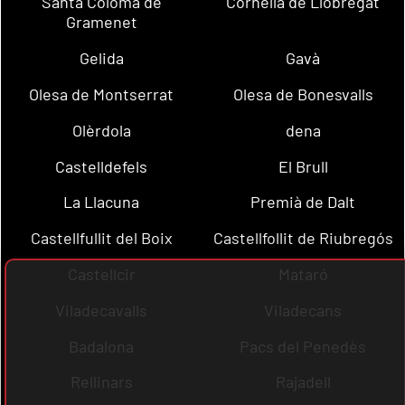
Santa Coloma de
Cornellà de Llobregat
Gramenet
Gelida
Gavà
Olesa de Montserrat
Olesa de Bonesvalls
Olèrdola
dena
Castelldefels
El Brull
La Llacuna
Premià de Dalt
Castellfullit del Boix
Castellfollit de Riubregós
Castellcir
Mataró
Viladecavalls
Viladecans
Badalona
Pacs del Penedès
Rellinars
Rajadell