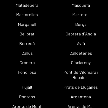
Matadepera
Masquefa
Martorelles
Martorell
Marganell
Berga
Bellprat
Cabrera d´Anoia
Borredà
Avià
Callús
Calldetenes
Granera
Gisclareny
Fonollosa
Pont de Vilomara i
Rocafort
Pujalt
Prats de Lluçanès
Pontons
Argentona
Arenys de Munt
Arenys de Mar