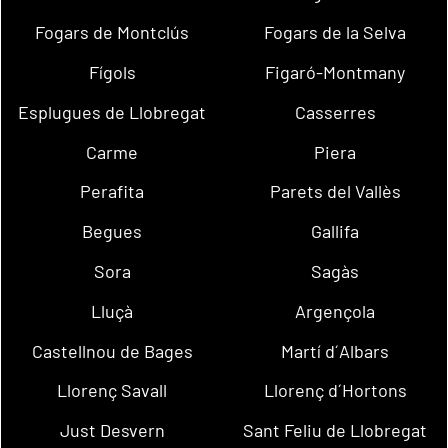
Fogars de Montclús
Fogars de la Selva
Fígols
Figaró-Montmany
Esplugues de Llobregat
Casserres
Carme
Piera
Perafita
Parets del Vallès
Begues
Gallifa
Sora
Sagàs
Lluçà
Argençola
Castellnou de Bages
Martí d´Albars
Llorenç Savall
Llorenç d´Hortons
Just Desvern
Sant Feliu de Llobregat