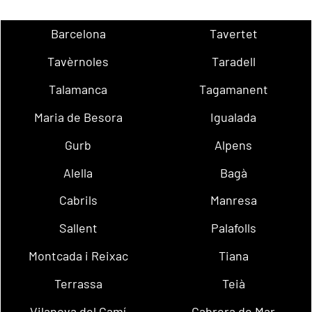
Barcelona
Tavertet
Tavèrnoles
Taradell
Talamanca
Tagamanent
Maria de Besora
Igualada
Gurb
Alpens
Alella
Bagà
Cabrils
Manresa
Sallent
Palafolls
Montcada i Reixac
Tiana
Terrassa
Teià
Vilanova del Camí
Cabrera de Mar