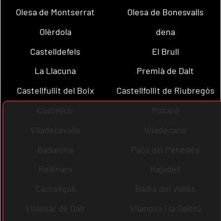
Olesa de Montserrat
Olesa de Bonesvalls
Olèrdola
dena
Castelldefels
El Brull
La Llacuna
Premià de Dalt
Castellfullit del Boix
Castellfollit de Riubregós
Castellcir
Mataró
Viladecavalls
Viladecans
Badalona
Pacs del Penedès
Rellinars
Rajadell
Castellgalí
Badia del Vallès
Vilassar de Dalt
Vilanova i la Geltrú