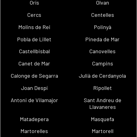
Orís
Olvan
Cercs
Centelles
Molins de Rei
Polinyà
Pobla de Lillet
Pineda de Mar
Castellbisbal
Canovelles
Canet de Mar
Campins
Calonge de Segarra
Julià de Cerdanyola
Joan Despí
Ripollet
Antoni de Vilamajor
Sant Andreu de
Llavaneres
Matadepera
Masquefa
Martorelles
Martorell