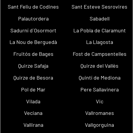
Sant Feliu de Codines
Sant Esteve Sesrovires
Palautordera
Sabadell
Sadurní d´Osormort
La Pobla de Claramunt
La Nou de Berguedà
La Llagosta
Fruitós de Bages
Fost de Campsentelles
Quirze Safaja
Quirze del Vallès
Quirze de Besora
Quintí de Mediona
Pol de Mar
Pere Sallavinera
Vilada
Vic
Veciana
Vallromanes
Vallirana
Vallgorguina