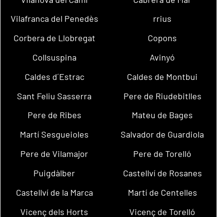
Vilafranca del Penedès
rrius
Corbera de Llobregat
Copons
Collsuspina
Avinyó
Caldes d´Estrac
Caldes de Montbui
Sant Feliu Sasserra
Pere de Riudebitlles
Pere de Ribes
Mateu de Bages
Martí Sesgueioles
Salvador de Guardiola
Pere de Vilamajor
Pere de Torelló
Puigdàlber
Castellví de Rosanes
Castellví de la Marca
Martí de Centelles
Vicenç dels Horts
Vicenç de Torelló