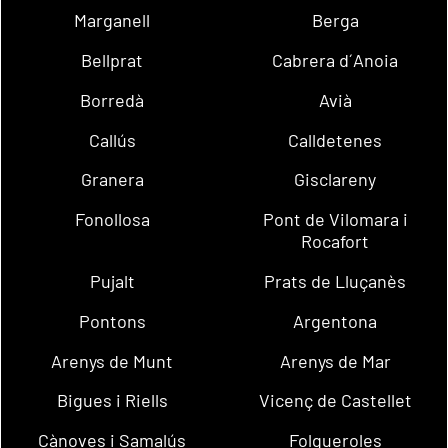
Marganell
Berga
Bellprat
Cabrera d´Anoia
Borredà
Avià
Callús
Calldetenes
Granera
Gisclareny
Fonollosa
Pont de Vilomara i
Rocafort
Pujalt
Prats de Lluçanès
Pontons
Argentona
Arenys de Munt
Arenys de Mar
Bigues i Riells
Vicenç de Castellet
Cànoves i Samalús
Folgueroles