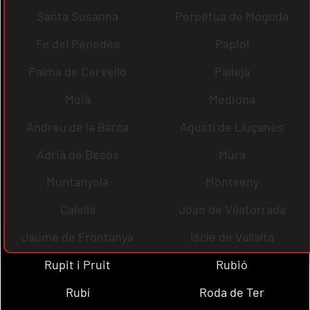
Santa Susanna
Perpètua de Mogoda
Fe del Penedès
Papiol
Palma de Cervelló
Pallejà
Moià
Mediona
Andreu de la Barca
Agustí de Lluçanès
Adrià de Besòs
Mura
Muntanyola
Montseny
Calella
Joan de Vilatorrada
Jaume de Frontanyà
Iscle de Vallalta
Rupit i Pruit
Rubió
Rubí
Roda de Ter