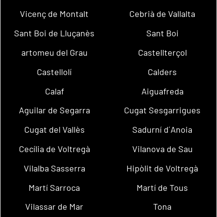
Vicenç de Montalt
Cebrià de Vallalta
Sant Boi de Lluçanès
Sant Boi
artomeu del Grau
Castellterçol
Castellolí
Calders
Calaf
Aiguafreda
Aguilar de Segarra
Cugat Sesgarrigues
Cugat del Vallès
Sadurní d´Anoia
Cecília de Voltregà
Vilanova de Sau
Vilalba Sasserra
Hipòlit de Voltregà
Martí Sarroca
Martí de Tous
Vilassar de Mar
Tona