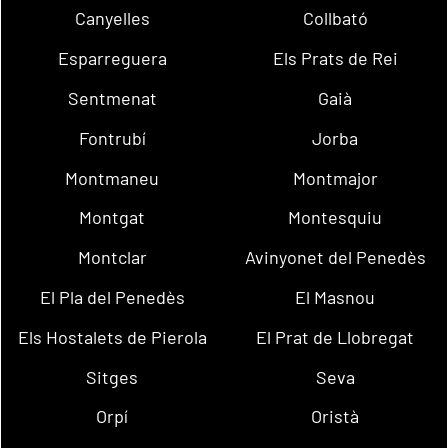
Canyelles
Collbató
Esparreguera
Els Prats de Rei
Sentmenat
Gaià
Fontrubí
Jorba
Montmaneu
Montmajor
Montgat
Montesquiu
Montclar
Avinyonet del Penedès
El Pla del Penedès
El Masnou
Els Hostalets de Pierola
El Prat de Llobregat
Sitges
Seva
Orpí
Oristà