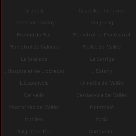
Gironella
Castellet i la Gornal
Castell de l´Areny
Puig-reig
Premià de Mar
Monistrol de Montserrat
Monistrol de Calders
Mollet del Vallès
La Granada
La Garriga
L´Hospitalet de Llobregat
L´Estany
L´Espunyola
l´Ametlla del Vallès
Cervelló
Cerdanyola del Vallès
Montornès del Vallès
Montmeló
Manlleu
Malla
Malgrat de Mar
Santpedor