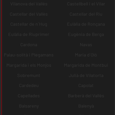
Vilanova del Vallès
Castellbell i el Vilar
Castellar del Vallès
Castellar del Riu
Castellar de n´Hug
Eulàlia de Ronçana
Eulàlia de Riuprimer
Eugènia de Berga
Cardona
Navas
Palau-solità i Plegamans
Maria d´Oló
Margarida i els Monjos
Margarida de Montbui
Sobremunt
Julià de Vilatorta
Cardedeu
Capolat
Capellades
Barberà del Vallès
Balsareny
Balenyà