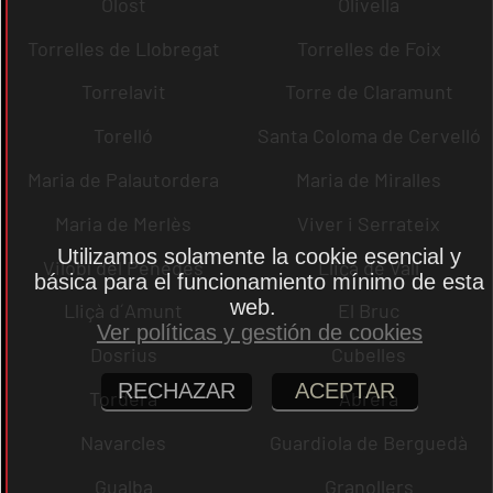
Olost
Olivella
Torrelles de Llobregat
Torrelles de Foix
Torrelavit
Torre de Claramunt
Torelló
Santa Coloma de Cervelló
Maria de Palautordera
Maria de Miralles
Maria de Merlès
Viver i Serrateix
Utilizamos solamente la cookie esencial y
Vilobí del Penedès
Lliçà de Vall
básica para el funcionamiento mínimo de esta
web.
Lliçà d´Amunt
El Bruc
Ver políticas y gestión de cookies
Dosrius
Cubelles
RECHAZAR
ACEPTAR
Tordera
Abrera
Navarcles
Guardiola de Berguedà
Gualba
Granollers