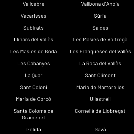
Vallcebre
Vallbona d´Anoia
Vacarisses
Súria
Subirats
Saldes
Llinars del Vallès
Les Masíes de Voltregà
Les Masies de Roda
Les Franqueses del Vallès
Les Cabanyes
La Roca del Vallès
La Quar
Sant Climent
Sant Celoni
Maria de Martorelles
Maria de Corcó
Ullastrell
Santa Coloma de
Cornellà de Llobregat
Gramenet
Gelida
Gavà