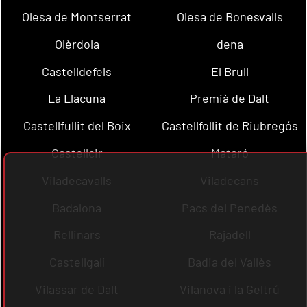
Olesa de Montserrat
Olesa de Bonesvalls
Olèrdola
dena
Castelldefels
El Brull
La Llacuna
Premià de Dalt
Castellfullit del Boix
Castellfollit de Riubregós
Castellcir
Mataró
Viladecavalls
Viladecans
Badalona
Pacs del Penedès
Rellinars
Rajadell
Castellgalí
Badia del Vallès
Vilassar de Dalt
Vilanova i la Geltrú