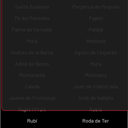
Santa Susanna
Perpètua de Mogoda
Fe del Penedès
Papiol
Palma de Cervelló
Pallejà
Moià
Mediona
Andreu de la Barca
Agustí de Lluçanès
Adrià de Besòs
Mura
Muntanyola
Montseny
Calella
Joan de Vilatorrada
Jaume de Frontanyà
Iscle de Vallalta
Rupit i Pruit
Rubió
Rubí
Roda de Ter