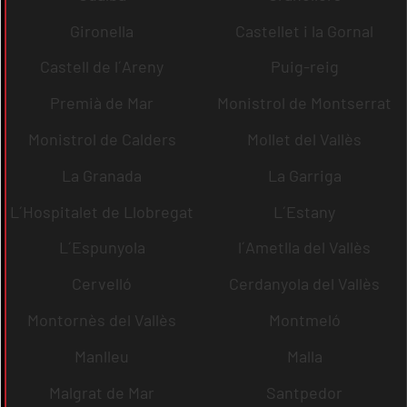
Gironella
Castellet i la Gornal
Castell de l´Areny
Puig-reig
Premià de Mar
Monistrol de Montserrat
Monistrol de Calders
Mollet del Vallès
La Granada
La Garriga
L´Hospitalet de Llobregat
L´Estany
L´Espunyola
l´Ametlla del Vallès
Cervelló
Cerdanyola del Vallès
Montornès del Vallès
Montmeló
Manlleu
Malla
Malgrat de Mar
Santpedor