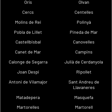
Orís
Olvan
Cercs
Centelles
Molins de Rei
Polinyà
Pobla de Lillet
Pineda de Mar
Castellbisbal
Canovelles
Canet de Mar
Campins
Calonge de Segarra
Julià de Cerdanyola
Joan Despí
Ripollet
Antoni de Vilamajor
Sant Andreu de
Llavaneres
Matadepera
Masquefa
Martorelles
Martorell