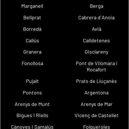
Marganell
Berga
Bellprat
Cabrera d´Anoia
Borredà
Avià
Callús
Calldetenes
Granera
Gisclareny
Fonollosa
Pont de Vilomara i
Rocafort
Pujalt
Prats de Lluçanès
Pontons
Argentona
Arenys de Munt
Arenys de Mar
Bigues i Riells
Vicenç de Castellet
Cànoves i Samalús
Folgueroles