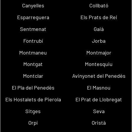
Canyelles
Collbató
Esparreguera
Els Prats de Rei
Sentmenat
Gaià
Fontrubí
Jorba
Montmaneu
Montmajor
Montgat
Montesquiu
Montclar
Avinyonet del Penedès
El Pla del Penedès
El Masnou
Els Hostalets de Pierola
El Prat de Llobregat
Sitges
Seva
Orpí
Oristà