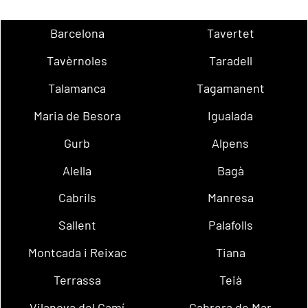
Barcelona
Tavertet
Tavèrnoles
Taradell
Talamanca
Tagamanent
Maria de Besora
Igualada
Gurb
Alpens
Alella
Bagà
Cabrils
Manresa
Sallent
Palafolls
Montcada i Reixac
Tiana
Terrassa
Teià
Vilanova del Camí
Cabrera de Mar