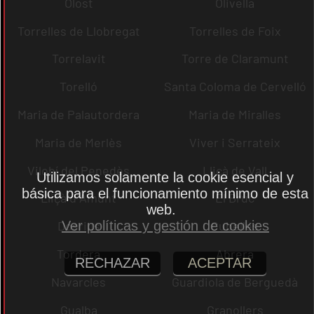
Olost
Olivella
Torrelles de Llobregat
Torrelles de Foix
Torrelavit
Torre de Claramunt
Torelló
Santa Coloma de Cervelló
Maria de Palautordera
Maria de Miralles
Maria de Merlès
Viver i Serrateix
Vilobí del Penedès
Lliçà de Vall
Utilizamos solamente la cookie esencial y
básica para el funcionamiento mínimo de esta
Lliçà d´Amunt
El Bruc
web.
Ver políticas y gestión de cookies
Dosrius
Cubelles
Tordera
Abrera
RECHAZAR
ACEPTAR
Navarcles
Guardiola de Berguedà
Gualba
Granollers