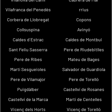
Vilafranca del Penedès
rrius
Corbera de Llobregat
Copons
Collsuspina
Avinyó
Caldes d´Estrac
Caldes de Montbui
Sant Feliu Sasserra
Pere de Riudebitlles
Pere de Ribes
Mateu de Bages
Martí Sesgueioles
Salvador de Guardiola
Pere de Vilamajor
Pere de Torelló
Puigdàlber
Castellví de Rosanes
Castellví de la Marca
Martí de Centelles
Vicenç dels Horts
Vicenç de Torelló