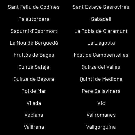
Sant Feliu de Codines
Sant Esteve Sesrovires
Palautordera
Sabadell
Sadurní d´Osormort
La Pobla de Claramunt
La Nou de Berguedà
La Llagosta
Fruitós de Bages
Fost de Campsentelles
Quirze Safaja
Quirze del Vallès
Quirze de Besora
Quintí de Mediona
Pol de Mar
Pere Sallavinera
Vilada
Vic
Veciana
Vallromanes
Vallirana
Vallgorguina