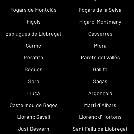
Fogars de Montclús
Fogars de la Selva
Fígols
Figaró-Montmany
Esplugues de Llobregat
Casserres
Carme
Piera
Perafita
Parets del Vallès
Begues
Gallifa
Sora
Sagàs
Lluçà
Argençola
Castellnou de Bages
Martí d´Albars
Llorenç Savall
Llorenç d´Hortons
Just Desvern
Sant Feliu de Llobregat