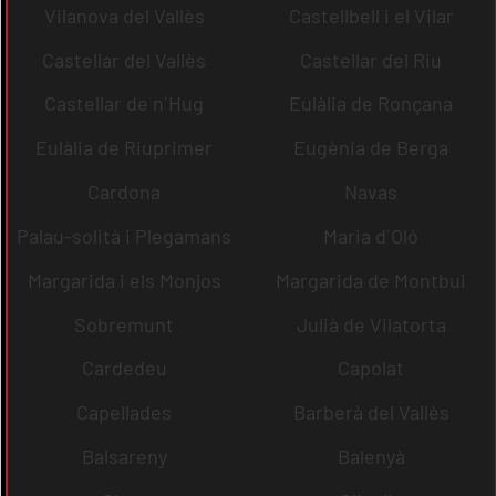
Vilanova del Vallès
Castellbell i el Vilar
Castellar del Vallès
Castellar del Riu
Castellar de n´Hug
Eulàlia de Ronçana
Eulàlia de Riuprimer
Eugènia de Berga
Cardona
Navas
Palau-solità i Plegamans
Maria d´Oló
Margarida i els Monjos
Margarida de Montbui
Sobremunt
Julià de Vilatorta
Cardedeu
Capolat
Capellades
Barberà del Vallès
Balsareny
Balenyà