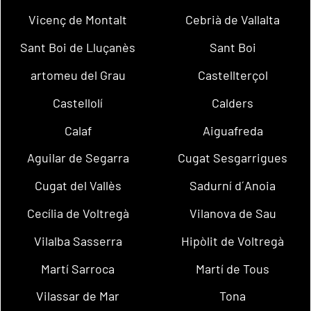
Vicenç de Montalt
Cebrià de Vallalta
Sant Boi de Lluçanès
Sant Boi
artomeu del Grau
Castellterçol
Castellolí
Calders
Calaf
Aiguafreda
Aguilar de Segarra
Cugat Sesgarrigues
Cugat del Vallès
Sadurní d´Anoia
Cecília de Voltregà
Vilanova de Sau
Vilalba Sasserra
Hipòlit de Voltregà
Martí Sarroca
Martí de Tous
Vilassar de Mar
Tona