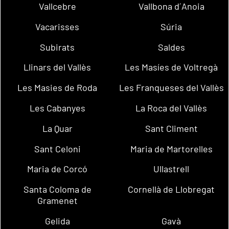
Vallcebre
Vallbona d´Anoia
Vacarisses
Súria
Subirats
Saldes
Llinars del Vallès
Les Masíes de Voltregà
Les Masies de Roda
Les Franqueses del Vallès
Les Cabanyes
La Roca del Vallès
La Quar
Sant Climent
Sant Celoni
Maria de Martorelles
Maria de Corcó
Ullastrell
Santa Coloma de
Cornellà de Llobregat
Gramenet
Gelida
Gavà