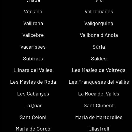
Veciana
Vallromanes
Vallirana
Vallgorguina
Vallcebre
Vallbona d´Anoia
Vacarisses
Súria
Subirats
Saldes
Llinars del Vallès
Les Masíes de Voltregà
Les Masies de Roda
Les Franqueses del Vallès
Les Cabanyes
La Roca del Vallès
La Quar
Sant Climent
Sant Celoni
Maria de Martorelles
Maria de Corcó
Ullastrell