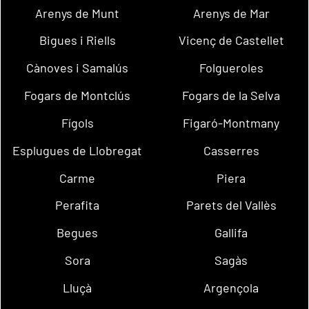
Arenys de Munt
Arenys de Mar
Bigues i Riells
Vicenç de Castellet
Cànoves i Samalús
Folgueroles
Fogars de Montclús
Fogars de la Selva
Fígols
Figaró-Montmany
Esplugues de Llobregat
Casserres
Carme
Piera
Perafita
Parets del Vallès
Begues
Gallifa
Sora
Sagàs
Lluçà
Argençola