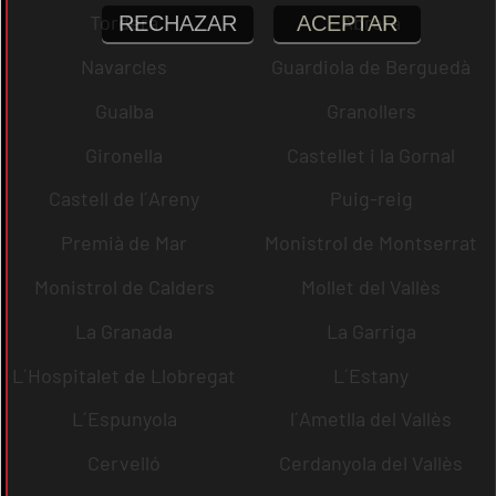
Tordera
Abrera
RECHAZAR
ACEPTAR
Navarcles
Guardiola de Berguedà
Gualba
Granollers
Gironella
Castellet i la Gornal
Castell de l´Areny
Puig-reig
Premià de Mar
Monistrol de Montserrat
Monistrol de Calders
Mollet del Vallès
La Granada
La Garriga
L´Hospitalet de Llobregat
L´Estany
L´Espunyola
l´Ametlla del Vallès
Cervelló
Cerdanyola del Vallès