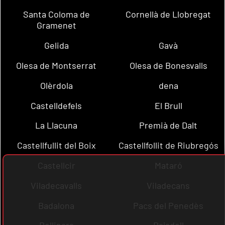
Santa Coloma de
Cornellà de Llobregat
Gramenet
Gelida
Gavà
Olesa de Montserrat
Olesa de Bonesvalls
Olèrdola
dena
Castelldefels
El Brull
La Llacuna
Premià de Dalt
Castellfullit del Boix
Castellfollit de Riubregós
Castellcir
Mataró
Viladecavalls
Viladecans
Badalona
Pacs del Penedès