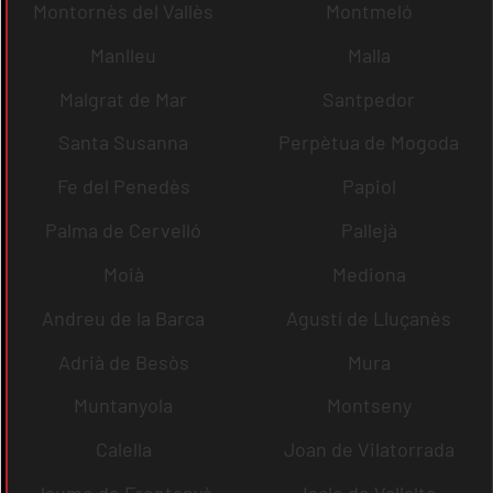
Montornès del Vallès
Montmeló
Manlleu
Malla
Malgrat de Mar
Santpedor
Santa Susanna
Perpètua de Mogoda
Fe del Penedès
Papiol
Palma de Cervelló
Pallejà
Moià
Mediona
Andreu de la Barca
Agustí de Lluçanès
Adrià de Besòs
Mura
Muntanyola
Montseny
Calella
Joan de Vilatorrada
Jaume de Frontanyà
Iscle de Vallalta