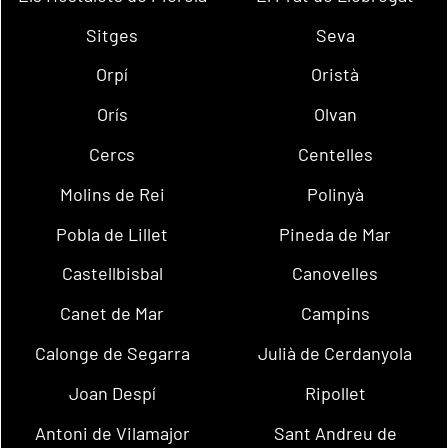
Sitges
Seva
Orpí
Oristà
Orís
Olvan
Cercs
Centelles
Molins de Rei
Polinyà
Pobla de Lillet
Pineda de Mar
Castellbisbal
Canovelles
Canet de Mar
Campins
Calonge de Segarra
Julià de Cerdanyola
Joan Despí
Ripollet
Antoni de Vilamajor
Sant Andreu de