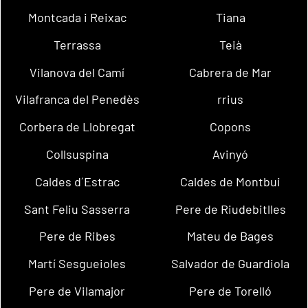
Montcada i Reixac
Tiana
Terrassa
Teià
Vilanova del Camí
Cabrera de Mar
Vilafranca del Penedès
rrius
Corbera de Llobregat
Copons
Collsuspina
Avinyó
Caldes d´Estrac
Caldes de Montbui
Sant Feliu Sasserra
Pere de Riudebitlles
Pere de Ribes
Mateu de Bages
Martí Sesgueioles
Salvador de Guardiola
Pere de Vilamajor
Pere de Torelló