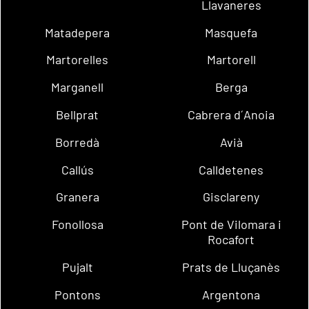
Llavaneres
Matadepera
Masquefa
Martorelles
Martorell
Marganell
Berga
Bellprat
Cabrera d´Anoia
Borredà
Avià
Callús
Calldetenes
Granera
Gisclareny
Fonollosa
Pont de Vilomara i
Rocafort
Pujalt
Prats de Lluçanès
Pontons
Argentona