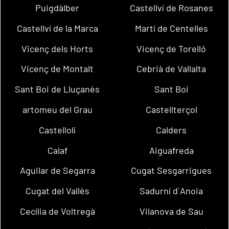
Puigdàlber
Castellví de Rosanes
Castellví de la Marca
Martí de Centelles
Vicenç dels Horts
Vicenç de Torelló
Vicenç de Montalt
Cebrià de Vallalta
Sant Boi de Lluçanès
Sant Boi
artomeu del Grau
Castellterçol
Castellolí
Calders
Calaf
Aiguafreda
Aguilar de Segarra
Cugat Sesgarrigues
Cugat del Vallès
Sadurní d´Anoia
Cecília de Voltregà
Vilanova de Sau