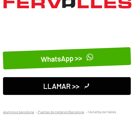
WhatsApp >>
LLAMAR >>
aluminios barcelona
Puertas de metal en Barcelona
l´Ametlla del Vallès