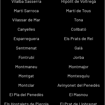
Vilalba Sasserra
Hipòlit de Voltregà
Martí Sarroca
Martí de Tous
Vilassar de Mar
Tona
Canyelles
Collbató
Esparreguera
Els Prats de Rei
Sentmenat
Gaià
Fontrubí
Jorba
Montmaneu
Montmajor
Montgat
Montesquiu
Montclar
Avinyonet del Penedès
El Pla del Penedès
El Masnou
Els Hostalets de Pierola
El Prat de Llobregat