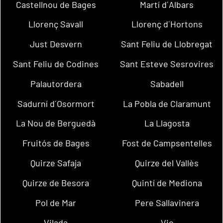
Castellnou de Bages
Martí d´Albars
Llorenç Savall
Llorenç d´Hortons
Just Desvern
Sant Feliu de Llobregat
Sant Feliu de Codines
Sant Esteve Sesrovires
Palautordera
Sabadell
Sadurní d´Osormort
La Pobla de Claramunt
La Nou de Berguedà
La Llagosta
Fruitós de Bages
Fost de Campsentelles
Quirze Safaja
Quirze del Vallès
Quirze de Besora
Quintí de Mediona
Pol de Mar
Pere Sallavinera
Vilada
Vic