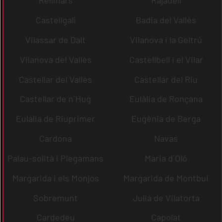
Rellinars
Rajadell
Castellgalí
Badia del Vallès
Vilassar de Dalt
Vilanova i la Geltrú
Vilanova del Vallès
Castellbell i el Vilar
Castellar del Vallès
Castellar del Riu
Castellar de n´Hug
Eulàlia de Ronçana
Eulàlia de Riuprimer
Eugènia de Berga
Cardona
Navas
Palau-solità i Plegamans
Maria d´Oló
Margarida i els Monjos
Margarida de Montbui
Sobremunt
Julià de Vilatorta
Cardedeu
Capolat