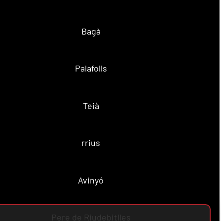
Bagà
Palafolls
Teià
rrius
Avinyó
Pere de Riudebitlles