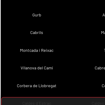
Gurb
A
Cabrils
M
Montcada i Reixac
Vilanova del Camí
Cabre
Corbera de Llobregat
C
Caldes d´Estrac
Caldes