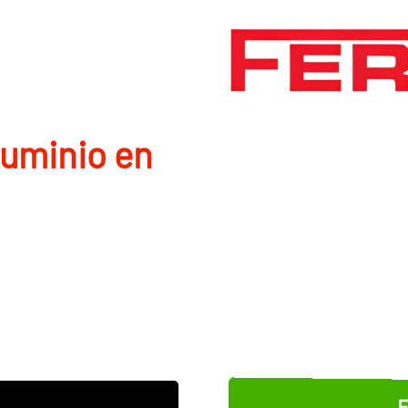
luminio en
E