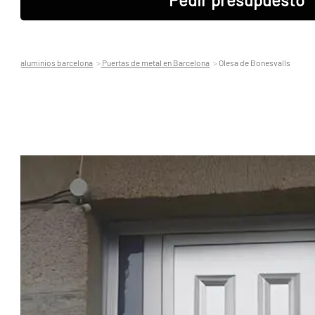
aluminios barcelona
Puertas de metal en Barcelona
Olesa de Bonesvalls