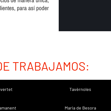
ctos de manera única,
entes, para así­ poder
DE TRABAJAMOS:
vertet
Tavèrnoles
amanent
Maria de Besora