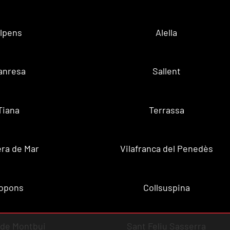
lpens
Alella
anresa
Sallent
Tiana
Terrassa
ra de Mar
Vilafranca del Penedès
opons
Collsuspina
 de Montbui
Sant Feliu Sasserra