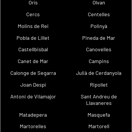
Orís
Olvan
Cercs
Centelles
Molins de Rei
Polinyà
Pobla de Lillet
Pineda de Mar
Castellbisbal
Canovelles
Canet de Mar
Campins
Calonge de Segarra
Julià de Cerdanyola
Joan Despí
Ripollet
Antoni de Vilamajor
Sant Andreu de
Llavaneres
Matadepera
Masquefa
Martorelles
Martorell