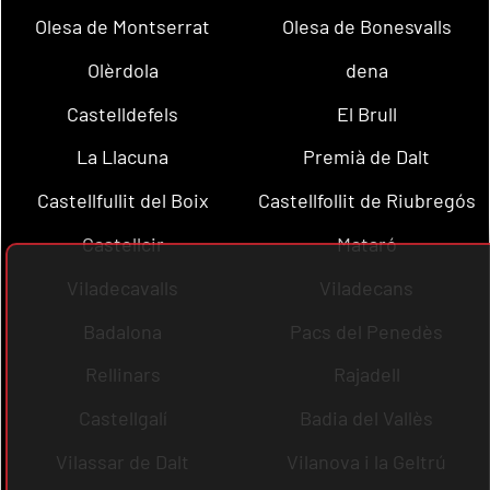
Olesa de Montserrat
Olesa de Bonesvalls
Olèrdola
dena
Castelldefels
El Brull
La Llacuna
Premià de Dalt
Castellfullit del Boix
Castellfollit de Riubregós
Castellcir
Mataró
Viladecavalls
Viladecans
Badalona
Pacs del Penedès
Rellinars
Rajadell
Castellgalí
Badia del Vallès
Vilassar de Dalt
Vilanova i la Geltrú