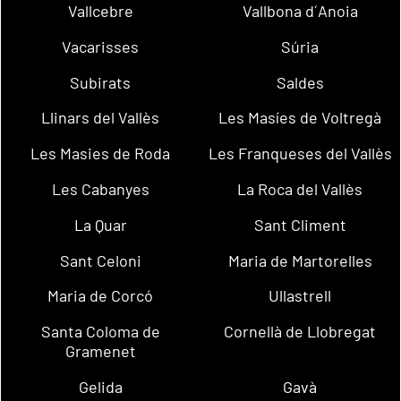
Vallcebre
Vallbona d´Anoia
Vacarisses
Súria
Subirats
Saldes
Llinars del Vallès
Les Masíes de Voltregà
Les Masies de Roda
Les Franqueses del Vallès
Les Cabanyes
La Roca del Vallès
La Quar
Sant Climent
Sant Celoni
Maria de Martorelles
Maria de Corcó
Ullastrell
Santa Coloma de
Cornellà de Llobregat
Gramenet
Gelida
Gavà