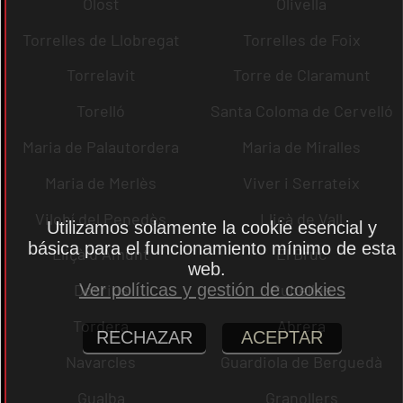
Olost
Olivella
Torrelles de Llobregat
Torrelles de Foix
Torrelavit
Torre de Claramunt
Torelló
Santa Coloma de Cervelló
Maria de Palautordera
Maria de Miralles
Maria de Merlès
Viver i Serrateix
Vilobí del Penedès
Lliçà de Vall
Utilizamos solamente la cookie esencial y
básica para el funcionamiento mínimo de esta
Lliçà d´Amunt
El Bruc
web.
Ver políticas y gestión de cookies
Dosrius
Cubelles
Tordera
Abrera
RECHAZAR
ACEPTAR
Navarcles
Guardiola de Berguedà
Gualba
Granollers