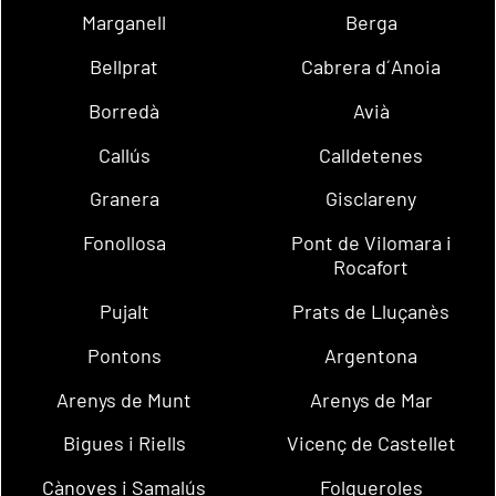
Marganell
Berga
Bellprat
Cabrera d´Anoia
Borredà
Avià
Callús
Calldetenes
Granera
Gisclareny
Fonollosa
Pont de Vilomara i
Rocafort
Pujalt
Prats de Lluçanès
Pontons
Argentona
Arenys de Munt
Arenys de Mar
Bigues i Riells
Vicenç de Castellet
Cànoves i Samalús
Folgueroles