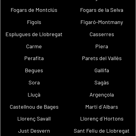
Fogars de Montclús
Fogars de la Selva
Fígols
Figaró-Montmany
Esplugues de Llobregat
Casserres
Carme
Piera
Perafita
Parets del Vallès
Begues
Gallifa
Sora
Sagàs
Lluçà
Argençola
Castellnou de Bages
Martí d´Albars
Llorenç Savall
Llorenç d´Hortons
Just Desvern
Sant Feliu de Llobregat