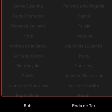
Santa Susanna
Perpètua de Mogoda
Fe del Penedès
Papiol
Palma de Cervelló
Pallejà
Moià
Mediona
Andreu de la Barca
Agustí de Lluçanès
Adrià de Besòs
Mura
Muntanyola
Montseny
Calella
Joan de Vilatorrada
Jaume de Frontanyà
Iscle de Vallalta
Rupit i Pruit
Rubió
Rubí
Roda de Ter