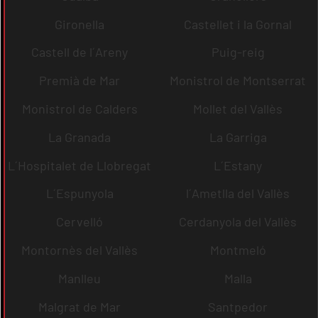
Gironella
Castellet i la Gornal
Castell de l´Areny
Puig-reig
Premià de Mar
Monistrol de Montserrat
Monistrol de Calders
Mollet del Vallès
La Granada
La Garriga
L´Hospitalet de Llobregat
L´Estany
L´Espunyola
l´Ametlla del Vallès
Cervelló
Cerdanyola del Vallès
Montornès del Vallès
Montmeló
Manlleu
Malla
Malgrat de Mar
Santpedor