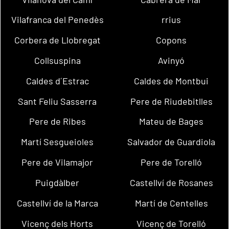
Vilafranca del Penedès
rrius
Corbera de Llobregat
Copons
Collsuspina
Avinyó
Caldes d´Estrac
Caldes de Montbui
Sant Feliu Sasserra
Pere de Riudebitlles
Pere de Ribes
Mateu de Bages
Martí Sesgueioles
Salvador de Guardiola
Pere de Vilamajor
Pere de Torelló
Puigdàlber
Castellví de Rosanes
Castellví de la Marca
Martí de Centelles
Vicenç dels Horts
Vicenç de Torelló