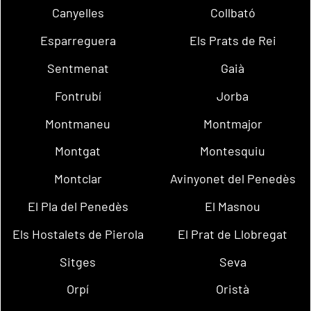
Canyelles
Collbató
Esparreguera
Els Prats de Rei
Sentmenat
Gaià
Fontrubí
Jorba
Montmaneu
Montmajor
Montgat
Montesquiu
Montclar
Avinyonet del Penedès
El Pla del Penedès
El Masnou
Els Hostalets de Pierola
El Prat de Llobregat
Sitges
Seva
Orpí
Oristà