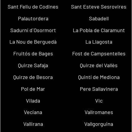
Sant Feliu de Codines
Sant Esteve Sesrovires
Palautordera
Sabadell
Sadurní d´Osormort
La Pobla de Claramunt
La Nou de Berguedà
La Llagosta
Fruitós de Bages
Fost de Campsentelles
Quirze Safaja
Quirze del Vallès
Quirze de Besora
Quintí de Mediona
Pol de Mar
Pere Sallavinera
Vilada
Vic
Veciana
Vallromanes
Vallirana
Vallgorguina