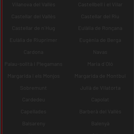
Vilanova del Vallès
Castellbell i el Vilar
Castellar del Vallès
Castellar del Riu
Castellar de n´Hug
Eulàlia de Ronçana
Eulàlia de Riuprimer
Eugènia de Berga
Cardona
Navas
Palau-solità i Plegamans
Maria d´Oló
Margarida i els Monjos
Margarida de Montbui
Sobremunt
Julià de Vilatorta
Cardedeu
Capolat
Capellades
Barberà del Vallès
Balsareny
Balenyà