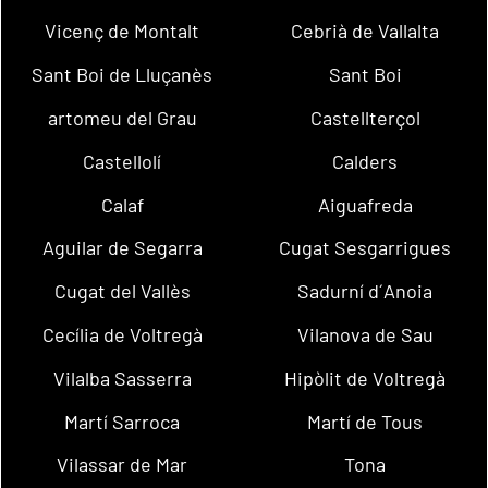
Vicenç de Montalt
Cebrià de Vallalta
Sant Boi de Lluçanès
Sant Boi
artomeu del Grau
Castellterçol
Castellolí
Calders
Calaf
Aiguafreda
Aguilar de Segarra
Cugat Sesgarrigues
Cugat del Vallès
Sadurní d´Anoia
Cecília de Voltregà
Vilanova de Sau
Vilalba Sasserra
Hipòlit de Voltregà
Martí Sarroca
Martí de Tous
Vilassar de Mar
Tona