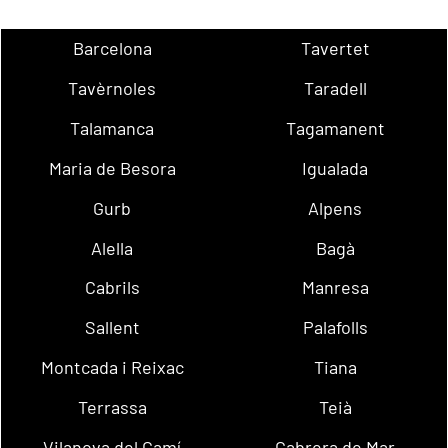
Barcelona
Tavertet
Tavèrnoles
Taradell
Talamanca
Tagamanent
Maria de Besora
Igualada
Gurb
Alpens
Alella
Bagà
Cabrils
Manresa
Sallent
Palafolls
Montcada i Reixac
Tiana
Terrassa
Teià
Vilanova del Camí
Cabrera de Mar