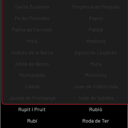
Santa Susanna
Perpètua de Mogoda
Fe del Penedès
Papiol
Palma de Cervelló
Pallejà
Moià
Mediona
Andreu de la Barca
Agustí de Lluçanès
Adrià de Besòs
Mura
Muntanyola
Montseny
Calella
Joan de Vilatorrada
Jaume de Frontanyà
Iscle de Vallalta
Rupit i Pruit
Rubió
Rubí
Roda de Ter