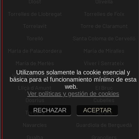
Olost
Olivella
Torrelles de Llobregat
Torrelles de Foix
Torrelavit
Torre de Claramunt
Torelló
Santa Coloma de Cervelló
Maria de Palautordera
Maria de Miralles
Maria de Merlès
Viver i Serrateix
Utilizamos solamente la cookie esencial y
Vilobí del Penedès
Lliçà de Vall
básica para el funcionamiento mínimo de esta
web.
Lliçà d´Amunt
El Bruc
Ver políticas y gestión de cookies
Dosrius
Cubelles
RECHAZAR
ACEPTAR
Tordera
Abrera
Navarcles
Guardiola de Berguedà
Gualba
Granollers