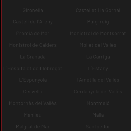
Gironella
Castellet i la Gornal
Castell de l´Areny
Puig-reig
Premià de Mar
Monistrol de Montserrat
Monistrol de Calders
Mollet del Vallès
La Granada
La Garriga
L´Hospitalet de Llobregat
L´Estany
L´Espunyola
l´Ametlla del Vallès
Cervelló
Cerdanyola del Vallès
Montornès del Vallès
Montmeló
Manlleu
Malla
Malgrat de Mar
Santpedor