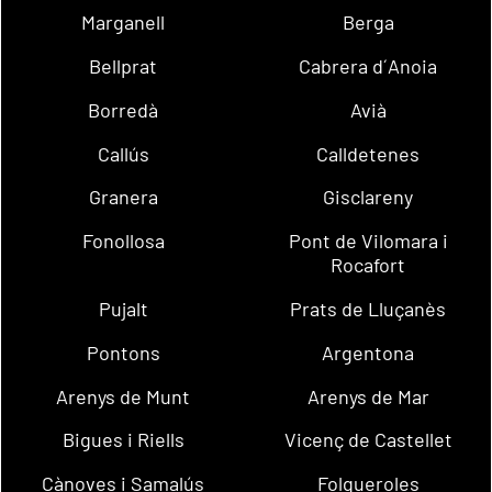
Marganell
Berga
Bellprat
Cabrera d´Anoia
Borredà
Avià
Callús
Calldetenes
Granera
Gisclareny
Fonollosa
Pont de Vilomara i
Rocafort
Pujalt
Prats de Lluçanès
Pontons
Argentona
Arenys de Munt
Arenys de Mar
Bigues i Riells
Vicenç de Castellet
Cànoves i Samalús
Folgueroles