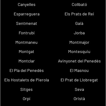
Canyelles
Collbató
Esparreguera
Els Prats de Rei
Sentmenat
Gaià
Fontrubí
Jorba
Montmaneu
Montmajor
Montgat
Montesquiu
Montclar
Avinyonet del Penedès
El Pla del Penedès
El Masnou
Els Hostalets de Pierola
El Prat de Llobregat
Sitges
Seva
Orpí
Oristà