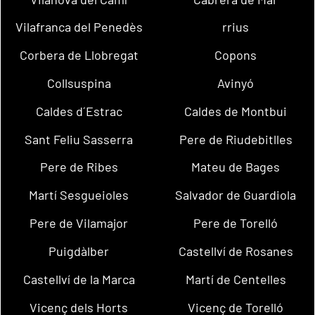
Vilafranca del Penedès
rrius
Corbera de Llobregat
Copons
Collsuspina
Avinyó
Caldes d´Estrac
Caldes de Montbui
Sant Feliu Sasserra
Pere de Riudebitlles
Pere de Ribes
Mateu de Bages
Martí Sesgueioles
Salvador de Guardiola
Pere de Vilamajor
Pere de Torelló
Puigdàlber
Castellví de Rosanes
Castellví de la Marca
Martí de Centelles
Vicenç dels Horts
Vicenç de Torelló