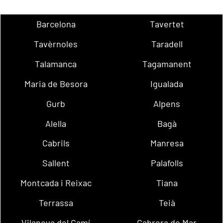
Barcelona
Tavertet
Tavèrnoles
Taradell
Talamanca
Tagamanent
Maria de Besora
Igualada
Gurb
Alpens
Alella
Bagà
Cabrils
Manresa
Sallent
Palafolls
Montcada i Reixac
Tiana
Terrassa
Teià
Vilanova del Camí
Cabrera de Mar