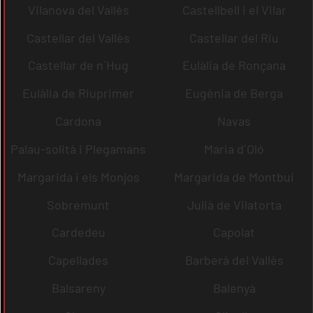
Vilanova del Vallès
Castellbell i el Vilar
Castellar del Vallès
Castellar del Riu
Castellar de n´Hug
Eulàlia de Ronçana
Eulàlia de Riuprimer
Eugènia de Berga
Cardona
Navas
Palau-solità i Plegamans
Maria d´Oló
Margarida i els Monjos
Margarida de Montbui
Sobremunt
Julià de Vilatorta
Cardedeu
Capolat
Capellades
Barberà del Vallès
Balsareny
Balenyà