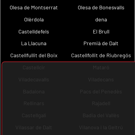
Olesa de Montserrat
Olesa de Bonesvalls
Olèrdola
dena
Castelldefels
El Brull
La Llacuna
Premià de Dalt
Castellfullit del Boix
Castellfollit de Riubregós
Castellcir
Mataró
Viladecavalls
Viladecans
Badalona
Pacs del Penedès
Rellinars
Rajadell
Castellgalí
Badia del Vallès
Vilassar de Dalt
Vilanova i la Geltrú