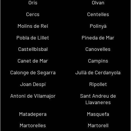
Orís
Olvan
Cercs
Centelles
Molins de Rei
Polinyà
Pobla de Lillet
Pineda de Mar
Castellbisbal
Canovelles
Canet de Mar
Campins
Calonge de Segarra
Julià de Cerdanyola
Joan Despí
Ripollet
Antoni de Vilamajor
Sant Andreu de
Llavaneres
Matadepera
Masquefa
Martorelles
Martorell