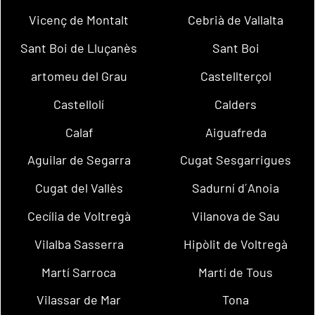
Vicenç de Montalt
Cebrià de Vallalta
Sant Boi de Lluçanès
Sant Boi
artomeu del Grau
Castellterçol
Castellolí
Calders
Calaf
Aiguafreda
Aguilar de Segarra
Cugat Sesgarrigues
Cugat del Vallès
Sadurní d´Anoia
Cecília de Voltregà
Vilanova de Sau
Vilalba Sasserra
Hipòlit de Voltregà
Martí Sarroca
Martí de Tous
Vilassar de Mar
Tona