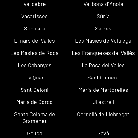
Vallcebre
Vallbona d´Anoia
Vacarisses
Súria
Subirats
Saldes
Llinars del Vallès
Les Masíes de Voltregà
Les Masies de Roda
Les Franqueses del Vallès
Les Cabanyes
La Roca del Vallès
La Quar
Sant Climent
Sant Celoni
Maria de Martorelles
Maria de Corcó
Ullastrell
Santa Coloma de
Cornellà de Llobregat
Gramenet
Gelida
Gavà