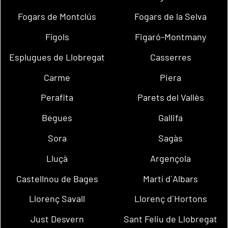
Fogars de Montclús
Fogars de la Selva
Fígols
Figaró-Montmany
Esplugues de Llobregat
Casserres
Carme
Piera
Perafita
Parets del Vallès
Begues
Gallifa
Sora
Sagàs
Lluçà
Argençola
Castellnou de Bages
Martí d´Albars
Llorenç Savall
Llorenç d´Hortons
Just Desvern
Sant Feliu de Llobregat