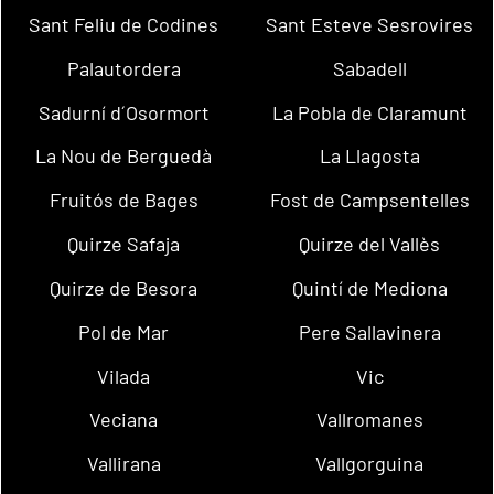
Sant Feliu de Codines
Sant Esteve Sesrovires
Palautordera
Sabadell
Sadurní d´Osormort
La Pobla de Claramunt
La Nou de Berguedà
La Llagosta
Fruitós de Bages
Fost de Campsentelles
Quirze Safaja
Quirze del Vallès
Quirze de Besora
Quintí de Mediona
Pol de Mar
Pere Sallavinera
Vilada
Vic
Veciana
Vallromanes
Vallirana
Vallgorguina