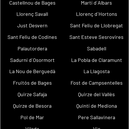
Castellnou de Bages
Martí d´Albars
Llorenç Savall
Llorenç d´Hortons
Just Desvern
Sant Feliu de Llobregat
Sant Feliu de Codines
Sant Esteve Sesrovires
Palautordera
Sabadell
Sadurní d´Osormort
La Pobla de Claramunt
La Nou de Berguedà
La Llagosta
Fruitós de Bages
Fost de Campsentelles
Quirze Safaja
Quirze del Vallès
Quirze de Besora
Quintí de Mediona
Pol de Mar
Pere Sallavinera
Vilada
Vic