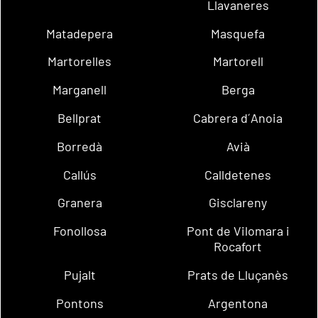
Llavaneres
Matadepera
Masquefa
Martorelles
Martorell
Marganell
Berga
Bellprat
Cabrera d´Anoia
Borredà
Avià
Callús
Calldetenes
Granera
Gisclareny
Fonollosa
Pont de Vilomara i
Rocafort
Pujalt
Prats de Lluçanès
Pontons
Argentona