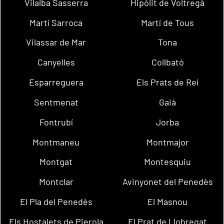
Vilalba Sasserra
Hipòlit de Voltregà
Martí Sarroca
Martí de Tous
Vilassar de Mar
Tona
Canyelles
Collbató
Esparreguera
Els Prats de Rei
Sentmenat
Gaià
Fontrubí
Jorba
Montmaneu
Montmajor
Montgat
Montesquiu
Montclar
Avinyonet del Penedès
El Pla del Penedès
El Masnou
Els Hostalets de Pierola
El Prat de Llobregat