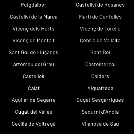
Puigdàlber
Castellví de Rosanes
Castellví de la Marca
Martí de Centelles
Vicenç dels Horts
Vicenç de Torelló
Vicenç de Montalt
Cebrià de Vallalta
Sant Boi de Lluçanès
Sant Boi
artomeu del Grau
Castellterçol
Castellolí
Calders
Calaf
Aiguafreda
Aguilar de Segarra
Cugat Sesgarrigues
Cugat del Vallès
Sadurní d´Anoia
Cecília de Voltregà
Vilanova de Sau