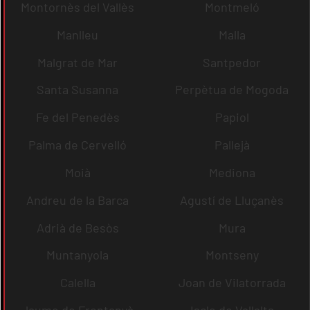
Montornès del Vallès
Montmeló
Manlleu
Malla
Malgrat de Mar
Santpedor
Santa Susanna
Perpètua de Mogoda
Fe del Penedès
Papiol
Palma de Cervelló
Pallejà
Moià
Mediona
Andreu de la Barca
Agustí de Lluçanès
Adrià de Besòs
Mura
Muntanyola
Montseny
Calella
Joan de Vilatorrada
Jaume de Frontanyà
Iscle de Vallalta