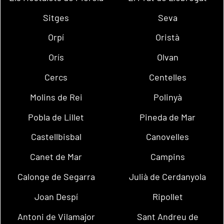
Sitges
Seva
Orpí
Oristà
Orís
Olvan
Cercs
Centelles
Molins de Rei
Polinyà
Pobla de Lillet
Pineda de Mar
Castellbisbal
Canovelles
Canet de Mar
Campins
Calonge de Segarra
Julià de Cerdanyola
Joan Despí
Ripollet
Antoni de Vilamajor
Sant Andreu de