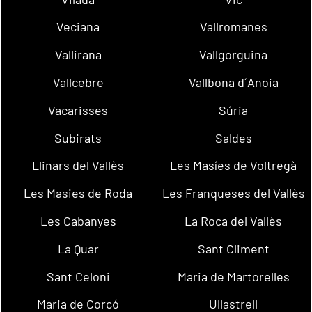
Veciana
Vallromanes
Vallirana
Vallgorguina
Vallcebre
Vallbona d´Anoia
Vacarisses
Súria
Subirats
Saldes
Llinars del Vallès
Les Masíes de Voltregà
Les Masies de Roda
Les Franqueses del Vallès
Les Cabanyes
La Roca del Vallès
La Quar
Sant Climent
Sant Celoni
Maria de Martorelles
Maria de Corcó
Ullastrell