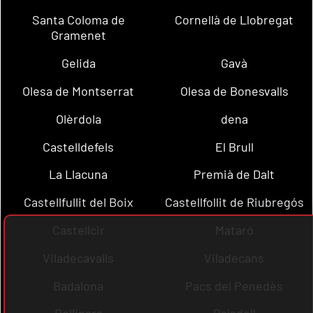
Santa Coloma de
Cornellà de Llobregat
Gramenet
Gelida
Gavà
Olesa de Montserrat
Olesa de Bonesvalls
Olèrdola
dena
Castelldefels
El Brull
La Llacuna
Premià de Dalt
Castellfullit del Boix
Castellfollit de Riubregós
Castellcir
Mataró
Viladecavalls
Viladecans
Badalona
Pacs del Penedès