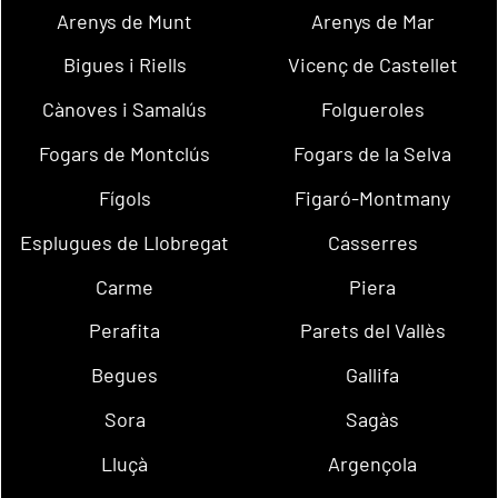
Arenys de Munt
Arenys de Mar
Bigues i Riells
Vicenç de Castellet
Cànoves i Samalús
Folgueroles
Fogars de Montclús
Fogars de la Selva
Fígols
Figaró-Montmany
Esplugues de Llobregat
Casserres
Carme
Piera
Perafita
Parets del Vallès
Begues
Gallifa
Sora
Sagàs
Lluçà
Argençola