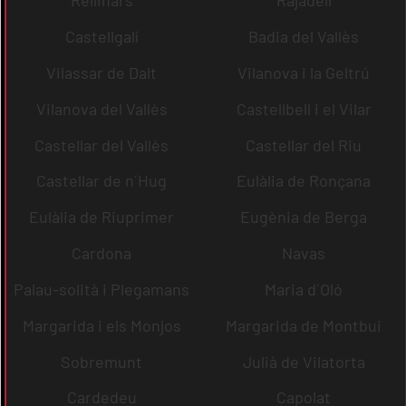
Rellinars
Rajadell
Castellgalí
Badia del Vallès
Vilassar de Dalt
Vilanova i la Geltrú
Vilanova del Vallès
Castellbell i el Vilar
Castellar del Vallès
Castellar del Riu
Castellar de n´Hug
Eulàlia de Ronçana
Eulàlia de Riuprimer
Eugènia de Berga
Cardona
Navas
Palau-solità i Plegamans
Maria d´Oló
Margarida i els Monjos
Margarida de Montbui
Sobremunt
Julià de Vilatorta
Cardedeu
Capolat