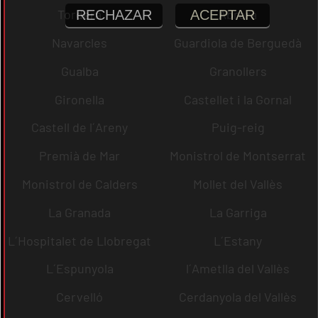
Tordera
Abrera
RECHAZAR
ACEPTAR
Navarcles
Guardiola de Berguedà
Gualba
Granollers
Gironella
Castellet i la Gornal
Castell de l´Areny
Puig-reig
Premià de Mar
Monistrol de Montserrat
Monistrol de Calders
Mollet del Vallès
La Granada
La Garriga
L´Hospitalet de Llobregat
L´Estany
L´Espunyola
l´Ametlla del Vallès
Cervelló
Cerdanyola del Vallès