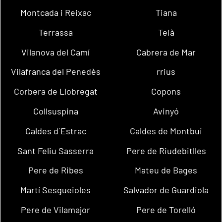
Montcada i Reixac
Tiana
Terrassa
Teià
Vilanova del Camí
Cabrera de Mar
Vilafranca del Penedès
rrius
Corbera de Llobregat
Copons
Collsuspina
Avinyó
Caldes d´Estrac
Caldes de Montbui
Sant Feliu Sasserra
Pere de Riudebitlles
Pere de Ribes
Mateu de Bages
Martí Sesgueioles
Salvador de Guardiola
Pere de Vilamajor
Pere de Torelló