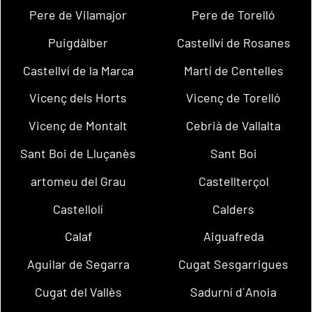
Pere de Vilamajor
Pere de Torelló
Puigdàlber
Castellví de Rosanes
Castellví de la Marca
Martí de Centelles
Vicenç dels Horts
Vicenç de Torelló
Vicenç de Montalt
Cebrià de Vallalta
Sant Boi de Lluçanès
Sant Boi
artomeu del Grau
Castellterçol
Castellolí
Calders
Calaf
Aiguafreda
Aguilar de Segarra
Cugat Sesgarrigues
Cugat del Vallès
Sadurní d´Anoia