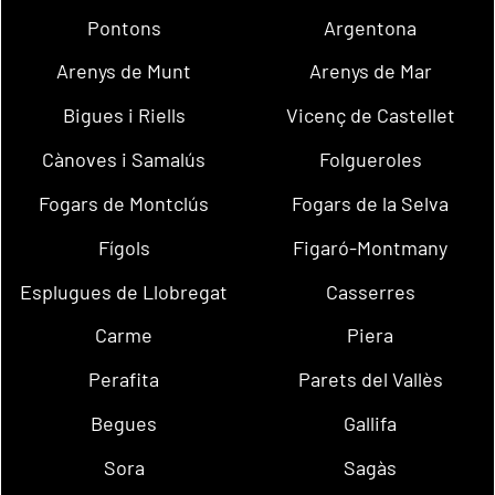
Pontons
Argentona
Arenys de Munt
Arenys de Mar
Bigues i Riells
Vicenç de Castellet
Cànoves i Samalús
Folgueroles
Fogars de Montclús
Fogars de la Selva
Fígols
Figaró-Montmany
Esplugues de Llobregat
Casserres
Carme
Piera
Perafita
Parets del Vallès
Begues
Gallifa
Sora
Sagàs