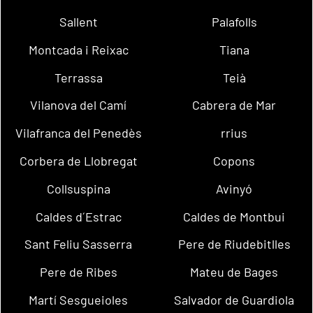
Sallent
Palafolls
Montcada i Reixac
Tiana
Terrassa
Teià
Vilanova del Camí
Cabrera de Mar
Vilafranca del Penedès
rrius
Corbera de Llobregat
Copons
Collsuspina
Avinyó
Caldes d´Estrac
Caldes de Montbui
Sant Feliu Sasserra
Pere de Riudebitlles
Pere de Ribes
Mateu de Bages
Martí Sesgueioles
Salvador de Guardiola