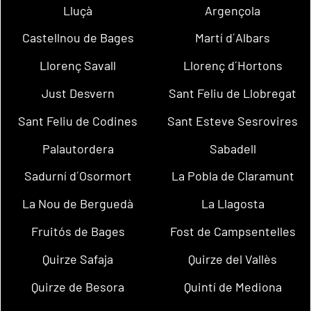
Lluçà
Argençola
Castellnou de Bages
Martí d´Albars
Llorenç Savall
Llorenç d´Hortons
Just Desvern
Sant Feliu de Llobregat
Sant Feliu de Codines
Sant Esteve Sesrovires
Palautordera
Sabadell
Sadurní d´Osormort
La Pobla de Claramunt
La Nou de Berguedà
La Llagosta
Fruitós de Bages
Fost de Campsentelles
Quirze Safaja
Quirze del Vallès
Quirze de Besora
Quintí de Mediona