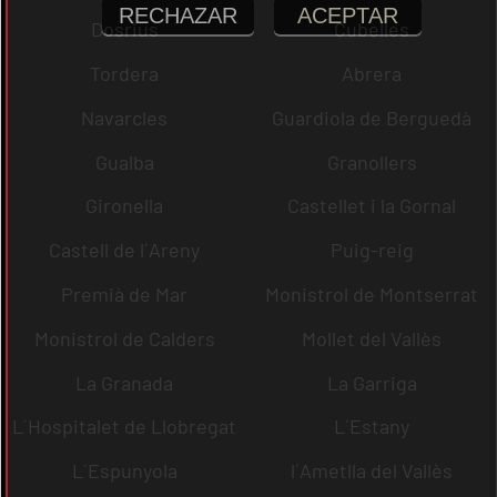
RECHAZAR
ACEPTAR
Dosrius
Cubelles
Tordera
Abrera
Navarcles
Guardiola de Berguedà
Gualba
Granollers
Gironella
Castellet i la Gornal
Castell de l´Areny
Puig-reig
Premià de Mar
Monistrol de Montserrat
Monistrol de Calders
Mollet del Vallès
La Granada
La Garriga
L´Hospitalet de Llobregat
L´Estany
L´Espunyola
l´Ametlla del Vallès