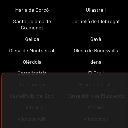
Maria de Corcó
Ullastrell
Santa Coloma de
Cornellà de Llobregat
Gramenet
Gelida
Gavà
Olesa de Montserrat
Olesa de Bonesvalls
Olèrdola
dena
Castelldefels
El Brull
La Llacuna
Premià de Dalt
Castellfullit del Boix
Castellfollit de Riubregós
Castellcir
Mataró
Viladecavalls
Viladecans