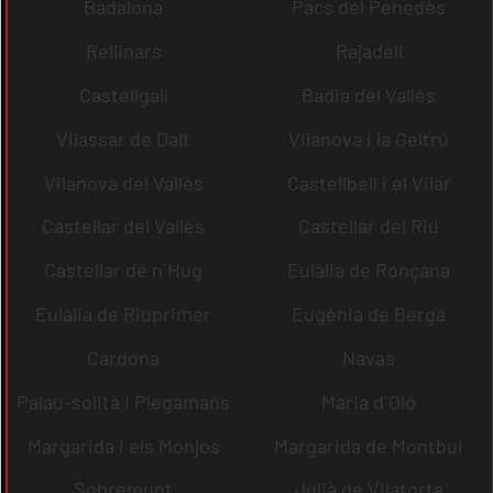
Badalona
Pacs del Penedès
Rellinars
Rajadell
Castellgalí
Badia del Vallès
Vilassar de Dalt
Vilanova i la Geltrú
Vilanova del Vallès
Castellbell i el Vilar
Castellar del Vallès
Castellar del Riu
Castellar de n´Hug
Eulàlia de Ronçana
Eulàlia de Riuprimer
Eugènia de Berga
Cardona
Navas
Palau-solità i Plegamans
Maria d´Oló
Margarida i els Monjos
Margarida de Montbui
Sobremunt
Julià de Vilatorta