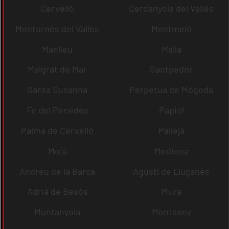
Cervelló
Cerdanyola del Vallès
Montornès del Vallès
Montmeló
Manlleu
Malla
Malgrat de Mar
Santpedor
Santa Susanna
Perpètua de Mogoda
Fe del Penedès
Papiol
Palma de Cervelló
Pallejà
Moià
Mediona
Andreu de la Barca
Agustí de Lluçanès
Adrià de Besòs
Mura
Muntanyola
Montseny