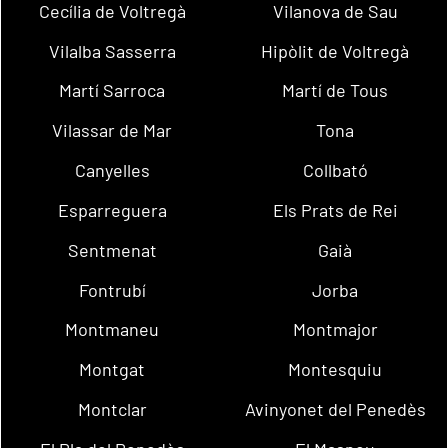
Cecília de Voltregà
Vilanova de Sau
Vilalba Sasserra
Hipòlit de Voltregà
Martí Sarroca
Martí de Tous
Vilassar de Mar
Tona
Canyelles
Collbató
Esparreguera
Els Prats de Rei
Sentmenat
Gaià
Fontrubí
Jorba
Montmaneu
Montmajor
Montgat
Montesquiu
Montclar
Avinyonet del Penedès