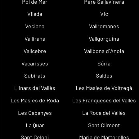
Pol de Mar
Pere Sallavinera
Vilada
Vic
Veciana
Vallromanes
Vallirana
Vallgorguina
Vallcebre
Vallbona d´Anoia
Vacarisses
Súria
Subirats
Saldes
Llinars del Vallès
Les Masíes de Voltregà
Les Masies de Roda
Les Franqueses del Vallès
Les Cabanyes
La Roca del Vallès
La Quar
Sant Climent
Sant Celoni
Maria de Martorelles