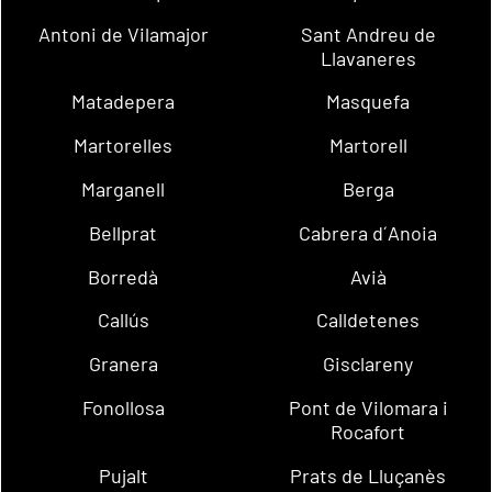
Antoni de Vilamajor
Sant Andreu de
Llavaneres
Matadepera
Masquefa
Martorelles
Martorell
Marganell
Berga
Bellprat
Cabrera d´Anoia
Borredà
Avià
Callús
Calldetenes
Granera
Gisclareny
Fonollosa
Pont de Vilomara i
Rocafort
Pujalt
Prats de Lluçanès