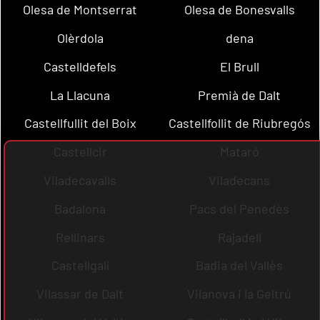
Olesa de Montserrat
Olesa de Bonesvalls
Olèrdola
dena
Castelldefels
El Brull
La Llacuna
Premià de Dalt
Castellfullit del Boix
Castellfollit de Riubregós
Castellcir
Mataró
Viladecavalls
Viladecans
Badalona
Pacs del Penedès
Rellinars
Rajadell
Castellgalí
Badia del Vallès
Vilassar de Dalt
Vilanova i la Geltrú