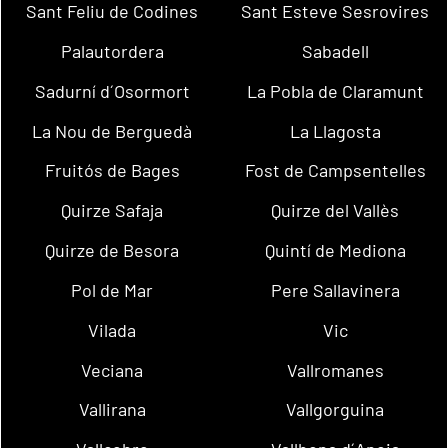
Sant Feliu de Codines
Sant Esteve Sesrovires
Palautordera
Sabadell
Sadurní d´Osormort
La Pobla de Claramunt
La Nou de Berguedà
La Llagosta
Fruitós de Bages
Fost de Campsentelles
Quirze Safaja
Quirze del Vallès
Quirze de Besora
Quintí de Mediona
Pol de Mar
Pere Sallavinera
Vilada
Vic
Veciana
Vallromanes
Vallirana
Vallgorguina