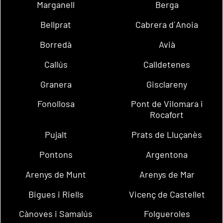
Marganell
Berga
Bellprat
Cabrera d´Anoia
Borredà
Avià
Callús
Calldetenes
Granera
Gisclareny
Fonollosa
Pont de Vilomara i
Rocafort
Pujalt
Prats de Lluçanès
Pontons
Argentona
Arenys de Munt
Arenys de Mar
Bigues i Riells
Vicenç de Castellet
Cànoves i Samalús
Folgueroles