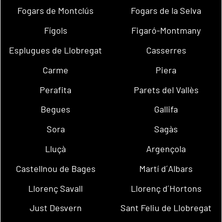
Fogars de Montclús
Fogars de la Selva
Fígols
Figaró-Montmany
Esplugues de Llobregat
Casserres
Carme
Piera
Perafita
Parets del Vallès
Begues
Gallifa
Sora
Sagàs
Lluçà
Argençola
Castellnou de Bages
Martí d´Albars
Llorenç Savall
Llorenç d´Hortons
Just Desvern
Sant Feliu de Llobregat