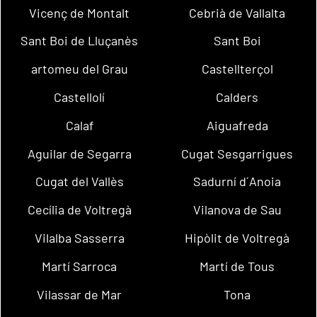
Vicenç de Montalt
Cebrià de Vallalta
Sant Boi de Lluçanès
Sant Boi
artomeu del Grau
Castellterçol
Castellolí
Calders
Calaf
Aiguafreda
Aguilar de Segarra
Cugat Sesgarrigues
Cugat del Vallès
Sadurní d´Anoia
Cecília de Voltregà
Vilanova de Sau
Vilalba Sasserra
Hipòlit de Voltregà
Martí Sarroca
Martí de Tous
Vilassar de Mar
Tona