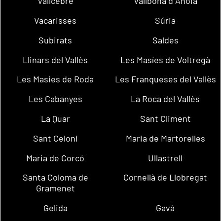
Vallcebre
Vallbona d´Anoia
Vacarisses
Súria
Subirats
Saldes
Llinars del Vallès
Les Masíes de Voltregà
Les Masies de Roda
Les Franqueses del Vallès
Les Cabanyes
La Roca del Vallès
La Quar
Sant Climent
Sant Celoni
Maria de Martorelles
Maria de Corcó
Ullastrell
Santa Coloma de
Cornellà de Llobregat
Gramenet
Gelida
Gavà