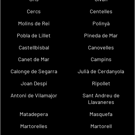
Cercs
Centelles
Molins de Rei
Polinyà
Pobla de Lillet
Pineda de Mar
Castellbisbal
Canovelles
Canet de Mar
Campins
Calonge de Segarra
Julià de Cerdanyola
Joan Despí
Ripollet
Antoni de Vilamajor
Sant Andreu de
Llavaneres
Matadepera
Masquefa
Martorelles
Martorell