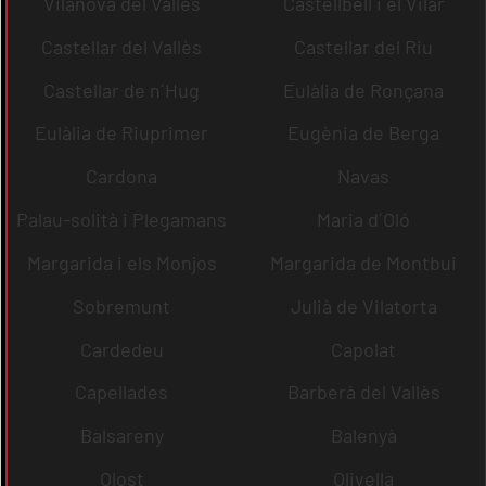
Vilanova del Vallès
Castellbell i el Vilar
Castellar del Vallès
Castellar del Riu
Castellar de n´Hug
Eulàlia de Ronçana
Eulàlia de Riuprimer
Eugènia de Berga
Cardona
Navas
Palau-solità i Plegamans
Maria d´Oló
Margarida i els Monjos
Margarida de Montbui
Sobremunt
Julià de Vilatorta
Cardedeu
Capolat
Capellades
Barberà del Vallès
Balsareny
Balenyà
Olost
Olivella