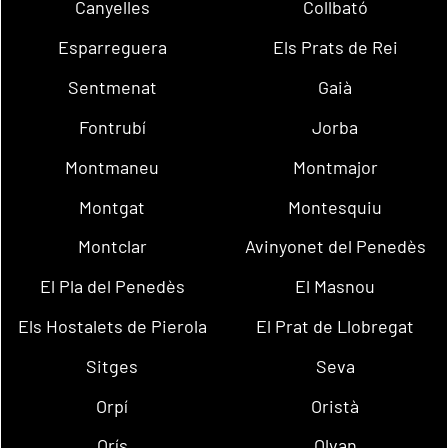
Canyelles
Collbató
Esparreguera
Els Prats de Rei
Sentmenat
Gaià
Fontrubí
Jorba
Montmaneu
Montmajor
Montgat
Montesquiu
Montclar
Avinyonet del Penedès
El Pla del Penedès
El Masnou
Els Hostalets de Pierola
El Prat de Llobregat
Sitges
Seva
Orpí
Oristà
Orís
Olvan