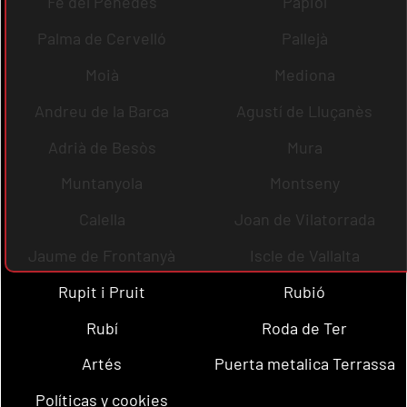
Fe del Penedès
Papiol
Palma de Cervelló
Pallejà
Moià
Mediona
Andreu de la Barca
Agustí de Lluçanès
Adrià de Besòs
Mura
Muntanyola
Montseny
Calella
Joan de Vilatorrada
Jaume de Frontanyà
Iscle de Vallalta
Rupit i Pruit
Rubió
Rubí
Roda de Ter
Artés
Puerta metalica Terrassa
Políticas y cookies