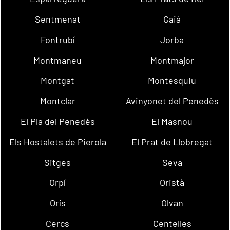
Sentmenat
Gaià
Fontrubí
Jorba
Montmaneu
Montmajor
Montgat
Montesquiu
Montclar
Avinyonet del Penedès
El Pla del Penedès
El Masnou
Els Hostalets de Pierola
El Prat de Llobregat
Sitges
Seva
Orpí
Oristà
Orís
Olvan
Cercs
Centelles