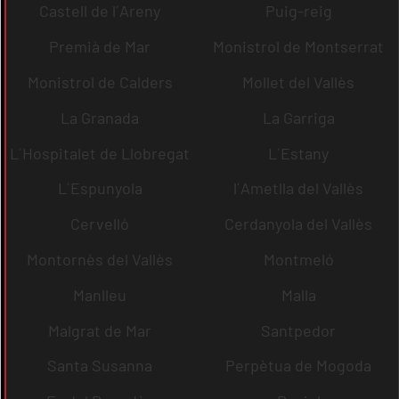
Castell de l´Areny
Puig-reig
Premià de Mar
Monistrol de Montserrat
Monistrol de Calders
Mollet del Vallès
La Granada
La Garriga
L´Hospitalet de Llobregat
L´Estany
L´Espunyola
l´Ametlla del Vallès
Cervelló
Cerdanyola del Vallès
Montornès del Vallès
Montmeló
Manlleu
Malla
Malgrat de Mar
Santpedor
Santa Susanna
Perpètua de Mogoda