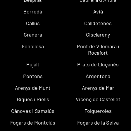
Borredà
Avià
Callús
Calldetenes
Granera
Gisclareny
Fonollosa
Pont de Vilomara i
Rocafort
Pujalt
Prats de Lluçanès
Pontons
Argentona
Arenys de Munt
Arenys de Mar
Bigues i Riells
Vicenç de Castellet
Cànoves i Samalús
Folgueroles
Fogars de Montclús
Fogars de la Selva