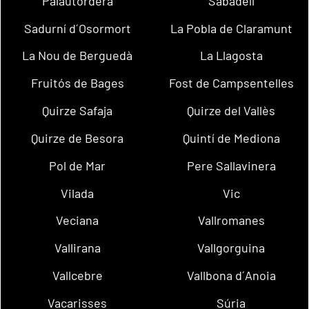
Palautordera
Sabadell
Sadurní d´Osormort
La Pobla de Claramunt
La Nou de Berguedà
La Llagosta
Fruitós de Bages
Fost de Campsentelles
Quirze Safaja
Quirze del Vallès
Quirze de Besora
Quintí de Mediona
Pol de Mar
Pere Sallavinera
Vilada
Vic
Veciana
Vallromanes
Vallirana
Vallgorguina
Vallcebre
Vallbona d´Anoia
Vacarisses
Súria