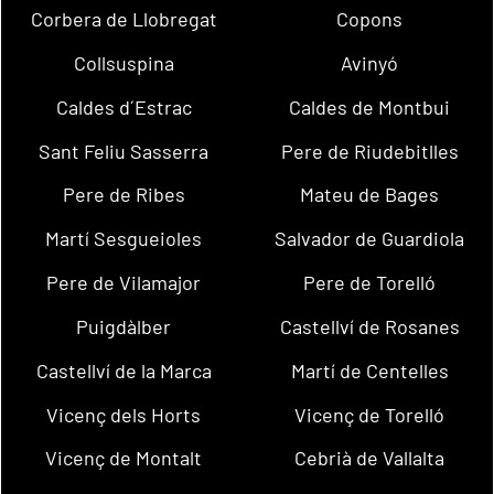
Corbera de Llobregat
Copons
Collsuspina
Avinyó
Caldes d´Estrac
Caldes de Montbui
Sant Feliu Sasserra
Pere de Riudebitlles
Pere de Ribes
Mateu de Bages
Martí Sesgueioles
Salvador de Guardiola
Pere de Vilamajor
Pere de Torelló
Puigdàlber
Castellví de Rosanes
Castellví de la Marca
Martí de Centelles
Vicenç dels Horts
Vicenç de Torelló
Vicenç de Montalt
Cebrià de Vallalta