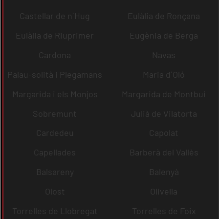
Castellar de n´Hug
Eulàlia de Ronçana
Eulàlia de Riuprimer
Eugènia de Berga
Cardona
Navas
Palau-solità i Plegamans
Maria d´Oló
Margarida i els Monjos
Margarida de Montbui
Sobremunt
Julià de Vilatorta
Cardedeu
Capolat
Capellades
Barberà del Vallès
Balsareny
Balenyà
Olost
Olivella
Torrelles de Llobregat
Torrelles de Foix