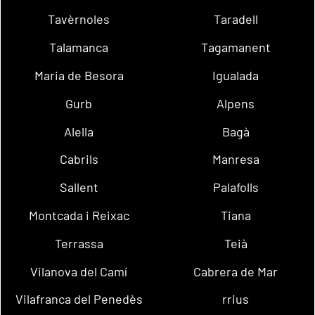
Tavèrnoles
Taradell
Talamanca
Tagamanent
Maria de Besora
Igualada
Gurb
Alpens
Alella
Bagà
Cabrils
Manresa
Sallent
Palafolls
Montcada i Reixac
Tiana
Terrassa
Teià
Vilanova del Camí
Cabrera de Mar
Vilafranca del Penedès
rrius