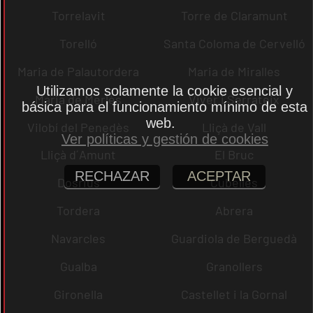
Torrelavit
Torre de Claramunt
Torelló
Santa Coloma de Cervelló
Maria de Palautordera
Maria de Miralles
Utilizamos solamente la cookie esencial y
Maria de Merlès
Viver i Serrateix
básica para el funcionamiento mínimo de esta
web.
Vilobí del Penedès
Lliçà de Vall
Ver políticas y gestión de cookies
Lliçà d´Amunt
El Bruc
RECHAZAR
ACEPTAR
Dosrius
Cubelles
Tordera
Abrera
Navarcles
Guardiola de Berguedà
Gualba
Granollers
Gironella
Castellet i la Gornal