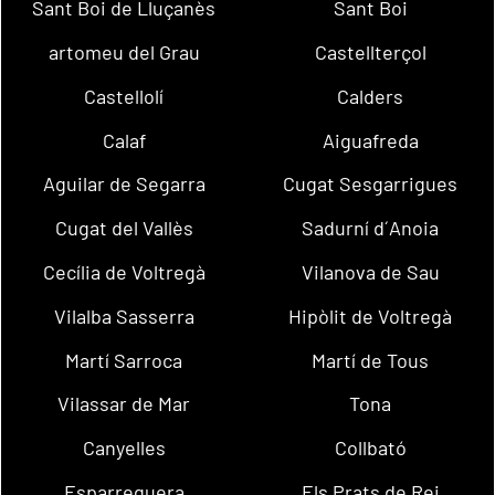
Sant Boi de Lluçanès
Sant Boi
artomeu del Grau
Castellterçol
Castellolí
Calders
Calaf
Aiguafreda
Aguilar de Segarra
Cugat Sesgarrigues
Cugat del Vallès
Sadurní d´Anoia
Cecília de Voltregà
Vilanova de Sau
Vilalba Sasserra
Hipòlit de Voltregà
Martí Sarroca
Martí de Tous
Vilassar de Mar
Tona
Canyelles
Collbató
Esparreguera
Els Prats de Rei