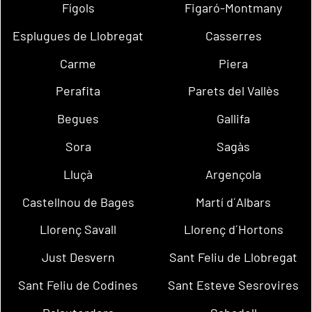
Fígols
Figaró-Montmany
Esplugues de Llobregat
Casserres
Carme
Piera
Perafita
Parets del Vallès
Begues
Gallifa
Sora
Sagàs
Lluçà
Argençola
Castellnou de Bages
Martí d´Albars
Llorenç Savall
Llorenç d´Hortons
Just Desvern
Sant Feliu de Llobregat
Sant Feliu de Codines
Sant Esteve Sesrovires