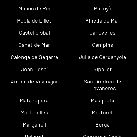
Molins de Rei
Polinyà
Pobla de Lillet
Pineda de Mar
Castellbisbal
Canovelles
Canet de Mar
Campins
Calonge de Segarra
Julià de Cerdanyola
Joan Despí
Ripollet
Antoni de Vilamajor
Sant Andreu de
Llavaneres
Matadepera
Masquefa
Martorelles
Martorell
Marganell
Berga
Bellprat
Cabrera d´Anoia