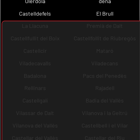
Olèrdola
dena
Castelldefels
El Brull
La Llacuna
Premià de Dalt
Castellfullit del Boix
Castellfollit de Riubregós
Castellcir
Mataró
Viladecavalls
Viladecans
Badalona
Pacs del Penedès
Rellinars
Rajadell
Castellgalí
Badia del Vallès
Vilassar de Dalt
Vilanova i la Geltrú
Vilanova del Vallès
Castellbell i el Vilar
Castellar del Vallès
Castellar del Riu