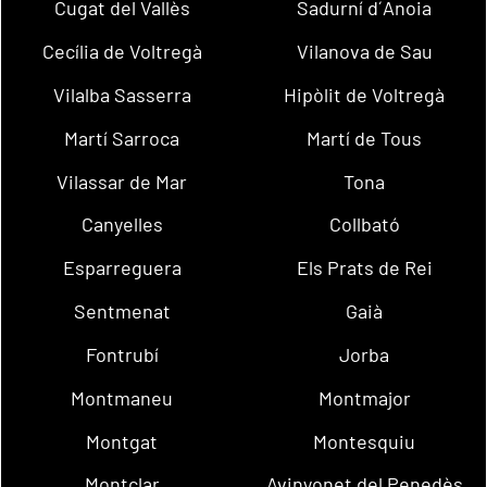
Cugat del Vallès
Sadurní d´Anoia
Cecília de Voltregà
Vilanova de Sau
Vilalba Sasserra
Hipòlit de Voltregà
Martí Sarroca
Martí de Tous
Vilassar de Mar
Tona
Canyelles
Collbató
Esparreguera
Els Prats de Rei
Sentmenat
Gaià
Fontrubí
Jorba
Montmaneu
Montmajor
Montgat
Montesquiu
Montclar
Avinyonet del Penedès