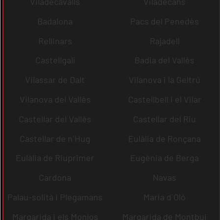
Viladecavalls
Viladecans
Badalona
Pacs del Penedès
Rellinars
Rajadell
Castellgalí
Badia del Vallès
Vilassar de Dalt
Vilanova i la Geltrú
Vilanova del Vallès
Castellbell i el Vilar
Castellar del Vallès
Castellar del Riu
Castellar de n´Hug
Eulàlia de Ronçana
Eulàlia de Riuprimer
Eugènia de Berga
Cardona
Navas
Palau-solità i Plegamans
Maria d´Oló
Margarida i els Monjos
Margarida de Montbui