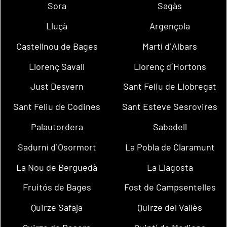
Sora
Sagàs
Lluçà
Argençola
Castellnou de Bages
Martí d´Albars
Llorenç Savall
Llorenç d´Hortons
Just Desvern
Sant Feliu de Llobregat
Sant Feliu de Codines
Sant Esteve Sesrovires
Palautordera
Sabadell
Sadurní d´Osormort
La Pobla de Claramunt
La Nou de Berguedà
La Llagosta
Fruitós de Bages
Fost de Campsentelles
Quirze Safaja
Quirze del Vallès