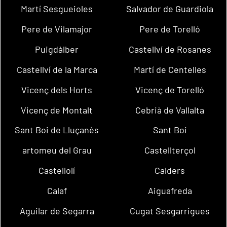
Martí Sesgueioles
Salvador de Guardiola
Pere de Vilamajor
Pere de Torelló
Puigdàlber
Castellví de Rosanes
Castellví de la Marca
Martí de Centelles
Vicenç dels Horts
Vicenç de Torelló
Vicenç de Montalt
Cebrià de Vallalta
Sant Boi de Lluçanès
Sant Boi
artomeu del Grau
Castellterçol
Castellolí
Calders
Calaf
Aiguafreda
Aguilar de Segarra
Cugat Sesgarrigues