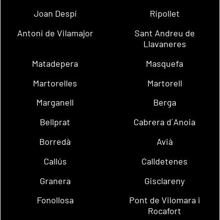
Joan Despí
Ripollet
Antoni de Vilamajor
Sant Andreu de
Llavaneres
Matadepera
Masquefa
Martorelles
Martorell
Marganell
Berga
Bellprat
Cabrera d´Anoia
Borredà
Avià
Callús
Calldetenes
Granera
Gisclareny
Fonollosa
Pont de Vilomara i
Rocafort