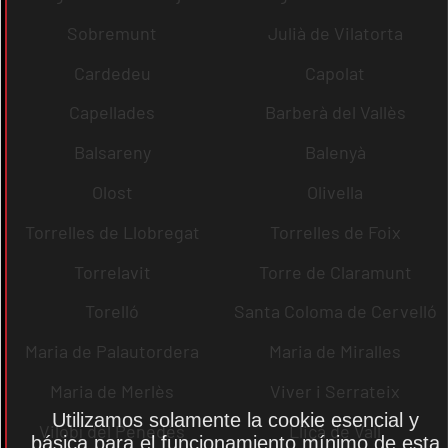
Sobremunt
Julià de Vilatorta
Cardedeu
Capolat
Capellades
Barberà del Vallès
Balsareny
Balenyà
Olost
Olivella
Torrelles de Llobregat
Torrelles de Foix
Torrelavit
Torre de Claramunt
Torelló
Santa Coloma de Cervelló
Maria de Palautordera
Maria de Miralles
Maria de Merlès
Viver i Serrateix
Utilizamos solamente la cookie esencial y
Vilobí del Penedès
Lliçà de Vall
básica para el funcionamiento mínimo de esta