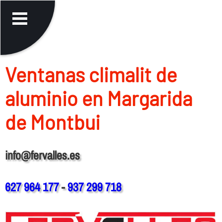
Ventanas climalit de
aluminio en Margarida
de Montbui
info@fervalles.es
627 964 177
-
937 299 718