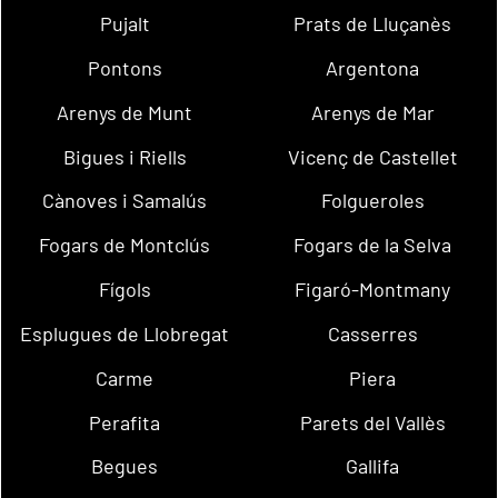
Pujalt
Prats de Lluçanès
Pontons
Argentona
Arenys de Munt
Arenys de Mar
Bigues i Riells
Vicenç de Castellet
Cànoves i Samalús
Folgueroles
Fogars de Montclús
Fogars de la Selva
Fígols
Figaró-Montmany
Esplugues de Llobregat
Casserres
Carme
Piera
Perafita
Parets del Vallès
Begues
Gallifa