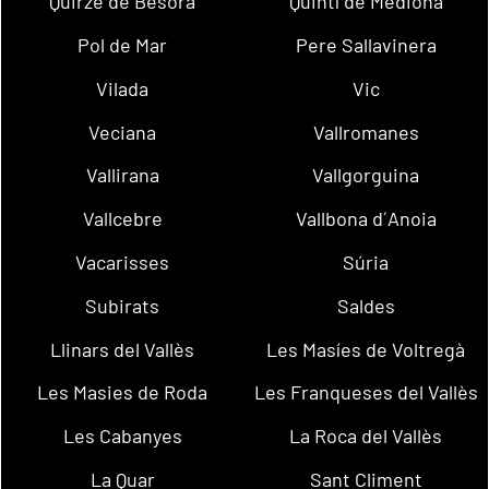
Quirze de Besora
Quintí de Mediona
Pol de Mar
Pere Sallavinera
Vilada
Vic
Veciana
Vallromanes
Vallirana
Vallgorguina
Vallcebre
Vallbona d´Anoia
Vacarisses
Súria
Subirats
Saldes
Llinars del Vallès
Les Masíes de Voltregà
Les Masies de Roda
Les Franqueses del Vallès
Les Cabanyes
La Roca del Vallès
La Quar
Sant Climent