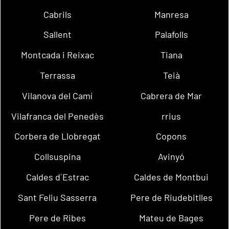
Cabrils
Manresa
Sallent
Palafolls
Montcada i Reixac
Tiana
Terrassa
Teià
Vilanova del Camí
Cabrera de Mar
Vilafranca del Penedès
rrius
Corbera de Llobregat
Copons
Collsuspina
Avinyó
Caldes d´Estrac
Caldes de Montbui
Sant Feliu Sasserra
Pere de Riudebitlles
Pere de Ribes
Mateu de Bages