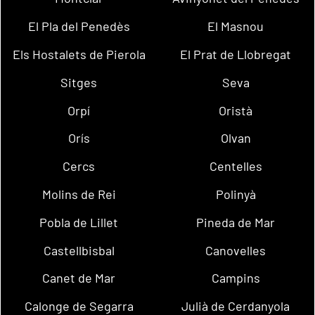
El Pla del Penedès
El Masnou
Els Hostalets de Pierola
El Prat de Llobregat
Sitges
Seva
Orpí
Oristà
Orís
Olvan
Cercs
Centelles
Molins de Rei
Polinyà
Pobla de Lillet
Pineda de Mar
Castellbisbal
Canovelles
Canet de Mar
Campins
Calonge de Segarra
Julià de Cerdanyola