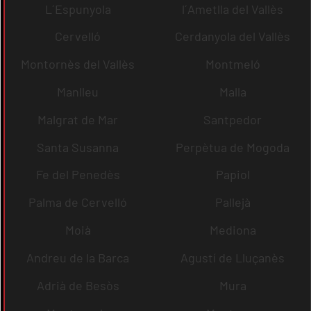
L´Espunyola
l´Ametlla del Vallès
Cervelló
Cerdanyola del Vallès
Montornès del Vallès
Montmeló
Manlleu
Malla
Malgrat de Mar
Santpedor
Santa Susanna
Perpètua de Mogoda
Fe del Penedès
Papiol
Palma de Cervelló
Pallejà
Moià
Mediona
Andreu de la Barca
Agustí de Lluçanès
Adrià de Besòs
Mura