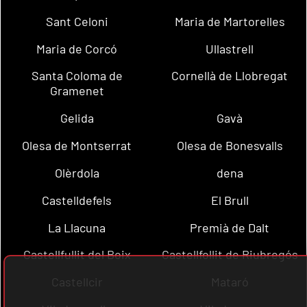
Sant Celoni
Maria de Martorelles
Maria de Corcó
Ullastrell
Santa Coloma de
Cornellà de Llobregat
Gramenet
Gelida
Gavà
Olesa de Montserrat
Olesa de Bonesvalls
Olèrdola
dena
Castelldefels
El Brull
La Llacuna
Premià de Dalt
Castellfullit del Boix
Castellfollit de Riubregós
Castellcir
Mataró