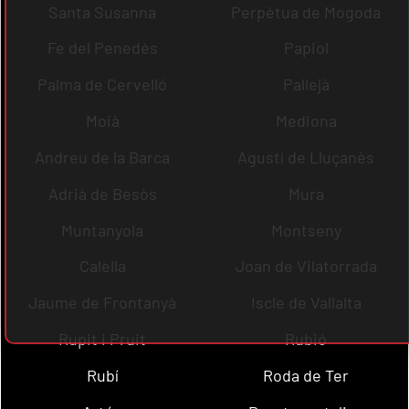
Santa Susanna
Perpètua de Mogoda
Fe del Penedès
Papiol
Palma de Cervelló
Pallejà
Moià
Mediona
Andreu de la Barca
Agustí de Lluçanès
Adrià de Besòs
Mura
Muntanyola
Montseny
Calella
Joan de Vilatorrada
Jaume de Frontanyà
Iscle de Vallalta
Rupit i Pruit
Rubió
Rubí
Roda de Ter