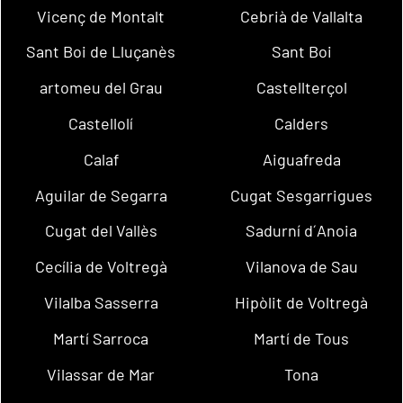
Vicenç de Montalt
Cebrià de Vallalta
Sant Boi de Lluçanès
Sant Boi
artomeu del Grau
Castellterçol
Castellolí
Calders
Calaf
Aiguafreda
Aguilar de Segarra
Cugat Sesgarrigues
Cugat del Vallès
Sadurní d´Anoia
Cecília de Voltregà
Vilanova de Sau
Vilalba Sasserra
Hipòlit de Voltregà
Martí Sarroca
Martí de Tous
Vilassar de Mar
Tona