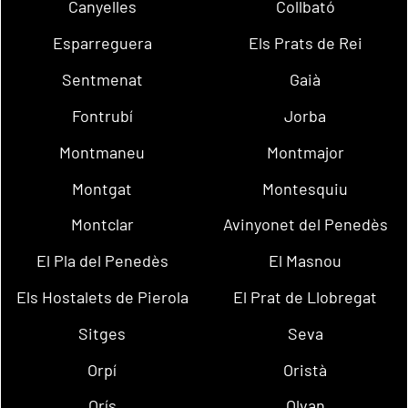
Canyelles
Collbató
Esparreguera
Els Prats de Rei
Sentmenat
Gaià
Fontrubí
Jorba
Montmaneu
Montmajor
Montgat
Montesquiu
Montclar
Avinyonet del Penedès
El Pla del Penedès
El Masnou
Els Hostalets de Pierola
El Prat de Llobregat
Sitges
Seva
Orpí
Oristà
Orís
Olvan