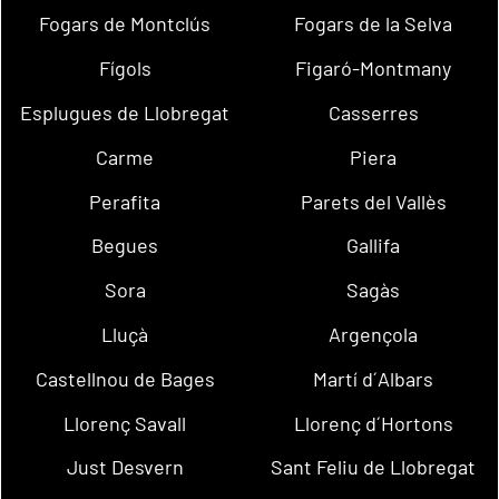
Fogars de Montclús
Fogars de la Selva
Fígols
Figaró-Montmany
Esplugues de Llobregat
Casserres
Carme
Piera
Perafita
Parets del Vallès
Begues
Gallifa
Sora
Sagàs
Lluçà
Argençola
Castellnou de Bages
Martí d´Albars
Llorenç Savall
Llorenç d´Hortons
Just Desvern
Sant Feliu de Llobregat