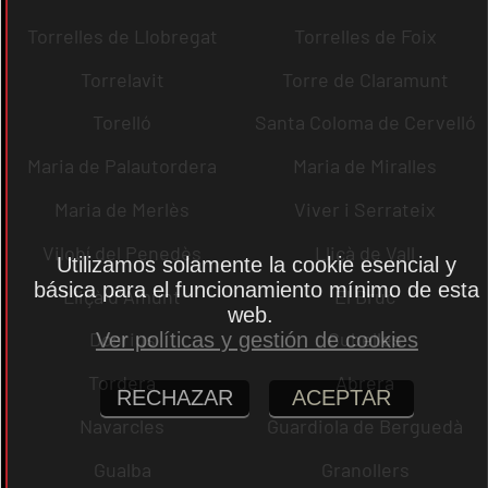
Torrelles de Llobregat
Torrelles de Foix
Torrelavit
Torre de Claramunt
Torelló
Santa Coloma de Cervelló
Maria de Palautordera
Maria de Miralles
Maria de Merlès
Viver i Serrateix
Vilobí del Penedès
Lliçà de Vall
Utilizamos solamente la cookie esencial y
básica para el funcionamiento mínimo de esta
Lliçà d´Amunt
El Bruc
web.
Dosrius
Cubelles
Ver políticas y gestión de cookies
Tordera
Abrera
RECHAZAR
ACEPTAR
Navarcles
Guardiola de Berguedà
Gualba
Granollers