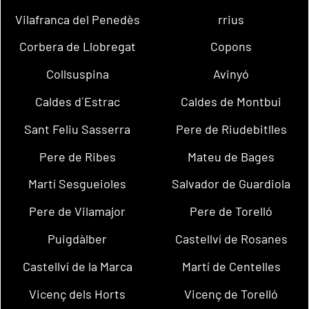
Vilafranca del Penedès
rrius
Corbera de Llobregat
Copons
Collsuspina
Avinyó
Caldes d´Estrac
Caldes de Montbui
Sant Feliu Sasserra
Pere de Riudebitlles
Pere de Ribes
Mateu de Bages
Martí Sesgueioles
Salvador de Guardiola
Pere de Vilamajor
Pere de Torelló
Puigdàlber
Castellví de Rosanes
Castellví de la Marca
Martí de Centelles
Vicenç dels Horts
Vicenç de Torelló