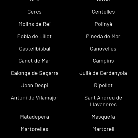
Cercs
Centelles
Molins de Rei
Polinyà
Pobla de Lillet
Pineda de Mar
Castellbisbal
Canovelles
Canet de Mar
Campins
Calonge de Segarra
Julià de Cerdanyola
Joan Despí
Ripollet
Antoni de Vilamajor
Sant Andreu de
Llavaneres
Matadepera
Masquefa
Martorelles
Martorell