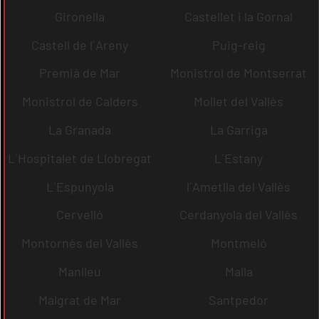
Gironella
Castellet i la Gornal
Castell de l´Areny
Puig-reig
Premià de Mar
Monistrol de Montserrat
Monistrol de Calders
Mollet del Vallès
La Granada
La Garriga
L´Hospitalet de Llobregat
L´Estany
L´Espunyola
l´Ametlla del Vallès
Cervelló
Cerdanyola del Vallès
Montornès del Vallès
Montmeló
Manlleu
Malla
Malgrat de Mar
Santpedor