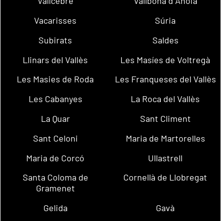
Vallcebre
Vallbona d´Anoia
Vacarisses
Súria
Subirats
Saldes
Llinars del Vallès
Les Masíes de Voltregà
Les Masies de Roda
Les Franqueses del Vallès
Les Cabanyes
La Roca del Vallès
La Quar
Sant Climent
Sant Celoni
Maria de Martorelles
Maria de Corcó
Ullastrell
Santa Coloma de
Cornellà de Llobregat
Gramenet
Gelida
Gavà