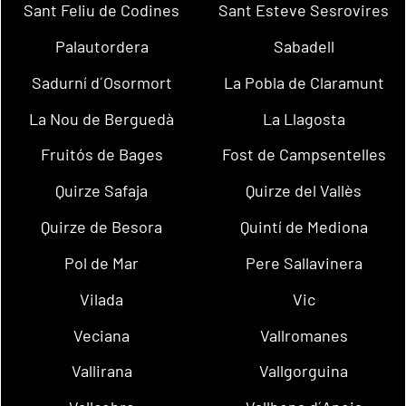
Sant Feliu de Codines
Sant Esteve Sesrovires
Palautordera
Sabadell
Sadurní d´Osormort
La Pobla de Claramunt
La Nou de Berguedà
La Llagosta
Fruitós de Bages
Fost de Campsentelles
Quirze Safaja
Quirze del Vallès
Quirze de Besora
Quintí de Mediona
Pol de Mar
Pere Sallavinera
Vilada
Vic
Veciana
Vallromanes
Vallirana
Vallgorguina