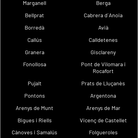
Marganell
Berga
Bellprat
Cabrera d´Anoia
Borredà
Avià
Callús
Calldetenes
Granera
Gisclareny
Fonollosa
Pont de Vilomara i
Rocafort
Pujalt
Prats de Lluçanès
Pontons
Argentona
Arenys de Munt
Arenys de Mar
Bigues i Riells
Vicenç de Castellet
Cànoves i Samalús
Folgueroles