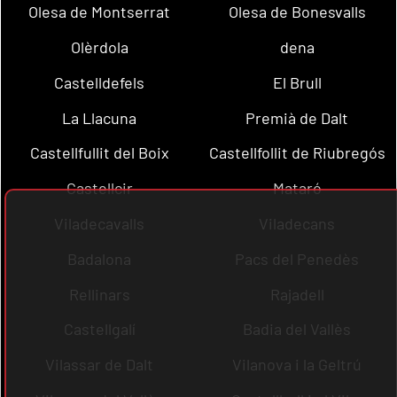
Olesa de Montserrat
Olesa de Bonesvalls
Olèrdola
dena
Castelldefels
El Brull
La Llacuna
Premià de Dalt
Castellfullit del Boix
Castellfollit de Riubregós
Castellcir
Mataró
Viladecavalls
Viladecans
Badalona
Pacs del Penedès
Rellinars
Rajadell
Castellgalí
Badia del Vallès
Vilassar de Dalt
Vilanova i la Geltrú