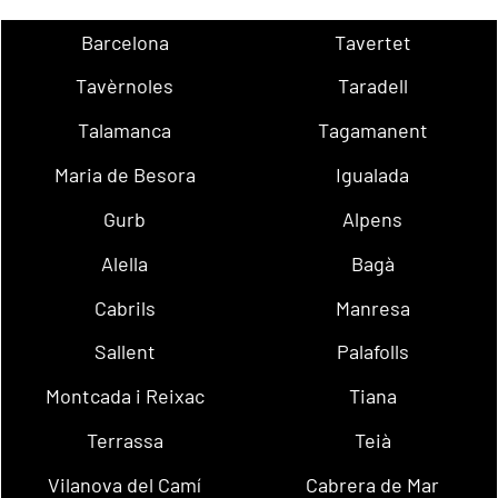
Barcelona
Tavertet
Tavèrnoles
Taradell
Talamanca
Tagamanent
Maria de Besora
Igualada
Gurb
Alpens
Alella
Bagà
Cabrils
Manresa
Sallent
Palafolls
Montcada i Reixac
Tiana
Terrassa
Teià
Vilanova del Camí
Cabrera de Mar