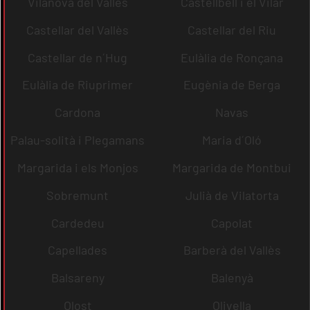
Vilanova del Vallès
Castellbell i el Vilar
Castellar del Vallès
Castellar del Riu
Castellar de n´Hug
Eulàlia de Ronçana
Eulàlia de Riuprimer
Eugènia de Berga
Cardona
Navas
Palau-solità i Plegamans
Maria d´Oló
Margarida i els Monjos
Margarida de Montbui
Sobremunt
Julià de Vilatorta
Cardedeu
Capolat
Capellades
Barberà del Vallès
Balsareny
Balenyà
Olost
Olivella