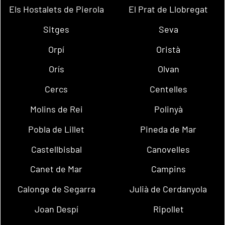
Els Hostalets de Pierola
El Prat de Llobregat
Sitges
Seva
Orpí
Oristà
Orís
Olvan
Cercs
Centelles
Molins de Rei
Polinyà
Pobla de Lillet
Pineda de Mar
Castellbisbal
Canovelles
Canet de Mar
Campins
Calonge de Segarra
Julià de Cerdanyola
Joan Despí
Ripollet