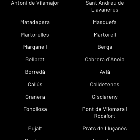
Antoni de Vilamajor
Sant Andreu de
Llavaneres
Matadepera
Masquefa
Martorelles
Martorell
Marganell
Berga
Bellprat
Cabrera d´Anoia
Borredà
Avià
Callús
Calldetenes
Granera
Gisclareny
Fonollosa
Pont de Vilomara i
Rocafort
Pujalt
Prats de Lluçanès