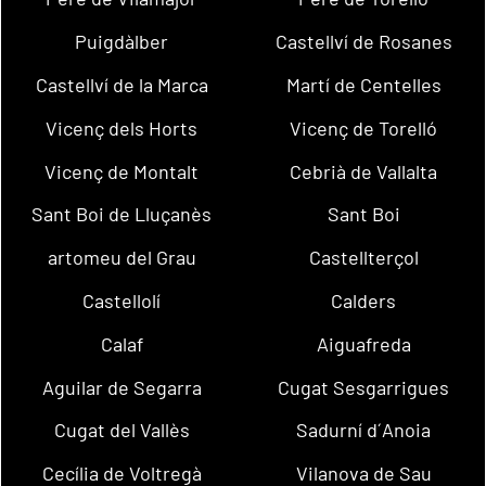
Puigdàlber
Castellví de Rosanes
Castellví de la Marca
Martí de Centelles
Vicenç dels Horts
Vicenç de Torelló
Vicenç de Montalt
Cebrià de Vallalta
Sant Boi de Lluçanès
Sant Boi
artomeu del Grau
Castellterçol
Castellolí
Calders
Calaf
Aiguafreda
Aguilar de Segarra
Cugat Sesgarrigues
Cugat del Vallès
Sadurní d´Anoia
Cecília de Voltregà
Vilanova de Sau