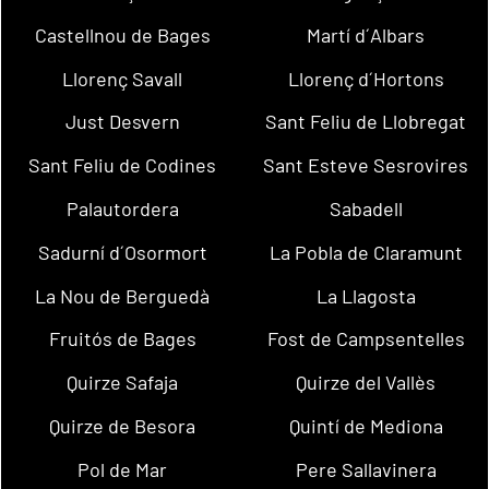
Castellnou de Bages
Martí d´Albars
Llorenç Savall
Llorenç d´Hortons
Just Desvern
Sant Feliu de Llobregat
Sant Feliu de Codines
Sant Esteve Sesrovires
Palautordera
Sabadell
Sadurní d´Osormort
La Pobla de Claramunt
La Nou de Berguedà
La Llagosta
Fruitós de Bages
Fost de Campsentelles
Quirze Safaja
Quirze del Vallès
Quirze de Besora
Quintí de Mediona
Pol de Mar
Pere Sallavinera