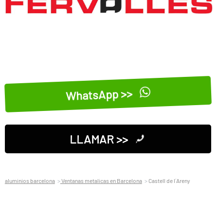
WhatsApp >>
LLAMAR >>
aluminios barcelona
Ventanas metalicas en Barcelona
Castell de l´Areny