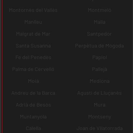
Montornès del Vallès
Montmeló
Manlleu
Malla
Malgrat de Mar
Santpedor
Santa Susanna
Perpètua de Mogoda
Fe del Penedès
Papiol
Palma de Cervelló
Pallejà
Moià
Mediona
Andreu de la Barca
Agustí de Lluçanès
Adrià de Besòs
Mura
Muntanyola
Montseny
Calella
Joan de Vilatorrada