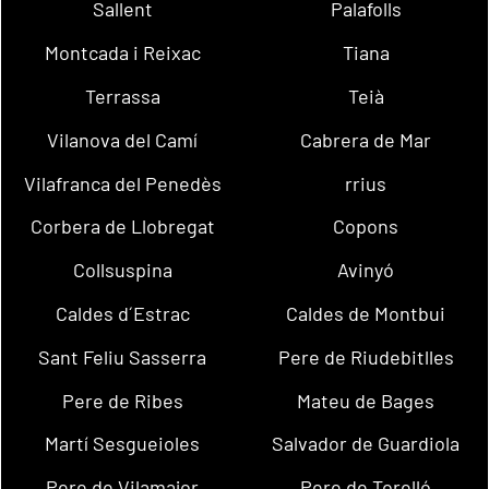
Sallent
Palafolls
Montcada i Reixac
Tiana
Terrassa
Teià
Vilanova del Camí
Cabrera de Mar
Vilafranca del Penedès
rrius
Corbera de Llobregat
Copons
Collsuspina
Avinyó
Caldes d´Estrac
Caldes de Montbui
Sant Feliu Sasserra
Pere de Riudebitlles
Pere de Ribes
Mateu de Bages
Martí Sesgueioles
Salvador de Guardiola
Pere de Vilamajor
Pere de Torelló