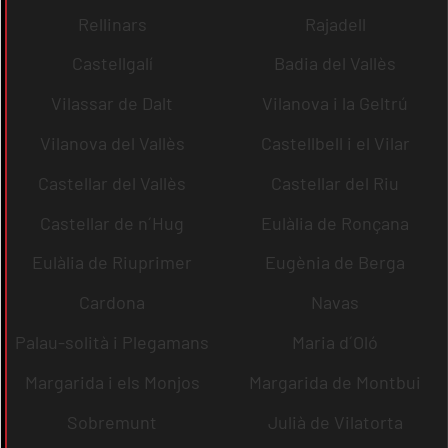
Rellinars
Rajadell
Castellgalí
Badia del Vallès
Vilassar de Dalt
Vilanova i la Geltrú
Vilanova del Vallès
Castellbell i el Vilar
Castellar del Vallès
Castellar del Riu
Castellar de n´Hug
Eulàlia de Ronçana
Eulàlia de Riuprimer
Eugènia de Berga
Cardona
Navas
Palau-solità i Plegamans
Maria d´Oló
Margarida i els Monjos
Margarida de Montbui
Sobremunt
Julià de Vilatorta