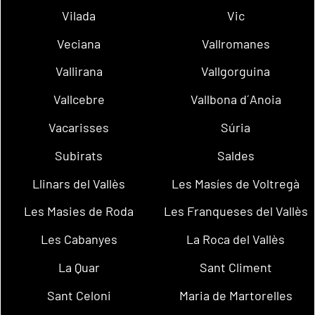
Vilada
Vic
Veciana
Vallromanes
Vallirana
Vallgorguina
Vallcebre
Vallbona d´Anoia
Vacarisses
Súria
Subirats
Saldes
Llinars del Vallès
Les Masíes de Voltregà
Les Masies de Roda
Les Franqueses del Vallès
Les Cabanyes
La Roca del Vallès
La Quar
Sant Climent
Sant Celoni
Maria de Martorelles