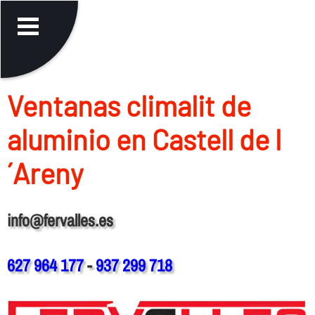
Ventanas climalit de
aluminio en Castell de l
´Areny
info@fervalles.es
627 964 177
-
937 299 718