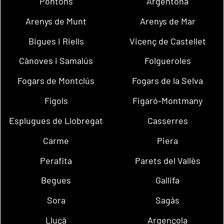
Pontons
Argentona
Arenys de Munt
Arenys de Mar
Bigues i Riells
Vicenç de Castellet
Cànoves i Samalús
Folgueroles
Fogars de Montclús
Fogars de la Selva
Fígols
Figaró-Montmany
Esplugues de Llobregat
Casserres
Carme
Piera
Perafita
Parets del Vallès
Begues
Gallifa
Sora
Sagàs
Lluçà
Argençola