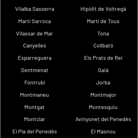
Vilalba Sasserra
Hipòlit de Voltregà
Martí Sarroca
Martí de Tous
Vilassar de Mar
Tona
Canyelles
Collbató
Esparreguera
Els Prats de Rei
Sentmenat
Gaià
Fontrubí
Jorba
Montmaneu
Montmajor
Montgat
Montesquiu
Montclar
Avinyonet del Penedès
El Pla del Penedès
El Masnou