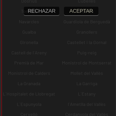
Dosrius
Cubelles
RECHAZAR
ACEPTAR
Tordera
Abrera
Navarcles
Guardiola de Berguedà
Gualba
Granollers
Gironella
Castellet i la Gornal
Castell de l´Areny
Puig-reig
Premià de Mar
Monistrol de Montserrat
Monistrol de Calders
Mollet del Vallès
La Granada
La Garriga
L´Hospitalet de Llobregat
L´Estany
L´Espunyola
l´Ametlla del Vallès
Cervelló
Cerdanyola del Vallès