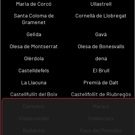
Maria de Corcó
Ullastrell
Santa Coloma de
Cornellà de Llobregat
Gramenet
Gelida
Gavà
Olesa de Montserrat
Olesa de Bonesvalls
Olèrdola
dena
Castelldefels
El Brull
La Llacuna
Premià de Dalt
Castellfullit del Boix
Castellfollit de Riubregós
Castellcir
Mataró
Viladecavalls
Viladecans
Badalona
Pacs del Penedès