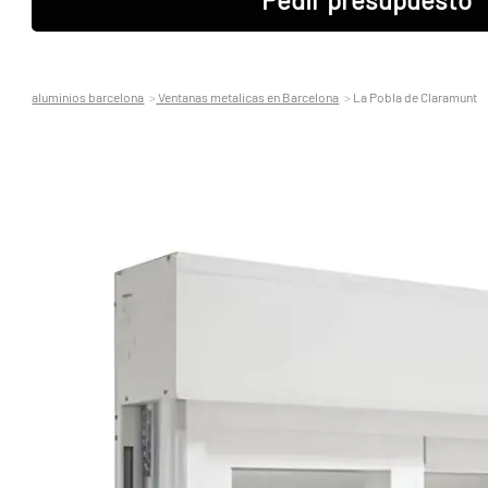
aluminios barcelona
Ventanas metalicas en Barcelona
La Pobla de Claramunt