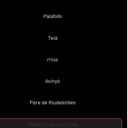
Palafolls
Teià
rrius
Avinyó
Pere de Riudebitlles
Salvador de Guardiola