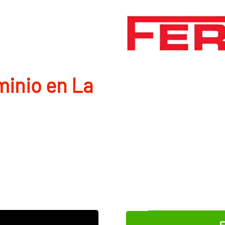
minio en La
E