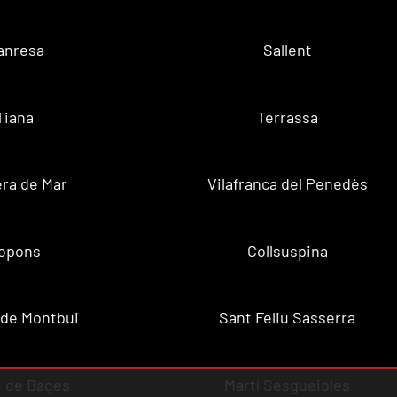
anresa
Sallent
Tiana
Terrassa
ra de Mar
Vilafranca del Penedès
opons
Collsuspina
 de Montbui
Sant Feliu Sasserra
 de Bages
Martí Sesgueioles