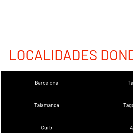
LOCALIDADES DON
Barcelona
Ta
Talamanca
Tag
Gurb
A