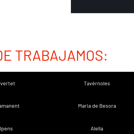
DE TRABAJAMOS:
vertet
Tavèrnoles
amanent
Maria de Besora
lpens
Alella