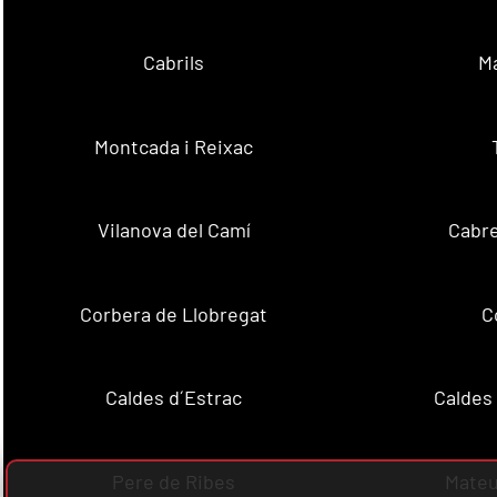
Cabrils
M
Montcada i Reixac
Vilanova del Camí
Cabre
Corbera de Llobregat
C
Caldes d´Estrac
Caldes
Pere de Ribes
Mateu