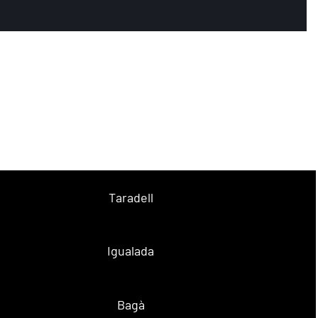
Taradell
Igualada
Bagà