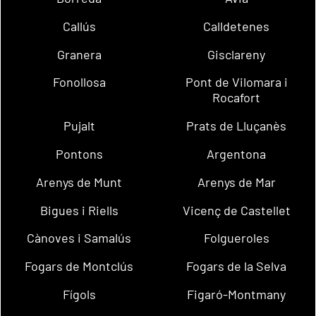
Callús
Calldetenes
Granera
Gisclareny
Fonollosa
Pont de Vilomara i
Rocafort
Pujalt
Prats de Lluçanès
Pontons
Argentona
Arenys de Munt
Arenys de Mar
Bigues i Riells
Vicenç de Castellet
Cànoves i Samalús
Folgueroles
Fogars de Montclús
Fogars de la Selva
Fígols
Figaró-Montmany