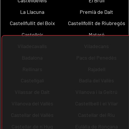
Castelldefels
El Brull
La Llacuna
Premià de Dalt
Castellfullit del Boix
Castellfollit de Riubregós
Castellcir
Mataró
Viladecavalls
Viladecans
Badalona
Pacs del Penedès
Rellinars
Rajadell
Castellgalí
Badia del Vallès
Vilassar de Dalt
Vilanova i la Geltrú
Vilanova del Vallès
Castellbell i el Vilar
Castellar del Vallès
Castellar del Riu
Castellar de n´Hug
Eulàlia de Ronçana