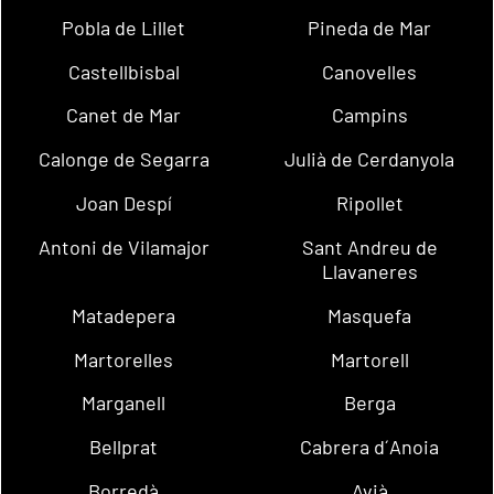
Pobla de Lillet
Pineda de Mar
Castellbisbal
Canovelles
Canet de Mar
Campins
Calonge de Segarra
Julià de Cerdanyola
Joan Despí
Ripollet
Antoni de Vilamajor
Sant Andreu de
Llavaneres
Matadepera
Masquefa
Martorelles
Martorell
Marganell
Berga
Bellprat
Cabrera d´Anoia
Borredà
Avià