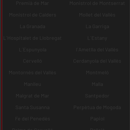
Premià de Mar
Monistrol de Montserrat
Monistrol de Calders
Mollet del Vallès
La Granada
La Garriga
L´Hospitalet de Llobregat
L´Estany
L´Espunyola
l´Ametlla del Vallès
Cervelló
Cerdanyola del Vallès
Montornès del Vallès
Montmeló
Manlleu
Malla
Malgrat de Mar
Santpedor
Santa Susanna
Perpètua de Mogoda
Fe del Penedès
Papiol