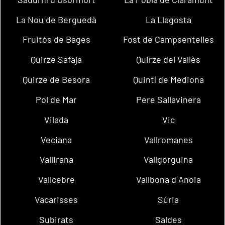
La Nou de Berguedà
La Llagosta
Fruitós de Bages
Fost de Campsentelles
Quirze Safaja
Quirze del Vallès
Quirze de Besora
Quintí de Mediona
Pol de Mar
Pere Sallavinera
Vilada
Vic
Veciana
Vallromanes
Vallirana
Vallgorguina
Vallcebre
Vallbona d´Anoia
Vacarisses
Súria
Subirats
Saldes