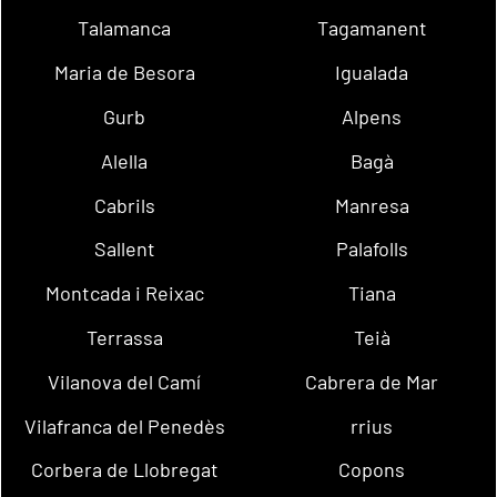
Talamanca
Tagamanent
Maria de Besora
Igualada
Gurb
Alpens
Alella
Bagà
Cabrils
Manresa
Sallent
Palafolls
Montcada i Reixac
Tiana
Terrassa
Teià
Vilanova del Camí
Cabrera de Mar
Vilafranca del Penedès
rrius
Corbera de Llobregat
Copons