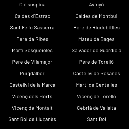
Collsuspina
Avinyó
Caldes d´Estrac
Caldes de Montbui
Sant Feliu Sasserra
Pere de Riudebitlles
Pere de Ribes
Mateu de Bages
Martí Sesgueioles
Salvador de Guardiola
Pere de Vilamajor
Pere de Torelló
Puigdàlber
Castellví de Rosanes
Castellví de la Marca
Martí de Centelles
Vicenç dels Horts
Vicenç de Torelló
Vicenç de Montalt
Cebrià de Vallalta
Sant Boi de Lluçanès
Sant Boi