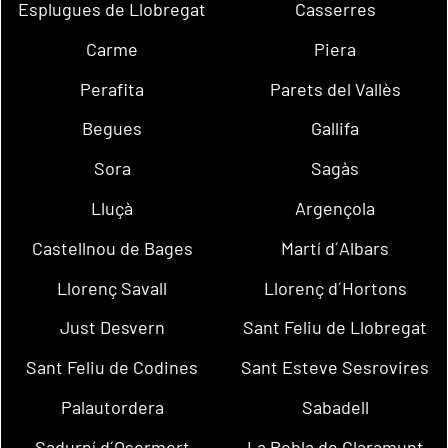
Esplugues de Llobregat
Casserres
Carme
Piera
Perafita
Parets del Vallès
Begues
Gallifa
Sora
Sagàs
Lluçà
Argençola
Castellnou de Bages
Martí d´Albars
Llorenç Savall
Llorenç d´Hortons
Just Desvern
Sant Feliu de Llobregat
Sant Feliu de Codines
Sant Esteve Sesrovires
Palautordera
Sabadell
Sadurní d´Osormort
La Pobla de Claramunt