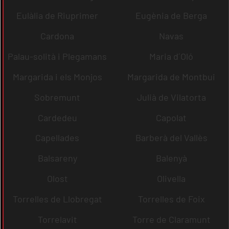
Eulàlia de Riuprimer
Eugènia de Berga
Cardona
Navas
Palau-solità i Plegamans
Maria d´Oló
Margarida i els Monjos
Margarida de Montbui
Sobremunt
Julià de Vilatorta
Cardedeu
Capolat
Capellades
Barberà del Vallès
Balsareny
Balenyà
Olost
Olivella
Torrelles de Llobregat
Torrelles de Foix
Torrelavit
Torre de Claramunt