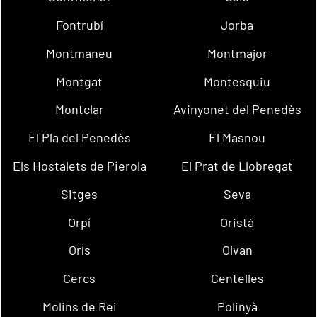
Fontrubí
Jorba
Montmaneu
Montmajor
Montgat
Montesquiu
Montclar
Avinyonet del Penedès
El Pla del Penedès
El Masnou
Els Hostalets de Pierola
El Prat de Llobregat
Sitges
Seva
Orpí
Oristà
Orís
Olvan
Cercs
Centelles
Molins de Rei
Polinyà