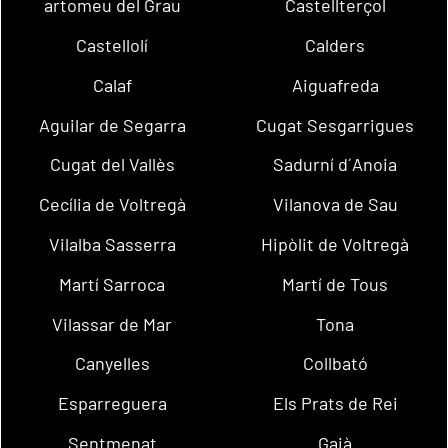
artomeu del Grau
Castellterçol
Castellolí
Calders
Calaf
Aiguafreda
Aguilar de Segarra
Cugat Sesgarrigues
Cugat del Vallès
Sadurní d´Anoia
Cecília de Voltregà
Vilanova de Sau
Vilalba Sasserra
Hipòlit de Voltregà
Martí Sarroca
Martí de Tous
Vilassar de Mar
Tona
Canyelles
Collbató
Esparreguera
Els Prats de Rei
Sentmenat
Gaià