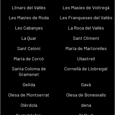
Llinars del Vallès
Les Masíes de Voltregà
Les Masies de Roda
Les Franqueses del Vallès
Les Cabanyes
La Roca del Vallès
La Quar
Sant Climent
Sant Celoni
Maria de Martorelles
Maria de Corcó
Ullastrell
Santa Coloma de
Cornellà de Llobregat
Gramenet
Gelida
Gavà
Olesa de Montserrat
Olesa de Bonesvalls
Olèrdola
dena