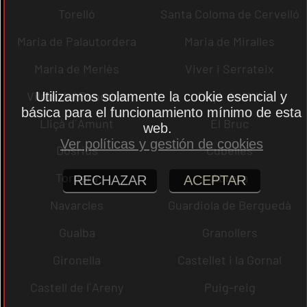
Torelló
Santa Coloma de Cervelló
Maria de Palautordera
Maria de Miralles
Maria de Merlès
Viver i Serrateix
Vilobí del Penedès
Lliçà de Vall
Utilizamos solamente la cookie esencial y
básica para el funcionamiento mínimo de esta
Lliçà d´Amunt
El Bruc
web.
Ver políticas y gestión de cookies
Dosrius
Cubelles
Tordera
Abrera
RECHAZAR
ACEPTAR
Navarcles
Guardiola de Berguedà
Gualba
Granollers
Gironella
Castellet i la Gornal
Castell de l´Areny
Puig-reig