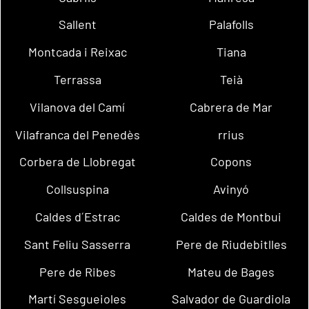
Sallent
Palafolls
Montcada i Reixac
Tiana
Terrassa
Teià
Vilanova del Camí
Cabrera de Mar
Vilafranca del Penedès
rrius
Corbera de Llobregat
Copons
Collsuspina
Avinyó
Caldes d´Estrac
Caldes de Montbui
Sant Feliu Sasserra
Pere de Riudebitlles
Pere de Ribes
Mateu de Bages
Martí Sesgueioles
Salvador de Guardiola