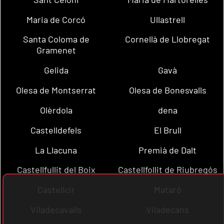
Maria de Corcó
Ullastrell
Santa Coloma de
Cornellà de Llobregat
Gramenet
Gelida
Gavà
Olesa de Montserrat
Olesa de Bonesvalls
Olèrdola
dena
Castelldefels
El Brull
La Llacuna
Premià de Dalt
Castellfullit del Boix
Castellfollit de Riubregós
Castellcir
Mataró
Viladecavalls
Viladecans