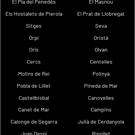
El Pla del Penedès
El Masnou
Els Hostalets de Pierola
El Prat de Llobregat
Sitges
Seva
Orpí
Oristà
Orís
Olvan
Cercs
Centelles
Molins de Rei
Polinyà
Pobla de Lillet
Pineda de Mar
Castellbisbal
Canovelles
Canet de Mar
Campins
Calonge de Segarra
Julià de Cerdanyola
Joan Despí
Ripollet