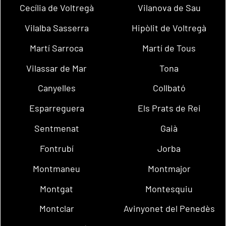
Cecília de Voltregà
Vilanova de Sau
Vilalba Sasserra
Hipòlit de Voltregà
Martí Sarroca
Martí de Tous
Vilassar de Mar
Tona
Canyelles
Collbató
Esparreguera
Els Prats de Rei
Sentmenat
Gaià
Fontrubí
Jorba
Montmaneu
Montmajor
Montgat
Montesquiu
Montclar
Avinyonet del Penedès