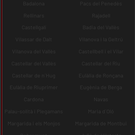
Badalona
Pacs del Penedès
Rellinars
Rajadell
Castellgalí
Badia del Vallès
Vilassar de Dalt
Vilanova i la Geltrú
Vilanova del Vallès
Castellbell i el Vilar
Castellar del Vallès
Castellar del Riu
Castellar de n´Hug
Eulàlia de Ronçana
Eulàlia de Riuprimer
Eugènia de Berga
Cardona
Navas
Palau-solità i Plegamans
Maria d´Oló
Margarida i els Monjos
Margarida de Montbui