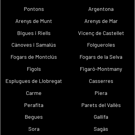
Pontons
Argentona
Arenys de Munt
Arenys de Mar
Bigues i Riells
Vicenç de Castellet
Cànoves i Samalús
Folgueroles
Fogars de Montclús
Fogars de la Selva
Fígols
Figaró-Montmany
Esplugues de Llobregat
Casserres
Carme
Piera
Perafita
Parets del Vallès
Begues
Gallifa
Sora
Sagàs