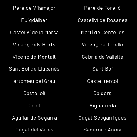
Pere de Vilamajor
Pere de Torelló
Puigdàlber
Castellví de Rosanes
Castellví de la Marca
Martí de Centelles
Vicenç dels Horts
Vicenç de Torelló
Vicenç de Montalt
Cebrià de Vallalta
Sant Boi de Lluçanès
Sant Boi
artomeu del Grau
Castellterçol
Castellolí
Calders
Calaf
Aiguafreda
Aguilar de Segarra
Cugat Sesgarrigues
Cugat del Vallès
Sadurní d´Anoia