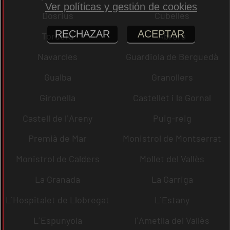
Ver políticas y gestión de cookies
Dosrius
Cubelles
RECHAZAR
ACEPTAR
Tordera
Abrera
Navarcles
Guardiola de Berguedà
Gualba
Granollers
Gironella
Castellet i la Gornal
Castell de l´Areny
Puig-reig
Premià de Mar
Monistrol de Montserrat
Monistrol de Calders
Mollet del Vallès
La Granada
La Garriga
L´Hospitalet de Llobregat
L´Estany
L´Espunyola
l´Ametlla del Vallès