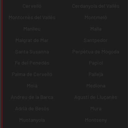
Cervelló
Cerdanyola del Vallès
Montornès del Vallès
Montmeló
Manlleu
Malla
Malgrat de Mar
Santpedor
Santa Susanna
Perpètua de Mogoda
Fe del Penedès
Papiol
Palma de Cervelló
Pallejà
Moià
Mediona
Andreu de la Barca
Agustí de Lluçanès
Adrià de Besòs
Mura
Muntanyola
Montseny