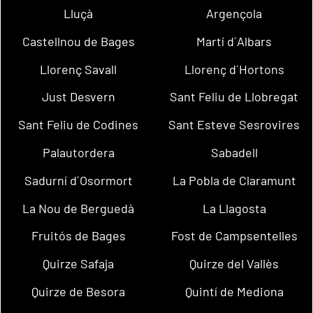
Lluçà
Argençola
Castellnou de Bages
Martí d´Albars
Llorenç Savall
Llorenç d´Hortons
Just Desvern
Sant Feliu de Llobregat
Sant Feliu de Codines
Sant Esteve Sesrovires
Palautordera
Sabadell
Sadurní d´Osormort
La Pobla de Claramunt
La Nou de Berguedà
La Llagosta
Fruitós de Bages
Fost de Campsentelles
Quirze Safaja
Quirze del Vallès
Quirze de Besora
Quintí de Mediona