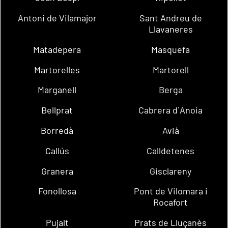
Antoni de Vilamajor
Sant Andreu de
Llavaneres
Matadepera
Masquefa
Martorelles
Martorell
Marganell
Berga
Bellprat
Cabrera d´Anoia
Borredà
Avià
Callús
Calldetenes
Granera
Gisclareny
Fonollosa
Pont de Vilomara i
Rocafort
Pujalt
Prats de Lluçanès