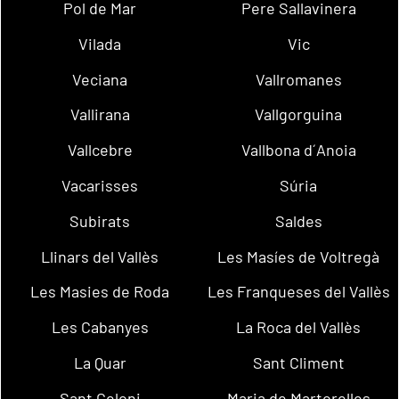
Pol de Mar
Pere Sallavinera
Vilada
Vic
Veciana
Vallromanes
Vallirana
Vallgorguina
Vallcebre
Vallbona d´Anoia
Vacarisses
Súria
Subirats
Saldes
Llinars del Vallès
Les Masíes de Voltregà
Les Masies de Roda
Les Franqueses del Vallès
Les Cabanyes
La Roca del Vallès
La Quar
Sant Climent
Sant Celoni
Maria de Martorelles