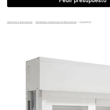
aluminios barcelona
Ventanas metalicas en Barcelona
Castellolí