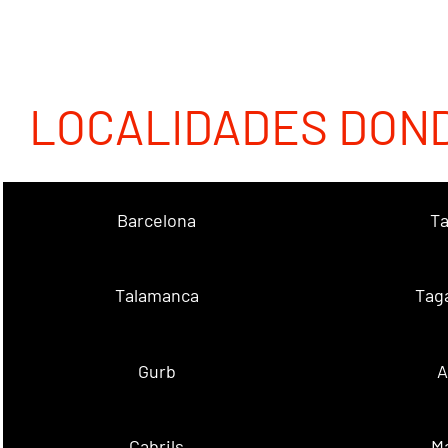
LOCALIDADES DON
Barcelona
Ta
Talamanca
Tag
Gurb
A
Cabrils
M