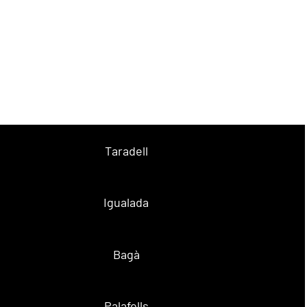
Taradell
Igualada
Bagà
Palafolls