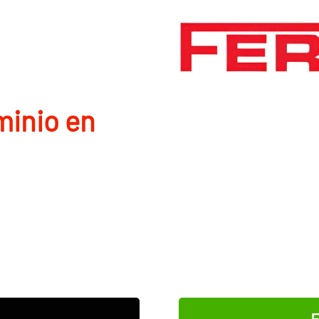
minio en
E