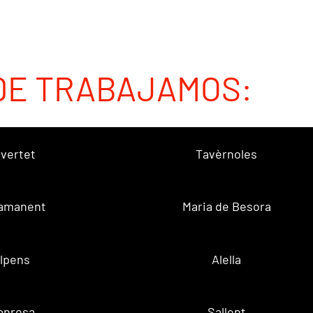
DE TRABAJAMOS:
vertet
Tavèrnoles
amanent
Maria de Besora
lpens
Alella
anresa
Sallent