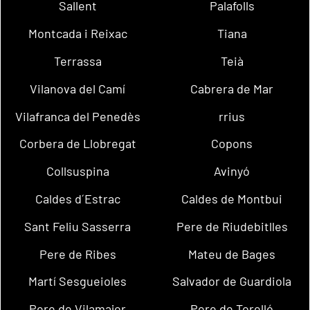
Sallent
Palafolls
Montcada i Reixac
Tiana
Terrassa
Teià
Vilanova del Camí
Cabrera de Mar
Vilafranca del Penedès
rrius
Corbera de Llobregat
Copons
Collsuspina
Avinyó
Caldes d´Estrac
Caldes de Montbui
Sant Feliu Sasserra
Pere de Riudebitlles
Pere de Ribes
Mateu de Bages
Martí Sesgueioles
Salvador de Guardiola
Pere de Vilamajor
Pere de Torelló