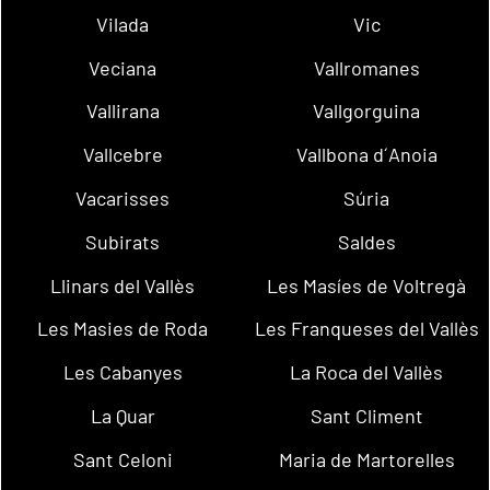
Vilada
Vic
Veciana
Vallromanes
Vallirana
Vallgorguina
Vallcebre
Vallbona d´Anoia
Vacarisses
Súria
Subirats
Saldes
Llinars del Vallès
Les Masíes de Voltregà
Les Masies de Roda
Les Franqueses del Vallès
Les Cabanyes
La Roca del Vallès
La Quar
Sant Climent
Sant Celoni
Maria de Martorelles