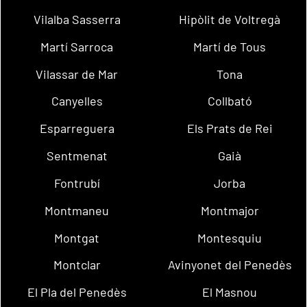
Vilalba Sasserra
Hipòlit de Voltregà
Martí Sarroca
Martí de Tous
Vilassar de Mar
Tona
Canyelles
Collbató
Esparreguera
Els Prats de Rei
Sentmenat
Gaià
Fontrubí
Jorba
Montmaneu
Montmajor
Montgat
Montesquiu
Montclar
Avinyonet del Penedès
El Pla del Penedès
El Masnou