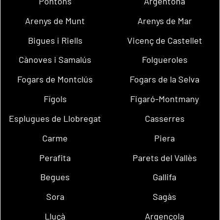
Pontons
Argentona
Arenys de Munt
Arenys de Mar
Bigues i Riells
Vicenç de Castellet
Cànoves i Samalús
Folgueroles
Fogars de Montclús
Fogars de la Selva
Fígols
Figaró-Montmany
Esplugues de Llobregat
Casserres
Carme
Piera
Perafita
Parets del Vallès
Begues
Gallifa
Sora
Sagàs
Lluçà
Argençola