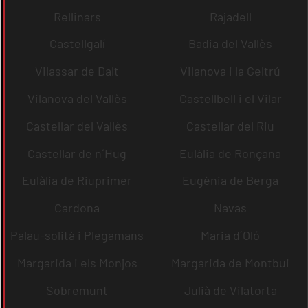
Rellinars
Rajadell
Castellgalí
Badia del Vallès
Vilassar de Dalt
Vilanova i la Geltrú
Vilanova del Vallès
Castellbell i el Vilar
Castellar del Vallès
Castellar del Riu
Castellar de n´Hug
Eulàlia de Ronçana
Eulàlia de Riuprimer
Eugènia de Berga
Cardona
Navas
Palau-solità i Plegamans
Maria d´Oló
Margarida i els Monjos
Margarida de Montbui
Sobremunt
Julià de Vilatorta