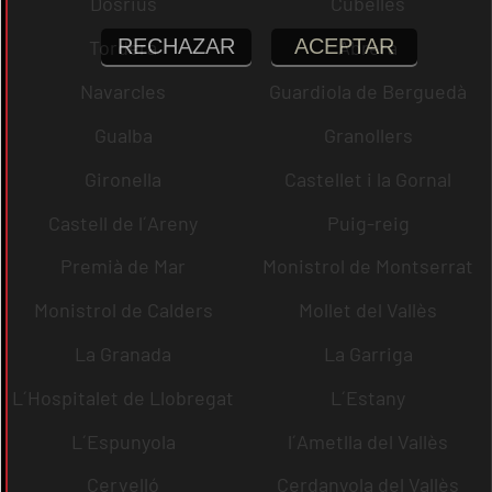
Dosrius
Cubelles
RECHAZAR
ACEPTAR
Tordera
Abrera
Navarcles
Guardiola de Berguedà
Gualba
Granollers
Gironella
Castellet i la Gornal
Castell de l´Areny
Puig-reig
Premià de Mar
Monistrol de Montserrat
Monistrol de Calders
Mollet del Vallès
La Granada
La Garriga
L´Hospitalet de Llobregat
L´Estany
L´Espunyola
l´Ametlla del Vallès
Cervelló
Cerdanyola del Vallès