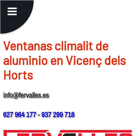
Ventanas climalit de
aluminio en Vicenç dels
Horts
info@fervalles.es
627 964 177
-
937 299 718