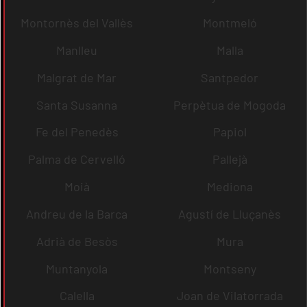
Montornès del Vallès
Montmeló
Manlleu
Malla
Malgrat de Mar
Santpedor
Santa Susanna
Perpètua de Mogoda
Fe del Penedès
Papiol
Palma de Cervelló
Pallejà
Moià
Mediona
Andreu de la Barca
Agustí de Lluçanès
Adrià de Besòs
Mura
Muntanyola
Montseny
Calella
Joan de Vilatorrada