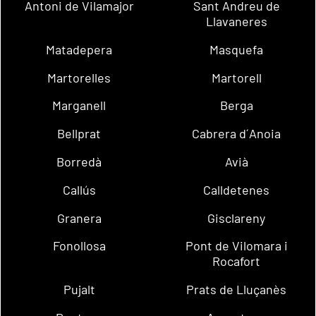
Antoni de Vilamajor
Sant Andreu de
Llavaneres
Matadepera
Masquefa
Martorelles
Martorell
Marganell
Berga
Bellprat
Cabrera d´Anoia
Borredà
Avià
Callús
Calldetenes
Granera
Gisclareny
Fonollosa
Pont de Vilomara i
Rocafort
Pujalt
Prats de Lluçanès