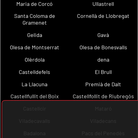
Maria de Corcó
Ullastrell
Santa Coloma de
Cornellà de Llobregat
Gramenet
Gelida
Gavà
Olesa de Montserrat
Olesa de Bonesvalls
Olèrdola
dena
Castelldefels
El Brull
La Llacuna
Premià de Dalt
Castellfullit del Boix
Castellfollit de Riubregós
Castellcir
Mataró
Viladecavalls
Viladecans
Badalona
Pacs del Penedès