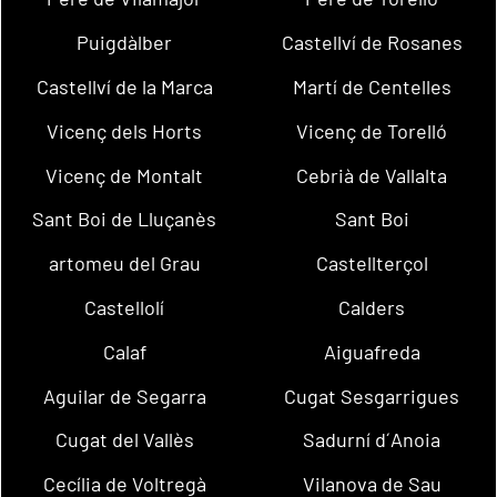
Puigdàlber
Castellví de Rosanes
Castellví de la Marca
Martí de Centelles
Vicenç dels Horts
Vicenç de Torelló
Vicenç de Montalt
Cebrià de Vallalta
Sant Boi de Lluçanès
Sant Boi
artomeu del Grau
Castellterçol
Castellolí
Calders
Calaf
Aiguafreda
Aguilar de Segarra
Cugat Sesgarrigues
Cugat del Vallès
Sadurní d´Anoia
Cecília de Voltregà
Vilanova de Sau