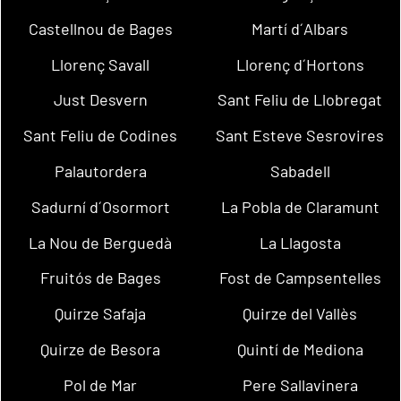
Castellnou de Bages
Martí d´Albars
Llorenç Savall
Llorenç d´Hortons
Just Desvern
Sant Feliu de Llobregat
Sant Feliu de Codines
Sant Esteve Sesrovires
Palautordera
Sabadell
Sadurní d´Osormort
La Pobla de Claramunt
La Nou de Berguedà
La Llagosta
Fruitós de Bages
Fost de Campsentelles
Quirze Safaja
Quirze del Vallès
Quirze de Besora
Quintí de Mediona
Pol de Mar
Pere Sallavinera