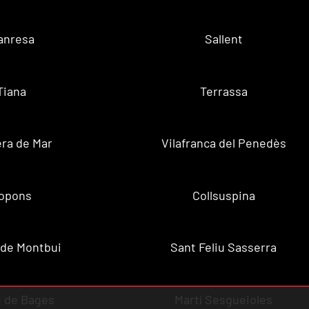
anresa
Sallent
Tiana
Terrassa
ra de Mar
Vilafranca del Penedès
opons
Collsuspina
 de Montbui
Sant Feliu Sasserra
 de Bages
Martí Sesgueioles