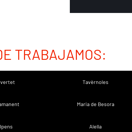
DE TRABAJAMOS:
vertet
Tavèrnoles
amanent
Maria de Besora
lpens
Alella