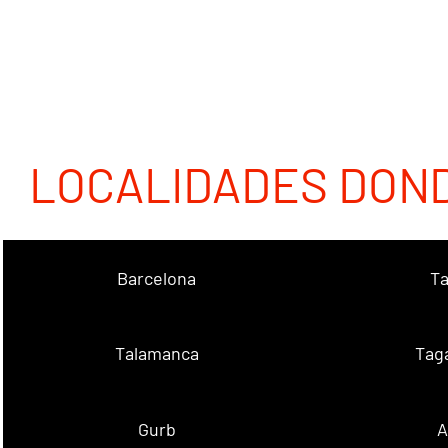
LOCALIDADES DON
Barcelona
Ta
Talamanca
Tag
Gurb
A