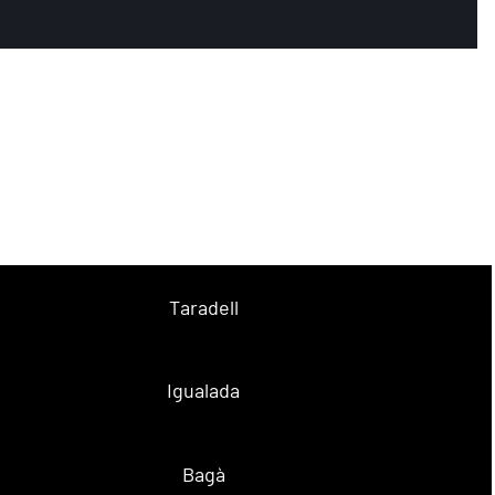
Taradell
Igualada
Bagà