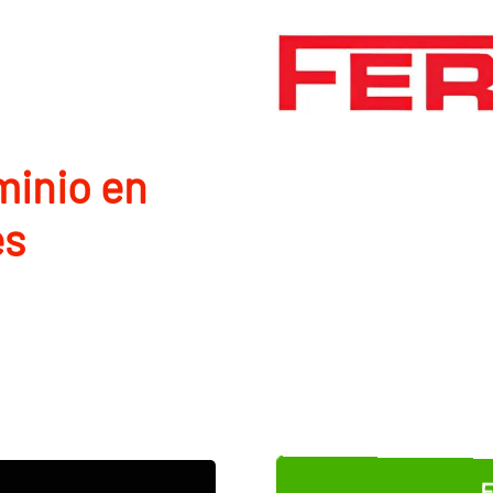
minio en
ès
E