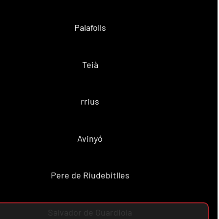
Palafolls
Teià
rrius
Avinyó
Pere de Riudebitlles
Salvador de Guardiola