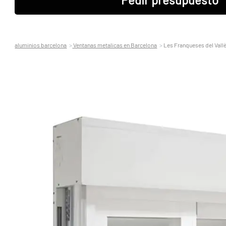
aluminios barcelona
Ventanas metalicas en Barcelona
Les Franqueses del Vall