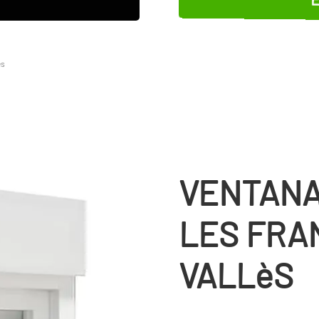
ès
VENTANA
LES FRA
VALLèS