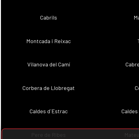
Cabrils
M
Montcada i Reixac
Vilanova del Camí
Cabre
Corbera de Llobregat
C
Caldes d´Estrac
Caldes
Pere de Ribes
Mateu