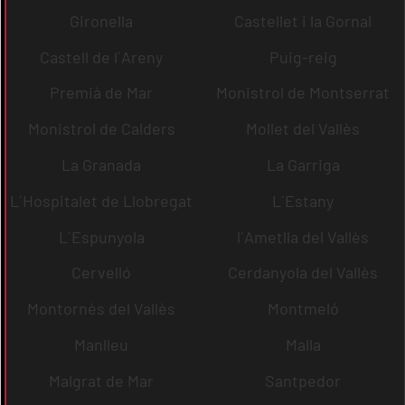
Gironella
Castellet i la Gornal
Castell de l´Areny
Puig-reig
Premià de Mar
Monistrol de Montserrat
Monistrol de Calders
Mollet del Vallès
La Granada
La Garriga
L´Hospitalet de Llobregat
L´Estany
L´Espunyola
l´Ametlla del Vallès
Cervelló
Cerdanyola del Vallès
Montornès del Vallès
Montmeló
Manlleu
Malla
Malgrat de Mar
Santpedor