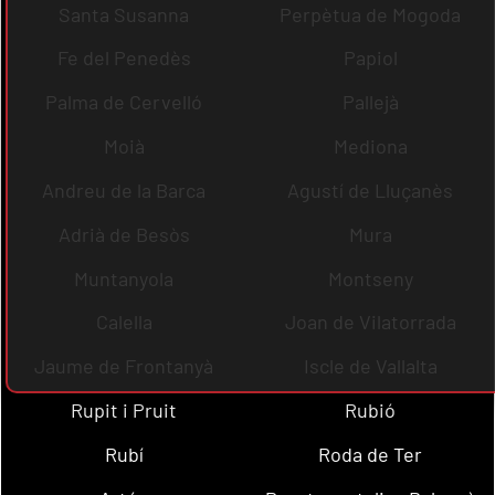
Santa Susanna
Perpètua de Mogoda
Fe del Penedès
Papiol
Palma de Cervelló
Pallejà
Moià
Mediona
Andreu de la Barca
Agustí de Lluçanès
Adrià de Besòs
Mura
Muntanyola
Montseny
Calella
Joan de Vilatorrada
Jaume de Frontanyà
Iscle de Vallalta
Rupit i Pruit
Rubió
Rubí
Roda de Ter