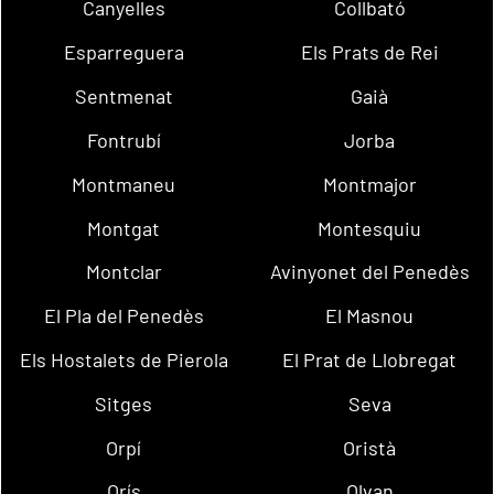
Canyelles
Collbató
Esparreguera
Els Prats de Rei
Sentmenat
Gaià
Fontrubí
Jorba
Montmaneu
Montmajor
Montgat
Montesquiu
Montclar
Avinyonet del Penedès
El Pla del Penedès
El Masnou
Els Hostalets de Pierola
El Prat de Llobregat
Sitges
Seva
Orpí
Oristà
Orís
Olvan