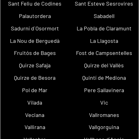
Sant Feliu de Codines
Sant Esteve Sesrovires
Palautordera
Sabadell
Sadurní d´Osormort
La Pobla de Claramunt
La Nou de Berguedà
La Llagosta
Fruitós de Bages
Fost de Campsentelles
Quirze Safaja
Quirze del Vallès
Quirze de Besora
Quintí de Mediona
Pol de Mar
Pere Sallavinera
Vilada
Vic
Veciana
Vallromanes
Vallirana
Vallgorguina