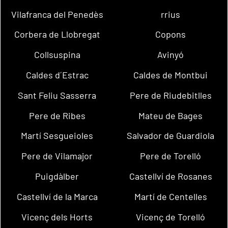
Vilafranca del Penedès
rrius
Corbera de Llobregat
Copons
Collsuspina
Avinyó
Caldes d´Estrac
Caldes de Montbui
Sant Feliu Sasserra
Pere de Riudebitlles
Pere de Ribes
Mateu de Bages
Martí Sesgueioles
Salvador de Guardiola
Pere de Vilamajor
Pere de Torelló
Puigdàlber
Castellví de Rosanes
Castellví de la Marca
Martí de Centelles
Vicenç dels Horts
Vicenç de Torelló