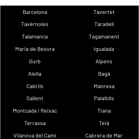
Barcelona
Tavertet
Tavèrnoles
Taradell
Talamanca
Tagamanent
Maria de Besora
Igualada
Gurb
Alpens
Alella
Bagà
Cabrils
Manresa
Sallent
Palafolls
Montcada i Reixac
Tiana
Terrassa
Teià
Vilanova del Camí
Cabrera de Mar