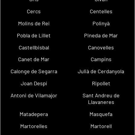
Cercs
Centelles
Molins de Rei
Polinyà
Pobla de Lillet
Pineda de Mar
Castellbisbal
Canovelles
Canet de Mar
Campins
Calonge de Segarra
Julià de Cerdanyola
Joan Despí
Ripollet
Antoni de Vilamajor
Sant Andreu de
Llavaneres
Matadepera
Masquefa
Martorelles
Martorell