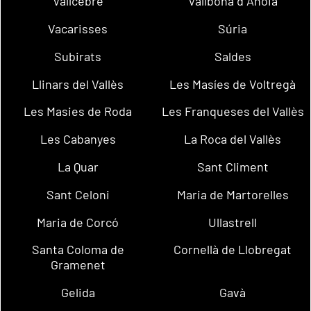
Vallcebre
Vallbona d´Anoia
Vacarisses
Súria
Subirats
Saldes
Llinars del Vallès
Les Masíes de Voltregà
Les Masies de Roda
Les Franqueses del Vallès
Les Cabanyes
La Roca del Vallès
La Quar
Sant Climent
Sant Celoni
Maria de Martorelles
Maria de Corcó
Ullastrell
Santa Coloma de
Cornellà de Llobregat
Gramenet
Gelida
Gavà