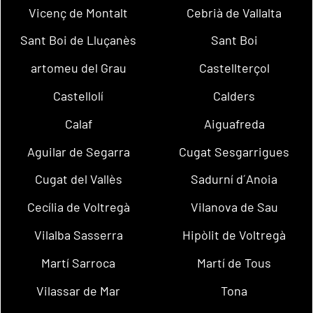
Vicenç de Montalt
Cebrià de Vallalta
Sant Boi de Lluçanès
Sant Boi
artomeu del Grau
Castellterçol
Castellolí
Calders
Calaf
Aiguafreda
Aguilar de Segarra
Cugat Sesgarrigues
Cugat del Vallès
Sadurní d´Anoia
Cecília de Voltregà
Vilanova de Sau
Vilalba Sasserra
Hipòlit de Voltregà
Martí Sarroca
Martí de Tous
Vilassar de Mar
Tona