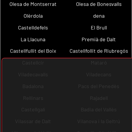
Olesa de Montserrat
Olesa de Bonesvalls
Olèrdola
dena
Castelldefels
El Brull
La Llacuna
Premià de Dalt
Castellfullit del Boix
Castellfollit de Riubregós
Castellcir
Mataró
Viladecavalls
Viladecans
Badalona
Pacs del Penedès
Rellinars
Rajadell
Castellgalí
Badia del Vallès
Vilassar de Dalt
Vilanova i la Geltrú