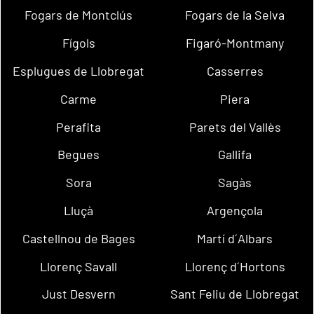
Fogars de Montclús
Fogars de la Selva
Fígols
Figaró-Montmany
Esplugues de Llobregat
Casserres
Carme
Piera
Perafita
Parets del Vallès
Begues
Gallifa
Sora
Sagàs
Lluçà
Argençola
Castellnou de Bages
Martí d´Albars
Llorenç Savall
Llorenç d´Hortons
Just Desvern
Sant Feliu de Llobregat