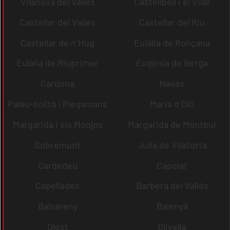
Vilanova del Vallès
Castellbell i el Vilar
Castellar del Vallès
Castellar del Riu
Castellar de n´Hug
Eulàlia de Ronçana
Eulàlia de Riuprimer
Eugènia de Berga
Cardona
Navas
Palau-solità i Plegamans
Maria d´Oló
Margarida i els Monjos
Margarida de Montbui
Sobremunt
Julià de Vilatorta
Cardedeu
Capolat
Capellades
Barberà del Vallès
Balsareny
Balenyà
Olost
Olivella