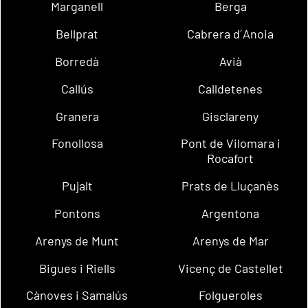
Marganell
Berga
Bellprat
Cabrera d´Anoia
Borredà
Avià
Callús
Calldetenes
Granera
Gisclareny
Fonollosa
Pont de Vilomara i
Rocafort
Pujalt
Prats de Lluçanès
Pontons
Argentona
Arenys de Munt
Arenys de Mar
Bigues i Riells
Vicenç de Castellet
Cànoves i Samalús
Folgueroles