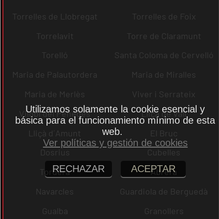
Torrelles de Llobregat
Torrelles de Foix
Torrelavit
Torre de Claramunt
Torelló
Santa Coloma de Cervelló
Maria de Palautordera
Maria de Miralles
Maria de Merlès
Viver i Serrateix
Utilizamos solamente la cookie esencial y
Vilobí del Penedès
Lliçà de Vall
básica para el funcionamiento mínimo de esta
web.
Lliçà d´Amunt
El Bruc
Ver políticas y gestión de cookies
Dosrius
Cubelles
RECHAZAR
ACEPTAR
Tordera
Abrera
Navarcles
Guardiola de Berguedà
Gualba
Granollers