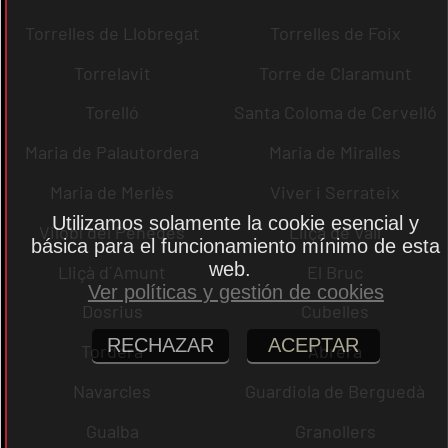
Torrelles de Llobregat
Torrelles de Foix
Torrelavit
Torre de Claramunt
Torelló
Santa Coloma de Cervelló
Maria de Palautordera
Maria de Miralles
Maria de Merlès
Viver i Serrateix
Utilizamos solamente la cookie esencial y
Vilobí del Penedès
Lliçà de Vall
básica para el funcionamiento mínimo de esta
web.
Lliçà d´Amunt
El Bruc
Ver políticas y gestión de cookies
Dosrius
Cubelles
RECHAZAR
ACEPTAR
Tordera
Abrera
Navarcles
Guardiola de Berguedà
Gualba
Granollers