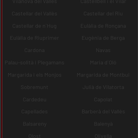
Vilanova del Vallès
Castellbell i el Vilar
Castellar del Vallès
Castellar del Riu
Castellar de n´Hug
Eulàlia de Ronçana
Eulàlia de Riuprimer
Eugènia de Berga
Cardona
Navas
Palau-solità i Plegamans
Maria d´Oló
Margarida i els Monjos
Margarida de Montbui
Sobremunt
Julià de Vilatorta
Cardedeu
Capolat
Capellades
Barberà del Vallès
Balsareny
Balenyà
Olost
Olivella