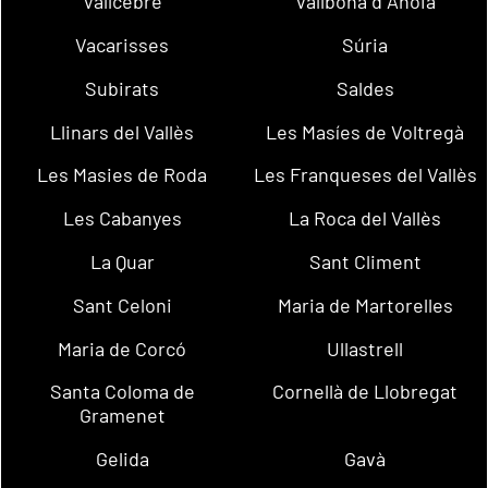
Vallcebre
Vallbona d´Anoia
Vacarisses
Súria
Subirats
Saldes
Llinars del Vallès
Les Masíes de Voltregà
Les Masies de Roda
Les Franqueses del Vallès
Les Cabanyes
La Roca del Vallès
La Quar
Sant Climent
Sant Celoni
Maria de Martorelles
Maria de Corcó
Ullastrell
Santa Coloma de
Cornellà de Llobregat
Gramenet
Gelida
Gavà