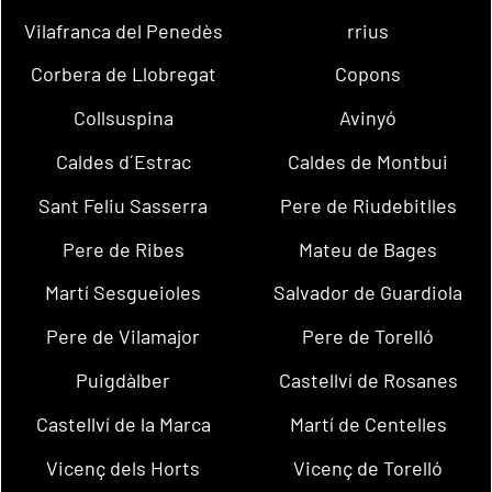
Vilafranca del Penedès
rrius
Corbera de Llobregat
Copons
Collsuspina
Avinyó
Caldes d´Estrac
Caldes de Montbui
Sant Feliu Sasserra
Pere de Riudebitlles
Pere de Ribes
Mateu de Bages
Martí Sesgueioles
Salvador de Guardiola
Pere de Vilamajor
Pere de Torelló
Puigdàlber
Castellví de Rosanes
Castellví de la Marca
Martí de Centelles
Vicenç dels Horts
Vicenç de Torelló