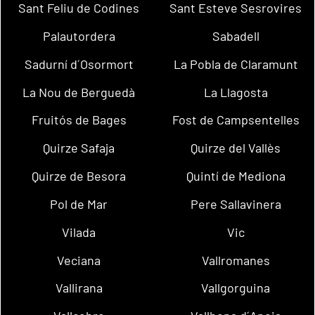
Sant Feliu de Codines
Sant Esteve Sesrovires
Palautordera
Sabadell
Sadurní d´Osormort
La Pobla de Claramunt
La Nou de Berguedà
La Llagosta
Fruitós de Bages
Fost de Campsentelles
Quirze Safaja
Quirze del Vallès
Quirze de Besora
Quintí de Mediona
Pol de Mar
Pere Sallavinera
Vilada
Vic
Veciana
Vallromanes
Vallirana
Vallgorguina