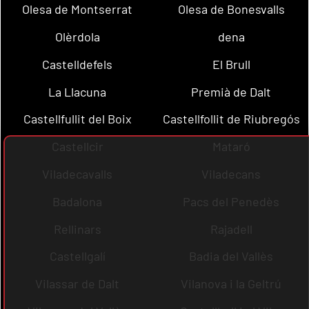
Olesa de Montserrat
Olesa de Bonesvalls
Olèrdola
dena
Castelldefels
El Brull
La Llacuna
Premià de Dalt
Castellfullit del Boix
Castellfollit de Riubregós
Castellcir
Mataró
Viladecavalls
Viladecans
Badalona
Pacs del Penedès
Rellinars
Rajadell
Castellgalí
Badia del Vallès
Vilassar de Dalt
Vilanova i la Geltrú