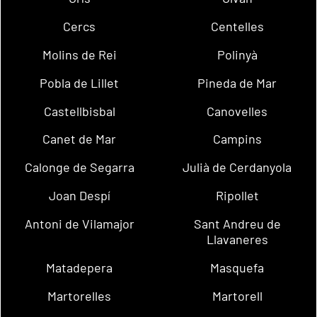
Cercs
Centelles
Molins de Rei
Polinyà
Pobla de Lillet
Pineda de Mar
Castellbisbal
Canovelles
Canet de Mar
Campins
Calonge de Segarra
Julià de Cerdanyola
Joan Despí
Ripollet
Antoni de Vilamajor
Sant Andreu de
Llavaneres
Matadepera
Masquefa
Martorelles
Martorell