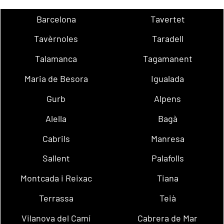
Barcelona
Tavertet
Tavèrnoles
Taradell
Talamanca
Tagamanent
Maria de Besora
Igualada
Gurb
Alpens
Alella
Bagà
Cabrils
Manresa
Sallent
Palafolls
Montcada i Reixac
Tiana
Terrassa
Teià
Vilanova del Camí
Cabrera de Mar