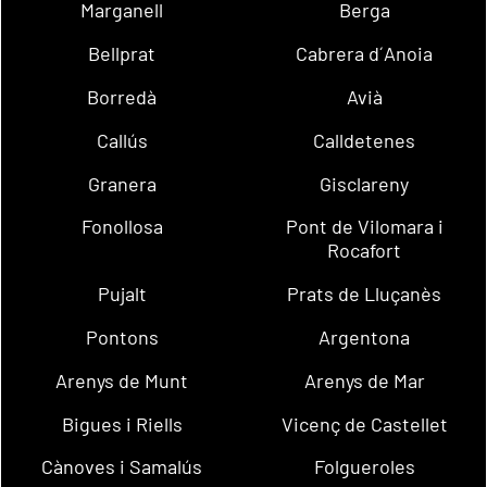
Marganell
Berga
Bellprat
Cabrera d´Anoia
Borredà
Avià
Callús
Calldetenes
Granera
Gisclareny
Fonollosa
Pont de Vilomara i
Rocafort
Pujalt
Prats de Lluçanès
Pontons
Argentona
Arenys de Munt
Arenys de Mar
Bigues i Riells
Vicenç de Castellet
Cànoves i Samalús
Folgueroles