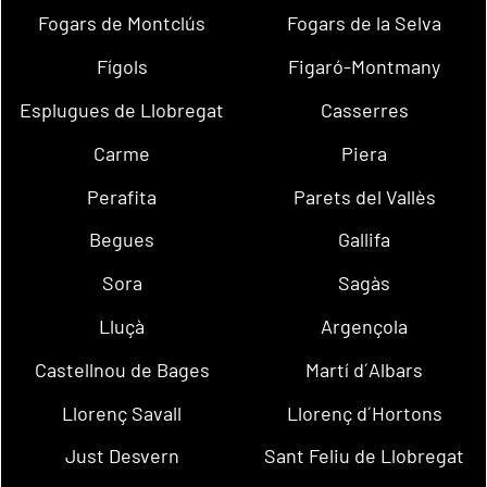
Fogars de Montclús
Fogars de la Selva
Fígols
Figaró-Montmany
Esplugues de Llobregat
Casserres
Carme
Piera
Perafita
Parets del Vallès
Begues
Gallifa
Sora
Sagàs
Lluçà
Argençola
Castellnou de Bages
Martí d´Albars
Llorenç Savall
Llorenç d´Hortons
Just Desvern
Sant Feliu de Llobregat