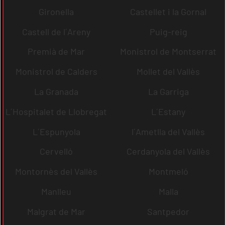
Gironella
Castellet i la Gornal
Castell de l´Areny
Puig-reig
Premià de Mar
Monistrol de Montserrat
Monistrol de Calders
Mollet del Vallès
La Granada
La Garriga
L´Hospitalet de Llobregat
L´Estany
L´Espunyola
l´Ametlla del Vallès
Cervelló
Cerdanyola del Vallès
Montornès del Vallès
Montmeló
Manlleu
Malla
Malgrat de Mar
Santpedor