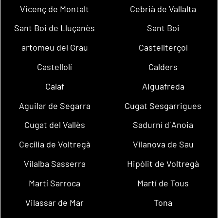
Vicenç de Montalt
Cebrià de Vallalta
Sant Boi de Lluçanès
Sant Boi
artomeu del Grau
Castellterçol
Castellolí
Calders
Calaf
Aiguafreda
Aguilar de Segarra
Cugat Sesgarrigues
Cugat del Vallès
Sadurní d´Anoia
Cecília de Voltregà
Vilanova de Sau
Vilalba Sasserra
Hipòlit de Voltregà
Martí Sarroca
Martí de Tous
Vilassar de Mar
Tona