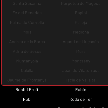
Santa Susanna
Perpètua de Mogoda
Fe del Penedès
Papiol
Palma de Cervelló
Pallejà
Moià
Mediona
Andreu de la Barca
Agustí de Lluçanès
Adrià de Besòs
Mura
Muntanyola
Montseny
Calella
Joan de Vilatorrada
Jaume de Frontanyà
Iscle de Vallalta
Rupit i Pruit
Rubió
Rubí
Roda de Ter