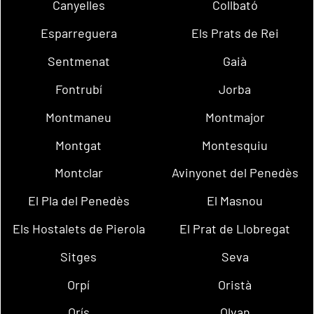
Canyelles
Collbató
Esparreguera
Els Prats de Rei
Sentmenat
Gaià
Fontrubí
Jorba
Montmaneu
Montmajor
Montgat
Montesquiu
Montclar
Avinyonet del Penedès
El Pla del Penedès
El Masnou
Els Hostalets de Pierola
El Prat de Llobregat
Sitges
Seva
Orpí
Oristà
Orís
Olvan