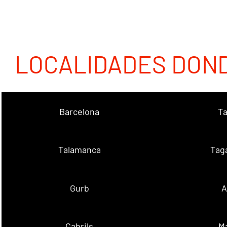
LOCALIDADES DON
Barcelona
Ta
Talamanca
Tag
Gurb
A
Cabrils
M