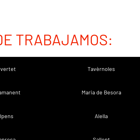
DE TRABAJAMOS:
vertet
Tavèrnoles
amanent
Maria de Besora
lpens
Alella
anresa
Sallent