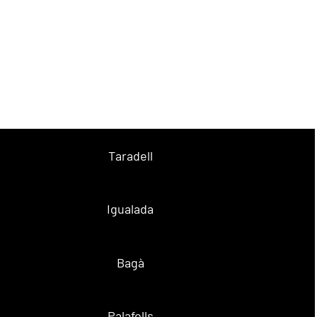
Taradell
Igualada
Bagà
Palafolls