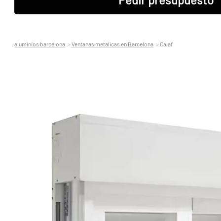
aluminios barcelona
Ventanas metalicas en Barcelona
Calaf