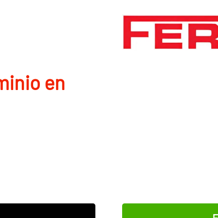
minio en
E