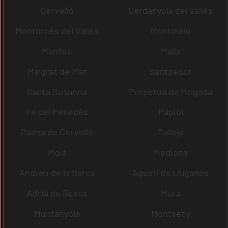
Cervelló
Cerdanyola del Vallès
Montornès del Vallès
Montmeló
Manlleu
Malla
Malgrat de Mar
Santpedor
Santa Susanna
Perpètua de Mogoda
Fe del Penedès
Papiol
Palma de Cervelló
Pallejà
Moià
Mediona
Andreu de la Barca
Agustí de Lluçanès
Adrià de Besòs
Mura
Muntanyola
Montseny