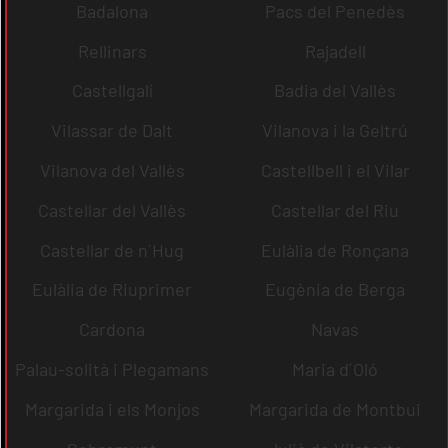
Badalona
Pacs del Penedès
Rellinars
Rajadell
Castellgalí
Badia del Vallès
Vilassar de Dalt
Vilanova i la Geltrú
Vilanova del Vallès
Castellbell i el Vilar
Castellar del Vallès
Castellar del Riu
Castellar de n´Hug
Eulàlia de Ronçana
Eulàlia de Riuprimer
Eugènia de Berga
Cardona
Navas
Palau-solità i Plegamans
Maria d´Oló
Margarida i els Monjos
Margarida de Montbui