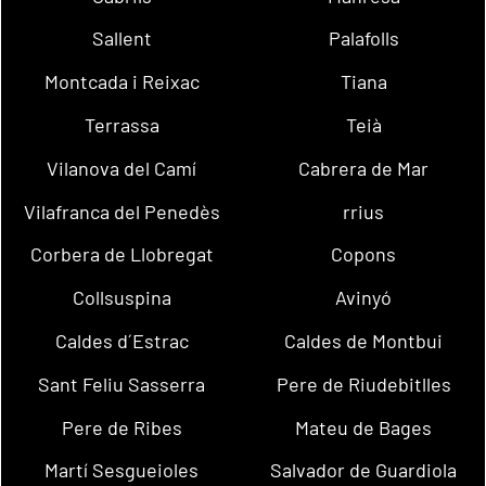
Sallent
Palafolls
Montcada i Reixac
Tiana
Terrassa
Teià
Vilanova del Camí
Cabrera de Mar
Vilafranca del Penedès
rrius
Corbera de Llobregat
Copons
Collsuspina
Avinyó
Caldes d´Estrac
Caldes de Montbui
Sant Feliu Sasserra
Pere de Riudebitlles
Pere de Ribes
Mateu de Bages
Martí Sesgueioles
Salvador de Guardiola