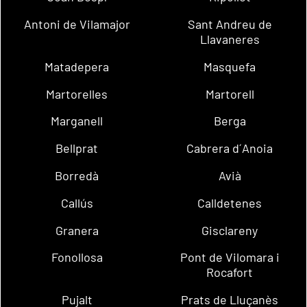
Antoni de Vilamajor
Sant Andreu de
Llavaneres
Matadepera
Masquefa
Martorelles
Martorell
Marganell
Berga
Bellprat
Cabrera d´Anoia
Borredà
Avià
Callús
Calldetenes
Granera
Gisclareny
Fonollosa
Pont de Vilomara i
Rocafort
Pujalt
Prats de Lluçanès