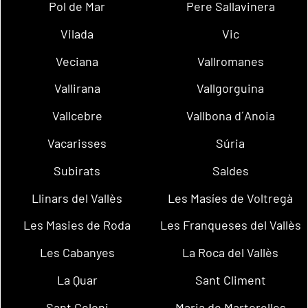
Pol de Mar
Pere Sallavinera
Vilada
Vic
Veciana
Vallromanes
Vallirana
Vallgorguina
Vallcebre
Vallbona d´Anoia
Vacarisses
Súria
Subirats
Saldes
Llinars del Vallès
Les Masíes de Voltregà
Les Masies de Roda
Les Franqueses del Vallès
Les Cabanyes
La Roca del Vallès
La Quar
Sant Climent
Sant Celoni
Maria de Martorelles