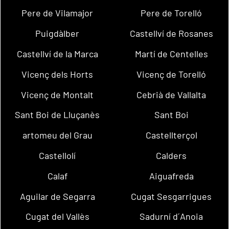
Pere de Vilamajor
Pere de Torelló
Puigdàlber
Castellví de Rosanes
Castellví de la Marca
Martí de Centelles
Vicenç dels Horts
Vicenç de Torelló
Vicenç de Montalt
Cebrià de Vallalta
Sant Boi de Lluçanès
Sant Boi
artomeu del Grau
Castellterçol
Castellolí
Calders
Calaf
Aiguafreda
Aguilar de Segarra
Cugat Sesgarrigues
Cugat del Vallès
Sadurní d´Anoia