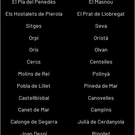
El Pla del Penedès
El Masnou
Els Hostalets de Pierola
El Prat de Llobregat
Sitges
Seva
Orpí
Oristà
Orís
Olvan
Cercs
Centelles
Molins de Rei
Polinyà
Pobla de Lillet
Pineda de Mar
Castellbisbal
Canovelles
Canet de Mar
Campins
Calonge de Segarra
Julià de Cerdanyola
Joan Despí
Ripollet