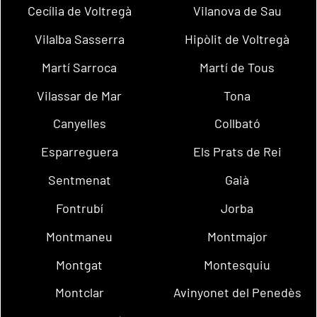
Cecília de Voltregà
Vilanova de Sau
Vilalba Sasserra
Hipòlit de Voltregà
Martí Sarroca
Martí de Tous
Vilassar de Mar
Tona
Canyelles
Collbató
Esparreguera
Els Prats de Rei
Sentmenat
Gaià
Fontrubí
Jorba
Montmaneu
Montmajor
Montgat
Montesquiu
Montclar
Avinyonet del Penedès