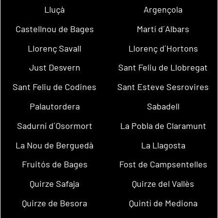
Lluçà
Argençola
Castellnou de Bages
Martí d´Albars
Llorenç Savall
Llorenç d´Hortons
Just Desvern
Sant Feliu de Llobregat
Sant Feliu de Codines
Sant Esteve Sesrovires
Palautordera
Sabadell
Sadurní d´Osormort
La Pobla de Claramunt
La Nou de Berguedà
La Llagosta
Fruitós de Bages
Fost de Campsentelles
Quirze Safaja
Quirze del Vallès
Quirze de Besora
Quintí de Mediona