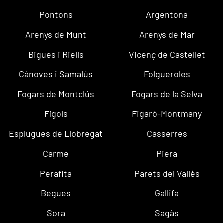
Pontons
Argentona
Arenys de Munt
Arenys de Mar
Bigues i Riells
Vicenç de Castellet
Cànoves i Samalús
Folgueroles
Fogars de Montclús
Fogars de la Selva
Fígols
Figaró-Montmany
Esplugues de Llobregat
Casserres
Carme
Piera
Perafita
Parets del Vallès
Begues
Gallifa
Sora
Sagàs