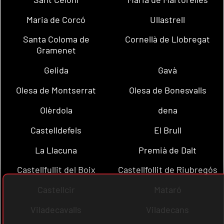
Maria de Corcó
Ullastrell
Santa Coloma de
Cornellà de Llobregat
Gramenet
Gelida
Gavà
Olesa de Montserrat
Olesa de Bonesvalls
Olèrdola
dena
Castelldefels
El Brull
La Llacuna
Premià de Dalt
Castellfullit del Boix
Castellfollit de Riubregós
Castellcir
Mataró
Viladecavalls
Viladecans