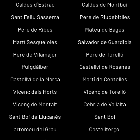
Caldes d´Estrac
Caldes de Montbui
Sant Feliu Sasserra
Pere de Riudebitlles
Pere de Ribes
Mateu de Bages
Martí Sesgueioles
Salvador de Guardiola
Pere de Vilamajor
Pere de Torelló
Puigdàlber
Castellví de Rosanes
Castellví de la Marca
Martí de Centelles
Vicenç dels Horts
Vicenç de Torelló
Vicenç de Montalt
Cebrià de Vallalta
Sant Boi de Lluçanès
Sant Boi
artomeu del Grau
Castellterçol