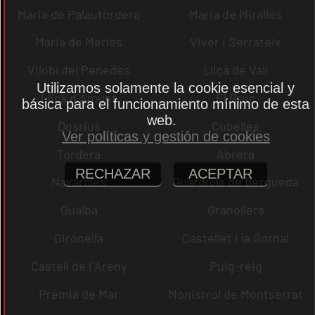
Maria de Palautordera
Maria de Miralles
Maria de Merlès
Viver i Serrateix
Vilobí del Penedès
Lliçà de Vall
Utilizamos solamente la cookie esencial y
Lliçà d´Amunt
El Bruc
básica para el funcionamiento mínimo de esta
web.
Dosrius
Cubelles
Ver políticas y gestión de cookies
Tordera
Abrera
RECHAZAR
ACEPTAR
Navarcles
Guardiola de Berguedà
Gualba
Granollers
Gironella
Castellet i la Gornal
Castell de l´Areny
Puig-reig
Premià de Mar
Monistrol de Montserrat