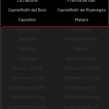
Castellfullit del Boix
Castellfollit de Riubregós
Castellcir
Mataró
Viladecavalls
Viladecans
Badalona
Pacs del Penedès
Rellinars
Rajadell
Castellgalí
Badia del Vallès
Vilassar de Dalt
Vilanova i la Geltrú
Vilanova del Vallès
Castellbell i el Vilar
Castellar del Vallès
Castellar del Riu
Castellar de n´Hug
Eulàlia de Ronçana
Eulàlia de Riuprimer
Eugènia de Berga