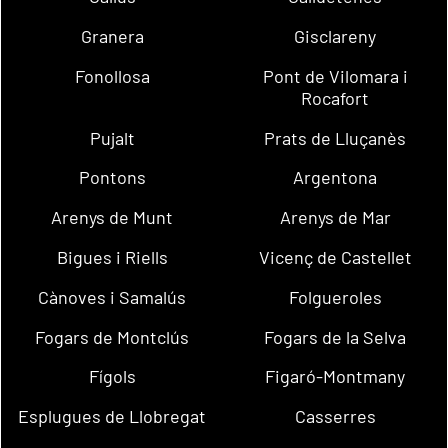
Granera
Gisclareny
Fonollosa
Pont de Vilomara i
Rocafort
Pujalt
Prats de Lluçanès
Pontons
Argentona
Arenys de Munt
Arenys de Mar
Bigues i Riells
Vicenç de Castellet
Cànoves i Samalús
Folgueroles
Fogars de Montclús
Fogars de la Selva
Fígols
Figaró-Montmany
Esplugues de Llobregat
Casserres