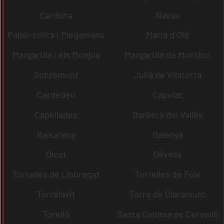
Cardona
Navas
Palau-solità i Plegamans
Maria d´Oló
Margarida i els Monjos
Margarida de Montbui
Sobremunt
Julià de Vilatorta
Cardedeu
Capolat
Capellades
Barberà del Vallès
Balsareny
Balenyà
Olost
Olivella
Torrelles de Llobregat
Torrelles de Foix
Torrelavit
Torre de Claramunt
Torelló
Santa Coloma de Cervelló