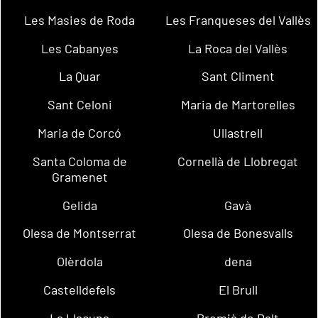
Les Masies de Roda
Les Franqueses del Vallès
Les Cabanyes
La Roca del Vallès
La Quar
Sant Climent
Sant Celoni
Maria de Martorelles
Maria de Corcó
Ullastrell
Santa Coloma de
Cornellà de Llobregat
Gramenet
Gelida
Gavà
Olesa de Montserrat
Olesa de Bonesvalls
Olèrdola
dena
Castelldefels
El Brull
La Llacuna
Premià de Dalt