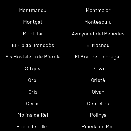
Montmaneu
Montmajor
Montgat
Montesquiu
Montclar
Avinyonet del Penedès
El Pla del Penedès
El Masnou
Els Hostalets de Pierola
El Prat de Llobregat
Sitges
Seva
Orpí
Oristà
Orís
Olvan
Cercs
Centelles
Molins de Rei
Polinyà
Pobla de Lillet
Pineda de Mar