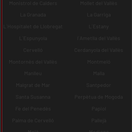
Monistrol de Calders
Mollet del Vallès
La Granada
La Garriga
L´Hospitalet de Llobregat
L´Estany
L´Espunyola
l´Ametlla del Vallès
Cervelló
Cerdanyola del Vallès
Montornès del Vallès
Montmeló
Manlleu
Malla
Malgrat de Mar
Santpedor
Santa Susanna
Perpètua de Mogoda
Fe del Penedès
Papiol
Palma de Cervelló
Pallejà
Moià
Mediona