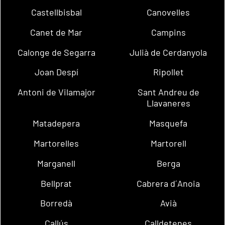
Castellbisbal
Canovelles
Canet de Mar
Campins
Calonge de Segarra
Julià de Cerdanyola
Joan Despí
Ripollet
Antoni de Vilamajor
Sant Andreu de
Llavaneres
Matadepera
Masquefa
Martorelles
Martorell
Marganell
Berga
Bellprat
Cabrera d´Anoia
Borredà
Avià
Callús
Calldetenes