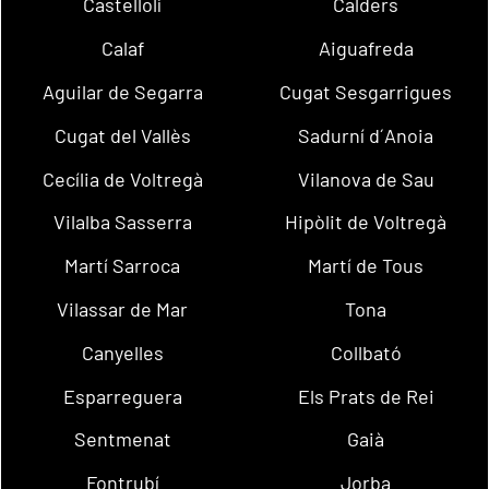
Castellolí
Calders
Calaf
Aiguafreda
Aguilar de Segarra
Cugat Sesgarrigues
Cugat del Vallès
Sadurní d´Anoia
Cecília de Voltregà
Vilanova de Sau
Vilalba Sasserra
Hipòlit de Voltregà
Martí Sarroca
Martí de Tous
Vilassar de Mar
Tona
Canyelles
Collbató
Esparreguera
Els Prats de Rei
Sentmenat
Gaià
Fontrubí
Jorba