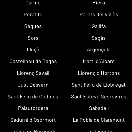
Carme
Piera
Perafita
Parets del Vallès
Begues
Gallifa
Sora
Sagàs
Lluçà
Argençola
Castellnou de Bages
Martí d´Albars
Llorenç Savall
Llorenç d´Hortons
Just Desvern
Sant Feliu de Llobregat
Sant Feliu de Codines
Sant Esteve Sesrovires
Palautordera
Sabadell
Sadurní d´Osormort
La Pobla de Claramunt
La Nou de Berguedà
La Llagosta