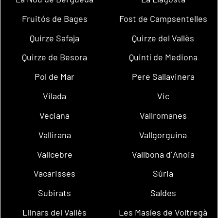
Fruitós de Bages
Fost de Campsentelles
Quirze Safaja
Quirze del Vallès
Quirze de Besora
Quintí de Mediona
Pol de Mar
Pere Sallavinera
Vilada
Vic
Veciana
Vallromanes
Vallirana
Vallgorguina
Vallcebre
Vallbona d´Anoia
Vacarisses
Súria
Subirats
Saldes
Llinars del Vallès
Les Masíes de Voltregà