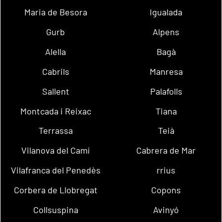
Maria de Besora
Igualada
Gurb
Alpens
Alella
Bagà
Cabrils
Manresa
Sallent
Palafolls
Montcada i Reixac
Tiana
Terrassa
Teià
Vilanova del Camí
Cabrera de Mar
Vilafranca del Penedès
rrius
Corbera de Llobregat
Copons
Collsuspina
Avinyó