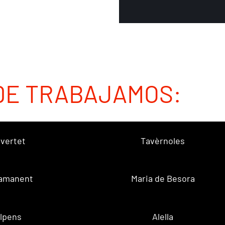
DE TRABAJAMOS:
vertet
Tavèrnoles
amanent
Maria de Besora
lpens
Alella