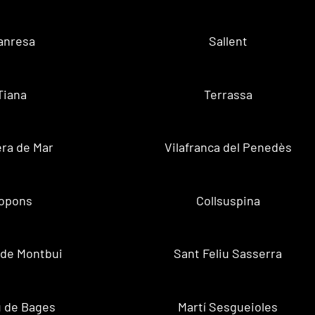
anresa
Sallent
Tiana
Terrassa
ra de Mar
Vilafranca del Penedès
opons
Collsuspina
 de Montbui
Sant Feliu Sasserra
 de Bages
Martí Sesgueioles