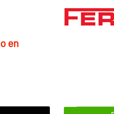
io en
E