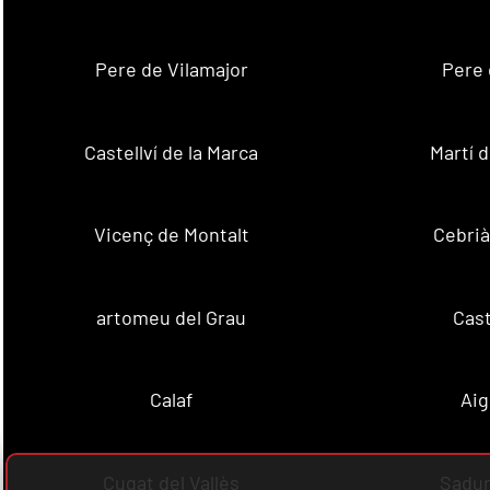
Pere de Vilamajor
Pere 
Castellví de la Marca
Martí 
Vicenç de Montalt
Cebrià
artomeu del Grau
Cast
Calaf
Aig
Cugat del Vallès
Sadur