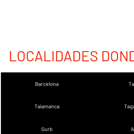
LOCALIDADES DON
Barcelona
Ta
Talamanca
Tag
Gurb
A