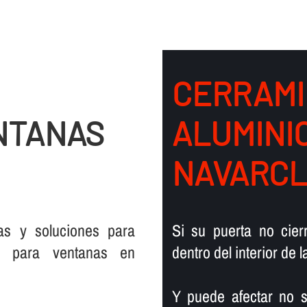
CERRAMI
NTANAS
ALUMINI
NAVARC
vas y soluciones para
Si su puerta no cier
o
para ventanas en
dentro del interior de 
Y puede afectar no s