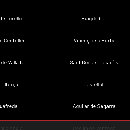
de Torelló
Puigdàlber
de Centelles
Vicenç dels Horts
 de Vallalta
Sant Boi de Lluçanès
ellterçol
Castellolí
uafreda
Aguilar de Segarra
ní d´Anoia
Cecília de Voltregà