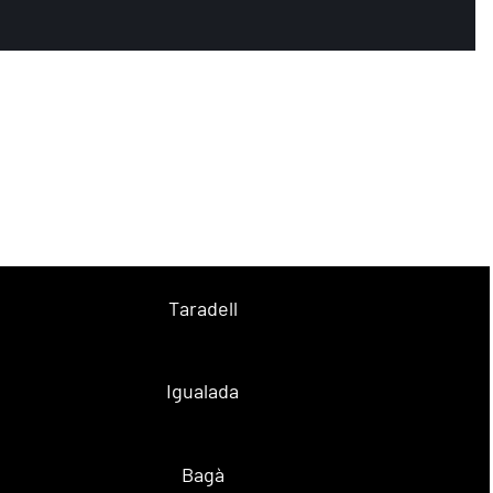
Taradell
Igualada
Bagà