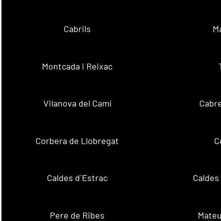
Cabrils
M
Montcada i Reixac
Vilanova del Camí
Cabre
Corbera de Llobregat
C
Caldes d´Estrac
Caldes
Pere de Ribes
Mateu