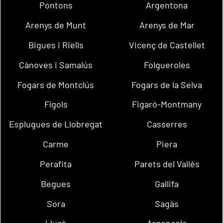
Pontons
Argentona
Arenys de Munt
Arenys de Mar
Bigues i Riells
Vicenç de Castellet
Cànoves i Samalús
Folgueroles
Fogars de Montclús
Fogars de la Selva
Fígols
Figaró-Montmany
Esplugues de Llobregat
Casserres
Carme
Piera
Perafita
Parets del Vallès
Begues
Gallifa
Sora
Sagàs