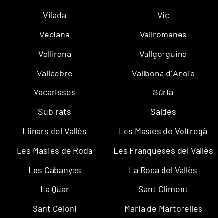
Vilada
Vic
Veciana
Vallromanes
Vallirana
Vallgorguina
Vallcebre
Vallbona d´Anoia
Vacarisses
Súria
Subirats
Saldes
Llinars del Vallès
Les Masíes de Voltregà
Les Masies de Roda
Les Franqueses del Vallès
Les Cabanyes
La Roca del Vallès
La Quar
Sant Climent
Sant Celoni
Maria de Martorelles