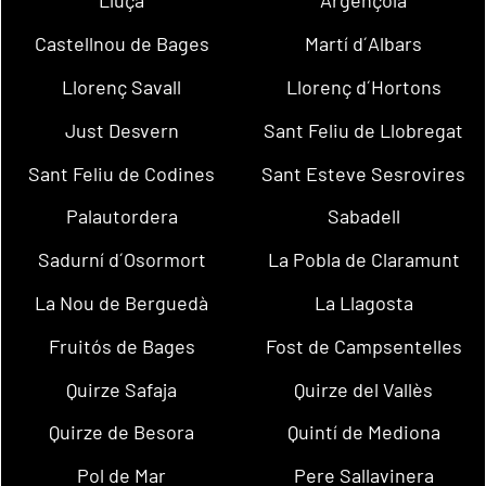
Lluçà
Argençola
Castellnou de Bages
Martí d´Albars
Llorenç Savall
Llorenç d´Hortons
Just Desvern
Sant Feliu de Llobregat
Sant Feliu de Codines
Sant Esteve Sesrovires
Palautordera
Sabadell
Sadurní d´Osormort
La Pobla de Claramunt
La Nou de Berguedà
La Llagosta
Fruitós de Bages
Fost de Campsentelles
Quirze Safaja
Quirze del Vallès
Quirze de Besora
Quintí de Mediona
Pol de Mar
Pere Sallavinera