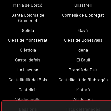
Maria de Corcó
Ullastrell
Santa Coloma de
Cornellà de Llobregat
Gramenet
Gelida
Gavà
Olesa de Montserrat
Olesa de Bonesvalls
Olèrdola
dena
Castelldefels
El Brull
La Llacuna
Premià de Dalt
Castellfullit del Boix
Castellfollit de Riubregós
Castellcir
Mataró
Viladecavalls
Viladecans
Badalona
Pacs del Penedès