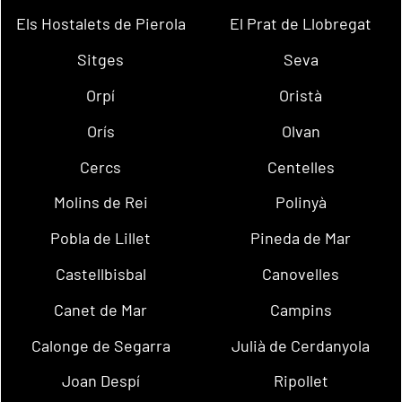
Els Hostalets de Pierola
El Prat de Llobregat
Sitges
Seva
Orpí
Oristà
Orís
Olvan
Cercs
Centelles
Molins de Rei
Polinyà
Pobla de Lillet
Pineda de Mar
Castellbisbal
Canovelles
Canet de Mar
Campins
Calonge de Segarra
Julià de Cerdanyola
Joan Despí
Ripollet