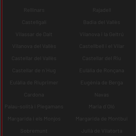
Rellinars
Rajadell
Castellgalí
Badia del Vallès
Vilassar de Dalt
Vilanova i la Geltrú
Vilanova del Vallès
Castellbell i el Vilar
Castellar del Vallès
Castellar del Riu
Castellar de n´Hug
Eulàlia de Ronçana
Eulàlia de Riuprimer
Eugènia de Berga
Cardona
Navas
Palau-solità i Plegamans
Maria d´Oló
Margarida i els Monjos
Margarida de Montbui
Sobremunt
Julià de Vilatorta