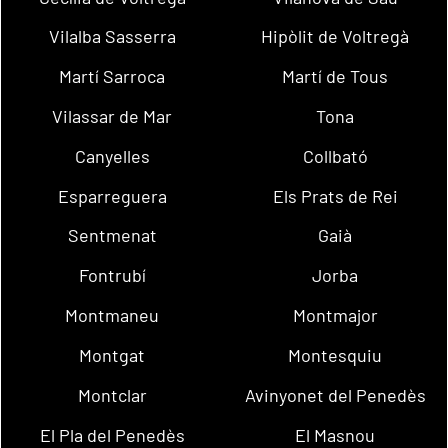
Vilalba Sasserra
Hipòlit de Voltregà
Martí Sarroca
Martí de Tous
Vilassar de Mar
Tona
Canyelles
Collbató
Esparreguera
Els Prats de Rei
Sentmenat
Gaià
Fontrubí
Jorba
Montmaneu
Montmajor
Montgat
Montesquiu
Montclar
Avinyonet del Penedès
El Pla del Penedès
El Masnou