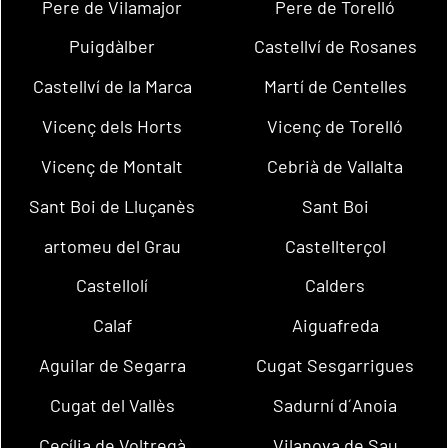
Pere de Vilamajor
Pere de Torelló
Puigdàlber
Castellví de Rosanes
Castellví de la Marca
Martí de Centelles
Vicenç dels Horts
Vicenç de Torelló
Vicenç de Montalt
Cebrià de Vallalta
Sant Boi de Lluçanès
Sant Boi
artomeu del Grau
Castellterçol
Castellolí
Calders
Calaf
Aiguafreda
Aguilar de Segarra
Cugat Sesgarrigues
Cugat del Vallès
Sadurní d´Anoia
Cecília de Voltregà
Vilanova de Sau