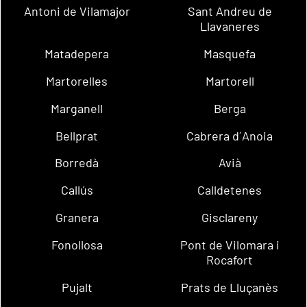
Antoni de Vilamajor
Sant Andreu de
Llavaneres
Matadepera
Masquefa
Martorelles
Martorell
Marganell
Berga
Bellprat
Cabrera d´Anoia
Borredà
Avià
Callús
Calldetenes
Granera
Gisclareny
Fonollosa
Pont de Vilomara i
Rocafort
Pujalt
Prats de Lluçanès