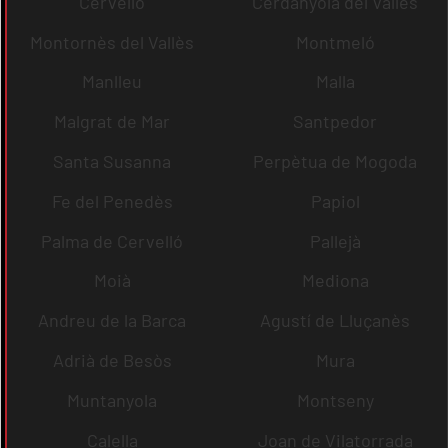
Cervelló
Cerdanyola del Vallès
Montornès del Vallès
Montmeló
Manlleu
Malla
Malgrat de Mar
Santpedor
Santa Susanna
Perpètua de Mogoda
Fe del Penedès
Papiol
Palma de Cervelló
Pallejà
Moià
Mediona
Andreu de la Barca
Agustí de Lluçanès
Adrià de Besòs
Mura
Muntanyola
Montseny
Calella
Joan de Vilatorrada