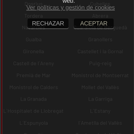
web.
Dosrius
Cubelles
Ver políticas y gestión de cookies
Tordera
Abrera
RECHAZAR
ACEPTAR
Navarcles
Guardiola de Berguedà
Gualba
Granollers
Gironella
Castellet i la Gornal
Castell de l´Areny
Puig-reig
Premià de Mar
Monistrol de Montserrat
Monistrol de Calders
Mollet del Vallès
La Granada
La Garriga
L´Hospitalet de Llobregat
L´Estany
L´Espunyola
l´Ametlla del Vallès