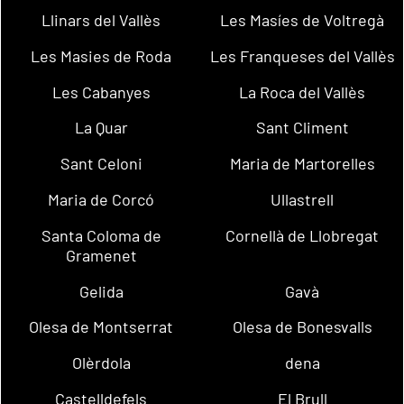
Llinars del Vallès
Les Masíes de Voltregà
Les Masies de Roda
Les Franqueses del Vallès
Les Cabanyes
La Roca del Vallès
La Quar
Sant Climent
Sant Celoni
Maria de Martorelles
Maria de Corcó
Ullastrell
Santa Coloma de
Cornellà de Llobregat
Gramenet
Gelida
Gavà
Olesa de Montserrat
Olesa de Bonesvalls
Olèrdola
dena
Castelldefels
El Brull