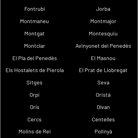
Fontrubí
Jorba
Montmaneu
Montmajor
Montgat
Montesquiu
Montclar
Avinyonet del Penedès
El Pla del Penedès
El Masnou
Els Hostalets de Pierola
El Prat de Llobregat
Sitges
Seva
Orpí
Oristà
Orís
Olvan
Cercs
Centelles
Molins de Rei
Polinyà