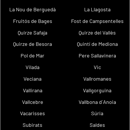
La Nou de Berguedà
La Llagosta
Fruitós de Bages
Fost de Campsentelles
Quirze Safaja
Quirze del Vallès
Quirze de Besora
Quintí de Mediona
Pol de Mar
Pere Sallavinera
Vilada
Vic
Veciana
Vallromanes
Vallirana
Vallgorguina
Vallcebre
Vallbona d´Anoia
Vacarisses
Súria
Subirats
Saldes