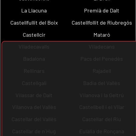
La Llacuna
Premià de Dalt
Castellfullit del Boix
Castellfollit de Riubregós
Castellcir
Mataró
Viladecavalls
Viladecans
Badalona
Pacs del Penedès
Rellinars
Rajadell
Castellgalí
Badia del Vallès
Vilassar de Dalt
Vilanova i la Geltrú
Vilanova del Vallès
Castellbell i el Vilar
Castellar del Vallès
Castellar del Riu
Castellar de n´Hug
Eulàlia de Ronçana