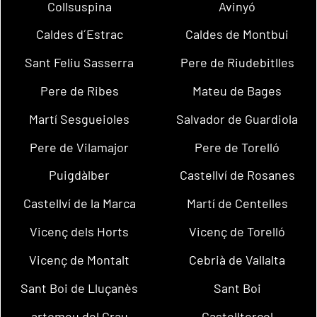
Collsuspina
Avinyó
Caldes d´Estrac
Caldes de Montbui
Sant Feliu Sasserra
Pere de Riudebitlles
Pere de Ribes
Mateu de Bages
Martí Sesgueioles
Salvador de Guardiola
Pere de Vilamajor
Pere de Torelló
Puigdàlber
Castellví de Rosanes
Castellví de la Marca
Martí de Centelles
Vicenç dels Horts
Vicenç de Torelló
Vicenç de Montalt
Cebrià de Vallalta
Sant Boi de Lluçanès
Sant Boi
artomeu del Grau
Castellterçol