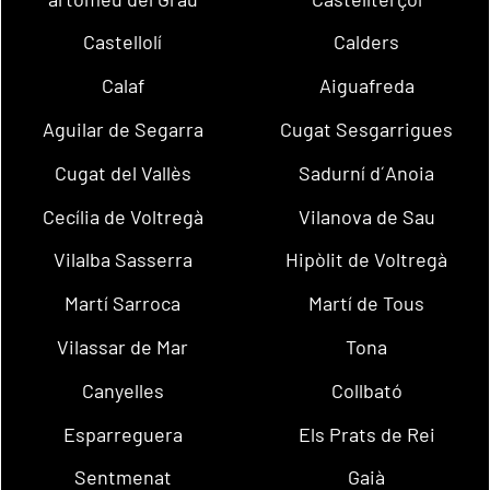
Castellolí
Calders
Calaf
Aiguafreda
Aguilar de Segarra
Cugat Sesgarrigues
Cugat del Vallès
Sadurní d´Anoia
Cecília de Voltregà
Vilanova de Sau
Vilalba Sasserra
Hipòlit de Voltregà
Martí Sarroca
Martí de Tous
Vilassar de Mar
Tona
Canyelles
Collbató
Esparreguera
Els Prats de Rei
Sentmenat
Gaià