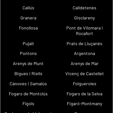
Callús
Calldetenes
Granera
Gisclareny
Fonollosa
Pont de Vilomara i
Rocafort
Pujalt
Prats de Lluçanès
Pontons
Argentona
Arenys de Munt
Arenys de Mar
Bigues i Riells
Vicenç de Castellet
Cànoves i Samalús
Folgueroles
Fogars de Montclús
Fogars de la Selva
Fígols
Figaró-Montmany