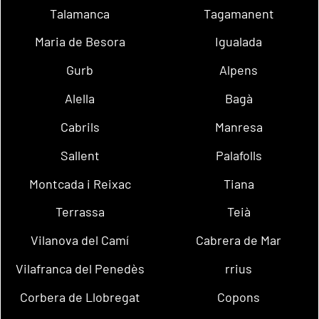
Talamanca
Tagamanent
Maria de Besora
Igualada
Gurb
Alpens
Alella
Bagà
Cabrils
Manresa
Sallent
Palafolls
Montcada i Reixac
Tiana
Terrassa
Teià
Vilanova del Camí
Cabrera de Mar
Vilafranca del Penedès
rrius
Corbera de Llobregat
Copons