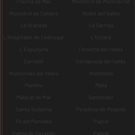
Premià de Mar
Monistrol de Montserrat
Monistrol de Calders
Mollet del Vallès
La Granada
La Garriga
L´Hospitalet de Llobregat
L´Estany
L´Espunyola
l´Ametlla del Vallès
Cervelló
Cerdanyola del Vallès
Montornès del Vallès
Montmeló
Manlleu
Malla
Malgrat de Mar
Santpedor
Santa Susanna
Perpètua de Mogoda
Fe del Penedès
Papiol
Palma de Cervelló
Pallejà