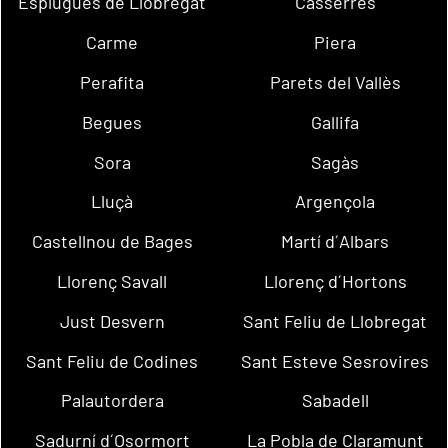
Esplugues de Llobregat
Casserres
Carme
Piera
Perafita
Parets del Vallès
Begues
Gallifa
Sora
Sagàs
Lluçà
Argençola
Castellnou de Bages
Martí d´Albars
Llorenç Savall
Llorenç d´Hortons
Just Desvern
Sant Feliu de Llobregat
Sant Feliu de Codines
Sant Esteve Sesrovires
Palautordera
Sabadell
Sadurní d´Osormort
La Pobla de Claramunt