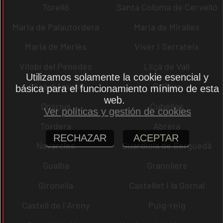
Torelló
Santa Coloma de Cervelló
Maria de Palautordera
Maria de Miralles
Maria de Merlès
Viver i Serrateix
Vilobí del Penedès
Lliçà de Vall
Utilizamos solamente la cookie esencial y
Lliçà d´Amunt
El Bruc
básica para el funcionamiento mínimo de esta
web.
Dosrius
Cubelles
Ver políticas y gestión de cookies
Tordera
Abrera
RECHAZAR
ACEPTAR
Navarcles
Guardiola de Berguedà
Gualba
Granollers
Gironella
Castellet i la Gornal
Castell de l´Areny
Puig-reig