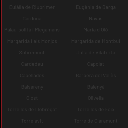
Eulàlia de Riuprimer
Eugènia de Berga
Cardona
Navas
Palau-solità i Plegamans
Maria d´Oló
Margarida i els Monjos
Margarida de Montbui
Sobremunt
Julià de Vilatorta
Cardedeu
Capolat
Capellades
Barberà del Vallès
Balsareny
Balenyà
Olost
Olivella
Torrelles de Llobregat
Torrelles de Foix
Torrelavit
Torre de Claramunt