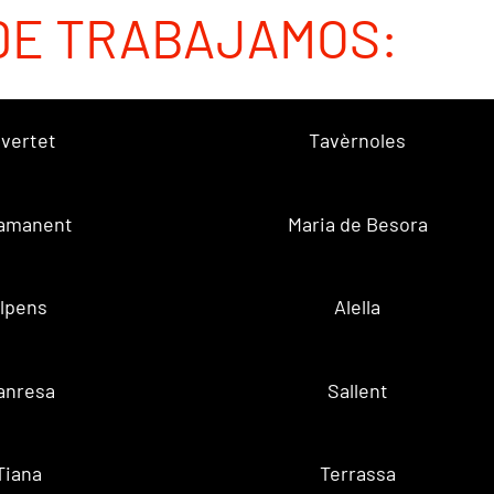
DE TRABAJAMOS:
vertet
Tavèrnoles
amanent
Maria de Besora
lpens
Alella
anresa
Sallent
Tiana
Terrassa