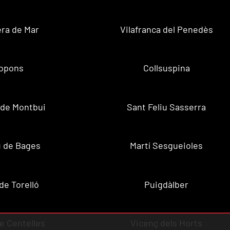
ra de Mar
Vilafranca del Penedès
opons
Collsuspina
 de Montbui
Sant Feliu Sasserra
 de Bages
Martí Sesgueioles
de Torelló
Puigdàlber
de Centelles
Vicenç dels Horts