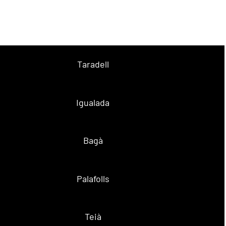
Taradell
Igualada
Bagà
Palafolls
Teià