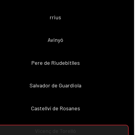
rrius
Avinyó
Pere de Riudebitlles
Salvador de Guardiola
Castellví de Rosanes
Vicenç de Torelló