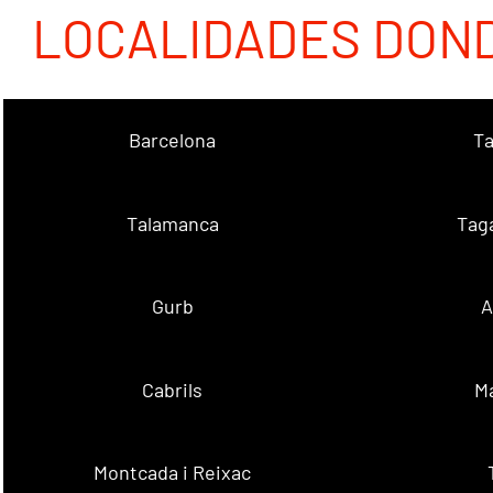
LOCALIDADES DON
Barcelona
Ta
Talamanca
Tag
Gurb
A
Cabrils
M
Montcada i Reixac