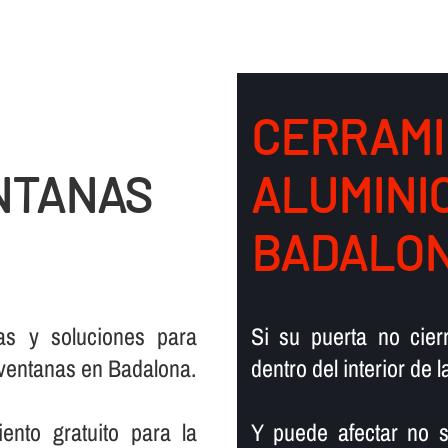
CERRAMI
NTANAS
ALUMINI
BADALO
vas y soluciones para
Si su puerta no cier
ventanas en Badalona.
dentro del interior de 
ento gratuito para la
Y puede afectar no s