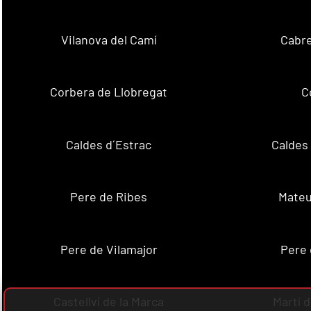
Vilanova del Camí
Cabre
Corbera de Llobregat
C
Caldes d´Estrac
Caldes
Pere de Ribes
Mateu
Pere de Vilamajor
Pere 
Castellví de la Marca
Martí 