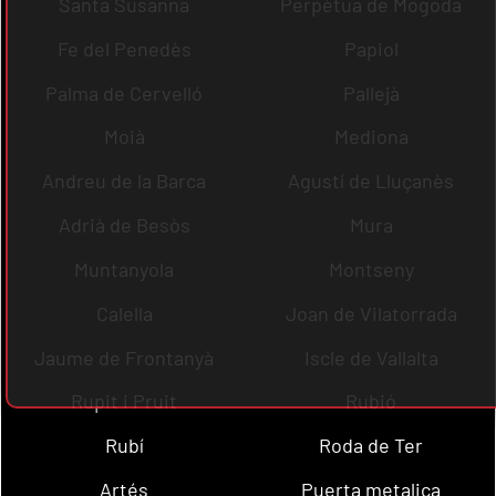
Santa Susanna
Perpètua de Mogoda
Fe del Penedès
Papiol
Palma de Cervelló
Pallejà
Moià
Mediona
Andreu de la Barca
Agustí de Lluçanès
Adrià de Besòs
Mura
Muntanyola
Montseny
Calella
Joan de Vilatorrada
Jaume de Frontanyà
Iscle de Vallalta
Rupit i Pruit
Rubió
Rubí
Roda de Ter
Artés
Puerta metalica