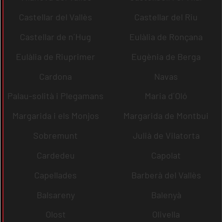
Castellar del Vallès
Castellar del Riu
Castellar de n´Hug
Eulàlia de Ronçana
Eulàlia de Riuprimer
Eugènia de Berga
Cardona
Navas
Palau-solità i Plegamans
Maria d´Oló
Margarida i els Monjos
Margarida de Montbui
Sobremunt
Julià de Vilatorta
Cardedeu
Capolat
Capellades
Barberà del Vallès
Balsareny
Balenyà
Olost
Olivella