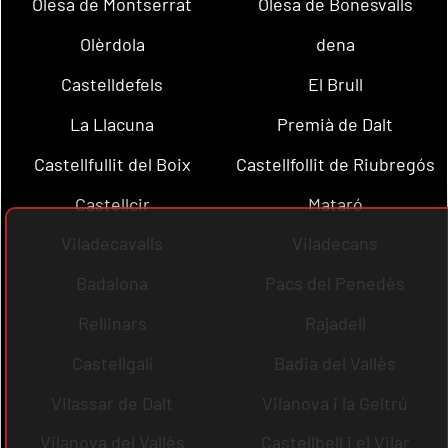
Olesa de Montserrat
Olesa de Bonesvalls
Olèrdola
dena
Castelldefels
El Brull
La Llacuna
Premià de Dalt
Castellfullit del Boix
Castellfollit de Riubregós
Castellcir
Mataró
Viladecavalls
Viladecans
Badalona
Pacs del Penedès
Rellinars
Rajadell
Castellgalí
Badia del Vallès
Vilassar de Dalt
Vilanova i la Geltrú
Vilanova del Vallès
Castellbell i el Vilar