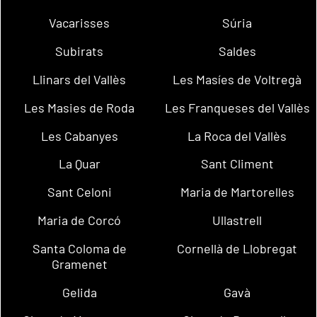
Vacarisses
Súria
Subirats
Saldes
Llinars del Vallès
Les Masíes de Voltregà
Les Masies de Roda
Les Franqueses del Vallès
Les Cabanyes
La Roca del Vallès
La Quar
Sant Climent
Sant Celoni
Maria de Martorelles
Maria de Corcó
Ullastrell
Santa Coloma de
Cornellà de Llobregat
Gramenet
Gelida
Gavà