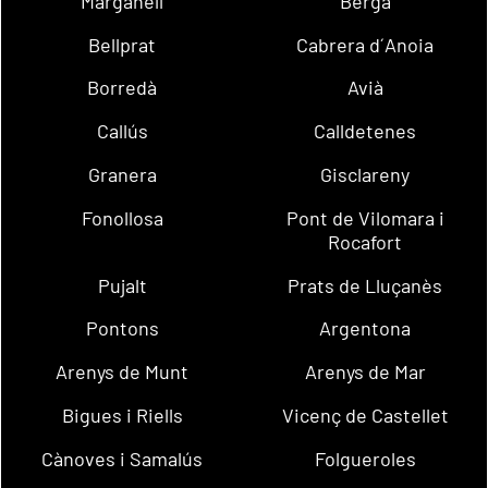
Marganell
Berga
Bellprat
Cabrera d´Anoia
Borredà
Avià
Callús
Calldetenes
Granera
Gisclareny
Fonollosa
Pont de Vilomara i
Rocafort
Pujalt
Prats de Lluçanès
Pontons
Argentona
Arenys de Munt
Arenys de Mar
Bigues i Riells
Vicenç de Castellet
Cànoves i Samalús
Folgueroles