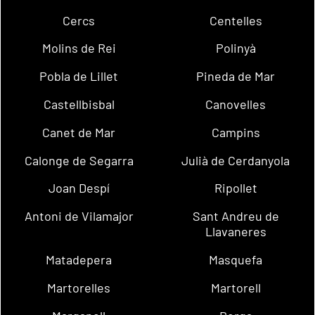
Cercs
Centelles
Molins de Rei
Polinyà
Pobla de Lillet
Pineda de Mar
Castellbisbal
Canovelles
Canet de Mar
Campins
Calonge de Segarra
Julià de Cerdanyola
Joan Despí
Ripollet
Antoni de Vilamajor
Sant Andreu de
Llavaneres
Matadepera
Masquefa
Martorelles
Martorell