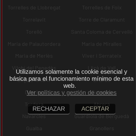
Torrelles de Llobregat
Torrelles de Foix
Torrelavit
Torre de Claramunt
Torelló
Santa Coloma de Cervelló
Maria de Palautordera
Maria de Miralles
Maria de Merlès
Viver i Serrateix
Vilobí del Penedès
Lliçà de Vall
Utilizamos solamente la cookie esencial y
básica para el funcionamiento mínimo de esta
Lliçà d´Amunt
El Bruc
web.
Dosrius
Cubelles
Ver políticas y gestión de cookies
Tordera
Abrera
RECHAZAR
ACEPTAR
Navarcles
Guardiola de Berguedà
Gualba
Granollers