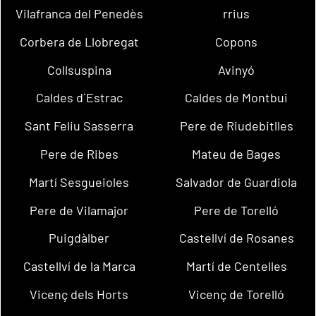
Vilafranca del Penedès
rrius
Corbera de Llobregat
Copons
Collsuspina
Avinyó
Caldes d´Estrac
Caldes de Montbui
Sant Feliu Sasserra
Pere de Riudebitlles
Pere de Ribes
Mateu de Bages
Martí Sesgueioles
Salvador de Guardiola
Pere de Vilamajor
Pere de Torelló
Puigdàlber
Castellví de Rosanes
Castellví de la Marca
Martí de Centelles
Vicenç dels Horts
Vicenç de Torelló