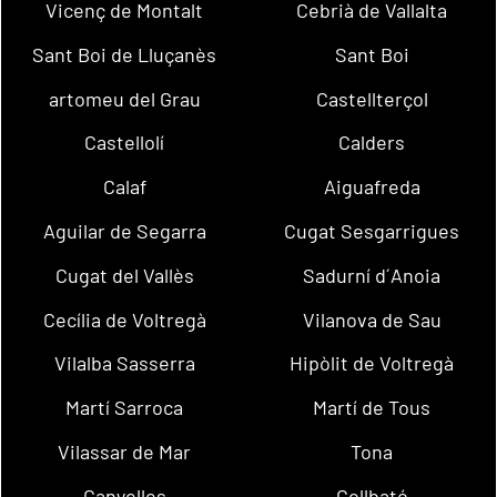
Vicenç de Montalt
Cebrià de Vallalta
Sant Boi de Lluçanès
Sant Boi
artomeu del Grau
Castellterçol
Castellolí
Calders
Calaf
Aiguafreda
Aguilar de Segarra
Cugat Sesgarrigues
Cugat del Vallès
Sadurní d´Anoia
Cecília de Voltregà
Vilanova de Sau
Vilalba Sasserra
Hipòlit de Voltregà
Martí Sarroca
Martí de Tous
Vilassar de Mar
Tona
Canyelles
Collbató