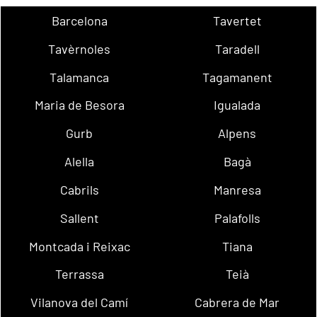
Barcelona
Tavertet
Tavèrnoles
Taradell
Talamanca
Tagamanent
Maria de Besora
Igualada
Gurb
Alpens
Alella
Bagà
Cabrils
Manresa
Sallent
Palafolls
Montcada i Reixac
Tiana
Terrassa
Teià
Vilanova del Camí
Cabrera de Mar