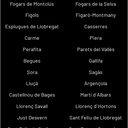
Fogars de Montclús
Fogars de la Selva
Fígols
Figaró-Montmany
Esplugues de Llobregat
Casserres
Carme
Piera
Perafita
Parets del Vallès
Begues
Gallifa
Sora
Sagàs
Lluçà
Argençola
Castellnou de Bages
Martí d´Albars
Llorenç Savall
Llorenç d´Hortons
Just Desvern
Sant Feliu de Llobregat