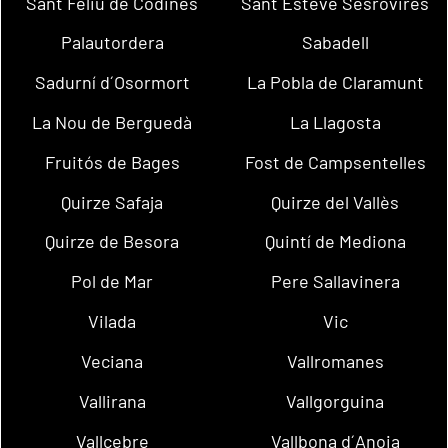
Sant Feliu de Codines
Sant Esteve Sesrovires
Palautordera
Sabadell
Sadurní d´Osormort
La Pobla de Claramunt
La Nou de Berguedà
La Llagosta
Fruitós de Bages
Fost de Campsentelles
Quirze Safaja
Quirze del Vallès
Quirze de Besora
Quintí de Mediona
Pol de Mar
Pere Sallavinera
Vilada
Vic
Veciana
Vallromanes
Vallirana
Vallgorguina
Vallcebre
Vallbona d´Anoia