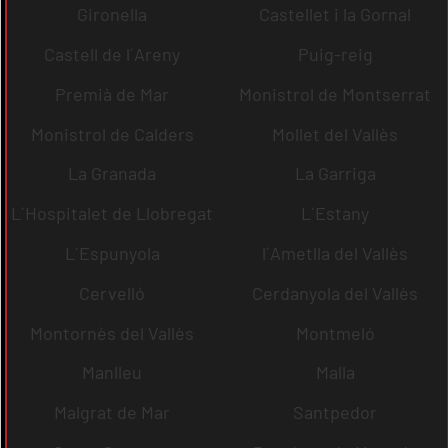
Gironella
Castellet i la Gornal
Castell de l´Areny
Puig-reig
Premià de Mar
Monistrol de Montserrat
Monistrol de Calders
Mollet del Vallès
La Granada
La Garriga
L´Hospitalet de Llobregat
L´Estany
L´Espunyola
l´Ametlla del Vallès
Cervelló
Cerdanyola del Vallès
Montornès del Vallès
Montmeló
Manlleu
Malla
Malgrat de Mar
Santpedor