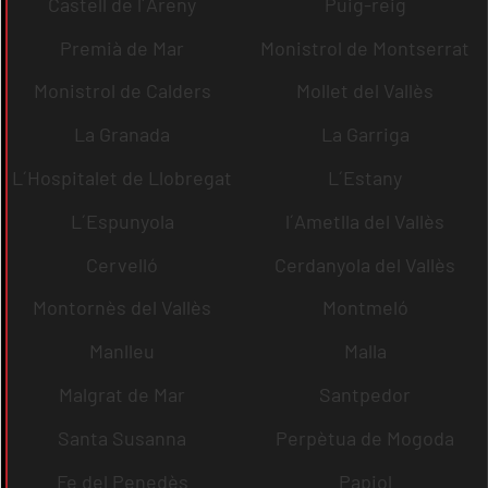
Castell de l´Areny
Puig-reig
Premià de Mar
Monistrol de Montserrat
Monistrol de Calders
Mollet del Vallès
La Granada
La Garriga
L´Hospitalet de Llobregat
L´Estany
L´Espunyola
l´Ametlla del Vallès
Cervelló
Cerdanyola del Vallès
Montornès del Vallès
Montmeló
Manlleu
Malla
Malgrat de Mar
Santpedor
Santa Susanna
Perpètua de Mogoda
Fe del Penedès
Papiol