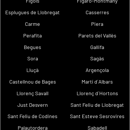
Fígols
Figaró-Montmany
Esplugues de Llobregat
Casserres
Carme
Piera
Perafita
Parets del Vallès
Begues
Gallifa
Sora
Sagàs
Lluçà
Argençola
Castellnou de Bages
Martí d´Albars
Llorenç Savall
Llorenç d´Hortons
Just Desvern
Sant Feliu de Llobregat
Sant Feliu de Codines
Sant Esteve Sesrovires
Palautordera
Sabadell