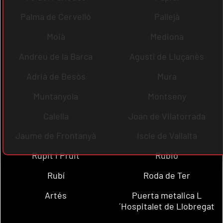
Palma de Cervelló
Pallejà
Moià
Mediona
Andreu de la Barca
Agustí de Lluçanès
Adrià de Besòs
Mura
Muntanyola
Montseny
Calella
Joan de Vilatorrada
Jaume de Frontanyà
Iscle de Vallalta
Rupit i Pruit
Rubió
Rubí
Roda de Ter
Artés
Puerta metalica L
´Hospitalet de Llobregat