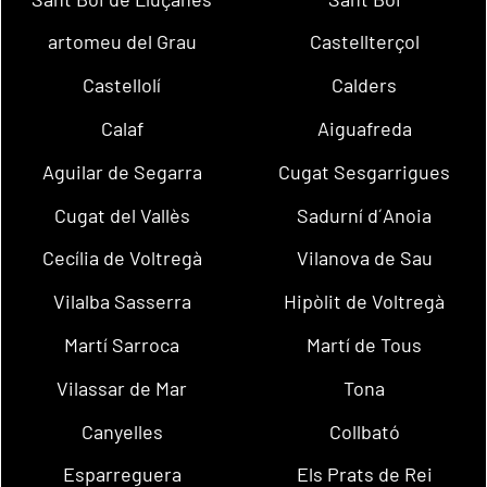
artomeu del Grau
Castellterçol
Castellolí
Calders
Calaf
Aiguafreda
Aguilar de Segarra
Cugat Sesgarrigues
Cugat del Vallès
Sadurní d´Anoia
Cecília de Voltregà
Vilanova de Sau
Vilalba Sasserra
Hipòlit de Voltregà
Martí Sarroca
Martí de Tous
Vilassar de Mar
Tona
Canyelles
Collbató
Esparreguera
Els Prats de Rei