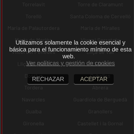
Torrelavit
Torre de Claramunt
Torelló
Santa Coloma de Cervelló
Maria de Palautordera
Maria de Miralles
Maria de Merlès
Viver i Serrateix
Utilizamos solamente la cookie esencial y
básica para el funcionamiento mínimo de esta
Vilobí del Penedès
Lliçà de Vall
web.
Ver políticas y gestión de cookies
Lliçà d´Amunt
El Bruc
Dosrius
Cubelles
RECHAZAR
ACEPTAR
Tordera
Abrera
Navarcles
Guardiola de Berguedà
Gualba
Granollers
Gironella
Castellet i la Gornal