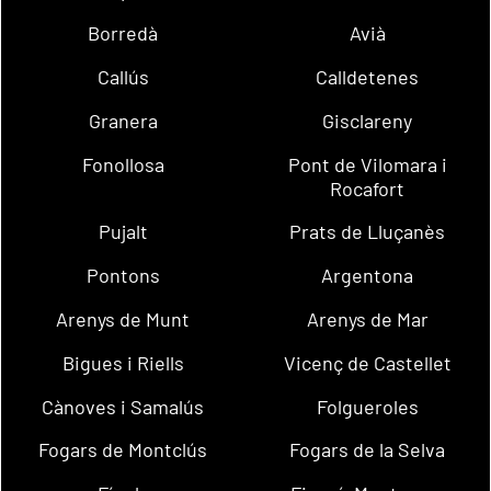
Borredà
Avià
Callús
Calldetenes
Granera
Gisclareny
Fonollosa
Pont de Vilomara i
Rocafort
Pujalt
Prats de Lluçanès
Pontons
Argentona
Arenys de Munt
Arenys de Mar
Bigues i Riells
Vicenç de Castellet
Cànoves i Samalús
Folgueroles
Fogars de Montclús
Fogars de la Selva