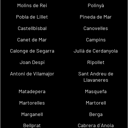
Molins de Rei
Polinyà
Pobla de Lillet
Pineda de Mar
Castellbisbal
Canovelles
Canet de Mar
Campins
Calonge de Segarra
Julià de Cerdanyola
Joan Despí
Ripollet
Antoni de Vilamajor
Sant Andreu de
Llavaneres
Matadepera
Masquefa
Martorelles
Martorell
Marganell
Berga
Bellprat
Cabrera d´Anoia