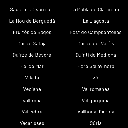
Sadurní d´Osormort
La Pobla de Claramunt
La Nou de Berguedà
La Llagosta
Fruitós de Bages
Fost de Campsentelles
Quirze Safaja
Quirze del Vallès
Quirze de Besora
Quintí de Mediona
Pol de Mar
Pere Sallavinera
Vilada
Vic
Veciana
Vallromanes
Vallirana
Vallgorguina
Vallcebre
Vallbona d´Anoia
Vacarisses
Súria