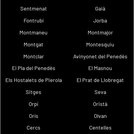
Sentmenat
Gaià
Fontrubí
Jorba
Montmaneu
Montmajor
Montgat
Montesquiu
Montclar
Avinyonet del Penedès
El Pla del Penedès
El Masnou
Els Hostalets de Pierola
El Prat de Llobregat
Sitges
Seva
Orpí
Oristà
Orís
Olvan
Cercs
Centelles