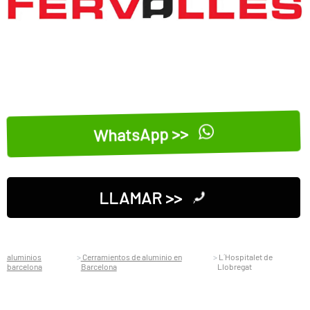
WhatsApp >>
LLAMAR >>
aluminios
Cerramientos de aluminio en
L´Hospitalet de
barcelona
Barcelona
Llobregat