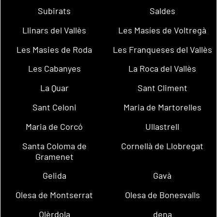
Subirats
Saldes
Llinars del Vallès
Les Masíes de Voltregà
Les Masies de Roda
Les Franqueses del Vallès
Les Cabanyes
La Roca del Vallès
La Quar
Sant Climent
Sant Celoni
Maria de Martorelles
Maria de Corcó
Ullastrell
Santa Coloma de
Cornellà de Llobregat
Gramenet
Gelida
Gavà
Olesa de Montserrat
Olesa de Bonesvalls
Olèrdola
dena