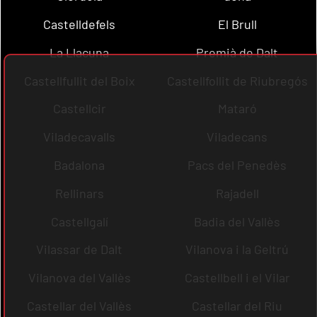
Castelldefels
El Brull
La Llacuna
Premià de Dalt
Castellfullit del Boix
Castellfollit de Riubregós
Castellcir
Mataró
Viladecavalls
Viladecans
Badalona
Pacs del Penedès
Rellinars
Rajadell
Castellgalí
Badia del Vallès
Vilassar de Dalt
Vilanova i la Geltrú
Vilanova del Vallès
Castellbell i el Vilar
Castellar del Vallès
Castellar del Riu