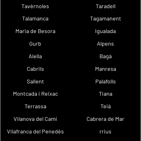
Tavèrnoles
Taradell
Talamanca
Tagamanent
Maria de Besora
Igualada
Gurb
Alpens
Alella
Bagà
Cabrils
Manresa
Sallent
Palafolls
Montcada i Reixac
Tiana
Terrassa
Teià
Vilanova del Camí
Cabrera de Mar
Vilafranca del Penedès
rrius