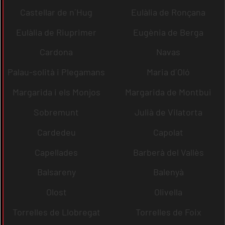
Castellar de n´Hug
Eulàlia de Ronçana
Eulàlia de Riuprimer
Eugènia de Berga
Cardona
Navas
Palau-solità i Plegamans
Maria d´Oló
Margarida i els Monjos
Margarida de Montbui
Sobremunt
Julià de Vilatorta
Cardedeu
Capolat
Capellades
Barberà del Vallès
Balsareny
Balenyà
Olost
Olivella
Torrelles de Llobregat
Torrelles de Foix