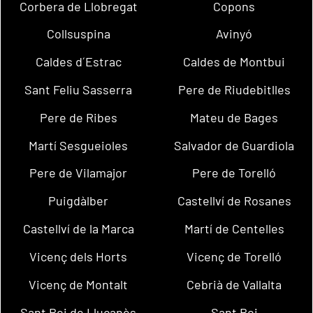
Corbera de Llobregat
Copons
Collsuspina
Avinyó
Caldes d´Estrac
Caldes de Montbui
Sant Feliu Sasserra
Pere de Riudebitlles
Pere de Ribes
Mateu de Bages
Martí Sesgueioles
Salvador de Guardiola
Pere de Vilamajor
Pere de Torelló
Puigdàlber
Castellví de Rosanes
Castellví de la Marca
Martí de Centelles
Vicenç dels Horts
Vicenç de Torelló
Vicenç de Montalt
Cebrià de Vallalta
Sant Boi de Lluçanès
Sant Boi