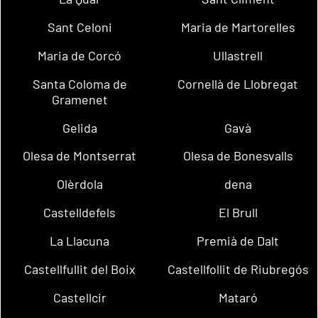
Sant Celoni
Maria de Martorelles
Maria de Corcó
Ullastrell
Santa Coloma de
Cornellà de Llobregat
Gramenet
Gelida
Gavà
Olesa de Montserrat
Olesa de Bonesvalls
Olèrdola
dena
Castelldefels
El Brull
La Llacuna
Premià de Dalt
Castellfullit del Boix
Castellfollit de Riubregós
Castellcir
Mataró