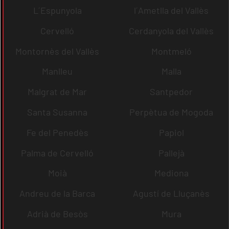
L´Espunyola
l´Ametlla del Vallès
Cervelló
Cerdanyola del Vallès
Montornès del Vallès
Montmeló
Manlleu
Malla
Malgrat de Mar
Santpedor
Santa Susanna
Perpètua de Mogoda
Fe del Penedès
Papiol
Palma de Cervelló
Pallejà
Moià
Mediona
Andreu de la Barca
Agustí de Lluçanès
Adrià de Besòs
Mura