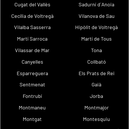
Cugat del Vallès
Sadurní d´Anoia
Cecília de Voltregà
Vilanova de Sau
Vilalba Sasserra
Hipòlit de Voltregà
Martí Sarroca
Martí de Tous
Vilassar de Mar
Tona
Canyelles
Collbató
Esparreguera
Els Prats de Rei
Sentmenat
Gaià
Fontrubí
Jorba
Montmaneu
Montmajor
Montgat
Montesquiu