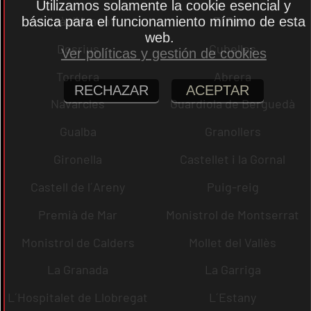
Utilizamos solamente la cookie esencial y
Lliçà d´Amunt
El Bruc
básica para el funcionamiento mínimo de esta
web.
Dosrius
Cubelles
Ver políticas y gestión de cookies
Tordera
Abrera
RECHAZAR
ACEPTAR
Navarcles
Guardiola de Berguedà
Gualba
Granollers
Gironella
Castellet i la Gornal
Castell de l´Areny
Puig-reig
Premià de Mar
Monistrol de Montserrat
Monistrol de Calders
Mollet del Vallès
La Granada
La Garriga
L´Hospitalet de Llobregat
L´Estany