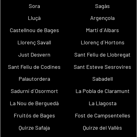
Sora
Sagàs
Lluçà
Argençola
Castellnou de Bages
Martí d´Albars
Llorenç Savall
Llorenç d´Hortons
Just Desvern
Sant Feliu de Llobregat
Sant Feliu de Codines
Sant Esteve Sesrovires
Palautordera
Sabadell
Sadurní d´Osormort
La Pobla de Claramunt
La Nou de Berguedà
La Llagosta
Fruitós de Bages
Fost de Campsentelles
Quirze Safaja
Quirze del Vallès