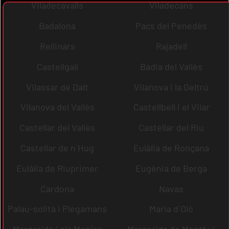
Viladecavalls
Viladecans
Badalona
Pacs del Penedès
Rellinars
Rajadell
Castellgalí
Badia del Vallès
Vilassar de Dalt
Vilanova i la Geltrú
Vilanova del Vallès
Castellbell i el Vilar
Castellar del Vallès
Castellar del Riu
Castellar de n´Hug
Eulàlia de Ronçana
Eulàlia de Riuprimer
Eugènia de Berga
Cardona
Navas
Palau-solità i Plegamans
Maria d´Oló