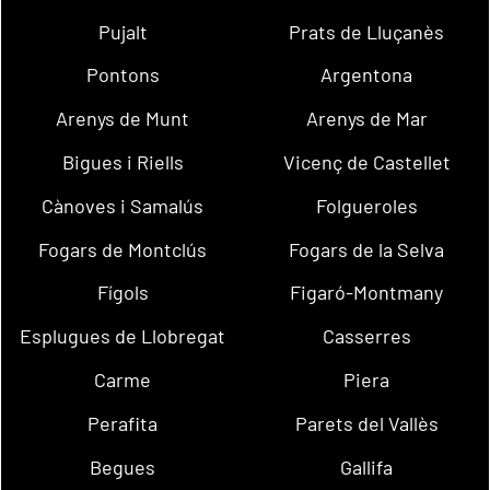
Pujalt
Prats de Lluçanès
Pontons
Argentona
Arenys de Munt
Arenys de Mar
Bigues i Riells
Vicenç de Castellet
Cànoves i Samalús
Folgueroles
Fogars de Montclús
Fogars de la Selva
Fígols
Figaró-Montmany
Esplugues de Llobregat
Casserres
Carme
Piera
Perafita
Parets del Vallès
Begues
Gallifa