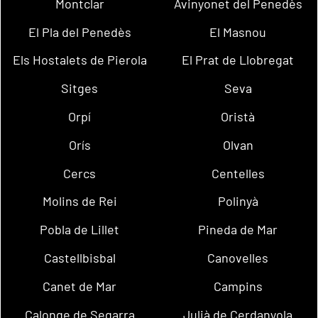
Montclar
Avinyonet del Penedès
El Pla del Penedès
El Masnou
Els Hostalets de Pierola
El Prat de Llobregat
Sitges
Seva
Orpí
Oristà
Orís
Olvan
Cercs
Centelles
Molins de Rei
Polinyà
Pobla de Lillet
Pineda de Mar
Castellbisbal
Canovelles
Canet de Mar
Campins
Calonge de Segarra
Julià de Cerdanyola