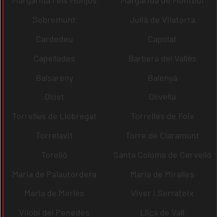
Margarida i els Monjos
Margarida de Montbui
Sobremunt
Julià de Vilatorta
Cardedeu
Capolat
Capellades
Barberà del Vallès
Balsareny
Balenyà
Olost
Olivella
Torrelles de Llobregat
Torrelles de Foix
Torrelavit
Torre de Claramunt
Torelló
Santa Coloma de Cervelló
Maria de Palautordera
Maria de Miralles
Maria de Merlès
Viver i Serrateix
Vilobí del Penedès
Lliçà de Vall