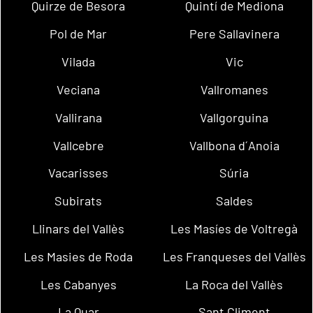
Quirze de Besora
Quintí de Mediona
Pol de Mar
Pere Sallavinera
Vilada
Vic
Veciana
Vallromanes
Vallirana
Vallgorguina
Vallcebre
Vallbona d´Anoia
Vacarisses
Súria
Subirats
Saldes
Llinars del Vallès
Les Masíes de Voltregà
Les Masies de Roda
Les Franqueses del Vallès
Les Cabanyes
La Roca del Vallès
La Quar
Sant Climent