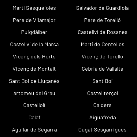
Martí Sesgueioles
Salvador de Guardiola
Pere de Vilamajor
Pere de Torelló
Puigdàlber
Castellví de Rosanes
Castellví de la Marca
Martí de Centelles
Vicenç dels Horts
Vicenç de Torelló
Vicenç de Montalt
Cebrià de Vallalta
Sant Boi de Lluçanès
Sant Boi
artomeu del Grau
Castellterçol
Castellolí
Calders
Calaf
Aiguafreda
Aguilar de Segarra
Cugat Sesgarrigues