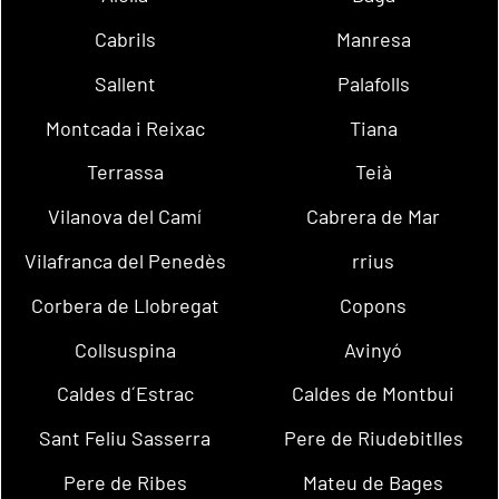
Cabrils
Manresa
Sallent
Palafolls
Montcada i Reixac
Tiana
Terrassa
Teià
Vilanova del Camí
Cabrera de Mar
Vilafranca del Penedès
rrius
Corbera de Llobregat
Copons
Collsuspina
Avinyó
Caldes d´Estrac
Caldes de Montbui
Sant Feliu Sasserra
Pere de Riudebitlles
Pere de Ribes
Mateu de Bages