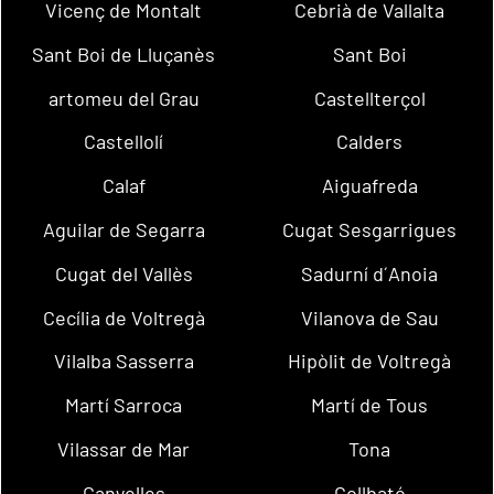
Vicenç de Montalt
Cebrià de Vallalta
Sant Boi de Lluçanès
Sant Boi
artomeu del Grau
Castellterçol
Castellolí
Calders
Calaf
Aiguafreda
Aguilar de Segarra
Cugat Sesgarrigues
Cugat del Vallès
Sadurní d´Anoia
Cecília de Voltregà
Vilanova de Sau
Vilalba Sasserra
Hipòlit de Voltregà
Martí Sarroca
Martí de Tous
Vilassar de Mar
Tona
Canyelles
Collbató