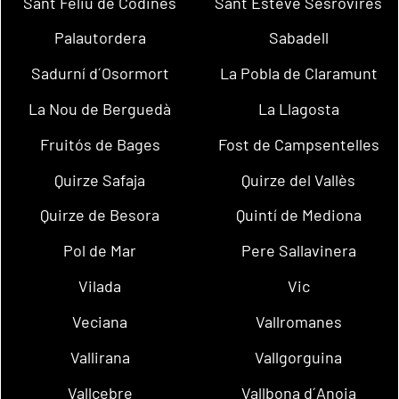
Sant Feliu de Codines
Sant Esteve Sesrovires
Palautordera
Sabadell
Sadurní d´Osormort
La Pobla de Claramunt
La Nou de Berguedà
La Llagosta
Fruitós de Bages
Fost de Campsentelles
Quirze Safaja
Quirze del Vallès
Quirze de Besora
Quintí de Mediona
Pol de Mar
Pere Sallavinera
Vilada
Vic
Veciana
Vallromanes
Vallirana
Vallgorguina
Vallcebre
Vallbona d´Anoia