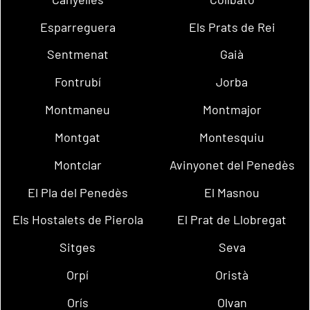
Esparreguera
Els Prats de Rei
Sentmenat
Gaià
Fontrubí
Jorba
Montmaneu
Montmajor
Montgat
Montesquiu
Montclar
Avinyonet del Penedès
El Pla del Penedès
El Masnou
Els Hostalets de Pierola
El Prat de Llobregat
Sitges
Seva
Orpí
Oristà
Orís
Olvan