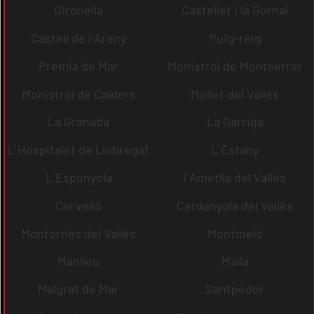
Gironella
Castellet i la Gornal
Castell de l´Areny
Puig-reig
Premià de Mar
Monistrol de Montserrat
Monistrol de Calders
Mollet del Vallès
La Granada
La Garriga
L´Hospitalet de Llobregat
L´Estany
L´Espunyola
l´Ametlla del Vallès
Cervelló
Cerdanyola del Vallès
Montornès del Vallès
Montmeló
Manlleu
Malla
Malgrat de Mar
Santpedor