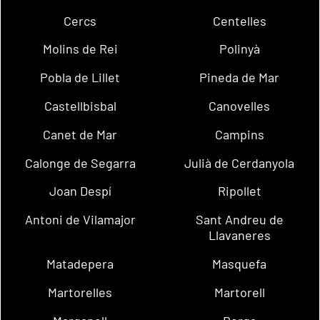
Cercs
Centelles
Molins de Rei
Polinyà
Pobla de Lillet
Pineda de Mar
Castellbisbal
Canovelles
Canet de Mar
Campins
Calonge de Segarra
Julià de Cerdanyola
Joan Despí
Ripollet
Antoni de Vilamajor
Sant Andreu de
Llavaneres
Matadepera
Masquefa
Martorelles
Martorell