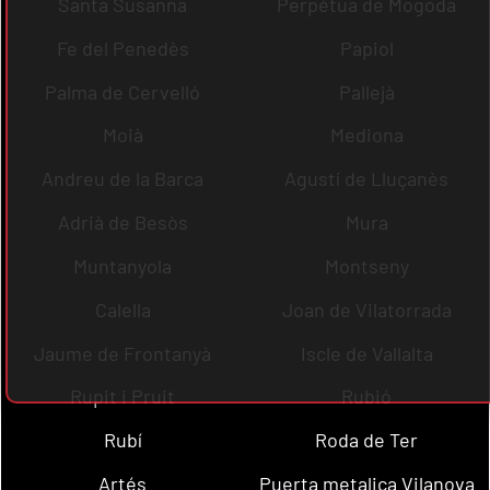
Santa Susanna
Perpètua de Mogoda
Fe del Penedès
Papiol
Palma de Cervelló
Pallejà
Moià
Mediona
Andreu de la Barca
Agustí de Lluçanès
Adrià de Besòs
Mura
Muntanyola
Montseny
Calella
Joan de Vilatorrada
Jaume de Frontanyà
Iscle de Vallalta
Rupit i Pruit
Rubió
Rubí
Roda de Ter
Artés
Puerta metalica Vilanova