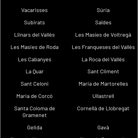
Vacarisses
Súria
Subirats
Saldes
Llinars del Vallès
Les Masíes de Voltregà
Les Masies de Roda
Les Franqueses del Vallès
Les Cabanyes
La Roca del Vallès
La Quar
Sant Climent
Sant Celoni
Maria de Martorelles
Maria de Corcó
Ullastrell
Santa Coloma de
Cornellà de Llobregat
Gramenet
Gelida
Gavà