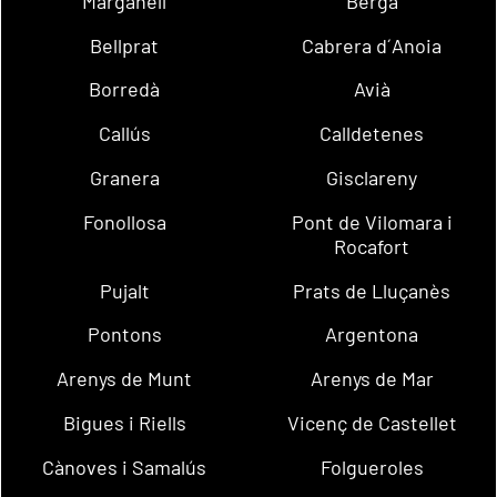
Marganell
Berga
Bellprat
Cabrera d´Anoia
Borredà
Avià
Callús
Calldetenes
Granera
Gisclareny
Fonollosa
Pont de Vilomara i
Rocafort
Pujalt
Prats de Lluçanès
Pontons
Argentona
Arenys de Munt
Arenys de Mar
Bigues i Riells
Vicenç de Castellet
Cànoves i Samalús
Folgueroles