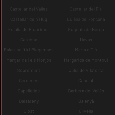
Castellar del Vallès
Castellar del Riu
Castellar de n´Hug
Eulàlia de Ronçana
Eulàlia de Riuprimer
Eugènia de Berga
Cardona
Navas
Palau-solità i Plegamans
Maria d´Oló
Margarida i els Monjos
Margarida de Montbui
Sobremunt
Julià de Vilatorta
Cardedeu
Capolat
Capellades
Barberà del Vallès
Balsareny
Balenyà
Olost
Olivella