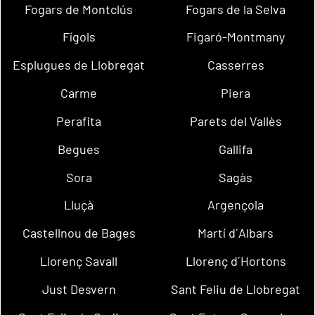
Fogars de Montclús
Fogars de la Selva
Fígols
Figaró-Montmany
Esplugues de Llobregat
Casserres
Carme
Piera
Perafita
Parets del Vallès
Begues
Gallifa
Sora
Sagàs
Lluçà
Argençola
Castellnou de Bages
Martí d´Albars
Llorenç Savall
Llorenç d´Hortons
Just Desvern
Sant Feliu de Llobregat