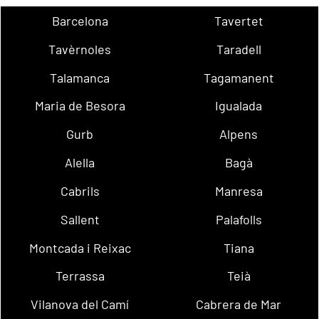
Barcelona
Tavertet
Tavèrnoles
Taradell
Talamanca
Tagamanent
Maria de Besora
Igualada
Gurb
Alpens
Alella
Bagà
Cabrils
Manresa
Sallent
Palafolls
Montcada i Reixac
Tiana
Terrassa
Teià
Vilanova del Camí
Cabrera de Mar