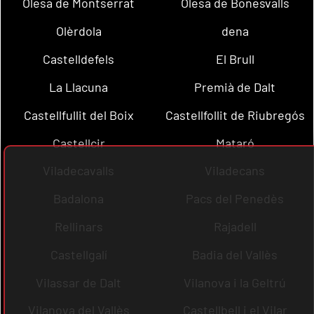
Olesa de Montserrat
Olesa de Bonesvalls
Olèrdola
dena
Castelldefels
El Brull
La Llacuna
Premià de Dalt
Castellfullit del Boix
Castellfollit de Riubregós
Castellcir
Mataró
Viladecavalls
Viladecans
Badalona
Pacs del Penedès
Rellinars
Rajadell
Castellgalí
Badia del Vallès
Vilassar de Dalt
Vilanova i la Geltrú
Vilanova del Vallès
Castellbell i el Vilar