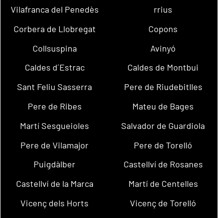
Vilafranca del Penedès
rrius
Corbera de Llobregat
Copons
Collsuspina
Avinyó
Caldes d´Estrac
Caldes de Montbui
Sant Feliu Sasserra
Pere de Riudebitlles
Pere de Ribes
Mateu de Bages
Martí Sesgueioles
Salvador de Guardiola
Pere de Vilamajor
Pere de Torelló
Puigdàlber
Castellví de Rosanes
Castellví de la Marca
Martí de Centelles
Vicenç dels Horts
Vicenç de Torelló