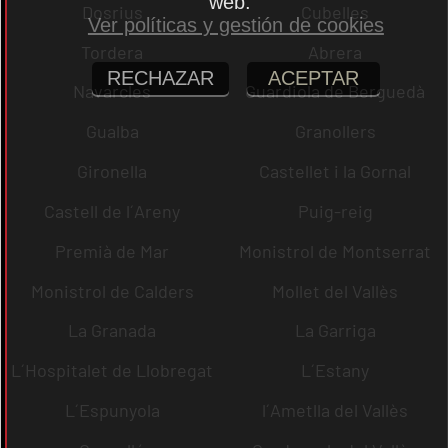
web.
Dosrius
Cubelles
Ver políticas y gestión de cookies
Tordera
Abrera
RECHAZAR
ACEPTAR
Navarcles
Guardiola de Berguedà
Gualba
Granollers
Gironella
Castellet i la Gornal
Castell de l´Areny
Puig-reig
Premià de Mar
Monistrol de Montserrat
Monistrol de Calders
Mollet del Vallès
La Granada
La Garriga
L´Hospitalet de Llobregat
L´Estany
L´Espunyola
l´Ametlla del Vallès