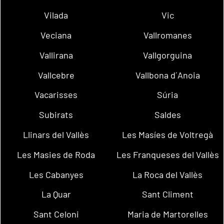
Vilada
Vic
Veciana
Vallromanes
Vallirana
Vallgorguina
Vallcebre
Vallbona d´Anoia
Vacarisses
Súria
Subirats
Saldes
Llinars del Vallès
Les Masíes de Voltregà
Les Masies de Roda
Les Franqueses del Vallès
Les Cabanyes
La Roca del Vallès
La Quar
Sant Climent
Sant Celoni
Maria de Martorelles