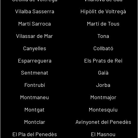
Vilalba Sasserra
Hipòlit de Voltregà
Martí Sarroca
Martí de Tous
Vilassar de Mar
Tona
Canyelles
Collbató
Esparreguera
Els Prats de Rei
Sentmenat
Gaià
Fontrubí
Jorba
Montmaneu
Montmajor
Montgat
Montesquiu
Montclar
Avinyonet del Penedès
El Pla del Penedès
El Masnou