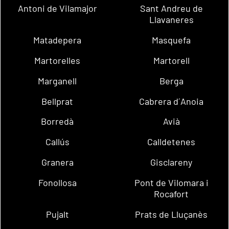
Antoni de Vilamajor
Sant Andreu de
Llavaneres
Matadepera
Masquefa
Martorelles
Martorell
Marganell
Berga
Bellprat
Cabrera d´Anoia
Borredà
Avià
Callús
Calldetenes
Granera
Gisclareny
Fonollosa
Pont de Vilomara i
Rocafort
Pujalt
Prats de Lluçanès