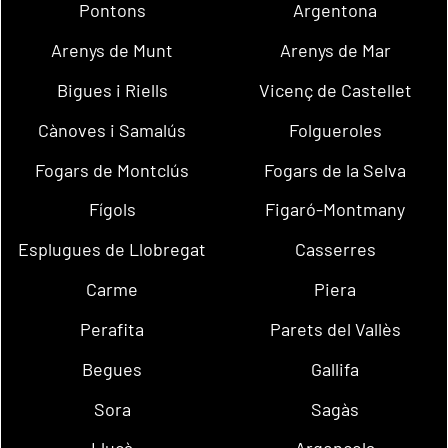
Pontons
Argentona
Arenys de Munt
Arenys de Mar
Bigues i Riells
Vicenç de Castellet
Cànoves i Samalús
Folgueroles
Fogars de Montclús
Fogars de la Selva
Fígols
Figaró-Montmany
Esplugues de Llobregat
Casserres
Carme
Piera
Perafita
Parets del Vallès
Begues
Gallifa
Sora
Sagàs