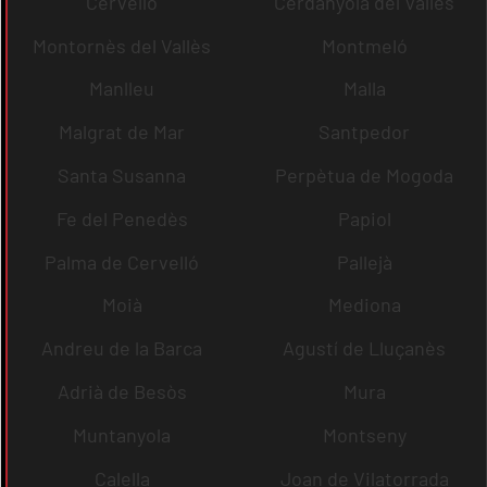
Cervelló
Cerdanyola del Vallès
Montornès del Vallès
Montmeló
Manlleu
Malla
Malgrat de Mar
Santpedor
Santa Susanna
Perpètua de Mogoda
Fe del Penedès
Papiol
Palma de Cervelló
Pallejà
Moià
Mediona
Andreu de la Barca
Agustí de Lluçanès
Adrià de Besòs
Mura
Muntanyola
Montseny
Calella
Joan de Vilatorrada