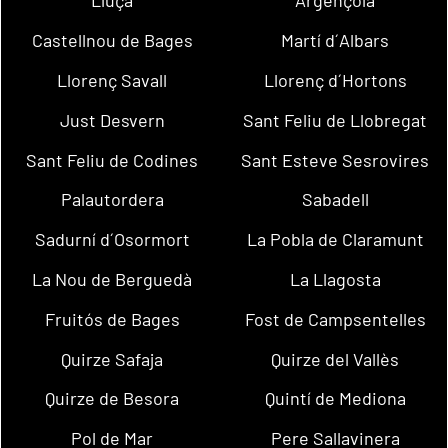
Lluçà
Argençola
Castellnou de Bages
Martí d´Albars
Llorenç Savall
Llorenç d´Hortons
Just Desvern
Sant Feliu de Llobregat
Sant Feliu de Codines
Sant Esteve Sesrovires
Palautordera
Sabadell
Sadurní d´Osormort
La Pobla de Claramunt
La Nou de Berguedà
La Llagosta
Fruitós de Bages
Fost de Campsentelles
Quirze Safaja
Quirze del Vallès
Quirze de Besora
Quintí de Mediona
Pol de Mar
Pere Sallavinera