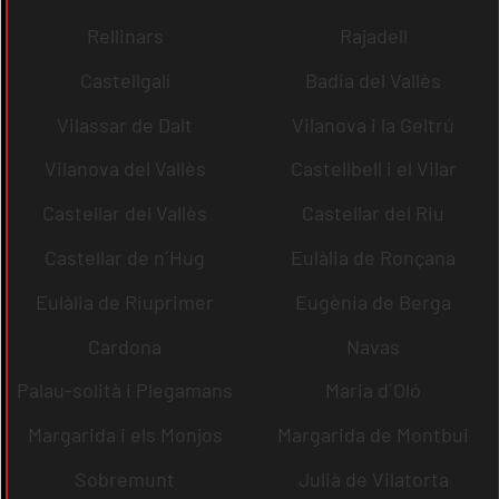
Rellinars
Rajadell
Castellgalí
Badia del Vallès
Vilassar de Dalt
Vilanova i la Geltrú
Vilanova del Vallès
Castellbell i el Vilar
Castellar del Vallès
Castellar del Riu
Castellar de n´Hug
Eulàlia de Ronçana
Eulàlia de Riuprimer
Eugènia de Berga
Cardona
Navas
Palau-solità i Plegamans
Maria d´Oló
Margarida i els Monjos
Margarida de Montbui
Sobremunt
Julià de Vilatorta