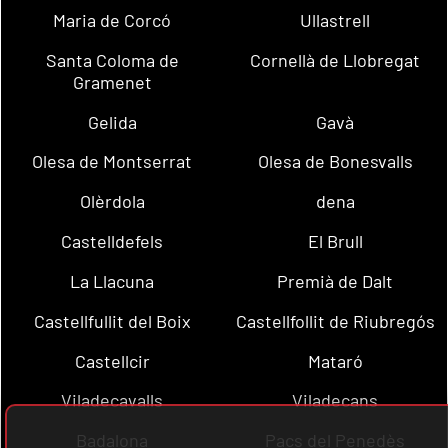
Maria de Corcó
Ullastrell
Santa Coloma de
Cornellà de Llobregat
Gramenet
Gelida
Gavà
Olesa de Montserrat
Olesa de Bonesvalls
Olèrdola
dena
Castelldefels
El Brull
La Llacuna
Premià de Dalt
Castellfullit del Boix
Castellfollit de Riubregós
Castellcir
Mataró
Viladecavalls
Viladecans
Badalona
Pacs del Penedès