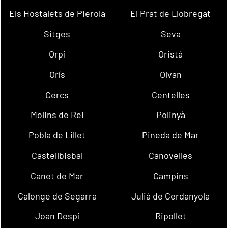
Els Hostalets de Pierola
El Prat de Llobregat
Sitges
Seva
Orpí
Oristà
Orís
Olvan
Cercs
Centelles
Molins de Rei
Polinyà
Pobla de Lillet
Pineda de Mar
Castellbisbal
Canovelles
Canet de Mar
Campins
Calonge de Segarra
Julià de Cerdanyola
Joan Despí
Ripollet