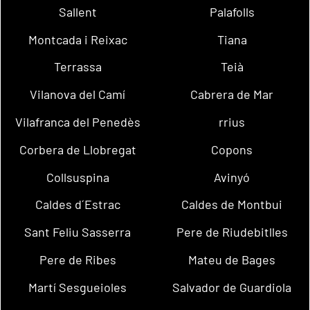
Sallent
Palafolls
Montcada i Reixac
Tiana
Terrassa
Teià
Vilanova del Camí
Cabrera de Mar
Vilafranca del Penedès
rrius
Corbera de Llobregat
Copons
Collsuspina
Avinyó
Caldes d´Estrac
Caldes de Montbui
Sant Feliu Sasserra
Pere de Riudebitlles
Pere de Ribes
Mateu de Bages
Martí Sesgueioles
Salvador de Guardiola