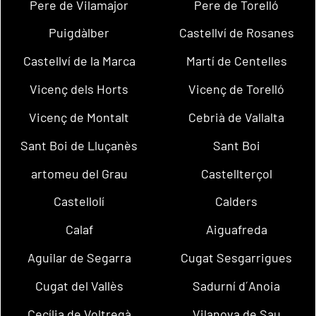
Pere de Vilamajor
Pere de Torelló
Puigdàlber
Castellví de Rosanes
Castellví de la Marca
Martí de Centelles
Vicenç dels Horts
Vicenç de Torelló
Vicenç de Montalt
Cebrià de Vallalta
Sant Boi de Lluçanès
Sant Boi
artomeu del Grau
Castellterçol
Castellolí
Calders
Calaf
Aiguafreda
Aguilar de Segarra
Cugat Sesgarrigues
Cugat del Vallès
Sadurní d´Anoia
Cecília de Voltregà
Vilanova de Sau