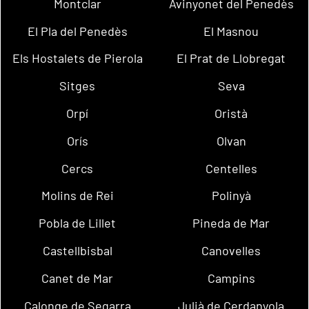
Montclar
Avinyonet del Penedès
El Pla del Penedès
El Masnou
Els Hostalets de Pierola
El Prat de Llobregat
Sitges
Seva
Orpí
Oristà
Orís
Olvan
Cercs
Centelles
Molins de Rei
Polinyà
Pobla de Lillet
Pineda de Mar
Castellbisbal
Canovelles
Canet de Mar
Campins
Calonge de Segarra
Julià de Cerdanyola