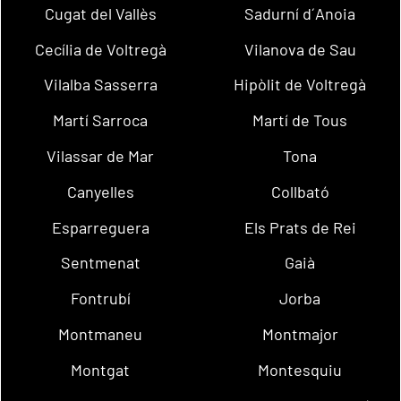
Cugat del Vallès
Sadurní d´Anoia
Cecília de Voltregà
Vilanova de Sau
Vilalba Sasserra
Hipòlit de Voltregà
Martí Sarroca
Martí de Tous
Vilassar de Mar
Tona
Canyelles
Collbató
Esparreguera
Els Prats de Rei
Sentmenat
Gaià
Fontrubí
Jorba
Montmaneu
Montmajor
Montgat
Montesquiu