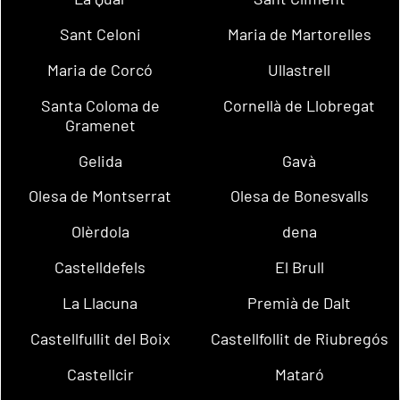
Sant Celoni
Maria de Martorelles
Maria de Corcó
Ullastrell
Santa Coloma de
Cornellà de Llobregat
Gramenet
Gelida
Gavà
Olesa de Montserrat
Olesa de Bonesvalls
Olèrdola
dena
Castelldefels
El Brull
La Llacuna
Premià de Dalt
Castellfullit del Boix
Castellfollit de Riubregós
Castellcir
Mataró