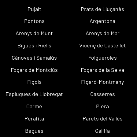
Pujalt
Prats de Lluçanès
Pontons
Argentona
Arenys de Munt
Arenys de Mar
Bigues i Riells
Vicenç de Castellet
Cànoves i Samalús
Folgueroles
Fogars de Montclús
Fogars de la Selva
Fígols
Figaró-Montmany
Esplugues de Llobregat
Casserres
Carme
Piera
Perafita
Parets del Vallès
Begues
Gallifa