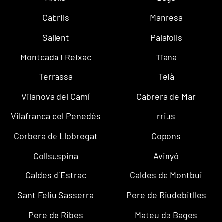
Cabrils
Manresa
Sallent
Palafolls
Montcada i Reixac
Tiana
Terrassa
Teià
Vilanova del Camí
Cabrera de Mar
Vilafranca del Penedès
rrius
Corbera de Llobregat
Copons
Collsuspina
Avinyó
Caldes d´Estrac
Caldes de Montbui
Sant Feliu Sasserra
Pere de Riudebitlles
Pere de Ribes
Mateu de Bages