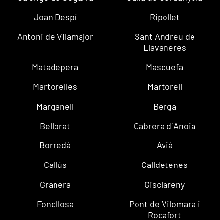
Joan Despí
Ripollet
Antoni de Vilamajor
Sant Andreu de
Llavaneres
Matadepera
Masquefa
Martorelles
Martorell
Marganell
Berga
Bellprat
Cabrera d´Anoia
Borredà
Avià
Callús
Calldetenes
Granera
Gisclareny
Fonollosa
Pont de Vilomara i
Rocafort