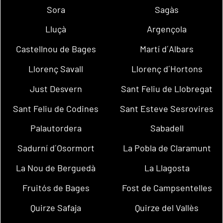
Sora
Sagàs
Lluçà
Argençola
Castellnou de Bages
Martí d´Albars
Llorenç Savall
Llorenç d´Hortons
Just Desvern
Sant Feliu de Llobregat
Sant Feliu de Codines
Sant Esteve Sesrovires
Palautordera
Sabadell
Sadurní d´Osormort
La Pobla de Claramunt
La Nou de Berguedà
La Llagosta
Fruitós de Bages
Fost de Campsentelles
Quirze Safaja
Quirze del Vallès