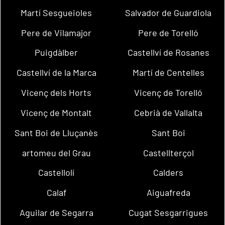
Martí Sesgueioles
Salvador de Guardiola
Pere de Vilamajor
Pere de Torelló
Puigdàlber
Castellví de Rosanes
Castellví de la Marca
Martí de Centelles
Vicenç dels Horts
Vicenç de Torelló
Vicenç de Montalt
Cebrià de Vallalta
Sant Boi de Lluçanès
Sant Boi
artomeu del Grau
Castellterçol
Castellolí
Calders
Calaf
Aiguafreda
Aguilar de Segarra
Cugat Sesgarrigues