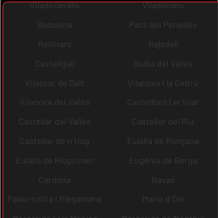
Viladecavalls
Viladecans
Badalona
Pacs del Penedès
Rellinars
Rajadell
Castellgalí
Badia del Vallès
Vilassar de Dalt
Vilanova i la Geltrú
Vilanova del Vallès
Castellbell i el Vilar
Castellar del Vallès
Castellar del Riu
Castellar de n´Hug
Eulàlia de Ronçana
Eulàlia de Riuprimer
Eugènia de Berga
Cardona
Navas
Palau-solità i Plegamans
Maria d´Oló