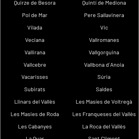
Quirze de Besora
Quintí de Mediona
Pol de Mar
Pere Sallavinera
Vilada
Vic
Veciana
Vallromanes
Vallirana
Vallgorguina
Vallcebre
Vallbona d´Anoia
Vacarisses
Súria
Subirats
Saldes
Llinars del Vallès
Les Masíes de Voltregà
Les Masies de Roda
Les Franqueses del Vallès
Les Cabanyes
La Roca del Vallès
La Quar
Sant Climent