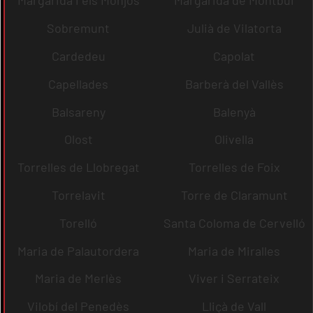
Margarida i els Monjos
Margarida de Montbui
Sobremunt
Julià de Vilatorta
Cardedeu
Capolat
Capellades
Barberà del Vallès
Balsareny
Balenyà
Olost
Olivella
Torrelles de Llobregat
Torrelles de Foix
Torrelavit
Torre de Claramunt
Torelló
Santa Coloma de Cervelló
Maria de Palautordera
Maria de Miralles
Maria de Merlès
Viver i Serrateix
Vilobí del Penedès
Lliçà de Vall