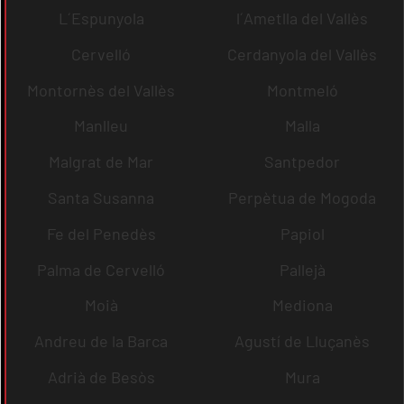
L´Espunyola
l´Ametlla del Vallès
Cervelló
Cerdanyola del Vallès
Montornès del Vallès
Montmeló
Manlleu
Malla
Malgrat de Mar
Santpedor
Santa Susanna
Perpètua de Mogoda
Fe del Penedès
Papiol
Palma de Cervelló
Pallejà
Moià
Mediona
Andreu de la Barca
Agustí de Lluçanès
Adrià de Besòs
Mura