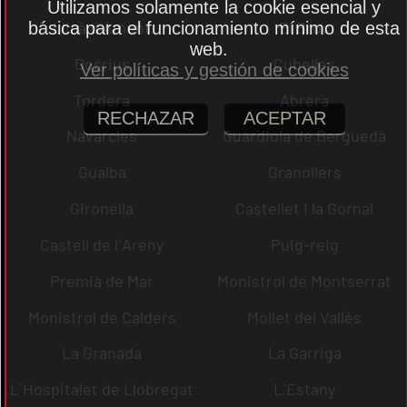
Utilizamos solamente la cookie esencial y
Lliçà d´Amunt
El Bruc
básica para el funcionamiento mínimo de esta
web.
Dosrius
Cubelles
Ver políticas y gestión de cookies
Tordera
Abrera
RECHAZAR
ACEPTAR
Navarcles
Guardiola de Berguedà
Gualba
Granollers
Gironella
Castellet i la Gornal
Castell de l´Areny
Puig-reig
Premià de Mar
Monistrol de Montserrat
Monistrol de Calders
Mollet del Vallès
La Granada
La Garriga
L´Hospitalet de Llobregat
L´Estany