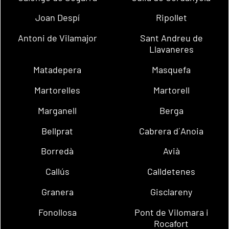
Joan Despí
Ripollet
Antoni de Vilamajor
Sant Andreu de
Llavaneres
Matadepera
Masquefa
Martorelles
Martorell
Marganell
Berga
Bellprat
Cabrera d´Anoia
Borredà
Avià
Callús
Calldetenes
Granera
Gisclareny
Fonollosa
Pont de Vilomara i
Rocafort