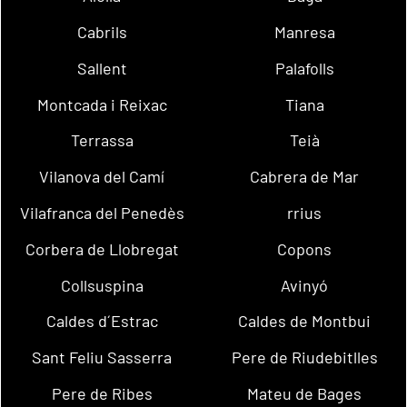
Cabrils
Manresa
Sallent
Palafolls
Montcada i Reixac
Tiana
Terrassa
Teià
Vilanova del Camí
Cabrera de Mar
Vilafranca del Penedès
rrius
Corbera de Llobregat
Copons
Collsuspina
Avinyó
Caldes d´Estrac
Caldes de Montbui
Sant Feliu Sasserra
Pere de Riudebitlles
Pere de Ribes
Mateu de Bages