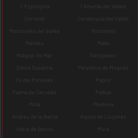
L´Espunyola
l´Ametlla del Vallès
Cervelló
Cerdanyola del Vallès
Montornès del Vallès
Montmeló
Manlleu
Malla
Malgrat de Mar
Santpedor
Santa Susanna
Perpètua de Mogoda
Fe del Penedès
Papiol
Palma de Cervelló
Pallejà
Moià
Mediona
Andreu de la Barca
Agustí de Lluçanès
Adrià de Besòs
Mura