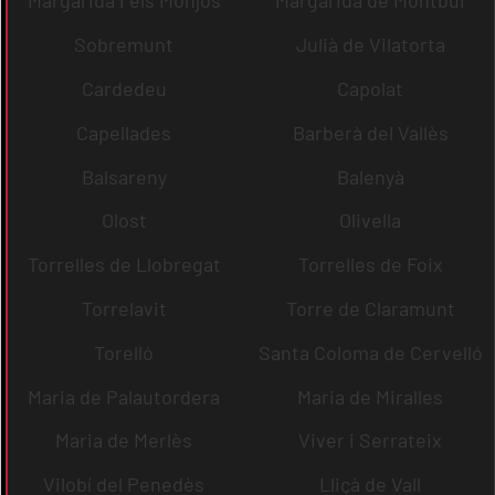
Margarida i els Monjos
Margarida de Montbui
Sobremunt
Julià de Vilatorta
Cardedeu
Capolat
Capellades
Barberà del Vallès
Balsareny
Balenyà
Olost
Olivella
Torrelles de Llobregat
Torrelles de Foix
Torrelavit
Torre de Claramunt
Torelló
Santa Coloma de Cervelló
Maria de Palautordera
Maria de Miralles
Maria de Merlès
Viver i Serrateix
Vilobí del Penedès
Lliçà de Vall