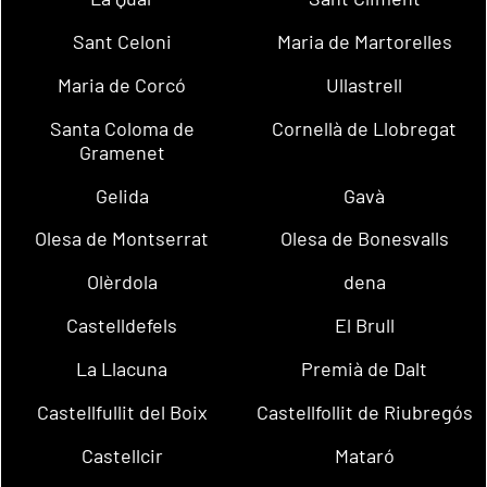
Sant Celoni
Maria de Martorelles
Maria de Corcó
Ullastrell
Santa Coloma de
Cornellà de Llobregat
Gramenet
Gelida
Gavà
Olesa de Montserrat
Olesa de Bonesvalls
Olèrdola
dena
Castelldefels
El Brull
La Llacuna
Premià de Dalt
Castellfullit del Boix
Castellfollit de Riubregós
Castellcir
Mataró