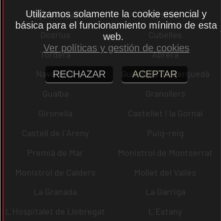
Utilizamos solamente la cookie esencial y
Lliçà d´Amunt
El Bruc
básica para el funcionamiento mínimo de esta
Dosrius
Cubelles
web.
Ver políticas y gestión de cookies
Tordera
Abrera
Navarcles
Guardiola de Berguedà
RECHAZAR
ACEPTAR
Gualba
Granollers
Gironella
Castellet i la Gornal
Castell de l´Areny
Puig-reig
Premià de Mar
Monistrol de Montserrat
Monistrol de Calders
Mollet del Vallès
La Granada
La Garriga
L´Hospitalet de Llobregat
L´Estany