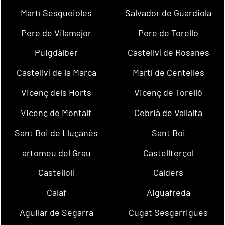
Martí Sesgueioles
Salvador de Guardiola
Pere de Vilamajor
Pere de Torelló
Puigdàlber
Castellví de Rosanes
Castellví de la Marca
Martí de Centelles
Vicenç dels Horts
Vicenç de Torelló
Vicenç de Montalt
Cebrià de Vallalta
Sant Boi de Lluçanès
Sant Boi
artomeu del Grau
Castellterçol
Castellolí
Calders
Calaf
Aiguafreda
Aguilar de Segarra
Cugat Sesgarrigues