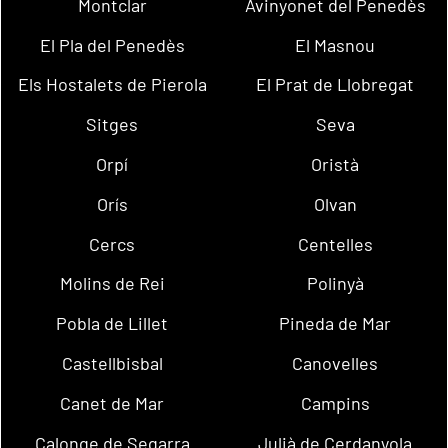
Montclar
Avinyonet del Penedès
El Pla del Penedès
El Masnou
Els Hostalets de Pierola
El Prat de Llobregat
Sitges
Seva
Orpí
Oristà
Orís
Olvan
Cercs
Centelles
Molins de Rei
Polinyà
Pobla de Lillet
Pineda de Mar
Castellbisbal
Canovelles
Canet de Mar
Campins
Calonge de Segarra
Julià de Cerdanyola