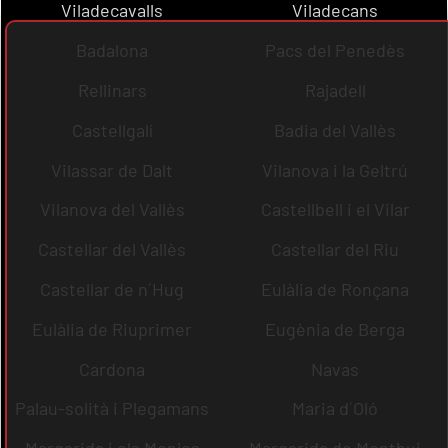
Viladecavalls
Viladecans
Badalona
Pacs del Penedès
Rellinars
Rajadell
Castellgalí
Badia del Vallès
Vilassar de Dalt
Vilanova i la Geltrú
Vilanova del Vallès
Castellbell i el Vilar
Castellar del Vallès
Castellar del Riu
Castellar de n´Hug
Eulàlia de Ronçana
Eulàlia de Riuprimer
Eugènia de Berga
Cardona
Navas
Palau-solità i Plegamans
Maria d´Oló