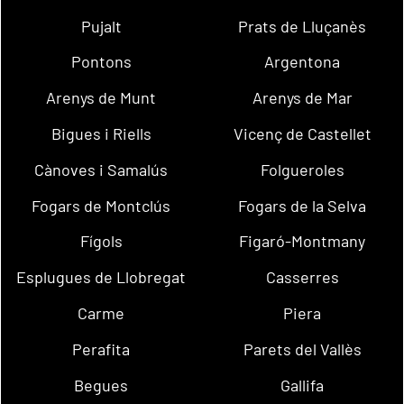
Pujalt
Prats de Lluçanès
Pontons
Argentona
Arenys de Munt
Arenys de Mar
Bigues i Riells
Vicenç de Castellet
Cànoves i Samalús
Folgueroles
Fogars de Montclús
Fogars de la Selva
Fígols
Figaró-Montmany
Esplugues de Llobregat
Casserres
Carme
Piera
Perafita
Parets del Vallès
Begues
Gallifa