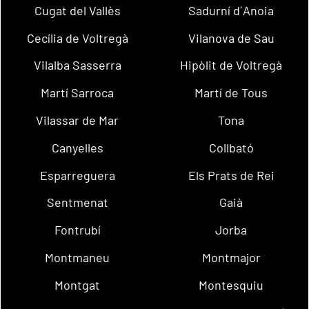
Cugat del Vallès
Sadurní d´Anoia
Cecília de Voltregà
Vilanova de Sau
Vilalba Sasserra
Hipòlit de Voltregà
Martí Sarroca
Martí de Tous
Vilassar de Mar
Tona
Canyelles
Collbató
Esparreguera
Els Prats de Rei
Sentmenat
Gaià
Fontrubí
Jorba
Montmaneu
Montmajor
Montgat
Montesquiu