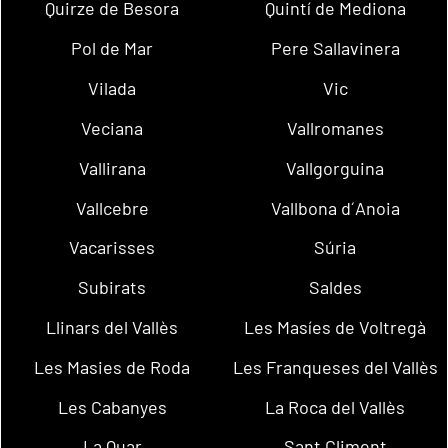
Quirze de Besora
Quintí de Mediona
Pol de Mar
Pere Sallavinera
Vilada
Vic
Veciana
Vallromanes
Vallirana
Vallgorguina
Vallcebre
Vallbona d´Anoia
Vacarisses
Súria
Subirats
Saldes
Llinars del Vallès
Les Masíes de Voltregà
Les Masies de Roda
Les Franqueses del Vallès
Les Cabanyes
La Roca del Vallès
La Quar
Sant Climent