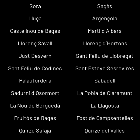
Sora
Sagàs
Lluçà
Argençola
Castellnou de Bages
Martí d´Albars
Llorenç Savall
Llorenç d´Hortons
Just Desvern
Sant Feliu de Llobregat
Sant Feliu de Codines
Sant Esteve Sesrovires
Palautordera
Sabadell
Sadurní d´Osormort
La Pobla de Claramunt
La Nou de Berguedà
La Llagosta
Fruitós de Bages
Fost de Campsentelles
Quirze Safaja
Quirze del Vallès