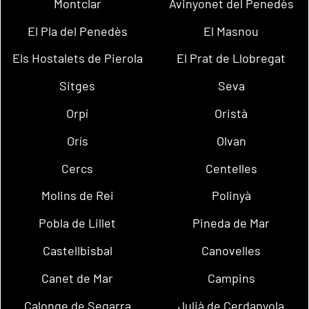
Montclar
Avinyonet del Penedès
El Pla del Penedès
El Masnou
Els Hostalets de Pierola
El Prat de Llobregat
Sitges
Seva
Orpí
Oristà
Orís
Olvan
Cercs
Centelles
Molins de Rei
Polinyà
Pobla de Lillet
Pineda de Mar
Castellbisbal
Canovelles
Canet de Mar
Campins
Calonge de Segarra
Julià de Cerdanyola