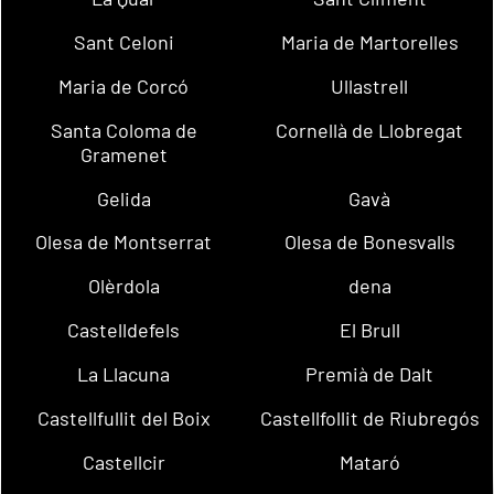
Sant Celoni
Maria de Martorelles
Maria de Corcó
Ullastrell
Santa Coloma de
Cornellà de Llobregat
Gramenet
Gelida
Gavà
Olesa de Montserrat
Olesa de Bonesvalls
Olèrdola
dena
Castelldefels
El Brull
La Llacuna
Premià de Dalt
Castellfullit del Boix
Castellfollit de Riubregós
Castellcir
Mataró