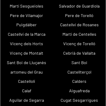
Martí Sesgueioles
Salvador de Guardiola
Pere de Vilamajor
Pere de Torelló
Puigdàlber
Castellví de Rosanes
Castellví de la Marca
Martí de Centelles
Vicenç dels Horts
Vicenç de Torelló
Vicenç de Montalt
Cebrià de Vallalta
Sant Boi de Lluçanès
Sant Boi
artomeu del Grau
Castellterçol
Castellolí
Calders
Calaf
Aiguafreda
Aguilar de Segarra
Cugat Sesgarrigues