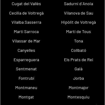
Cugat del Vallès
Sadurní d´Anoia
Cecília de Voltregà
Vilanova de Sau
Vilalba Sasserra
Hipòlit de Voltregà
Martí Sarroca
Martí de Tous
Vilassar de Mar
Tona
Canyelles
Collbató
Esparreguera
Els Prats de Rei
Sentmenat
Gaià
Fontrubí
Jorba
Montmaneu
Montmajor
Montgat
Montesquiu