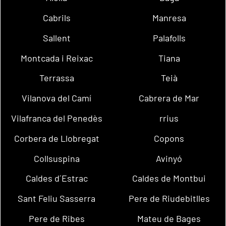
Cabrils
Manresa
Sallent
Palafolls
Montcada i Reixac
Tiana
Terrassa
Teià
Vilanova del Camí
Cabrera de Mar
Vilafranca del Penedès
rrius
Corbera de Llobregat
Copons
Collsuspina
Avinyó
Caldes d´Estrac
Caldes de Montbui
Sant Feliu Sasserra
Pere de Riudebitlles
Pere de Ribes
Mateu de Bages