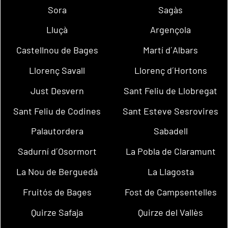
Sora
Sagàs
Lluçà
Argençola
Castellnou de Bages
Martí d´Albars
Llorenç Savall
Llorenç d´Hortons
Just Desvern
Sant Feliu de Llobregat
Sant Feliu de Codines
Sant Esteve Sesrovires
Palautordera
Sabadell
Sadurní d´Osormort
La Pobla de Claramunt
La Nou de Berguedà
La Llagosta
Fruitós de Bages
Fost de Campsentelles
Quirze Safaja
Quirze del Vallès