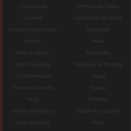
L´Espunyola
l´Ametlla del Vallès
Cervelló
Cerdanyola del Vallès
Montornès del Vallès
Montmeló
Manlleu
Malla
Malgrat de Mar
Santpedor
Santa Susanna
Perpètua de Mogoda
Fe del Penedès
Papiol
Palma de Cervelló
Pallejà
Moià
Mediona
Andreu de la Barca
Agustí de Lluçanès
Adrià de Besòs
Mura