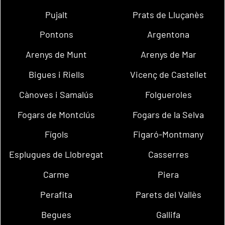
Pujalt
Prats de Lluçanès
Pontons
Argentona
Arenys de Munt
Arenys de Mar
Bigues i Riells
Vicenç de Castellet
Cànoves i Samalús
Folgueroles
Fogars de Montclús
Fogars de la Selva
Fígols
Figaró-Montmany
Esplugues de Llobregat
Casserres
Carme
Piera
Perafita
Parets del Vallès
Begues
Gallifa