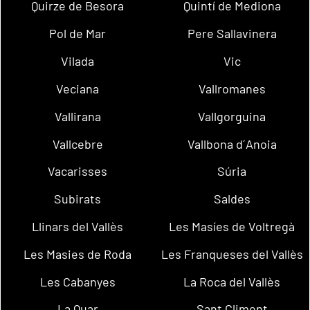
Quirze de Besora
Quintí de Mediona
Pol de Mar
Pere Sallavinera
Vilada
Vic
Veciana
Vallromanes
Vallirana
Vallgorguina
Vallcebre
Vallbona d´Anoia
Vacarisses
Súria
Subirats
Saldes
Llinars del Vallès
Les Masíes de Voltregà
Les Masies de Roda
Les Franqueses del Vallès
Les Cabanyes
La Roca del Vallès
La Quar
Sant Climent