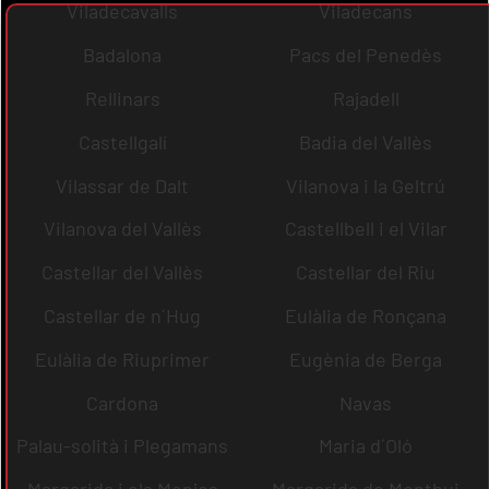
Viladecavalls
Viladecans
Badalona
Pacs del Penedès
Rellinars
Rajadell
Castellgalí
Badia del Vallès
Vilassar de Dalt
Vilanova i la Geltrú
Vilanova del Vallès
Castellbell i el Vilar
Castellar del Vallès
Castellar del Riu
Castellar de n´Hug
Eulàlia de Ronçana
Eulàlia de Riuprimer
Eugènia de Berga
Cardona
Navas
Palau-solità i Plegamans
Maria d´Oló