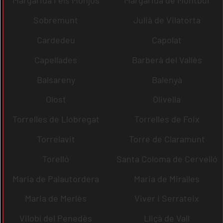
Margarida i els Monjos
Margarida de Montbui
Sobremunt
Julià de Vilatorta
Cardedeu
Capolat
Capellades
Barberà del Vallès
Balsareny
Balenyà
Olost
Olivella
Torrelles de Llobregat
Torrelles de Foix
Torrelavit
Torre de Claramunt
Torelló
Santa Coloma de Cervelló
Maria de Palautordera
Maria de Miralles
Maria de Merlès
Viver i Serrateix
Vilobí del Penedès
Lliçà de Vall