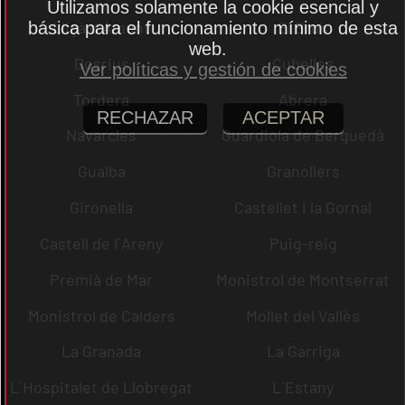
Utilizamos solamente la cookie esencial y
Lliçà d´Amunt
El Bruc
básica para el funcionamiento mínimo de esta
web.
Dosrius
Cubelles
Ver políticas y gestión de cookies
Tordera
Abrera
RECHAZAR
ACEPTAR
Navarcles
Guardiola de Berguedà
Gualba
Granollers
Gironella
Castellet i la Gornal
Castell de l´Areny
Puig-reig
Premià de Mar
Monistrol de Montserrat
Monistrol de Calders
Mollet del Vallès
La Granada
La Garriga
L´Hospitalet de Llobregat
L´Estany