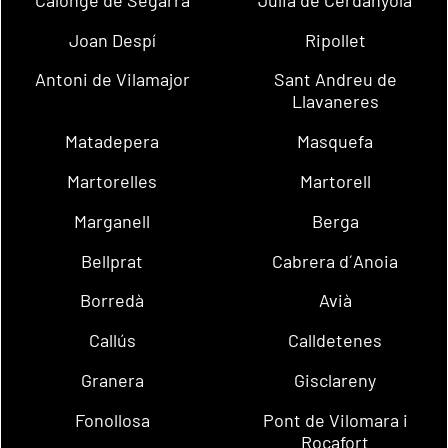
Joan Despí
Ripollet
Antoni de Vilamajor
Sant Andreu de
Llavaneres
Matadepera
Masquefa
Martorelles
Martorell
Marganell
Berga
Bellprat
Cabrera d´Anoia
Borredà
Avià
Callús
Calldetenes
Granera
Gisclareny
Fonollosa
Pont de Vilomara i
Rocafort