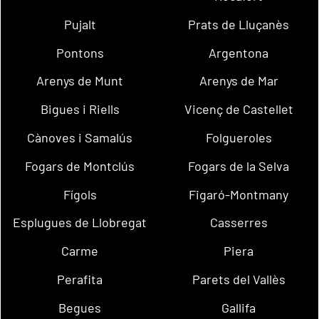
Pujalt
Prats de Lluçanès
Pontons
Argentona
Arenys de Munt
Arenys de Mar
Bigues i Riells
Vicenç de Castellet
Cànoves i Samalús
Folgueroles
Fogars de Montclús
Fogars de la Selva
Fígols
Figaró-Montmany
Esplugues de Llobregat
Casserres
Carme
Piera
Perafita
Parets del Vallès
Begues
Gallifa