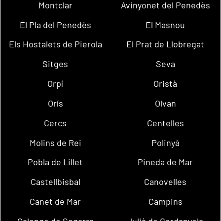
Montclar
Avinyonet del Penedès
El Pla del Penedès
El Masnou
Els Hostalets de Pierola
El Prat de Llobregat
Sitges
Seva
Orpí
Oristà
Orís
Olvan
Cercs
Centelles
Molins de Rei
Polinyà
Pobla de Lillet
Pineda de Mar
Castellbisbal
Canovelles
Canet de Mar
Campins
Calonge de Segarra
Julià de Cerdanyola