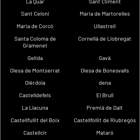
La Quar
Sant Climent
Sant Celoni
Maria de Martorelles
Maria de Corcó
Ullastrell
Santa Coloma de
Cornellà de Llobregat
Gramenet
Gelida
Gavà
Olesa de Montserrat
Olesa de Bonesvalls
Olèrdola
dena
Castelldefels
El Brull
La Llacuna
Premià de Dalt
Castellfullit del Boix
Castellfollit de Riubregós
Castellcir
Mataró