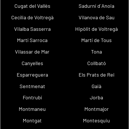
Cugat del Vallès
Sadurní d´Anoia
Cecília de Voltregà
Vilanova de Sau
Vilalba Sasserra
Hipòlit de Voltregà
Martí Sarroca
Martí de Tous
Vilassar de Mar
Tona
Canyelles
Collbató
Esparreguera
Els Prats de Rei
Sentmenat
Gaià
Fontrubí
Jorba
Montmaneu
Montmajor
Montgat
Montesquiu