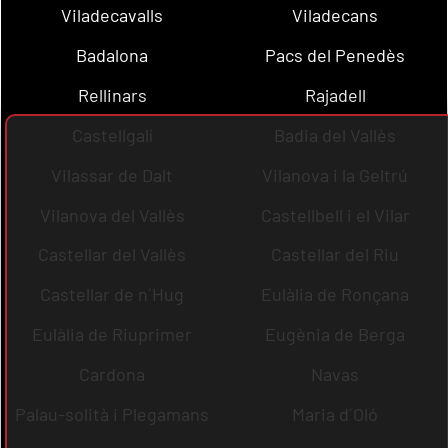
Viladecavalls
Viladecans
Badalona
Pacs del Penedès
Rellinars
Rajadell
Castellgalí
Badia del Vallès
Vilassar de Dalt
Vilanova i la Geltrú
Vilanova del Vallès
Castellbell i el Vilar
Castellar del Vallès
Castellar del Riu
Castellar de n´Hug
Eulàlia de Ronçana
Eulàlia de Riuprimer
Eugènia de Berga
Cardona
Navas
Palau-solità i Plegamans
Maria d´Oló