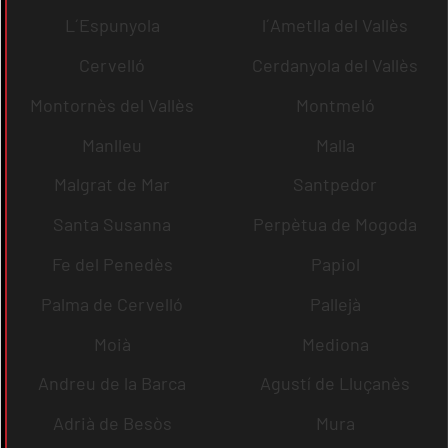
L´Espunyola
l´Ametlla del Vallès
Cervelló
Cerdanyola del Vallès
Montornès del Vallès
Montmeló
Manlleu
Malla
Malgrat de Mar
Santpedor
Santa Susanna
Perpètua de Mogoda
Fe del Penedès
Papiol
Palma de Cervelló
Pallejà
Moià
Mediona
Andreu de la Barca
Agustí de Lluçanès
Adrià de Besòs
Mura