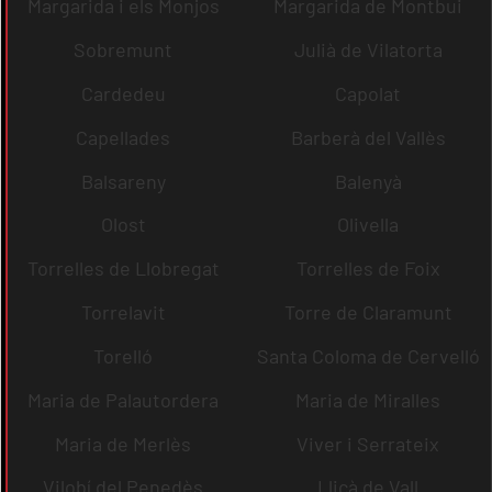
Margarida i els Monjos
Margarida de Montbui
Sobremunt
Julià de Vilatorta
Cardedeu
Capolat
Capellades
Barberà del Vallès
Balsareny
Balenyà
Olost
Olivella
Torrelles de Llobregat
Torrelles de Foix
Torrelavit
Torre de Claramunt
Torelló
Santa Coloma de Cervelló
Maria de Palautordera
Maria de Miralles
Maria de Merlès
Viver i Serrateix
Vilobí del Penedès
Lliçà de Vall