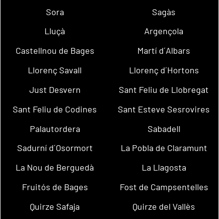
Sora
Sagàs
Lluçà
Argençola
Castellnou de Bages
Martí d´Albars
Llorenç Savall
Llorenç d´Hortons
Just Desvern
Sant Feliu de Llobregat
Sant Feliu de Codines
Sant Esteve Sesrovires
Palautordera
Sabadell
Sadurní d´Osormort
La Pobla de Claramunt
La Nou de Berguedà
La Llagosta
Fruitós de Bages
Fost de Campsentelles
Quirze Safaja
Quirze del Vallès