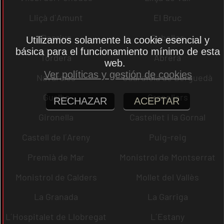
Lliçà d´Amunt
El Bruc
Dosrius
Cubelles
Utilizamos solamente la cookie esencial y
básica para el funcionamiento mínimo de esta
Tordera
Abrera
web.
Ver políticas y gestión de cookies
Navarcles
Guardiola de Berguedà
Gualba
Granollers
RECHAZAR
ACEPTAR
Gironella
Castellet i la Gornal
Castell de l´Areny
Puig-reig
Premià de Mar
Monistrol de Montserrat
Monistrol de Calders
Mollet del Vallès
La Granada
La Garriga
L´Hospitalet de Llobregat
L´Estany