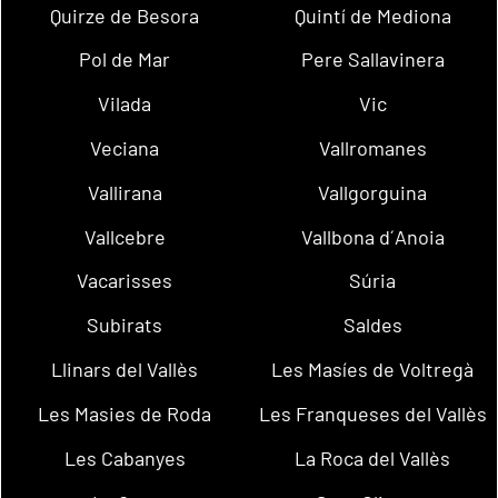
Quirze de Besora
Quintí de Mediona
Pol de Mar
Pere Sallavinera
Vilada
Vic
Veciana
Vallromanes
Vallirana
Vallgorguina
Vallcebre
Vallbona d´Anoia
Vacarisses
Súria
Subirats
Saldes
Llinars del Vallès
Les Masíes de Voltregà
Les Masies de Roda
Les Franqueses del Vallès
Les Cabanyes
La Roca del Vallès