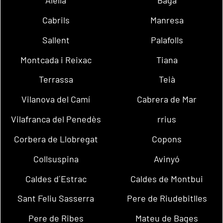
Alella
Bagà
Cabrils
Manresa
Sallent
Palafolls
Montcada i Reixac
Tiana
Terrassa
Teià
Vilanova del Camí
Cabrera de Mar
Vilafranca del Penedès
rrius
Corbera de Llobregat
Copons
Collsuspina
Avinyó
Caldes d´Estrac
Caldes de Montbui
Sant Feliu Sasserra
Pere de Riudebitlles
Pere de Ribes
Mateu de Bages