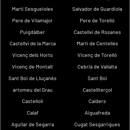
Martí Sesgueioles
Salvador de Guardiola
Pere de Vilamajor
Pere de Torelló
Puigdàlber
Castellví de Rosanes
Castellví de la Marca
Martí de Centelles
Vicenç dels Horts
Vicenç de Torelló
Vicenç de Montalt
Cebrià de Vallalta
Sant Boi de Lluçanès
Sant Boi
artomeu del Grau
Castellterçol
Castellolí
Calders
Calaf
Aiguafreda
Aguilar de Segarra
Cugat Sesgarrigues