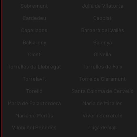
Sobremunt
Julià de Vilatorta
Cardedeu
Capolat
Capellades
Barberà del Vallès
Balsareny
Balenyà
Olost
Olivella
Torrelles de Llobregat
Torrelles de Foix
Torrelavit
Torre de Claramunt
Torelló
Santa Coloma de Cervelló
Maria de Palautordera
Maria de Miralles
Maria de Merlès
Viver i Serrateix
Vilobí del Penedès
Lliçà de Vall