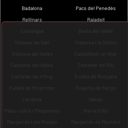
Badalona
Pacs del Penedès
Rellinars
Rajadell
Castellgalí
Badia del Vallès
Vilassar de Dalt
Vilanova i la Geltrú
Vilanova del Vallès
Castellbell i el Vilar
Castellar del Vallès
Castellar del Riu
Castellar de n´Hug
Eulàlia de Ronçana
Eulàlia de Riuprimer
Eugènia de Berga
Cardona
Navas
Palau-solità i Plegamans
Maria d´Oló
Margarida i els Monjos
Margarida de Montbui