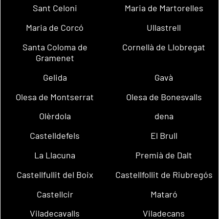
Sant Celoni
Maria de Martorelles
Maria de Corcó
Ullastrell
Santa Coloma de
Cornellà de Llobregat
Gramenet
Gelida
Gavà
Olesa de Montserrat
Olesa de Bonesvalls
Olèrdola
dena
Castelldefels
El Brull
La Llacuna
Premià de Dalt
Castellfullit del Boix
Castellfollit de Riubregós
Castellcir
Mataró
Viladecavalls
Viladecans