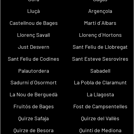
Lluçà
Argençola
Castellnou de Bages
Martí d´Albars
Llorenç Savall
Llorenç d´Hortons
Just Desvern
Sant Feliu de Llobregat
Sant Feliu de Codines
Sant Esteve Sesrovires
Palautordera
Sabadell
Sadurní d´Osormort
La Pobla de Claramunt
La Nou de Berguedà
La Llagosta
Fruitós de Bages
Fost de Campsentelles
Quirze Safaja
Quirze del Vallès
Quirze de Besora
Quintí de Mediona