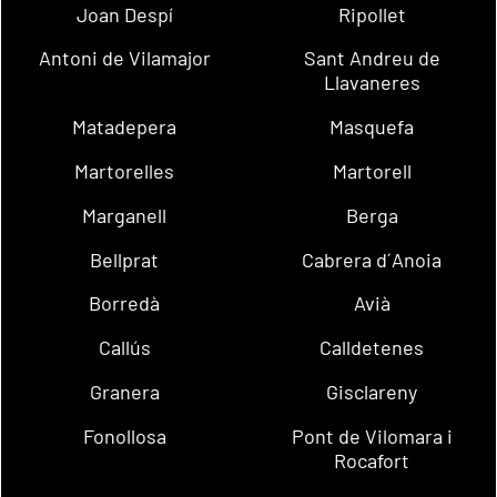
Joan Despí
Ripollet
Antoni de Vilamajor
Sant Andreu de
Llavaneres
Matadepera
Masquefa
Martorelles
Martorell
Marganell
Berga
Bellprat
Cabrera d´Anoia
Borredà
Avià
Callús
Calldetenes
Granera
Gisclareny
Fonollosa
Pont de Vilomara i
Rocafort