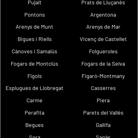
Pujalt
Prats de Lluçanès
Pontons
Argentona
Arenys de Munt
Arenys de Mar
Bigues i Riells
Vicenç de Castellet
Cànoves i Samalús
Folgueroles
Fogars de Montclús
Fogars de la Selva
Fígols
Figaró-Montmany
Esplugues de Llobregat
Casserres
Carme
Piera
Perafita
Parets del Vallès
Begues
Gallifa
Sora
Sagàs