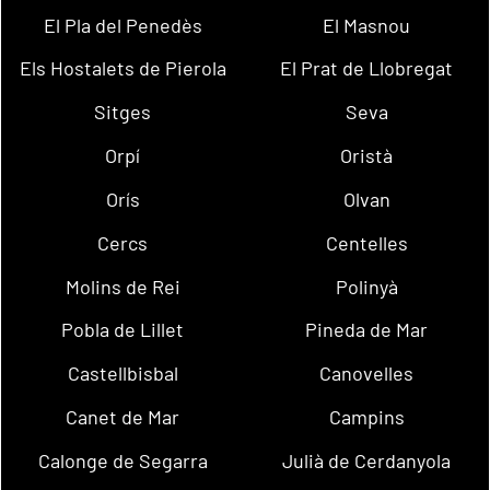
El Pla del Penedès
El Masnou
Els Hostalets de Pierola
El Prat de Llobregat
Sitges
Seva
Orpí
Oristà
Orís
Olvan
Cercs
Centelles
Molins de Rei
Polinyà
Pobla de Lillet
Pineda de Mar
Castellbisbal
Canovelles
Canet de Mar
Campins
Calonge de Segarra
Julià de Cerdanyola