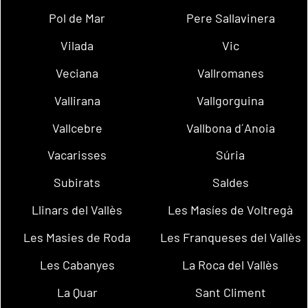
Pol de Mar
Pere Sallavinera
Vilada
Vic
Veciana
Vallromanes
Vallirana
Vallgorguina
Vallcebre
Vallbona d´Anoia
Vacarisses
Súria
Subirats
Saldes
Llinars del Vallès
Les Masíes de Voltregà
Les Masies de Roda
Les Franqueses del Vallès
Les Cabanyes
La Roca del Vallès
La Quar
Sant Climent