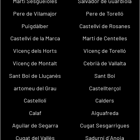
Martí Sesgueioles
Salvador de Guardiola
Pere de Vilamajor
Pere de Torelló
Puigdàlber
Castellví de Rosanes
Castellví de la Marca
Martí de Centelles
Vicenç dels Horts
Vicenç de Torelló
Vicenç de Montalt
Cebrià de Vallalta
Sant Boi de Lluçanès
Sant Boi
artomeu del Grau
Castellterçol
Castellolí
Calders
Calaf
Aiguafreda
Aguilar de Segarra
Cugat Sesgarrigues
Cugat del Vallès
Sadurní d´Anoia