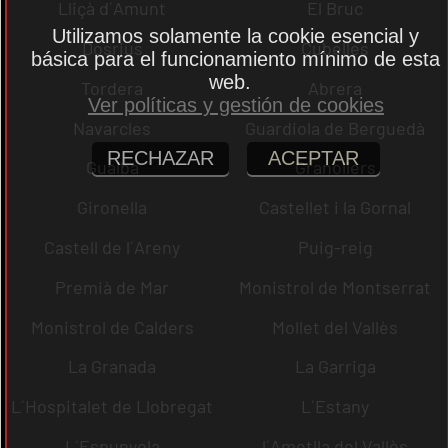
Lliçà d´Amunt
El Bruc
Utilizamos solamente la cookie esencial y
Dosrius
Cubelles
básica para el funcionamiento mínimo de esta
web.
Tordera
Abrera
Ver políticas y gestión de cookies
Navarcles
Guardiola de Berguedà
RECHAZAR
ACEPTAR
Gualba
Granollers
Gironella
Castellet i la Gornal
Castell de l´Areny
Puig-reig
Premià de Mar
Monistrol de Montserrat
Monistrol de Calders
Mollet del Vallès
La Granada
La Garriga
L´Hospitalet de Llobregat
L´Estany
L´Espunyola
l´Ametlla del Vallès