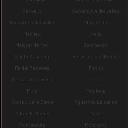
Cervelló
Cerdanyola del Vallès
Montornès del Vallès
Montmeló
Manlleu
Malla
Malgrat de Mar
Santpedor
Santa Susanna
Perpètua de Mogoda
Fe del Penedès
Papiol
Palma de Cervelló
Pallejà
Moià
Mediona
Andreu de la Barca
Agustí de Lluçanès
Adrià de Besòs
Mura
Muntanyola
Montseny