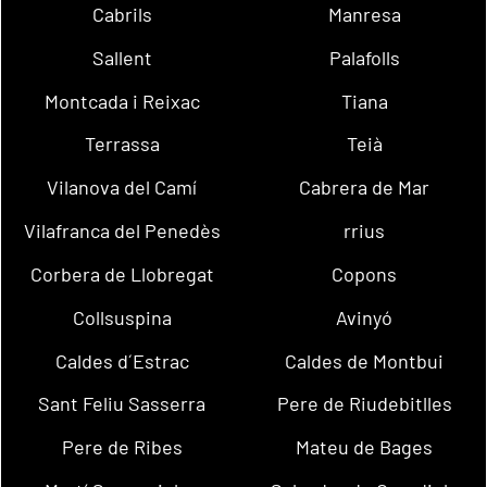
Cabrils
Manresa
Sallent
Palafolls
Montcada i Reixac
Tiana
Terrassa
Teià
Vilanova del Camí
Cabrera de Mar
Vilafranca del Penedès
rrius
Corbera de Llobregat
Copons
Collsuspina
Avinyó
Caldes d´Estrac
Caldes de Montbui
Sant Feliu Sasserra
Pere de Riudebitlles
Pere de Ribes
Mateu de Bages