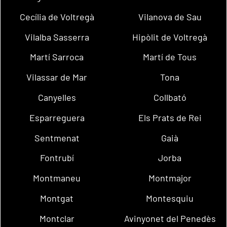
Cecília de Voltregà
Vilanova de Sau
Vilalba Sasserra
Hipòlit de Voltregà
Martí Sarroca
Martí de Tous
Vilassar de Mar
Tona
Canyelles
Collbató
Esparreguera
Els Prats de Rei
Sentmenat
Gaià
Fontrubí
Jorba
Montmaneu
Montmajor
Montgat
Montesquiu
Montclar
Avinyonet del Penedès